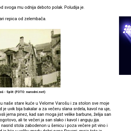
od svoga mu odnija deboto polak. Poludija je.
Pari repica od zelembača.
oš - Split
(FOTO: narodni.net)
inu naše stare kuće u Velome Varošu i za stolon sve moje
 je uvik bija bakalar a za večeru slana srdela, kavol na uje,
osli jema pinez, kad san moga jist velike barbune, želija san
gotovo, ali te večeri ja san slako i kavol i anguju jija.
 nasrid stola zabodenon u šenicu i poza večere pit vino i