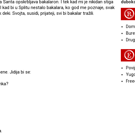
Šanta opskrbljava bakalaron. I tek kad mi je nikidan stiga
duboko
a. I kad bi u Splitu nestalo bakalara, ko god me poznaje, svak
R
i. Svojta, susidi, prijateji, svi bi bakalar tražili.
Doma
Bure
Druga
E
Povij
mene. Jidija bi se:
Yugo
Free
anka?
a.