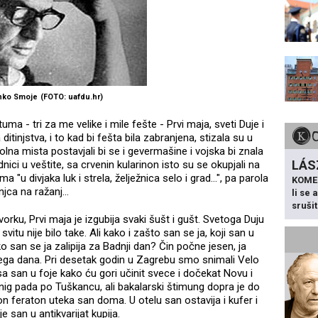
nko Smoje
(FOTO: uafdu.hr)
uma - tri za me velike i mile fešte - Prvi maja, sveti Duje i
ditinjstva, i to kad bi fešta bila zabranjena, stizala su u
rolna mista postavjali bi se i gevermašine i vojska bi znala
LÁS
ici u veštite, sa crvenin kularinon isto su se okupjali na
 "u divjaka luk i strela, želježnica selo i grad...", pa parola
KOME
njca na ražanj...
li se
sruši
orku, Prvi maja je izgubija svaki šušt i gušt. Svetoga Duju
svitu nije bilo take. Ali kako i zašto san se ja, koji san u
ako san se ja zalipija za Badnji dan? Čin počne jesen, ja
ega dana. Pri desetak godin u Zagrebu smo snimali Velo
sa san u foje kako ću gori učinit svece i dočekat Novu i
snig pada po Tuškancu, ali bakalarski štimung dopra je do
on feraton uteka san doma. U otelu san ostavija i kufer i
e san u antikvarijat kupija.