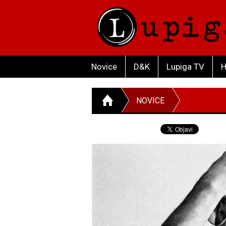
Novice
D&K
Lupiga TV
H
NOVICE