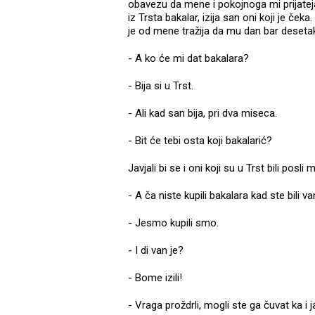
obavezu da mene i pokojnoga mi prijateja 
iz Trsta bakalar, izija san oni koji je ček
je od mene tražija da mu dan bar desetak dek
- A ko će mi dat bakalara?
- Bija si u Trst.
- Ali kad san bija, pri dva miseca.
- Bit će tebi osta koji bakalarić?
Javjali bi se i oni koji su u Trst bili posli 
- A ča niste kupili bakalara kad ste bili v
- Jesmo kupili smo.
- I di van je?
- Bome izili!
- Vraga proždrli, mogli ste ga čuvat ka i j