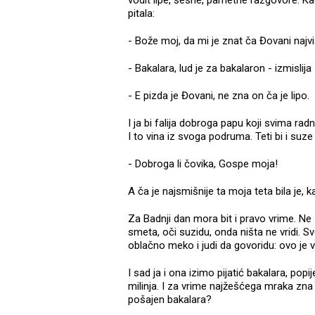
vodit lipe, šesne, pametne razgovore. Kad
pitala:
- Bože moj, da mi je znat ča Đovani najviš
- Bakalara, lud je za bakalaron - izmislija 
- E pizda je Đovani, ne zna on ča je lipo.
I ja bi falija dobroga papu koji svima rad
I to vina iz svoga podruma. Teti bi i suze
- Dobroga li čovika, Gospe moja!
A ča je najsmišnije ta moja teta bila je,
Za Badnji dan mora bit i pravo vrime. Ne s
smeta, oči suzidu, onda ništa ne vridi. Sv
oblačno meko i judi da govoridu: ovo je 
I sad ja i ona izimo pijatić bakalara, popi
milinja. I za vrime najžešćega mraka zna
pošajen bakalara?