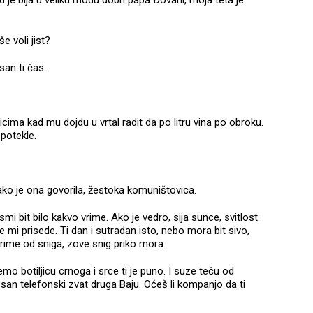
 je bija u veliku modu dobri papa Đovani, moja teta je
e voli jist?
san ti čas.
nicima kad mu dojdu u vrtal radit da po litru vina po obroku.
 potekle.
 kako je ona govorila, žestoka komuništovica.
mi bit bilo kakvo vrime. Ako je vedro, sija sunce, svitlost
e mi prisede. Ti dan i sutradan isto, nebo mora bit sivo,
vrime od sniga, zove snig priko mora.
jemo botiljicu crnoga i srce ti je puno. I suze teču od
 san telefonski zvat druga Baju. Oćeš li kompanjo da ti