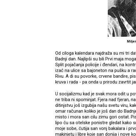
Milje
Od ciloga kalendara najdraža su mi tri dat
Badnji dan. Najlipši su bili Prvi maja moga 
Split pojačanja policije i đendari, na kont
izać na ulice sa bajoneton na pušku a radn
Rivu. A di su povorke, crvene bandire, pisma
kruva i rada - pa onda u prirodu zavrtit ja
U socijalizmu kad je svak mora odit u pov
ne triba ni spominjat. Fjera nad fjeran, na 
ditinjstvu još izgubija našu svetu viru, k
omar računan koliko je još dan do Badnj
misto i mora san cilu zimu gori ostat. Pi
lipo ću sa otelske ponistre gledat kako 
moje sobe, ćutija san vonj bakalara i prv
makinjetu i libre koje san donija i nove koj