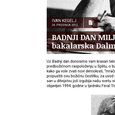
IVAN KEGELJ
24. PROSINCA 2012.
BADNJI DAN MILJ
bakalarska Dalm
Uz Badnji dan donosimo vam krasan tekst 
predbožićnom raspoloženju u Splitu, o baka
kako ga vole zvati novi demokrati, "mra
propustiti ovu božićnu čestitku, za uvod
san u ditinjstvu još izgubija našu svetu vi
objavljen 1994. godine u tjedniku Feral T