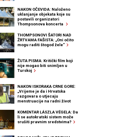
NAKON OČEVIDA: Naloženo
uklanjanje objekata koje su
postavili organizatori
Thompsonova koncerta
THOMPSONOVI ŠATORI NAD
ŽRTVAMA FAŠISTA: „Oni očito
mogu raditi štogod žele“
ŽUTA PISMA: Kritički film koji
nije mogao biti snimljen u
Turskoj
NAKON ISKORAKA CRNE GORE:
„Vrijeme je da i Hrvatska
razgovara o utjecaju
menstruacije na radni život
žena“
KOMENTAR LÁSZLA VÉGELA: Da
li se autokratski sistem može
srušiti pravnim sredstvima?