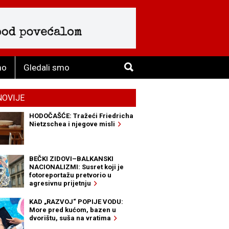
mo
Gledali smo
NOVIJE
HODOČAŠĆE: Tražeći Friedricha
Nietzschea i njegove misli
BEČKI ZIDOVI–BALKANSKI
NACIONALIZMI: Susret koji je
fotoreportažu pretvorio u
agresivnu prijetnju
KAD „RAZVOJ“ POPIJE VODU:
More pred kućom, bazen u
dvorištu, suša na vratima