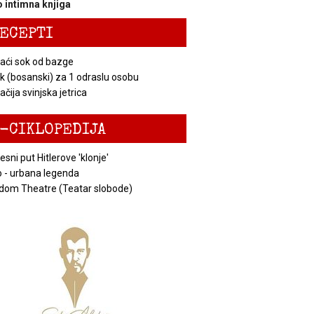
 intimna knjiga
ECEPTI
ći sok od bazge
k (bosanski) za 1 odraslu osobu
čija svinjska jetrica
-CIKLOPEDIJA
esni put Hitlerove 'klonje'
 - urbana legenda
dom Theatre (Teatar slobode)