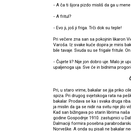
- A ča ti šjora pizdo misliš da ga u men
- A fritul?
- Evo ji, još ji friga. Trči dok su teple!
Pri večere zna san sa pokojnin likaron Vi
Varoša. Iz svake kuće dopira je miris baka
bile tavaje. Svuda su se frigale fritule. On 
- Čujete li? Nije jon dobro uje. Malo je up
upaljenoga uja. Sve će in bidnima progor
Pri, u staro vrime, bakalar se jija priko 
spiza. Pri drugog svjetskoga rata na pešk
bakalar. Prodava se ka i svaka druga rib
ja mislin da ga se nidir na svitu nije jilo vi
Kad san bižingava po starin librima naša
godine Gospodnje 1910. zastupnici u Da
Dalmaciji formira posebna parabrodarska
Norveške. A onda su pisali ne bakalar nego