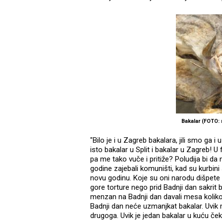
Bakalar
(FOTO: 
"Bilo je i u Zagreb bakalara, jili smo ga i 
isto bakalar u Split i bakalar u Zagreb!
pa me tako vuče i pritiže? Poludija bi da
godine zajebali komuništi, kad su kurbini si
novu godinu. Koje su oni narodu dišpete č
gore torture nego prid Badnji dan sakrit
menzan na Badnji dan davali mesa koliko 
Badnji dan neće uzmanjkat bakalar. Uvik mi 
drugoga. Uvik je jedan bakalar u kuću če