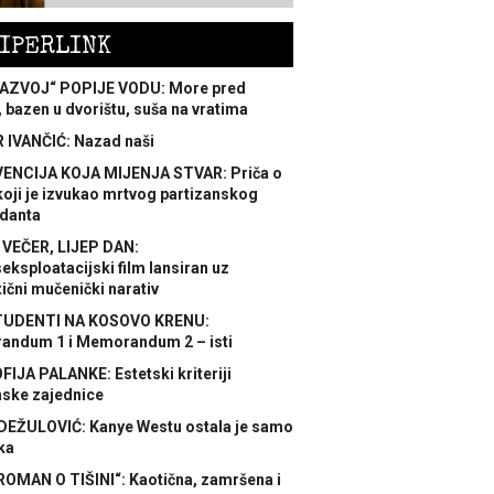
IPERLINK
AZVOJ“ POPIJE VODU: More pred
 bazen u dvorištu, suša na vratima
 IVANČIĆ: Nazad naši
ENCIJA KOJA MIJENJA STVAR: Priča o
koji je izvukao mrtvog partizanskog
danta
 VEČER, LIJEP DAN:
ksploatacijski film lansiran uz
ični mučenički narativ
TUDENTI NA KOSOVO KRENU:
ndum 1 i Memorandum 2 – isti
FIJA PALANKE: Estetski kriteriji
nske zajednice
DEŽULOVIĆ: Kanye Westu ostala je samo
ka
ROMAN O TIŠINI“: Kaotična, zamršena i