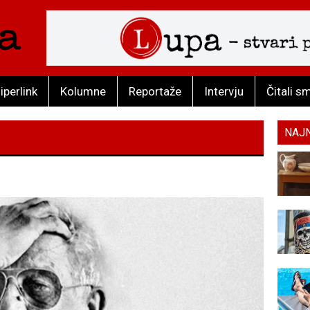
iperlink
Kolumne
Reportaže
Intervju
Čitali s
NAJ