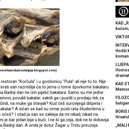
H
KAD „R
kućom,
VIKTOR
INTERV
Hodži 
koman
LIJEPA
Homose
neretvanskanostalgija.blogspot.com)
dramat
u restoran "Korčula" i u gostionicu "Pula" ali nije to to. Nije
KAD S
 U ferati san razmišlja ča to jema u tome šporkome bakalaru
Memora
 na Badnji dan ne izin pijatić bakalara. Samo su me jedne
novi, povukli bakalar, sakrili ga i pustili u prodaju tek za
FILOZO
inili, na muke ga stavjali? Kud ćeš surovijega dišpeta i
huliga
 bakalar? A sićan se kad su omar posli rata študentima u
BORIS 
oćeš? I otad ja san se zakleja da mi nikad, nikad na
Hrvats
je bar jedan bija u kući. I ne bi ga izija, dok ne bi dobavija
ka Badnji dan. A onda je dotur Žagar u Trstu preuzeja
„MALI 