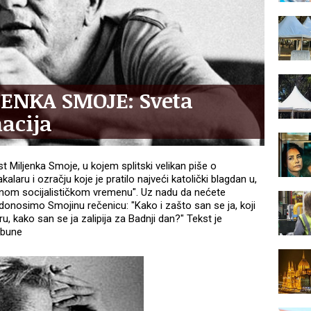
ENKA SMOJE: Sveta
acija
Miljenka Smoje, u kojem splitski velikan piše o
laru i ozračju koje je pratilo najveći katolički blagdan u,
čnom socijalističkom vremenu". Uz nadu da nećete
 donosimo Smojinu rečenicu: "Kako i zašto san se ja, koji
ru, kako san se ja zalipija za Badnji dan?" Tekst je
ribune