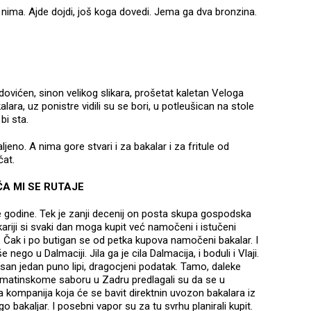
e nima. Ajde dojdi, još koga dovedi. Jema ga dva bronzina.
dovićen, sinon velikog slikara, prošetat kaletan Veloga
lara, uz ponistre vidili su se bori, u potleušican na stole
bi sta.
aljeno. A nima gore stvari i za bakalar i za fritule od
čat.
ČA MI SE RUTAJE
cile godine. Tek je zanji decenij on posta skupa gospodska
ariji si svaki dan moga kupit već namočeni i istučeni
a. Čak i po butigan se od petka kupova namočeni bakalar. I
še nego u Dalmaciji. Jila ga je cila Dalmacija, i boduli i Vlaji.
 san jedan puno lipi, dragocjeni podatak. Tamo, daleke
lmatinskome saboru u Zadru predlagali su da se u
 kompanija koja će se bavit direktnin uvozon bakalara iz
 bakaljar. I posebni vapor su za tu svrhu planirali kupit.