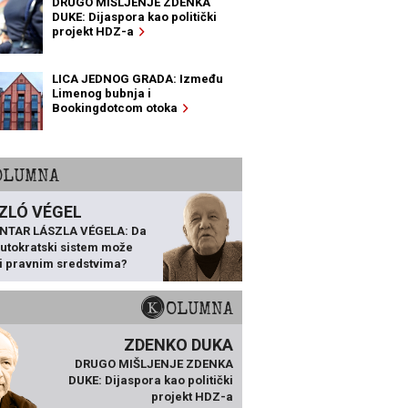
DRUGO MIŠLJENJE ZDENKA
DUKE: Dijaspora kao politički
projekt HDZ-a
LICA JEDNOG GRADA: Između
Limenog bubnja i
Bookingdotcom otoka
KOLUMNA
ZLÓ VÉGEL
NTAR LÁSZLA VÉGELA: Da
 autokratski sistem može
ti pravnim sredstvima?
KOLUMNA
ZDENKO DUKA
DRUGO MIŠLJENJE ZDENKA
DUKE: Dijaspora kao politički
projekt HDZ-a