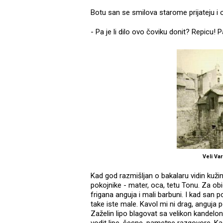
Botu san se smilova starome prijateju i 
- Pa je li dilo ovo čoviku donit? Repicu! 
Veli Var
Kad god razmišljan o bakalaru vidin kuž
pokojnike - mater, oca, tetu Tonu. Za obid
frigana anguja i mali barbuni. I kad san p
take iste male. Kavol mi ni drag, anguja po
Zaželin lipo blagovat sa velikon kandelon