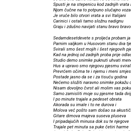
Spusti je na stepenicu kod zadnjih vrata 
Njom čučne na to potpuno slučajno voza
Je vruće bilo otvori vrata a svi Italijani
Carinici i ostali tamo složnu nadignu
Graju i zdušno navijati stanu bravo bravo
Sedamdesetdevete s proljeća probam ja
Parnim valjkom u Husovom stanu dva tj
Svirali smo šest mojih i šest njegovih 
Kad na jednoj od zadnjih proba prije odla
Studio demo snimke puknuti uhvati men
Hus a upravo smo njegovu pjesmu svirali
Prevrćem očima te i njemu i meni smjes
Postade jasno da se i za tisuću godina
Nećemo složiti naravno snimke pokažu 
Nisam dovoljno čvrst ali molim vas poku
Samo zamisliti moje su pjesme tada dvi
I po minute trajale a pedeset obrata
Akorada su imale i to ne durova i
Molova već pošto sam došao sa akusti
Gitare dimova majeva suseva pluseva
I pripadajućih minusa dok su te njegove
Trajale pet minuta sa puke četiri harme