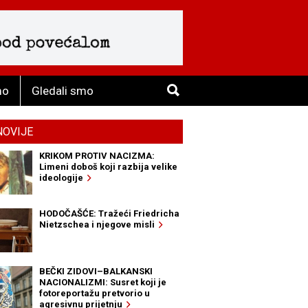
mo
Gledali smo
NOVIJE
KRIKOM PROTIV NACIZMA:
Limeni doboš koji razbija velike
ideologije
HODOČAŠĆE: Tražeći Friedricha
Nietzschea i njegove misli
BEČKI ZIDOVI–BALKANSKI
NACIONALIZMI: Susret koji je
fotoreportažu pretvorio u
agresivnu prijetnju