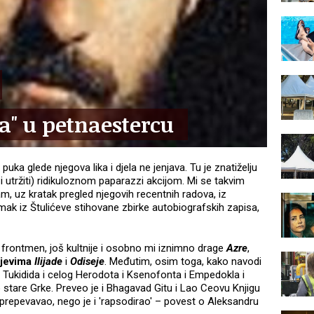
ja" u petnaestercu
puka glede njegova lika i djela ne jenjava. Tu je znatiželju
li i utržiti) ridikuloznom paparazzi akcijom. Mi se takvim
, uz kratak pregled njegovih recentnih radova, iz
k iz Štulićeve stihovane zbirke autobiografskih zapisa,
ni frontmen, još kultnije i osobno mi iznimno drage
Azre
,
jevima
Ilijade
i
Odiseje
. Međutim, osim toga, kako navodi
og Tukidida i celog Herodota i Ksenofonta i Empedokla i
 stare Grke. Preveo je i Bhagavad Gitu i Lao Ceovu Knjigu
i prepevavao, nego je i 'rapsodirao' – povest o Aleksandru