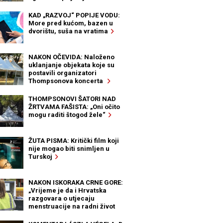
KAD „RAZVOJ“ POPIJE VODU:
More pred kućom, bazen u
dvorištu, suša na vratima
NAKON OČEVIDA: Naloženo
uklanjanje objekata koje su
postavili organizatori
Thompsonova koncerta
THOMPSONOVI ŠATORI NAD
ŽRTVAMA FAŠISTA: „Oni očito
mogu raditi štogod žele“
ŽUTA PISMA: Kritički film koji
nije mogao biti snimljen u
Turskoj
NAKON ISKORAKA CRNE GORE:
„Vrijeme je da i Hrvatska
razgovara o utjecaju
menstruacije na radni život
žena“