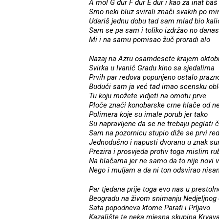
A mol G dur F dur E dur i kao za inat baš
Smo neki bluz svirali znači svakih po mi
Udariš jednu dobu tad sam mlad bio kali
Sam se pa sam i toliko izdržao no danas
Mi i na samu pomisao žuč proradi alo
Nazaj na Azru osamdesete krajem oktob
Svirka u Ivanić Gradu kino sa sjedalima
Prvih par redova popunjeno ostalo prazn
Budući sam ja već tad imao scensku ob
Tu koju možete vidjeti na omotu prve
Ploče znači konobarske crne hlače od n
Polimera koje su imale porub jer tako
Su napravljene da se ne trebaju peglati 
Sam na pozornicu stupio diže se prvi re
Jednodušno i napusti dvoranu u znak su
Prezira i prosvjeda protiv toga mislim ru
Na hlačama jer ne samo da to nije novi v
Nego i muljam a da ni ton odsvirao nis
Par tjedana prije toga evo nas u prestol
Beogradu na živom snimanju Nedjeljnog 
Sata popodneva ktome Parafi i Prljavo
Kazalište te neka mjesna skupina Krvav