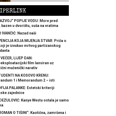
IPERLINK
AZVOJ“ POPIJE VODU: More pred
 bazen u dvorištu, suša na vratima
 IVANČIĆ: Nazad naši
ENCIJA KOJA MIJENJA STVAR: Priča o
koji je izvukao mrtvog partizanskog
danta
 VEČER, LIJEP DAN:
ksploatacijski film lansiran uz
ični mučenički narativ
TUDENTI NA KOSOVO KRENU:
ndum 1 i Memorandum 2 – isti
FIJA PALANKE: Estetski kriteriji
nske zajednice
DEŽULOVIĆ: Kanye Westu ostala je samo
ka
ROMAN O TIŠINI“: Kaotična, zamršena i