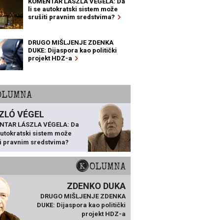
KOMENTAR LÁSZLA VÉGELA: Da
li se autokratski sistem može
srušiti pravnim sredstvima?
DRUGO MIŠLJENJE ZDENKA
DUKE: Dijaspora kao politički
projekt HDZ-a
KOLUMNA
ZLÓ VÉGEL
NTAR LÁSZLA VÉGELA: Da
 autokratski sistem može
ti pravnim sredstvima?
KOLUMNA
ZDENKO DUKA
DRUGO MIŠLJENJE ZDENKA
DUKE: Dijaspora kao politički
projekt HDZ-a