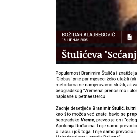
BOŽIDAR ALAJBEGOVIĆ
18. LIPNJA 2005.
Štulićeva "Sećan
Popularnost Branimira Štulića i znatiželja 
'Globus' prije par mjeseci želio utažiti (a
metodama ne namjeravamo služiti, ali vam
beogradskog 'Vremena' prenosimo i uloma
napisane u petnaestercu
Zadnje desetljeće
Branimir
Štulić
, kult
kao što možda već znate, bavio se
prep
beogradsko
Vreme
, preveo je on i "cel
Apolonija Rođanina. I nije samo prevodio
o Taou, i još toga. I nije samo prevodio 