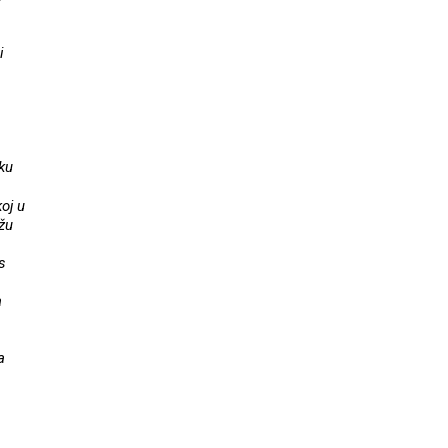
i
uku
oj u
žu
s
a
a