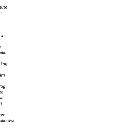
nute
o
ra
o
leku
ekog
čim
d
rog
ba
al
am
nom
oko dva
a