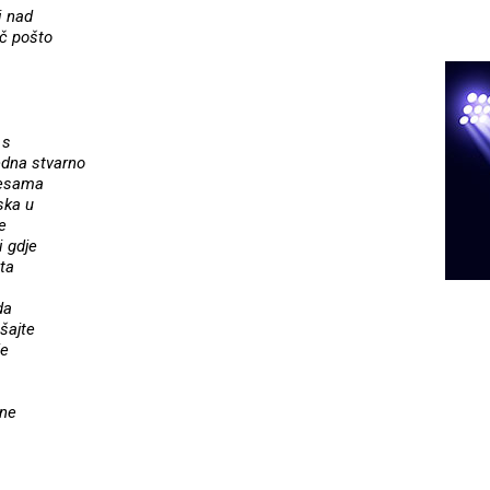
i nad
č pošto
 s
edna stvarno
pjesama
ska u
e
 gdje
ta
da
šajte
je
čne