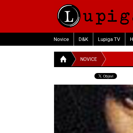
Novice
D&K
Lupiga TV
H
NOVICE