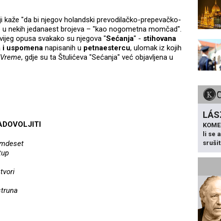
ji kaže "da bi njegov holandski prevodilačko-prepevačko-
ao u nekih jedanaest brojeva – "kao nogometna momčad".
novijeg opusa svakako su njegova "
Sećanja
" -
stihovana
a i uspomena
napisanih u
petnaestercu
, ulomak iz kojih
Vreme
, gdje su ta Štulićeva "Sećanja" već objavljena u
LÁS
ADOVOLJITI
KOME
li se
amdeset
sruši
tup
tvori
struna