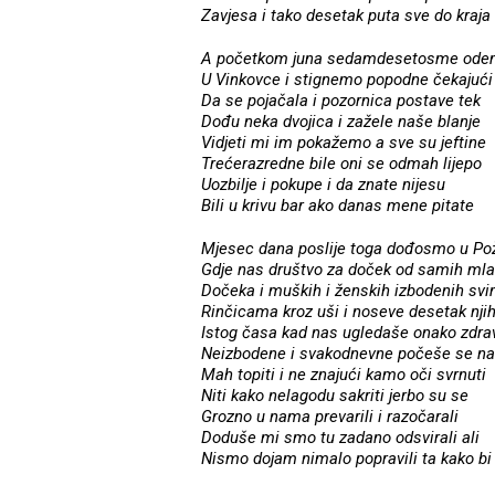
Zavjesa i tako desetak puta sve do kraja
A početkom juna sedamdesetosme od
U Vinkovce i stignemo popodne čekajući
Da se pojačala i pozornica postave tek
Dođu neka dvojica i zažele naše blanje
Vidjeti mi im pokažemo a sve su jeftine
Trećerazredne bile oni se odmah lijepo
Uozbilje i pokupe i da znate nijesu
Bili u krivu bar ako danas mene pitate
Mjesec dana poslije toga dođosmo u Po
Gdje nas društvo za doček od samih mla
Dočeka i muških i ženskih izbodenih sv
Rinčicama kroz uši i noseve desetak nji
Istog časa kad nas ugledaše onako zdra
Neizbodene i svakodnevne počeše se na
Mah topiti i ne znajući kamo oči svrnuti
Niti kako nelagodu sakriti jerbo su se
Grozno u nama prevarili i razočarali
Doduše mi smo tu zadano odsvirali ali
Nismo dojam nimalo popravili ta kako bi