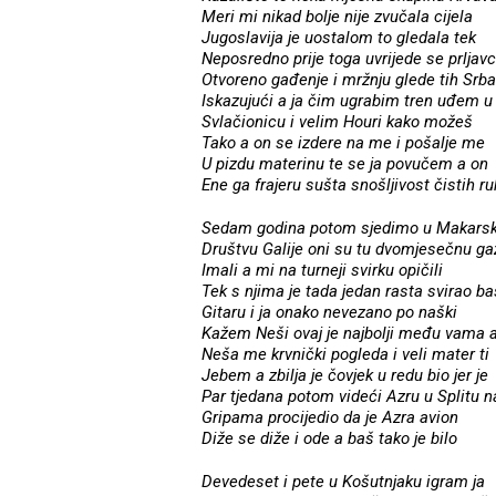
Meri mi nikad bolje nije zvučala cijela
Jugoslavija je uostalom to gledala tek
Neposredno prije toga uvrijede se prljavc
Otvoreno gađenje i mržnju glede tih Srba
Iskazujući a ja čim ugrabim tren uđem u
Svlačionicu i velim Houri kako možeš
Tako a on se izdere na me i pošalje me
U pizdu materinu te se ja povučem a on
Ene ga frajeru sušta snošljivost čistih r
Sedam godina potom sjedimo u Makarsk
Društvu Galije oni su tu dvomjesečnu ga
Imali a mi na turneji svirku opičili
Tek s njima je tada jedan rasta svirao ba
Gitaru i ja onako nevezano po naški
Kažem Neši ovaj je najbolji među vama 
Neša me krvnički pogleda i veli mater ti
Jebem a zbilja je čovjek u redu bio jer je
Par tjedana potom videći Azru u Splitu n
Gripama procijedio da je Azra avion
Diže se diže i ode a baš tako je bilo
Devedeset i pete u Košutnjaku igram ja