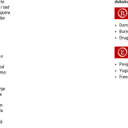
 te
duboko
i tad
R
zjutra
rbo
Doma
Bure
Druga
E
 u
Povij
od
Yugo
amo
Free
ije
a
om
la
oj