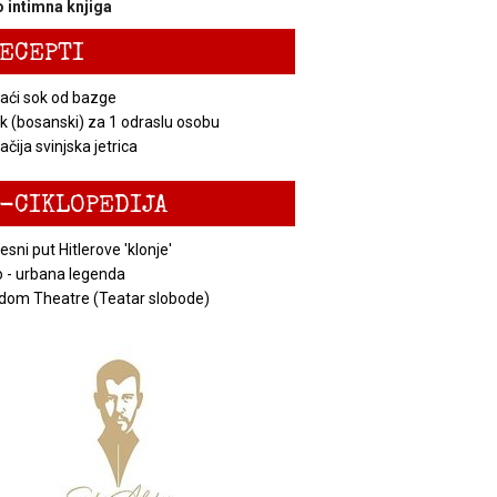
 intimna knjiga
ECEPTI
ći sok od bazge
k (bosanski) za 1 odraslu osobu
čija svinjska jetrica
-CIKLOPEDIJA
esni put Hitlerove 'klonje'
 - urbana legenda
dom Theatre (Teatar slobode)