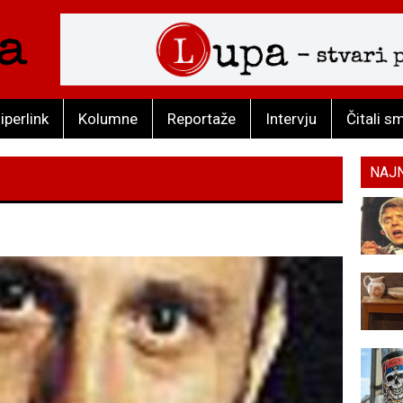
iperlink
Kolumne
Reportaže
Intervju
Čitali s
NAJ