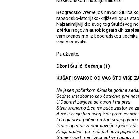
Makedonskom i istoriju Balkana".
Beogradsko
Vreme
još navodi Štulića ko
rapsodsko-istorijsko-književni opus st
Najzanimljiviji dio svog tog Štulićevog 
zbirka
njegovih
autobiografskih zapis
vam prenosimo iz beogradskog tjednika
više nastavaka.
Pa uživajte:
Džoni Štulić: Sećanja (1)
KUŠATI SVAKOG OD VAS ŠTO VIŠE Z
Na jesen početkom školske godine sed
Sedme imadosmo kao četvorka prvi nas
U Dubravi zavjesa se otvori i mi prvu
Stvar krenemo žica mi puče zastor se za
A mi u znoju lica svog žicu promijenimo
I drugu stvar počnemo kad drugoj gitari 
Prsne opet se zastor navuče i jošte više
Znoja prolije i po treći put nova popjevka
Grune i opet meni žica pukne i ponovo