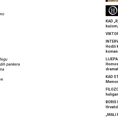
H
emo
KAD „R
kućom,
VIKTOR
INTERV
Hodži 
koman
žegu
LIJEPA
dih pankera
Homose
ima
dramat
h
KAD S
ve
Memora
FILOZO
huliga
BORIS 
Hrvats
„MALI 