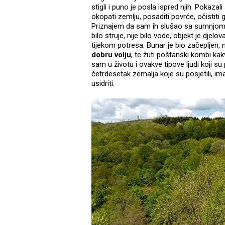
stigli i puno je posla ispred njih. Pokazali
okopati zemlju, posaditi povrće, očistiti 
Priznajem da sam ih slušao sa sumnjom i
bilo struje, nije bilo vode, objekt je dje
tijekom potresa. Bunar je bio začepljen, 
dobru volju
, te žuti poštanski kombi 
sam u životu i ovakve tipove ljudi koji s
četrdesetak zemalja koje su posjetili, i
usidriti.