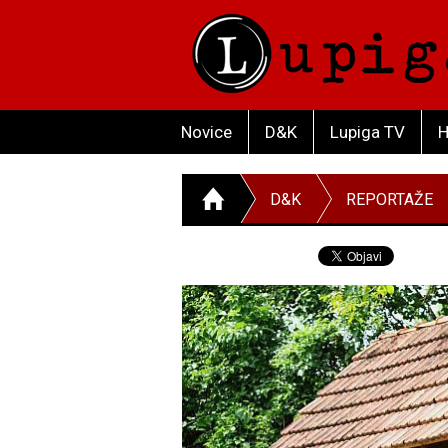
Novice
D&K
Lupiga TV
H
D&K
REPORTAŽE