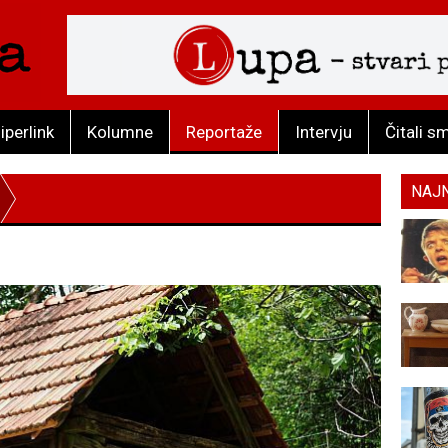
iperlink
Kolumne
Reportaže
Intervju
Čitali s
NAJ