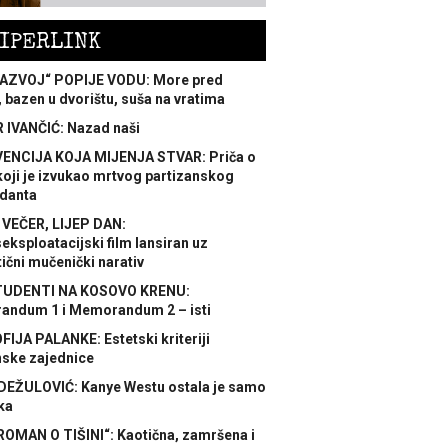
IPERLINK
AZVOJ“ POPIJE VODU: More pred
 bazen u dvorištu, suša na vratima
 IVANČIĆ: Nazad naši
ENCIJA KOJA MIJENJA STVAR: Priča o
koji je izvukao mrtvog partizanskog
danta
 VEČER, LIJEP DAN:
ksploatacijski film lansiran uz
ični mučenički narativ
TUDENTI NA KOSOVO KRENU:
ndum 1 i Memorandum 2 – isti
FIJA PALANKE: Estetski kriteriji
nske zajednice
DEŽULOVIĆ: Kanye Westu ostala je samo
ka
ROMAN O TIŠINI“: Kaotična, zamršena i