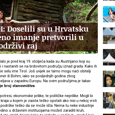
 Doselili su u Hrvatsku
no imanje pretvorili u
drživi raj
lo je pred kraj 19. stoljeća kada su Austrijanci koji su
ati i nastaniti se na brdovitom području iznad grada. Kako ih
e selu ime Tirol. Još uvijek se tamo mogu naći obitelji
oner ili Bohm, iako se posljednjih godina zbog
odseljava u zapadnu Europu. Na ovim područjima je takav
e broj stanovništva
.
tresi, ekonomske prilike, te političke neprilike. Mogli bi
 kraja u kojem je zaista teško opstati ako nisi u nekoj vrsti
ve podrške teško da se može išta. Nema tu neke industrije
edino u državnim institucijama možeš zaraditi kruh,