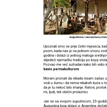
Augustinina i Janova kuća u tre
Upoznali smo se prije četiri mjeseca, baš
psom, kada nas je na jednom izvoru vode
godina i dolazi iz jednog maloga srednj
slijedeći njemačku tradiciju po kojoj sto
Pozvao me već sutradan kako bih vidio
bavio permakulturom
.
Moram priznati da nikada nisam zašao u o
vodi u šumu i da nema nikakvih kuća u to
da je tu nekoć bilo imanje. Ratovi, pro
mi, ljudi, tek obični prolaznici.
Jan se sa svojom suputnicom, 23-godišn
Augustina koja dolazi iz Argentine doček