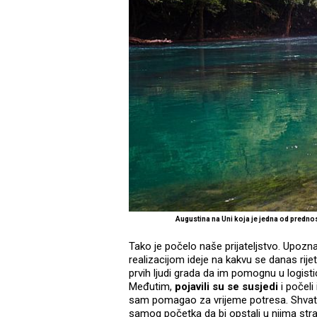
Augustina na Uni koja je jedna od predno
Tako je počelo naše prijateljstvo. Upozna
realizacijom ideje na kakvu se danas rij
prvih ljudi grada da im pomognu u logisti
Međutim,
pojavili su se susjedi
i počel
sam pomagao za vrijeme potresa. Shvatio
samog početka da bi opstali u njima stra