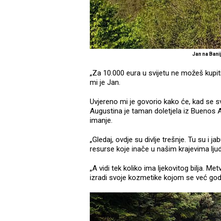
Jan na Bani
„Za 10.000 eura u svijetu ne možeš kupit
mi je Jan.
Uvjereno mi je govorio kako će, kad se s
Augustina je taman doletjela iz Buenos A
imanje.
„Gledaj, ovdje su divlje trešnje. Tu su i
resurse koje inače u našim krajevima ljudi
„A vidi tek koliko ima ljekovitog bilja. Met
izradi svoje kozmetike kojom se već god