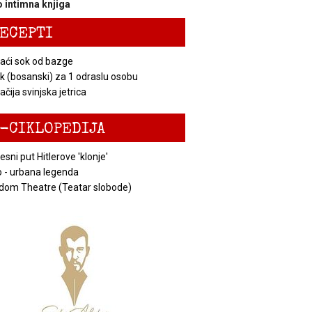
 intimna knjiga
ECEPTI
ći sok od bazge
k (bosanski) za 1 odraslu osobu
čija svinjska jetrica
-CIKLOPEDIJA
esni put Hitlerove 'klonje'
 - urbana legenda
dom Theatre (Teatar slobode)