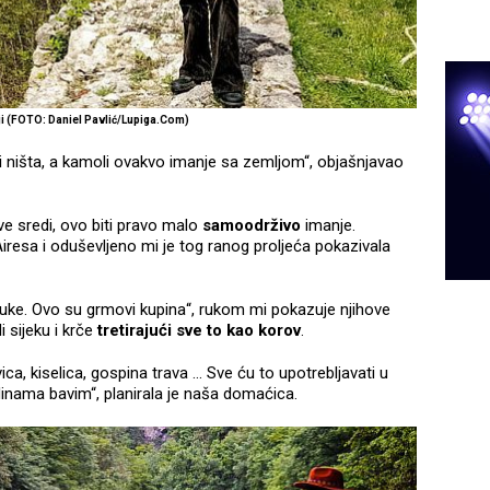
ji (FOTO: Daniel Pavlić
/Lupiga.Com
)
i ništa, a kamoli ovakvo imanje sa zemljom“, objašnjavao
ve sredi, ovo biti pravo malo
samoodrživo
imanje.
iresa i oduševljeno mi je tog ranog proljeća pokazivala
 jabuke. Ovo su grmovi kupina“, rukom mi pokazuje njihove
 sijeku i krče
tretirajući sve to kao korov
.
vica, kiselica, gospina trava ... Sve ću to upotrebljavati u
inama bavim“, planirala je naša domaćica.