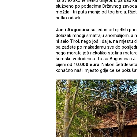
naravno ako te netko uhljebi. E pa sad kad
službeno po podacima Državnog zavoda 
možda i tri puta manje od tog broja. Rije
netko odseli.
Jan i Augustina
su jedan od rijetkih par
dolazak mnogi smatraju anomalijom, a nar
ni selo Tirol, nego još i dalje, na mjestu
pa zađete po makadamu sve do posljednjih
nego morate još nekoliko stotina metara
šumsku vododerinu. Tu su Augustina i Ja
cijeni od
10.000 eura
. Nakon četrdesetak
konačno našli mjesto gdje će se pokušati