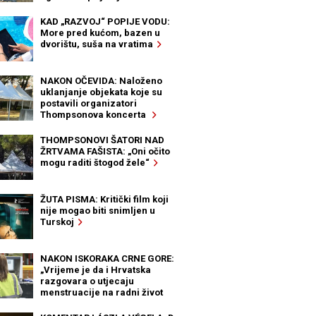
KAD „RAZVOJ“ POPIJE VODU:
More pred kućom, bazen u
dvorištu, suša na vratima
NAKON OČEVIDA: Naloženo
uklanjanje objekata koje su
postavili organizatori
Thompsonova koncerta
THOMPSONOVI ŠATORI NAD
ŽRTVAMA FAŠISTA: „Oni očito
mogu raditi štogod žele“
ŽUTA PISMA: Kritički film koji
nije mogao biti snimljen u
Turskoj
NAKON ISKORAKA CRNE GORE:
„Vrijeme je da i Hrvatska
razgovara o utjecaju
menstruacije na radni život
žena“