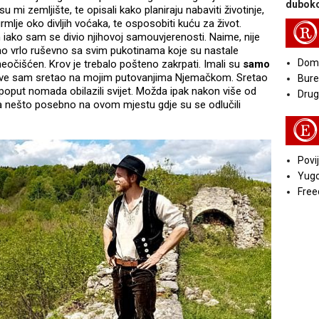
duboko
 su mi zemljište, te opisali kako planiraju nabaviti životinje,
grmlje oko divljih voćaka, te osposobiti kuću za život.
R
ako sam se divio njihovoj samouvjerenosti. Naime, nije
lovao vrlo ruševno sa svim pukotinama koje su nastale
Doma
neočišćen. Krov je trebalo pošteno zakrpati. Imali su
samo
kakve sam sretao na mojim putovanjima Njemačkom. Sretao
Bure
u poput nomada obilazili svijet. Možda ipak nakon više od
Druga
ma nešto posebno na ovom mjestu gdje su se odlučili
E
Povij
Yugo
Free