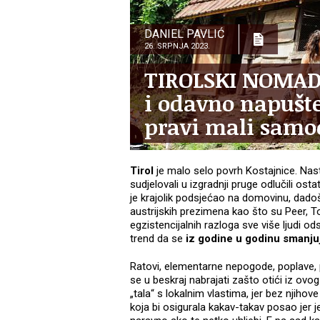
DANIEL PAVLIĆ
26. SRPNJA 2023.
TIROLSKI NOMADI:
i odavno napušte
pravi mali samoo
Tirol
je malo selo povrh Kostajnice. Nasta
sudjelovali u izgradnji pruge odlučili ost
je krajolik podsjećao na domovinu, dadoš
austrijskih prezimena kao što su Peer, T
egzistencijalnih razloga sve više ljudi 
trend da se
iz godine u godinu smanjuj
Ratovi, elementarne nepogode, poplave, po
se u beskraj nabrajati zašto otići iz ovog
„tala“ s lokalnim vlastima, jer bez njiho
koja bi osigurala kakav-takav posao jer j