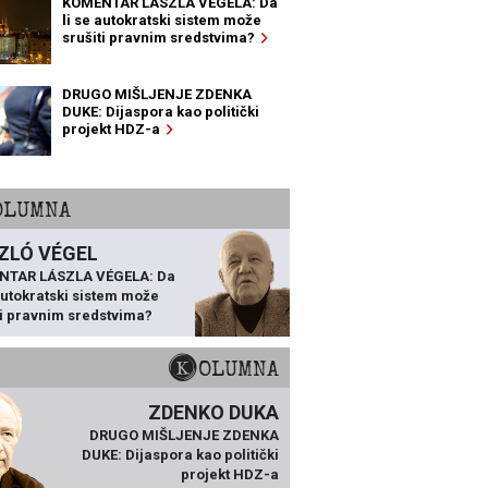
KOMENTAR LÁSZLA VÉGELA: Da
li se autokratski sistem može
srušiti pravnim sredstvima?
DRUGO MIŠLJENJE ZDENKA
DUKE: Dijaspora kao politički
projekt HDZ-a
KOLUMNA
ZLÓ VÉGEL
NTAR LÁSZLA VÉGELA: Da
 autokratski sistem može
ti pravnim sredstvima?
KOLUMNA
ZDENKO DUKA
DRUGO MIŠLJENJE ZDENKA
DUKE: Dijaspora kao politički
projekt HDZ-a