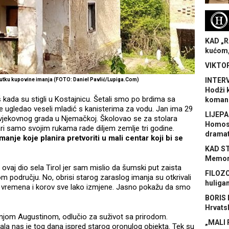
H
KAD „R
kućom,
VIKTOR
INTERV
nutku kupovine imanja (FOTO: Daniel Pavlić
/Lupiga.Com
)
Hodži 
 kada su stigli u Kostajnicu. Šetali smo po brdima sa
koman
 ugledao veseli mladić s kanisterima za vodu. Jan ima 29
LIJEPA
ovjekovnog grada u Njemačkoj. Školovao se za stolara
Homose
lari samo svojim rukama rade diljem zemlje tri godine.
dramat
imanje koje planira pretvoriti u mali centar koji bi se
KAD S
Memora
vaj dio sela Tirol jer sam mislio da šumski put zaista
FILOZO
m području. No, obrisi starog zaraslog imanja su otkrivali
huliga
tok vremena i korov sve lako izmjene. Jasno pokažu da smo
BORIS 
Hrvats
jom Augustinom, odlučio za suživot sa prirodom.
„MALI 
ala nas je tog dana ispred starog oronulog objekta. Tek su