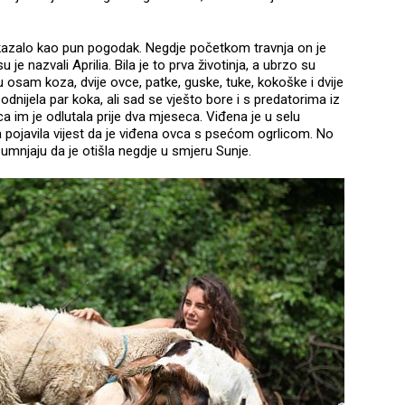
azalo kao pun pogodak. Negdje početkom travnja on je
 je nazvali Aprilia. Bila je to prva životinja, a ubrzo su
 osam koza, dvije ovce, patke, guske, tuke, kokoške i dvije
odnijela par koka, ali sad se vješto bore i s predatorima iz
a im je odlutala prije dva mjeseca. Viđena je u selu
pojavila vijest da je viđena ovca s psećom ogrlicom. No
sumnjaju da je otišla negdje u smjeru Sunje.