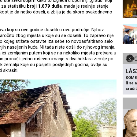
 ste stekli dojam kako to izgleda u općini tj. „gradu“ koji
za statistiku
broji 1.879 duša
, mada je realnije stanje
tkost je da netko doseli, a zbilja je da skoro svakodnevno
ova koji su ove godine doselili u ovo područje. Njihov
očito zbog mjesta u koje su se doselili. To zapravo nije
 do kojeg stižete ostavite iza sebe to novoasfaltirano selo
 naseljenih kuća. Ni tada niste došli do njihovog imanja,
 ići zemljanim putem koji se na nekoliko mjesta pretvara u
n pronašli jedno ruševno imanje s dva hektara zemlje po
 zemalja koje su posjetili posljednjih godina, ovdje su
 skrasiti.
LÁS
KOME
li se
sruši