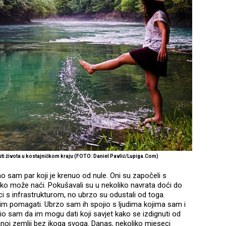
sti života u kostajničkom kraju (FOTO: Daniel Pavlić/Lupiga.Com)
o sam par koji je krenuo od nule. Oni su započeli s
etko može naći. Pokušavali su u nekoliko navrata doći do
ci s infrastrukturom, no ubrzo su odustali od toga.
i im pomagati. Ubrzo sam ih spojio s ljudima kojima sam i
 sam da im mogu dati koji savjet kako se izdignuti od
noj zemlji bez ikoga svoga. Danas, nekoliko mjeseci