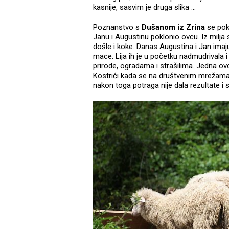
kasnije, sasvim je druga slika …
Poznanstvo s
Dušanom iz Zrina
se pok
Janu i Augustinu poklonio ovcu. Iz milja su
došle i koke. Danas Augustina i Jan imaju
mace. Lija ih je u početku nadmudrivala i 
prirode, ogradama i strašilima. Jedna ovc
Kostrići kada se na društvenim mrežama 
nakon toga potraga nije dala rezultate i 