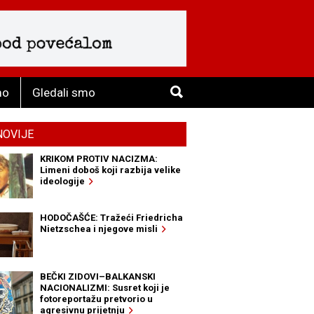
mo
Gledali smo
NOVIJE
KRIKOM PROTIV NACIZMA:
Limeni doboš koji razbija velike
ideologije
HODOČAŠĆE: Tražeći Friedricha
Nietzschea i njegove misli
BEČKI ZIDOVI–BALKANSKI
NACIONALIZMI: Susret koji je
fotoreportažu pretvorio u
agresivnu prijetnju