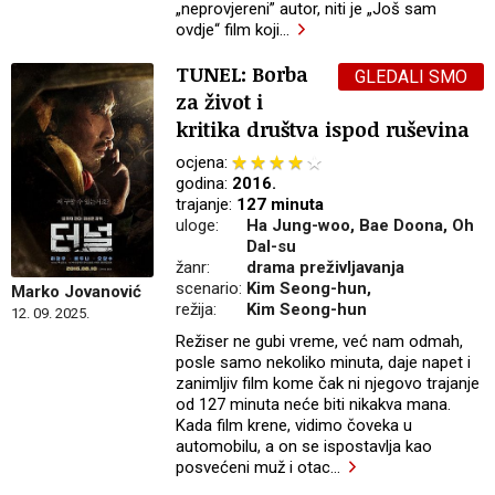
„neprovjereni” autor, niti je „Još sam
ovdje“ film koji
…
TUNEL: Borba
GLEDALI SMO
za život i
kritika društva ispod ruševina
ocjena:
godina:
2016.
trajanje:
127 minuta
uloge:
Ha Jung-woo, Bae Doona, Oh
Dal-su
žanr:
drama preživljavanja
scenario:
Kim Seong-hun,
Marko Jovanović
režija:
Kim Seong-hun
12. 09. 2025.
Režiser ne gubi vreme, već nam odmah,
posle samo nekoliko minuta, daje napet i
zanimljiv film kome čak ni njegovo trajanje
od 127 minuta neće biti nikakva mana.
Kada film krene, vidimo čoveka u
automobilu, a on se ispostavlja kao
posvećeni muž i otac
…