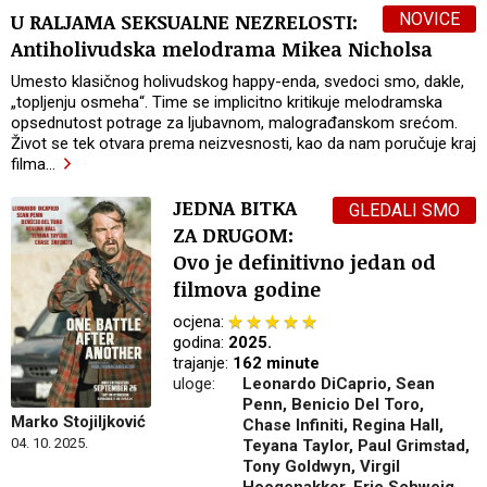
NOVICE
U RALJAMA SEKSUALNE NEZRELOSTI:
Antiholivudska melodrama Mikea Nicholsa
Umesto klasičnog holivudskog happy-enda, svedoci smo, dakle,
„topljenju osmeha“. Time se implicitno kritikuje melodramska
opsednutost potrage za ljubavnom, malograđanskom srećom.
Život se tek otvara prema neizvesnosti, kao da nam poručuje kraj
filma
…
JEDNA BITKA
GLEDALI SMO
ZA DRUGOM:
Ovo je definitivno jedan od
filmova godine
ocjena:
godina:
2025.
trajanje:
162 minute
uloge:
Leonardo DiCaprio, Sean
Penn, Benicio Del Toro,
Marko Stojiljković
Chase Infiniti, Regina Hall,
04. 10. 2025.
Teyana Taylor, Paul Grimstad,
Tony Goldwyn, Virgil