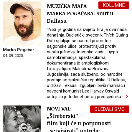
KOLUMNE
MUZIČKA MAPA
MARKA POGAČARA: Smrt u
Dallasu
1963. je godina na svijetu. Era je ova naša,
današnja. Budistički svećenik Thích Quảng
Đức spaljuje se nasred prometne
sajgonske ulice, protestirajući protiv
Marko Pogačar
nasilja južnovijetnamske vlade. Lijepa
04. 09. 2025.
samokremacija, spektakularna,
dokumentirana je antologijskom
fotografijom Malcolma Brownea.
Jugoslavija, sada službeno, od narodne
postaje socijalistička republika. U Dallasu,
u državi Teksas, izgubljeni bivši marinac i
navodni komunist Lee Harvey Oswald
ustrijelio je trideset petog predsjednika
…
NOVI VAL:
GLEDALI SMO
„Štreberski”
film koji će u potpunosti
„servisirati” potrebe