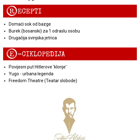
R
ECEPTI
Domaći sok od bazge
Burek (bosanski) za 1 odraslu osobu
Drugačija svinjska jetrica
E
-CIKLOPEDIJA
Povijesni put Hitlerove 'klonje'
Yugo - urbana legenda
Freedom Theatre (Teatar slobode)