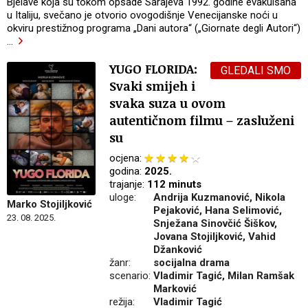
Bjelave koja su tokom opsade Sarajeva 1992. godine evakuisana
u Italiju, svečano je otvorio ovogodišnje Venecijanske noći u
okviru prestižnog programa „Dani autora“ („Giornate degli Autori“)
…
YUGO FLORIDA:
GLEDALI SMO
Svaki smijeh i
svaka suza u ovom
autentičnom filmu – zasluženi
su
ocjena:
godina:
2025.
trajanje:
112 minuts
uloge:
Andrija Kuzmanović, Nikola
Marko Stojiljković
Pejaković, Hana Selimović,
23. 08. 2025.
Snježana Sinovčić Šiškov,
Jovana Stojiljković, Vahid
Džanković
žanr:
socijalna drama
scenario:
Vladimir Tagić, Milan Ramšak
Marković
režija:
Vladimir Tagić