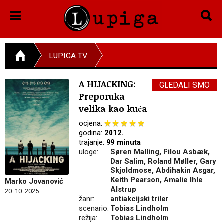
LUPIGA TV
A HIJACKING:
GLEDALI SMO
Preporuka
velika kao kuća
ocjena:
godina:
2012.
trajanje:
99 minuta
uloge:
Søren Malling, Pilou Asbæk,
Dar Salim, Roland Møller, Gary
Skjoldmose, Abdihakin Asgar,
Keith Pearson, Amalie Ihle
Marko Jovanović
Alstrup
20. 10. 2025.
žanr:
antiakcijski triler
scenario:
Tobias Lindholm
režija:
Tobias Lindholm