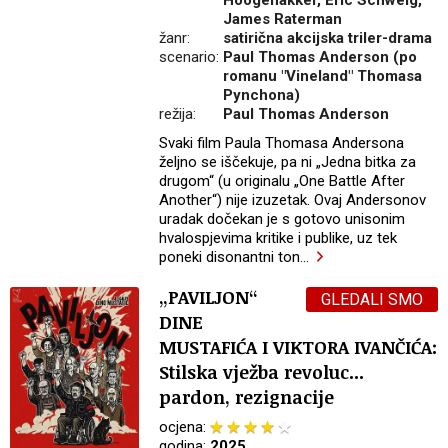
Hoogenakker, Eric Schweig,
James Raterman
žanr:
satirična akcijska triler-drama
scenario:
Paul Thomas Anderson (po
romanu "Vineland" Thomasa
Pynchona)
režija:
Paul Thomas Anderson
Svaki film Paula Thomasa Andersona
željno se iščekuje, pa ni „Jedna bitka za
drugom“ (u originalu „One Battle After
Another“) nije izuzetak. Ovaj Andersonov
uradak dočekan je s gotovo unisonim
hvalospjevima kritike i publike, uz tek
poneki disonantni ton
…
„PAVILJON“
GLEDALI SMO
DINE
MUSTAFIĆA I VIKTORA IVANČIĆA:
Stilska vježba revoluc...
pardon, rezignacije
ocjena:
godina:
2025.