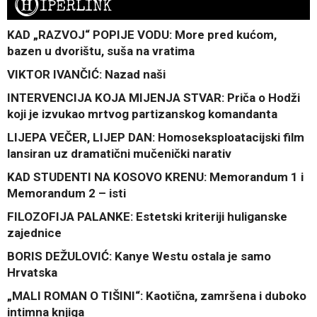
H
IPERLINK
KAD „RAZVOJ“ POPIJE VODU: More pred kućom,
bazen u dvorištu, suša na vratima
VIKTOR IVANČIĆ: Nazad naši
INTERVENCIJA KOJA MIJENJA STVAR: Priča o Hodži
koji je izvukao mrtvog partizanskog komandanta
LIJEPA VEČER, LIJEP DAN: Homoseksploatacijski film
lansiran uz dramatični mučenički narativ
KAD STUDENTI NA KOSOVO KRENU: Memorandum 1 i
Memorandum 2 – isti
FILOZOFIJA PALANKE: Estetski kriteriji huliganske
zajednice
BORIS DEŽULOVIĆ: Kanye Westu ostala je samo
Hrvatska
„MALI ROMAN O TIŠINI“: Kaotična, zamršena i duboko
intimna knjiga