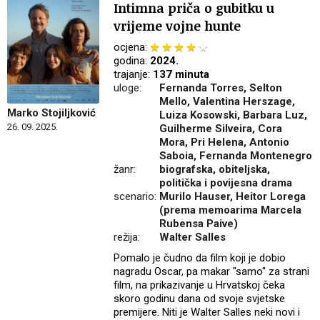
Intimna priča o gubitku u
vrijeme vojne hunte
ocjena:
godina:
2024.
trajanje:
137 minuta
uloge:
Fernanda Torres, Selton
Mello, Valentina Herszage,
Marko Stojiljković
Luiza Kosowski, Barbara Luz,
26. 09. 2025.
Guilherme Silveira, Cora
Mora, Pri Helena, Antonio
Saboia, Fernanda Montenegro
žanr:
biografska, obiteljska,
politička i povijesna drama
scenario:
Murilo Hauser, Heitor Lorega
(prema memoarima Marcela
Rubensa Paive)
režija:
Walter Salles
Pomalo je čudno da film koji je dobio
nagradu Oscar, pa makar "samo" za strani
film, na prikazivanje u Hrvatskoj čeka
skoro godinu dana od svoje svjetske
premijere. Niti je Walter Salles neki novi i