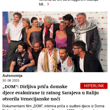
bili
…
Autonomija
30. 08. 2025.
HIPERLINK
„DOM“: Dirljiva priča domske
djece evakuirane iz ratnog Sarajeva u Italiju
otvorila Venecijanske noći
Dokumentarni film „DOM“, intimna priča o sudbini djece iz Doma