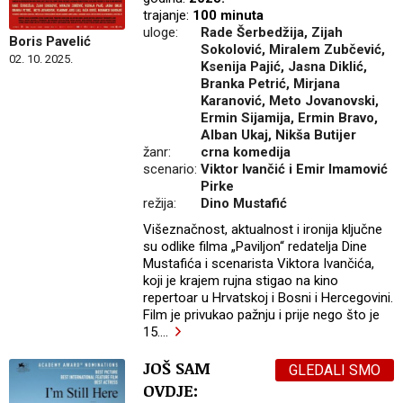
trajanje:
100 minuta
uloge:
Rade Šerbedžija, Zijah
Boris Pavelić
Sokolović, Miralem Zubčević,
02. 10. 2025.
Ksenija Pajić, Jasna Diklić,
Branka Petrić, Mirjana
Karanović, Meto Jovanovski,
Ermin Sijamija, Ermin Bravo,
Alban Ukaj, Nikša Butijer
žanr:
crna komedija
scenario:
Viktor Ivančić i Emir Imamović
Pirke
režija:
Dino Mustafić
Višeznačnost, aktualnost i ironija ključne
su odlike filma „Paviljon“ redatelja Dine
Mustafića i scenarista Viktora Ivančića,
koji je krajem rujna stigao na kino
repertoar u Hrvatskoj i Bosni i Hercegovini.
Film je privukao pažnju i prije nego što je
15.
…
JOŠ SAM
GLEDALI SMO
OVDJE: