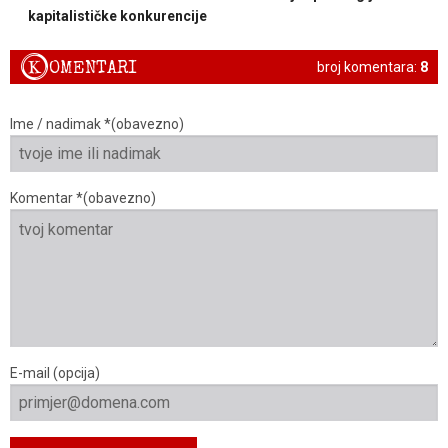
kapitalističke konkurencije
K
OMENTARI
broj komentara:
8
Ime / nadimak *(obavezno)
Komentar *(obavezno)
E-mail (opcija)