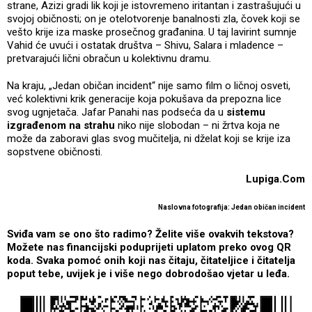
strane, Azizi gradi lik koji je istovremeno iritantan i zastrašujući u
svojoj običnosti; on je otelotvorenje banalnosti zla, čovek koji se
vešto krije iza maske prosečnog građanina. U taj lavirint sumnje
Vahid će uvući i ostatak društva – Shivu, Salara i mladence –
pretvarajući lični obračun u kolektivnu dramu.
Na kraju, „Jedan običan incident“ nije samo film o ličnoj osveti,
već kolektivni krik generacije koja pokušava da prepozna lice
svog ugnjetača. Jafar Panahi nas podseća da u
sistemu
izgrađenom na strahu
niko nije slobodan – ni žrtva koja ne
može da zaboravi glas svog mučitelja, ni dželat koji se krije iza
sopstvene običnosti.
Lupiga.Com
Naslovna fotografija: Jedan običan incident
Sviđa vam se ono što radimo? Želite više ovakvih tekstova?
Možete nas financijski poduprijeti uplatom preko ovog QR
koda. Svaka pomoć onih koji nas čitaju, čitateljice i čitatelja
poput tebe, uvijek je i više nego dobrodošao vjetar u leđa.