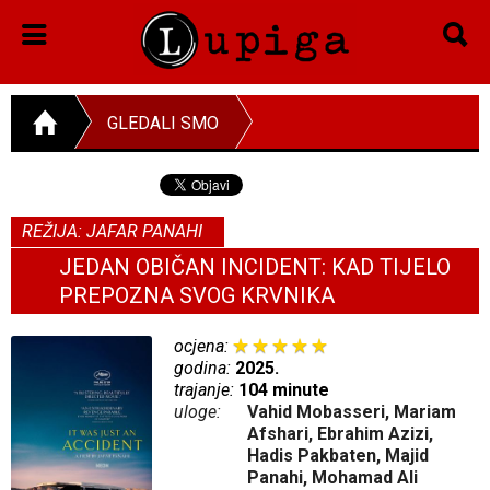
GLEDALI SMO
REŽIJA: JAFAR PANAHI
JEDAN OBIČAN INCIDENT: KAD TIJELO
PREPOZNA SVOG KRVNIKA
ocjena:
godina:
2025.
trajanje:
104 minute
uloge:
Vahid Mobasseri, Mariam
Afshari, Ebrahim Azizi,
Hadis Pakbaten, Majid
Panahi, Mohamad Ali