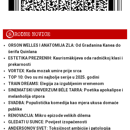
S
RODNE NOVICE
ORSON WELLES I ANATOMIJA ZLA: Od Građanina Kanea do
šerifa Quinlana
ESTETIKA PREZRENIH: Kaurismäkijeva oda radničkoj klasi i
prekarnosti
VORTEX: Kada mozak umire prije srca
TOP 10: Ovo su mi najbolje serije u 2025. godini
TRAIN DREAMS: Elegija za izgubljenim vremenom
SINEMATSKI UNIVERZUM BÉLE TARRA: Poetika apokalipse i
melanholija otpora
SVADBA: Populistička komedija kao mjera ukusa domaće
publike
RENOVACIJA: Mikro epizode velikih dilema
GLEDATI U SUNCE: Povijest izopačenosti
ANDERSONOV SVET: Toksičnost ambicije i patologija