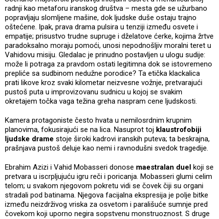
radnji kao metaforu iranskog društva – mesta gde se užurbano
popravljaju slomljene mašine, dok ljudske duše ostaju trajno
oštećene. Ipak, prava drama pulsira u tenziji između osvete i
empatije; prisustvo trudne supruge i dželatove ćerke, kojima žrtve
paradoksalno moraju pomoći, unosi nepodnošljiv moralni teret u
Vahidovu misiju. Gledalac je prinudno postavljen u ulogu sudije:
može li potraga za pravdom ostati legitimna dok se istovremeno
prepliće sa sudbinom nedužne porodice? Ta etička klackalica
prati likove kroz svaki kilometar neizvesne vožnje, pretvarajući
pustoš puta u improvizovanu sudnicu u kojoj se svakim
okretajem točka vaga težina greha naspram cene ljudskosti.
Kamera protagoniste često hvata u nemilosrdnim krupnim
planovima, fokusirajući se na lica. Nasuprot toj
klaustrofobiji
ljudske drame
stoje široki kadrovi iranskih puteva; ta beskrajna,
prašnjava pustoš deluje kao nemi i ravnodušni svedok tragedije.
Ebrahim Azizi i Vahid Mobasseri donose
maestralan duel
koji se
pretvara u iscrpljujuću igru reči i poricanja. Mobasseri glumi celim
telom; u svakom njegovom pokretu vidi se čovek čiji su organi
stradali pod batinama. Njegova facijalna ekspresija je polje bitke
između neizdrživog vriska za osvetom i parališuće sumnje pred
čovekom koji uporno negira sopstvenu monstruoznost. S druge