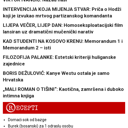
INTERVENCIJA KOJA MIJENJA STVAR: Priča o Hodži
koji je izvukao mrtvog partizanskog komandanta
LIJEPA VEČER, LIJEP DAN: Homoseksploatacijski film
lansiran uz dramatični mučenički narativ
KAD STUDENTI NA KOSOVO KRENU: Memorandum 1 i
Memorandum 2 – isti
FILOZOFIJA PALANKE: Estetski kriteriji huliganske
zajednice
BORIS DEŽULOVIĆ: Kanye Westu ostala je samo
Hrvatska
„MALI ROMAN O TIŠINI“: Kaotična, zamršena i duboko
intimna knjiga
R
ECEPTI
Domaći sok od bazge
Burek (bosanski) za 1 odraslu osobu