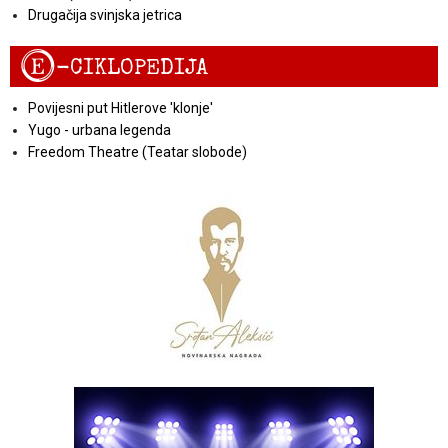
Drugačija svinjska jetrica
E
-CIKLOPEDIJA
Povijesni put Hitlerove 'klonje'
Yugo - urbana legenda
Freedom Theatre (Teatar slobode)