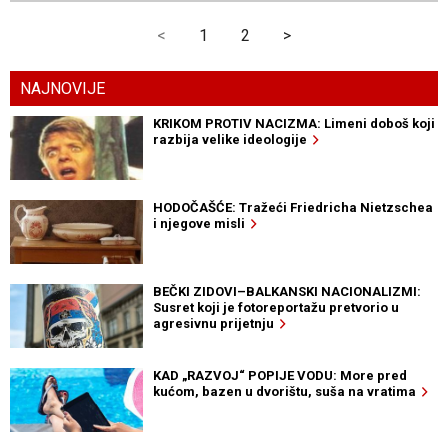
<
1
2
>
NAJNOVIJE
KRIKOM PROTIV NACIZMA: Limeni doboš koji
razbija velike ideologije
HODOČAŠĆE: Tražeći Friedricha Nietzschea
i njegove misli
BEČKI ZIDOVI–BALKANSKI NACIONALIZMI:
Susret koji je fotoreportažu pretvorio u
agresivnu prijetnju
KAD „RAZVOJ“ POPIJE VODU: More pred
kućom, bazen u dvorištu, suša na vratima