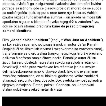
stranca, izvlačeći ga iz sigurnosti svakodnevice u mračni lavirint
potrage za istinom, gde će glasovi prošlosti morati da se suoče
sa sadašnjošću. Ipak, taj put u srce tame nije linearan; Vahida
iznutra razjeda fundamentalna sumnja – on nikada ne može biti
apsolutno siguran u identitet čoveka kojeg drži u zatočeništvu,
dok se očajni stranac pred njim
kune da je reč o tragičnoj
zameni identiteta
.
Film
„Jedan običan incident“
(eng.
„It Was Just an Accident“
),
za koji režiju i scenario potpisuje iranski majstor
Jafar Panahi
(inspirišući se ličnim iskustvima i razgovorima sa zatvorenicima),
transformiše se u grotesknu tragikomediju koja hirurški precizno
oslikava šizofreno stanje čitave nacije. Panahi je autor čiji su
život i karijeru obeležili neprestani sukobi sa suludim režimom;
čovek koji je više puta završavao iza rešetaka jer je u svojim
delima beskompromisno kritikovao vlast. Iako mu je snimanje
zvanično zabranjeno, on tu blokadu godinama vešto zaobilazi,
stvarajući inkognito i bez dozvole. Dok svetska javnost aplaudira
njegovoj osvojenoj Zlatnoj palmi u Cannesu, on u domovini
stalno osluškuje zveket metalnih vrata.