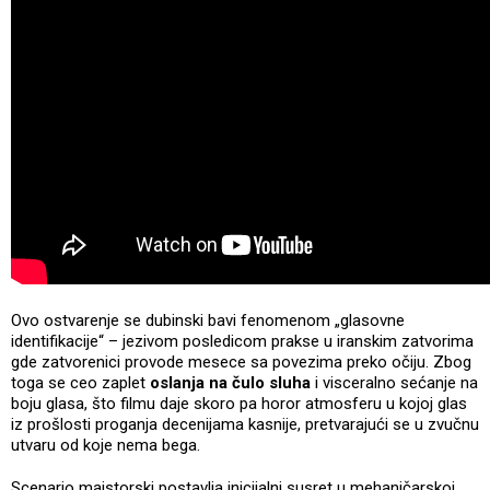
Ovo ostvarenje se dubinski bavi fenomenom „glasovne
identifikacije“ – jezivom posledicom prakse u iranskim zatvorima
gde zatvorenici provode mesece sa povezima preko očiju. Zbog
toga se ceo zaplet
oslanja na čulo sluha
i visceralno sećanje na
boju glasa, što filmu daje skoro pa horor atmosferu u kojoj glas
iz prošlosti proganja decenijama kasnije, pretvarajući se u zvučnu
utvaru od koje nema bega.
Scenario majstorski postavlja inicijalni susret u mehaničarskoj