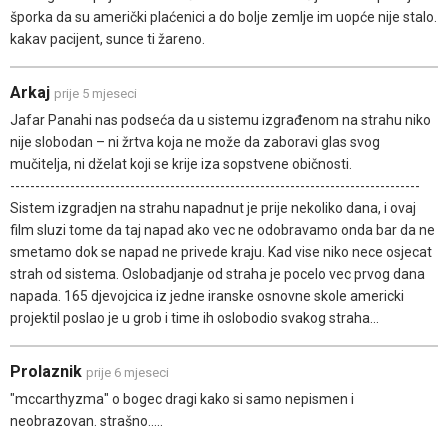
šporka da su američki plaćenici a do bolje zemlje im uopće nije stalo.
kakav pacijent, sunce ti žareno.
Arkaj
prije 5 mjeseci
Jafar Panahi nas podseća da u sistemu izgrađenom na strahu niko
nije slobodan – ni žrtva koja ne može da zaboravi glas svog
mučitelja, ni dželat koji se krije iza sopstvene običnosti.
----------------------------------------------------------------------------------
Sistem izgradjen na strahu napadnut je prije nekoliko dana, i ovaj
film sluzi tome da taj napad ako vec ne odobravamo onda bar da ne
smetamo dok se napad ne privede kraju. Kad vise niko nece osjecat
strah od sistema. Oslobadjanje od straha je pocelo vec prvog dana
napada. 165 djevojcica iz jedne iranske osnovne skole americki
projektil poslao je u grob i time ih oslobodio svakog straha...
Prolaznik
prije 6 mjeseci
"mccarthyzma" o bogec dragi kako si samo nepismen i
neobrazovan. strašno.....