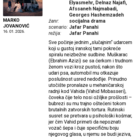
Elyasmehr, Delnaz Najafi,
Afssaneh Najmabadi,
Georges Hashemzadeh
MARKO
žanr:
socijalna drama
JOVANOVIĆ
scenario:
Jafar Panahi
16. 01. 2026.
režija:
Jafar Panahi
Sve počinje jednim „slučajnim“ udarcem
koji u gustoj iranskoj tami pokreće
spiralu neizbežne sudbine. Muškarac
(Ebrahim Azizi) se sa ćerkom i trudnom
ženom vozi kroz pustoš; nakon što
udari psa, automobil mu otkazuje
poslušnost usred nedođije. Prinudno
utočište pronalaze u mehaničarskoj
radnji kod Vahida (Vahid Mobasseri),
čoveka čije telo nosi ožiljke prošlosti –
bubrezi su mu trajno oštećeni tokom
brutalnih zatvorskih tortura. Rutinski
susret se pretvara u psihološki košmar,
jer čim Vahid primeti da nepoznati
vozač šepa i čuje specifičnu boju
njegovog glasa, u njemu se budi jeziva,