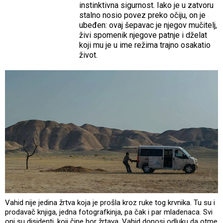
instinktivna sigurnost. Iako je u zatvoru
stalno nosio povez preko očiju, on je
ubeđen: ovaj šepavac je njegov mučitelj,
živi spomenik njegove patnje i dželat
koji mu je u ime režima trajno osakatio
život.
Vahid nije jedina žrtva koja je prošla kroz ruke tog krvnika. Tu su i
prodavač knjiga, jedna fotografkinja, pa čak i par mladenaca. Svi
oni su disidenti, koji čine hor žrtava. Vahid donosi odluku da otme