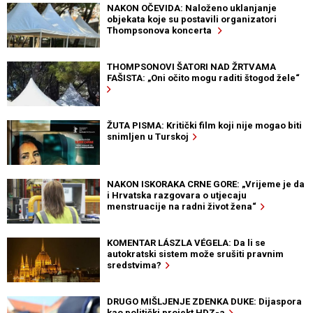
NAKON OČEVIDA: Naloženo uklanjanje
objekata koje su postavili organizatori
Thompsonova koncerta
THOMPSONOVI ŠATORI NAD ŽRTVAMA
FAŠISTA: „Oni očito mogu raditi štogod žele“
ŽUTA PISMA: Kritički film koji nije mogao biti
snimljen u Turskoj
NAKON ISKORAKA CRNE GORE: „Vrijeme je da
i Hrvatska razgovara o utjecaju
menstruacije na radni život žena“
KOMENTAR LÁSZLA VÉGELA: Da li se
autokratski sistem može srušiti pravnim
sredstvima?
DRUGO MIŠLJENJE ZDENKA DUKE: Dijaspora
kao politički projekt HDZ-a