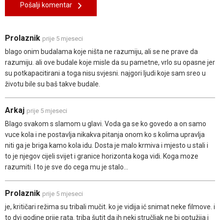
Pošalji komentar
Prolaznik
prije 5 mjeseci
blago onim budalama koje ništa ne razumiju, ali se ne prave da
razumiju. ali ove budale koje misle da su pametne, vrlo su opasne jer
su potkapacitirani a toga nisu svjesni. najgori ljudi koje sam sreo u
životu bile su baš takve budale.
Arkaj
prije 5 mjeseci
Blago svakom s slamom u glavi. Voda ga se ko govedo a on samo
vuce kola i ne postavlja nikakva pitanja onom ko s kolima upravlja
niti ga je briga kamo kola idu. Dosta je malo krmiva i mjesto u stali i
to je njegov cijeli svijet i granice horizonta koga vidi. Koga moze
razumiti. I to je sve do cega mu je stalo...
Prolaznik
prije 5 mjeseci
je, kritičari režima su tribali mučit. ko je vidija ić snimat neke filmove. i
to dvi godine prije rata. triba šutit da ih neki stručljak ne bi optužija i