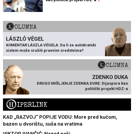
KOLUMNA
LÁSZLÓ VÉGEL
KOMENTAR LÁSZLA VÉGELA: Da li se autokratski
sistem može srušiti pravnim sredstvima?
KOLUMNA
ZDENKO DUKA
DRUGO MIŠLJENJE ZDENKA DUKE: Dijaspora kao
politički projekt HDZ-a
H
IPERLINK
KAD „RAZVOJ“ POPIJE VODU: More pred kućom,
bazen u dvorištu, suša na vratima
VIKTOR IVANČIĆ: Nazad naši