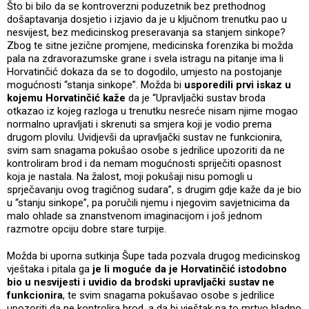
Što bi bilo da se kontroverzni poduzetnik bez prethodnog
došaptavanja dosjetio i izjavio da je u ključnom trenutku pao u
nesvijest, bez medicinskog preseravanja sa stanjem sinkope?
Zbog te sitne jezične promjene, medicinska forenzika bi možda
pala na zdravorazumske grane i svela istragu na pitanje ima li
Horvatinčić dokaza da se to dogodilo, umjesto na postojanje
mogućnosti “stanja sinkope”. Možda bi
usporedili prvi iskaz u
kojemu Horvatinčić kaže
da je “Upravljački sustav broda
otkazao iz kojeg razloga u trenutku nesreće nisam njime mogao
normalno upravljati i skrenuti sa smjera koji je vodio prema
drugom plovilu. Uvidjevši da upravljački sustav ne funkcionira,
svim sam snagama pokušao osobe s jedrilice upozoriti da ne
kontroliram brod i da nemam mogućnosti spriječiti opasnost
koja je nastala. Na žalost, moji pokušaji nisu pomogli u
sprječavanju ovog tragičnog sudara”, s drugim gdje kaže da je bio
u “stanju sinkope”, pa poručili njemu i njegovim savjetnicima da
malo ohlade sa znanstvenom imaginacijom i još jednom
razmotre opciju dobre stare turpije.
Možda bi uporna sutkinja Šupe tada pozvala drugog medicinskog
vještaka i pitala ga
je li moguće da je Horvatinčić istodobno
bio u nesvijesti i uvidio da brodski upravljački sustav ne
funkcionira
, te svim snagama pokušavao osobe s jedrilice
upozoriti da ne kontrolira brod, a da bi vještak na to mrtvo hladno