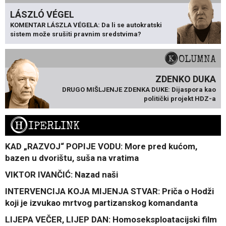
LÁSZLÓ VÉGEL
KOMENTAR LÁSZLA VÉGELA: Da li se autokratski
sistem može srušiti pravnim sredstvima?
KOLUMNA
ZDENKO DUKA
DRUGO MIŠLJENJE ZDENKA DUKE: Dijaspora kao
politički projekt HDZ-a
H
IPERLINK
KAD „RAZVOJ“ POPIJE VODU: More pred kućom,
bazen u dvorištu, suša na vratima
VIKTOR IVANČIĆ: Nazad naši
INTERVENCIJA KOJA MIJENJA STVAR: Priča o Hodži
koji je izvukao mrtvog partizanskog komandanta
LIJEPA VEČER, LIJEP DAN: Homoseksploatacijski film