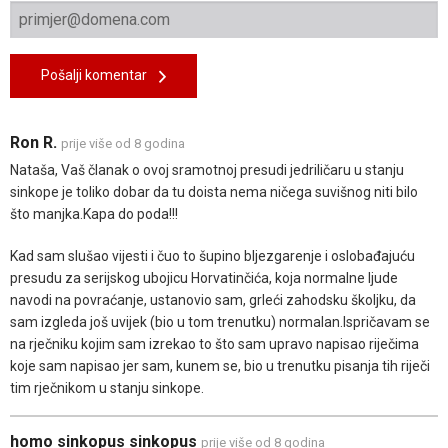
Pošalji komentar
Ron R.
prije više od 8 godina
Nataša, Vaš članak o ovoj sramotnoj presudi jedriličaru u stanju
sinkope je toliko dobar da tu doista nema ničega suvišnog niti bilo
što manjka.Kapa do poda!!!
Kad sam slušao vijesti i čuo to šupino bljezgarenje i oslobađajuću
presudu za serijskog ubojicu Horvatinčića, koja normalne ljude
navodi na povraćanje, ustanovio sam, grleći zahodsku školjku, da
sam izgleda još uvijek (bio u tom trenutku) normalan.Ispričavam se
na rječniku kojim sam izrekao to što sam upravo napisao riječima
koje sam napisao jer sam, kunem se, bio u trenutku pisanja tih riječi
tim rječnikom u stanju sinkope.
homo sinkopus sinkopus
prije više od 8 godina