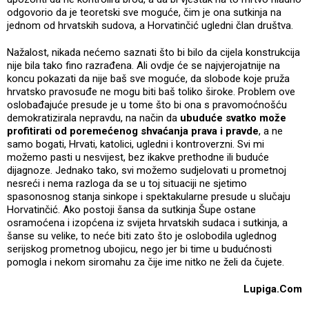
odgovorio da je teoretski sve moguće, čim je ona sutkinja na
jednom od hrvatskih sudova, a Horvatinčić ugledni član društva.
Nažalost, nikada nećemo saznati što bi bilo da cijela konstrukcija
nije bila tako fino razrađena. Ali ovdje će se najvjerojatnije na
koncu pokazati da nije baš sve moguće, da slobode koje pruža
hrvatsko pravosuđe ne mogu biti baš toliko široke. Problem ove
oslobađajuće presude je u tome što bi ona s pravomoćnošću
demokratizirala nepravdu, na način da
ubuduće svatko može
profitirati od poremećenog shvaćanja prava i pravde
, a ne
samo bogati, Hrvati, katolici, ugledni i kontroverzni. Svi mi
možemo pasti u nesvijest, bez ikakve prethodne ili buduće
dijagnoze. Jednako tako, svi možemo sudjelovati u prometnoj
nesreći i nema razloga da se u toj situaciji ne sjetimo
spasonosnog stanja sinkope i spektakularne presude u slučaju
Horvatinčić. Ako postoji šansa da sutkinja Šupe ostane
osramoćena i izopćena iz svijeta hrvatskih sudaca i sutkinja, a
šanse su velike, to neće biti zato što je oslobodila uglednog
serijskog prometnog ubojicu, nego jer bi time u budućnosti
pomogla i nekom siromahu za čije ime nitko ne želi da čujete.
Lupiga.Com