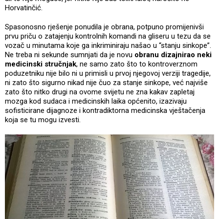
Horvatinčić.
Spasonosno rješenje ponudila je obrana, potpuno promijenivši
prvu priču o zatajenju kontrolnih komandi na gliseru u tezu da se
vozač u minutama koje ga inkriminiraju našao u “stanju sinkope”.
Ne treba ni sekunde sumnjati da je novu
obranu
dizajnirao neki
medicinski stručnjak
, ne samo zato što to kontroverznom
poduzetniku nije bilo ni u primisli u prvoj njegovoj verziji tragedije,
ni zato što sigurno nikad nije čuo za stanje sinkope, već najviše
zato što nitko drugi na ovome svijetu ne zna kakav zapletaj
mozga kod sudaca i medicinskih laika općenito, izazivaju
sofisticirane dijagnoze i kontradiktorna medicinska vještačenja
koja se tu mogu izvesti.