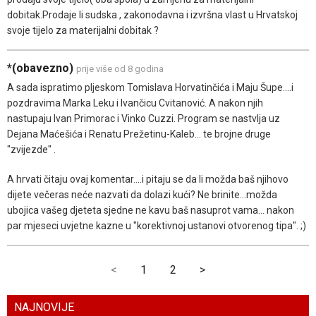
dobitak.Prodaje li sudska , zakonodavna i izvršna vlast u Hrvatskoj
svoje tijelo za materijalni dobitak ?
*(obavezno)
prije više od 8 godina
A sada ispratimo pljeskom Tomislava Horvatinčića i Maju Šupe....i
pozdravima Marka Leku i Ivančicu Cvitanović. A nakon njih
nastupaju Ivan Primorac i Vinko Cuzzi. Program se nastvlja uz
Dejana Maćešića i Renatu Prežetinu-Kaleb... te brojne druge
"zvijezde" .
A hrvati čitaju ovaj komentar....i pitaju se da li možda baš njihovo
dijete večeras neće nazvati da dolazi kući? Ne brinite...možda
ubojica vašeg djeteta sjedne ne kavu baš nasuprot vama... nakon
par mjeseci uvjetne kazne u "korektivnoj ustanovi otvorenog tipa". ;)
<
1
2
>
NAJNOVIJE