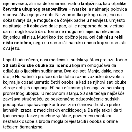
nije neveseo, ali ima deformiranu vratnu kralježnicu, kao otprilike
četvrtina ukupnog stanovništva Hrvatske
, a najmanje polovica
stanovništva njegove dobi. Ne znamo tko je koga usmjerio na
dokazivanje da je moguće da čovjek padne u nesvijest, umjesto
na pitanje je li dokazivo da je pao, ali je nesporno da su vještaci
sami mogli kazati da o tome ne mogu reći nijednu relevantnu
činjenicu, ali nisu. Mudri kao što obično jesu, oni čak
nisu rekli
ništa netočno
, nego su samo išli na ruku onima koji su osmislili
ovu jezu.
Usput budi rečeno, naši medicinski sudski vještaci prolaze točno
20 sati školske obuke za licencu
koja im omogućava da
odlučuju o ljudskim sudbinama. Dva-de-set. Manje, dakle, nego
što je Horvatinčić prošao da bi dobio razne vozačke dozvole s
kojima je dosad usmrtio četiri osobe, a kad se njihovi sati obuke
zbroje dobiješ najmanje 50 sati efikasnog treninga za serijskog
prometnog ubojicu. U redovnom stanju, 20 sati tečaja najčešće
završava stručnošću za beskonačno odugovlačenje sudskih
postupaka i spašavanje kontroverznih članova društva preko
latinskih izraza iz medicinskih enciklopedija. Da nije tako i da ti
ljudi nemaju takve posebne vještine, privremeni mentalni
nestanak osobe s broda mogla bi vještačiti i osoba s online
tečajem šamanizma.