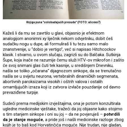
Knjiga puna "oslobađajućih presuda" (FOTO: alicexx7)
Kažeš li da mu se zavrtilo u glavi, objasnio je efektnom
analogijom anonimni xy liječnik nekom odvjetniku, dobit ćeš
sudačku nogu u dupe, ali formuliraš li tu tezu samo malo
znanstvenije, u “dobio je vertigo”, već si napisao Hitchcockov
klasik. I stvarno, u ovom slučaju, zagrizli su do Balčaka. Sutkinja
Šupe, koja inače ne razumije čemu služi HTV-ov mikrofon i zašto
će svoj snimani glas čuti tek kasnije, u središnjem Dnevniku,
našla se toliko „očarana“ dijagnozom sinkope, da se trenutačno
našla se u svijetu neurona, vertebralnih dinamičkih segmenata,
abortivnih paroksizama visokih i oštrih valova i ostalih
omamljujućih izraza koji iz zatvora izvlače pouzdanije od davno
prevaziđene turpije.
Sudeći prema medijskim izvještajima, ona je potom konzultirala
ugledne medicinske vještake, tražeći da joj objasne kako stojimo
s tim stanjem sinkope i oni su joj – da ne povjeruješ –
potvrdili
da je stanje moguće
, a pride još i našli medicinske razloge zbog
kojih je to baš kod Horvatinčića moguće. Nije trudan, nije gladan,