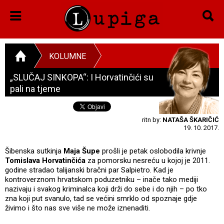
KOLUMNE
„SLUČAJ SINKOPA“: I Horvatinčići su
pali na tjeme
ritn by:
NATAŠA ŠKARIČIĆ
19. 10. 2017.
Šibenska sutkinja
Maja Šupe
prošli je petak oslobodila krivnje
Tomislava Horvatinčića
za pomorsku nesreću u kojoj je 2011.
godine stradao talijanski bračni par Salpietro. Kad je
kontroverznom hrvatskom poduzetniku – inače tako mediji
nazivaju i svakog kriminalca koji drži do sebe i do njih – po tko
zna koji put svanulo, tad se većini smrklo od spoznaje gdje
živimo i što nas sve više ne može iznenaditi.