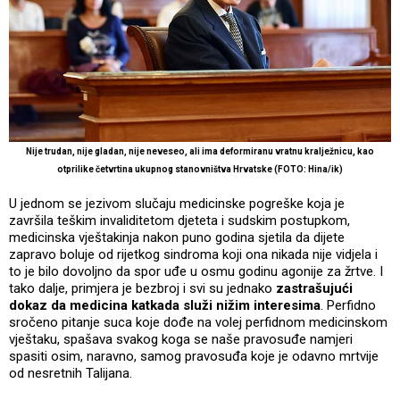
Nije trudan, nije gladan, nije neveseo, ali ima deformiranu vratnu kralježnicu, kao
otprilike četvrtina ukupnog stanovništva Hrvatske (FOTO: Hina/ik)
U jednom se jezivom slučaju medicinske pogreške koja je
završila teškim invaliditetom djeteta i sudskim postupkom,
medicinska vještakinja nakon puno godina sjetila da dijete
zapravo boluje od rijetkog sindroma koji ona nikada nije vidjela i
to je bilo dovoljno da spor uđe u osmu godinu agonije za žrtve. I
tako dalje, primjera je bezbroj i svi su jednako
zastrašujući
dokaz da medicina katkada služi nižim interesima
. Perfidno
sročeno pitanje suca koje dođe na volej perfidnom medicinskom
vještaku, spašava svakog koga se naše pravosuđe namjeri
spasiti osim, naravno, samog pravosuđa koje je odavno mrtvije
od nesretnih Talijana.