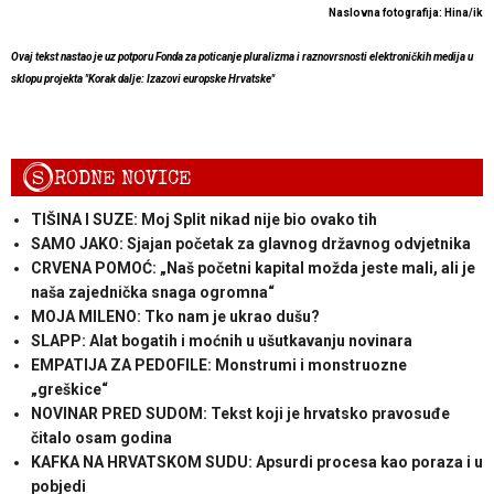
Naslovna fotografija: Hina/ik
Ovaj tekst nastao je uz potporu Fonda za poticanje pluralizma i raznovrsnosti elektroničkih medija u
sklopu projekta "Korak dalje: Izazovi europske Hrvatske"
S
RODNE NOVICE
TIŠINA I SUZE: Moj Split nikad nije bio ovako tih
SAMO JAKO: Sjajan početak za glavnog državnog odvjetnika
CRVENA POMOĆ: „Naš početni kapital možda jeste mali, ali je
naša zajednička snaga ogromna“
MOJA MILENO: Tko nam je ukrao dušu?
SLAPP: Alat bogatih i moćnih u ušutkavanju novinara
EMPATIJA ZA PEDOFILE: Monstrumi i monstruozne
„greškice“
NOVINAR PRED SUDOM: Tekst koji je hrvatsko pravosuđe
čitalo osam godina
KAFKA NA HRVATSKOM SUDU: Apsurdi procesa kao poraza i u
pobjedi