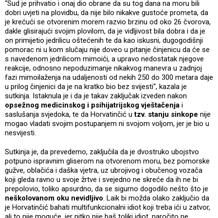
“Sud je prihvatio i onaj dio obrane da su tog dana na moru bili
dobri uvjeti na plovidbu, da nije bilo nikakve gustoće prometa, da
je krećući se otvorenim morem razvio brzinu od oko 26 čvorova,
dakle glisirajući svojim plovilom, da je vidljivost bila dobra i da je
on primijetio jedrilicu oštećenih te da kao iskusni, dugogodišnji
pomorac ni u kom slučaju nije doveo u pitanje činjenicu da će se
s navedenom jedrilicom mimoići, a upravo nedostatak njegove
reakcije, odnosno nepoduzimanje nikakvog manevra u zadnjoj
fazi mimoilaženja na udaljenosti od nekih 250 do 300 metara daje
u prilog činjenici da je na kratko bio bez svijesti“, kazala je
sutkinja. Istaknula je i da je takav zaključak izveden nakon
opsežnog medicinskog i psihijatrijskog vještačenja
i
saslušanja svjedoka, te da Horvatinčić u
tzv. stanju sinkope
nije
mogao vladati svojim postupanjem ni svojom voljom, jer je bio u
nesvijesti.
Sutkinja je, da prevedemo, zaključila da je dvostruko ubojstvo
potpuno ispravnim gliserom na otvorenom moru, bez pomorske
gužve, oblačića i daška vjetra, uz ubrojivog i obučenog vozača
koji gleda ravno u svoje žrtve i svejedno ne skreće da ih ne bi
prepolovio, toliko apsurdno, da se sigurno dogodilo nešto što je
neškolovanom oku nevidljivo
. Laik bi možda olako zaključio da
je Horvatinčić bahati multifunkcionalni idiot koji treba ići u zatvor,
ali to nije moguće, jer nitko nije baš toliki idiot, naročito ne