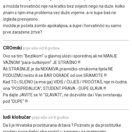
a možda hrovatinčić nije na kratko bez svijesti nego na duže. kolko
znam s njim ima problema već duže vrijeme..a ni šupe baš ne
izgleda presvjesno..
možda je počela zombi-apokalipsa, a šupe i horvatinčić su samo
prve zaražene žrtve?
CROmiki
prije više od 8 godina
Ovo sa tim "Bezlikom" u glavnoj ulozi i sporednoj ali ne MANJE
VAŽNOM "para-sutkinjom" JE STRAŠNO !!!
Ali STRAŠNIJE je da NEKAKVA pravničko-strukovna tijela NE
PODUZMU nešto ili se BAR OGRADE od ove SRAMOTE !!!
Kad TO i SLIČNO (a ima ga) VIDIŠ / ČUJEŠ / PROČITAŠ, nije ni čudna
ona "POSPRDALICA"; STUDENT PRAVA - DUPE GLAVA !!!
Pa dajte JAVITE se Vi "GLAVATI", ne dozvolite da i Vas svrstavaju
pod "DUPE" !!!
ludi klobučar
prije više od 8 godina
Da li je Hrvatska prostituirana država ? Poznato je da prostitutke
prodaju svoje tijelo( oba spola) u zamjenu za materijalni