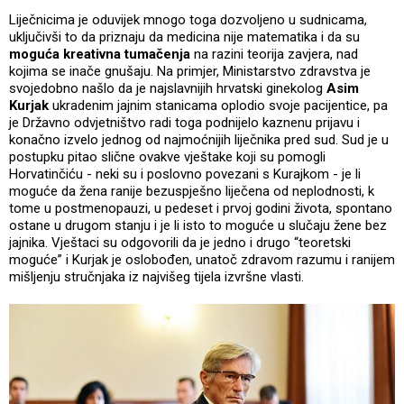
Liječnicima je oduvijek mnogo toga dozvoljeno u sudnicama,
uključivši to da priznaju da medicina nije matematika i da su
moguća kreativna tumačenja
na razini teorija zavjera, nad
kojima se inače gnušaju. Na primjer, Ministarstvo zdravstva je
svojedobno našlo da je najslavnijih hrvatski ginekolog
Asim
Kurjak
ukradenim jajnim stanicama oplodio svoje pacijentice, pa
je Državno odvjetništvo radi toga podnijelo kaznenu prijavu i
konačno izvelo jednog od najmoćnijih liječnika pred sud. Sud je u
postupku pitao slične ovakve vještake koji su pomogli
Horvatinčiću - neki su i poslovno povezani s Kurajkom - je li
moguće da žena ranije bezuspješno liječena od neplodnosti, k
tome u postmenopauzi, u pedeset i prvoj godini života, spontano
ostane u drugom stanju i je li isto to moguće u slučaju žene bez
jajnika. Vještaci su odgovorili da je jedno i drugo “teoretski
moguće” i Kurjak je oslobođen, unatoč zdravom razumu i ranijem
mišljenju stručnjaka iz najvišeg tijela izvršne vlasti.