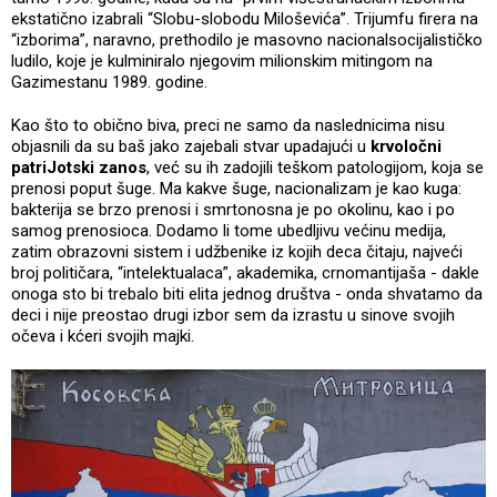
ekstatično izabrali “Slobu-slobodu Miloševića”. Trijumfu firera na
“izborima”, naravno, prethodilo je masovno nacionalsocijalističko
ludilo, koje je kulminiralo njegovim milionskim mitingom na
Gazimestanu 1989. godine.
Kao što to obično biva, preci ne samo da naslednicima nisu
objasnili da su baš jako zajebali stvar upadajući u
krvoločni
patriJotski zanos
, već su ih zadojili teškom patologijom, koja se
prenosi poput šuge. Ma kakve šuge, nacionalizam je kao kuga:
bakterija se brzo prenosi i smrtonosna je po okolinu, kao i po
samog prenosioca. Dodamo li tome ubedljivu većinu medija,
zatim obrazovni sistem i udžbenike iz kojih deca čitaju, najveći
broj političara, “intelektualaca”, akademika, crnomantijaša - dakle
onoga sto bi trebalo biti elita jednog društva - onda shvatamo da
deci i nije preostao drugi izbor sem da izrastu u sinove svojih
očeva i kćeri svojih majki.