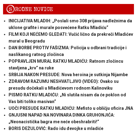
S
RODNE NOVICE
INICIJATIVA MLADIH: „Poslali smo 308 prijava nadležnima da
uklone grafite i murale posvećene Ratku Mladiću“
FILM KOJI NEĆEMO GLEDATI: Vučić lično da prekreči Mladićev
mural u Beogradu
DAN BORBE PROTIV FAŠIZMA: Policija u odbrani tradicije i
naslikanog ratnog zločinca
POPRAVLJEN MURAL RATKU MLADIĆU: Ratnom zločincu
stavljena „krv“ na ruke
SRBIJA NAKON PRESUDE: Nova heroina je sutkinja Nijambe
ZDRAVOM RAZUMU NESHVATLJIVO (VIDEO): Ovako su
presudu dočekali u Mladićevom rodnom Kalinoviku
PISMO RATKU MLADIĆU: „Ni slutila nisam da će poklon od
Vas biti toliko masivan“
UOČI PRESUDE RATKU MLADIĆU: Mefisto u obličju oficira JNA
GNJUSNI NAPAD NA NOVINARA DINKA GRUHONJIĆA:
„Neonacistička bagra me neće obeshrabriti!“
BORIS DEŽULOVIĆ: Rado idu đevojke u mladiće