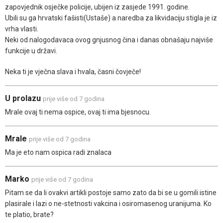
zapovjednik osječke policije, ubijen iz zasjede 1991. godine.
Ubili su ga hrvatski fašisti(Ustaše) a naredba za likvidaciju stigla je iz
vrha vlasti.
Neki od nalogodavaca ovog gnjusnog čina i danas obnašaju najviše
funkcije u državi.
Neka ti je vječna slava i hvala, časni čovječe!
U prolazu
prije više od 7 godina
Mrale ovaj ti nema ospice, ovaj ti ima bjesnocu.
Mrale
prije više od 7 godina
Ma je eto nam ospica radi znalaca
Marko
prije više od 7 godina
Pitam se da li ovakvi artikli postoje samo zato da bi se u gomili istine
plasirale i lazi o ne-stetnosti vakcina i osiromasenog uranijuma. Ko
te platio, brate?