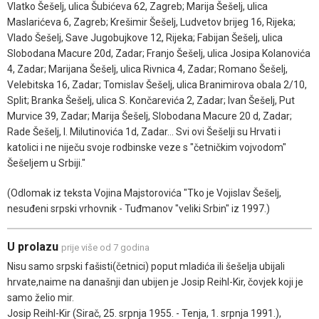
Vlatko Šešelj, ulica Šubićeva 62, Zagreb; Marija Šešelj, ulica
Maslarićeva 6, Zagreb; Krešimir Šešelj, Ludvetov brijeg 16, Rijeka;
Vlado Šešelj, Save Jugobujkove 12, Rijeka; Fabijan Šešelj, ulica
Slobodana Macure 20d, Zadar; Franjo Šešelj, ulica Josipa Kolanovića
4, Zadar; Marijana Šešelj, ulica Rivnica 4, Zadar; Romano Šešelj,
Velebitska 16, Zadar; Tomislav Šešelj, ulica Branimirova obala 2/10,
Split; Branka Šešelj, ulica S. Končarevića 2, Zadar; Ivan Šešelj, Put
Murvice 39, Zadar; Marija Šešelj, Slobodana Macure 20 d, Zadar;
Rade Šešelj, I. Milutinovića 1d, Zadar... Svi ovi Šešelji su Hrvati i
katolici i ne niječu svoje rodbinske veze s "četničkim vojvodom"
Šešeljem u Srbiji."
(Odlomak iz teksta Vojina Majstorovića "Tko je Vojislav Šešelj,
nesuđeni srpski vrhovnik - Tuđmanov "veliki Srbin" iz 1997.)
U prolazu
prije više od 7 godina
Nisu samo srpski fašisti(četnici) poput mladića ili šešelja ubijali
hrvate,naime na današnji dan ubijen je Josip Reihl-Kir, čovjek koji je
samo želio mir.
Josip Reihl-Kir (Sirač, 25. srpnja 1955. - Tenja, 1. srpnja 1991.),