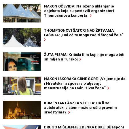
NAKON OČEVIDA: Naloženo uklanjanje
objekata koje su postavili organizatori
Thompsonova koncerta
THOMPSONOVI ŠATORI NAD ŽRTVAMA
FAŠISTA: „Oni očito mogu raditi štogod žele“
ŽUTA PISMA: Kritički film koji nije mogao biti
snimljen u Turskoj
NAKON ISKORAKA CRNE GORE: „Vrijeme je da
i Hrvatska razgovara o utjecaju
menstruacije na radni život žena“
KOMENTAR LÁSZLA VÉGELA: Da li se
autokratski sistem može srušiti pravnim
sredstvima?
DRUGO MIŠLJENJE ZDENKA DUKE: Dijaspora