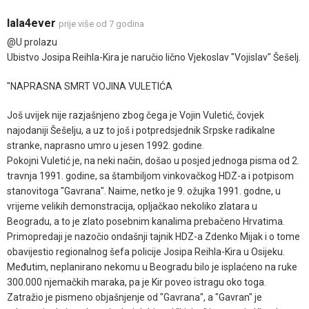
lala4ever
prije više od 7 godina
@U prolazu
Ubistvo Josipa Reihla-Kira je naručio lično Vjekoslav "Vojislav" Šešelj.
"NAPRASNA SMRT VOJINA VULETIĆA
Još uvijek nije razjašnjeno zbog čega je Vojin Vuletić, čovjek
najodaniji Šešelju, a uz to još i potpredsjednik Srpske radikalne
stranke, naprasno umro u jesen 1992. godine.
Pokojni Vuletić je, na neki način, došao u posjed jednoga pisma od 2.
travnja 1991. godine, sa štambiljom vinkovačkog HDZ-a i potpisom
stanovitoga "Gavrana". Naime, netko je 9. ožujka 1991. godne, u
vrijeme velikih demonstracija, opljačkao nekoliko zlatara u
Beogradu, a to je zlato posebnim kanalima prebačeno Hrvatima.
Primopredaji je nazočio ondašnji tajnik HDZ-a Zdenko Mijak i o tome
obavijestio regionalnog šefa policije Josipa Reihla-Kira u Osijeku.
Međutim, neplanirano nekomu u Beogradu bilo je isplaćeno na ruke
300.000 njemačkih maraka, pa je Kir poveo istragu oko toga.
Zatražio je pismeno objašnjenje od "Gavrana", a "Gavran" je