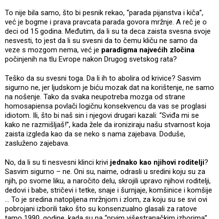
To nije bila samo, što bi pesnik rekao, “parada pijanstva i kiča”,
već je bogme i prava pravcata parada govora mržnje. A reč je o
deci od 15 godina. Međutim, da li su ta deca zaista svesna svoje
nesvesti, to jest da li su svesni da to čemu kliču ne samo da
veze s mozgom nema, već je
paradigma najvećih zločina
počinjenih na tlu Evrope nakon Drugog svetskog rata?
Teško da su svesni toga. Da li ih to abolira od krivice? Sasvim
sigurno ne, jer ljudskom je biću mozak dat na korištenje, ne samo
na nošenje. Tako da svaka neupotreba mozga od strane
homosapiensa povlači logičnu konsekvencu da vas se proglasi
idiotom. Ili, što bi naš sin i njegovi drugari kazali: “Sviđa mi se
kako ne razmišljaš!”, kada žele da ironiziraju našu stvarnost koja
zaista izgleda kao da se neko s nama zajebava. Doduše,
zasluženo zajebava.
No, da li su ti nesvesni klinci krivi
jednako kao njihovi roditelji
?
Sasvim sigurno – ne. Oni su, naime, odrasli u sredini koju su za
njih, po svome liku, a naročito delu, skrojili upravo njihovi roditelji,
dedovi i babe, stričevi i tetke, snaje i šurnjaje, komšinice i komšije
… To je sredina natopljena mržnjom i zlom, za koju su se svi ovi
pobrojani izborili tako što su konsenzualno glasali za ratove
tamo 1990. godine, kada su na “prvim višestranačkim izborima”