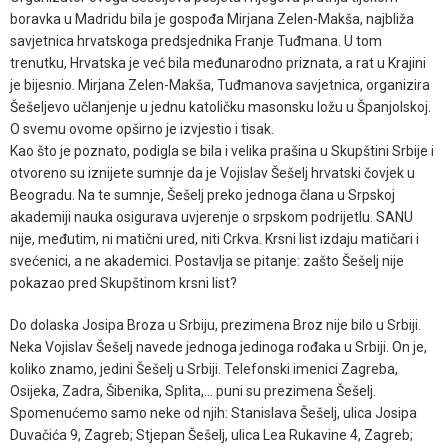
boravka u Madridu bila je gospođa Mirjana Zelen-Makša, najbliža
savjetnica hrvatskoga predsjednika Franje Tuđmana. U tom
trenutku, Hrvatska je već bila međunarodno priznata, a rat u Krajini
je bijesnio. Mirjana Zelen-Makša, Tuđmanova savjetnica, organizira
Šešeljevo učlanjenje u jednu katoličku masonsku ložu u Španjolskoj.
O svemu ovome opširno je izvjestio i tisak.
Kao što je poznato, podigla se bila i velika prašina u Skupštini Srbije i
otvoreno su iznijete sumnje da je Vojislav Šešelj hrvatski čovjek u
Beogradu. Na te sumnje, Šešelj preko jednoga člana u Srpskoj
akademiji nauka osigurava uvjerenje o srpskom podrijetlu. SANU
nije, međutim, ni matični ured, niti Crkva. Krsni list izdaju matičari i
svećenici, a ne akademici. Postavlja se pitanje: zašto Šešelj nije
pokazao pred Skupštinom krsni list?
Do dolaska Josipa Broza u Srbiju, prezimena Broz nije bilo u Srbiji.
Neka Vojislav Šešelj navede jednoga jedinoga rođaka u Srbiji. On je,
koliko znamo, jedini Šešelj u Srbiji. Telefonski imenici Zagreba,
Osijeka, Zadra, Šibenika, Splita,… puni su prezimena Šešelj.
Spomenućemo samo neke od njih: Stanislava Šešelj, ulica Josipa
Duvačića 9, Zagreb; Stjepan Šešelj, ulica Lea Rukavine 4, Zagreb;