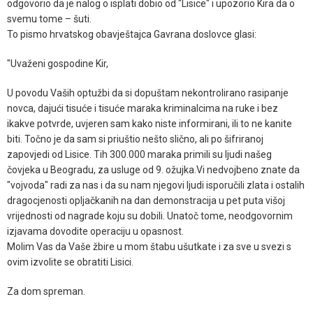
odgovorio da je nalog o isplati dobio od "Lisice" i upozorio Kira da o
svemu tome – šuti.
To pismo hrvatskog obavještajca Gavrana doslovce glasi:
"Uvaženi gospodine Kir,
U povodu Vaših optužbi da si dopuštam nekontrolirano rasipanje
novca, dajući tisuće i tisuće maraka kriminalcima na ruke i bez
ikakve potvrde, uvjeren sam kako niste informirani, ili to ne kanite
biti. Točno je da sam si priuštio nešto slično, ali po šifriranoj
zapovjedi od Lisice. Tih 300.000 maraka primili su ljudi našeg
čovjeka u Beogradu, za usluge od 9. ožujka.Vi nedvojbeno znate da
"vojvoda" radi za nas i da su nam njegovi ljudi isporučili zlata i ostalih
dragocjenosti opljačkanih na dan demonstracija u pet puta višoj
vrijednosti od nagrade koju su dobili. Unatoč tome, neodgovornim
izjavama dovodite operaciju u opasnost.
Molim Vas da Vaše žbire u mom štabu ušutkate i za sve u svezi s
ovim izvolite se obratiti Lisici.
Za dom spreman.