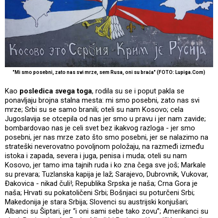
"Mi smo posebni, zato nas svi mrze, sem Rusa, oni su braća" (FOTO: Lupiga.Com)
Kao
posledica svega toga
, rodila su se i poput pakla se
ponavljaju brojna stalna mesta: mi smo posebni, zato nas svi
mrze; Srbi su se samo branili; oteli su nam Kosovo; cela
Jugoslavija se otcepila od nas jer smo u pravu i jer nam zavide;
bombardovao nas je celi svet bez ikakvog razloga - jer smo
posebni, jer nas mrze zato što smo posebni, jer se nalazimo na
strateški neverovatno povoljnom položaju, na razmeđi između
istoka i zapada, severa i juga, penisa i muda; oteli su nam
Kosovo, jer tamo ima tajnih ruda i ko zna čega sve još; Markale
su prevara; Tuzlanska kapija je laž; Sarajevo, Dubrovnik, Vukovar,
Đakovica - nikad čuli!; Republika Srpska je naša; Crna Gora je
naša; Hrvati su pokatoličeni Srbi; Bošnjaci su poturčeni Srbi;
Makedonija je stara Srbija; Slovenci su austrijski konjušari;
Albanci su Šiptari, jer “i oni sami sebe tako zovu”; Amerikanci su