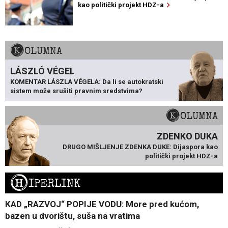
kao politički projekt HDZ-a
KOLUMNA
LÁSZLÓ VÉGEL
KOMENTAR LÁSZLA VÉGELA: Da li se autokratski
sistem može srušiti pravnim sredstvima?
KOLUMNA
ZDENKO DUKA
DRUGO MIŠLJENJE ZDENKA DUKE: Dijaspora kao
politički projekt HDZ-a
H
IPERLINK
KAD „RAZVOJ“ POPIJE VODU: More pred kućom,
bazen u dvorištu, suša na vratima