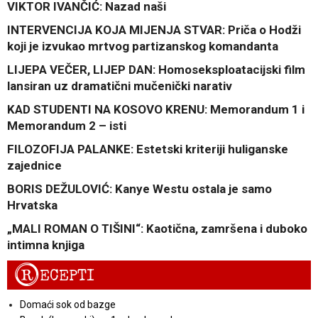
VIKTOR IVANČIĆ: Nazad naši
INTERVENCIJA KOJA MIJENJA STVAR: Priča o Hodži
koji je izvukao mrtvog partizanskog komandanta
LIJEPA VEČER, LIJEP DAN: Homoseksploatacijski film
lansiran uz dramatični mučenički narativ
KAD STUDENTI NA KOSOVO KRENU: Memorandum 1 i
Memorandum 2 – isti
FILOZOFIJA PALANKE: Estetski kriteriji huliganske
zajednice
BORIS DEŽULOVIĆ: Kanye Westu ostala je samo
Hrvatska
„MALI ROMAN O TIŠINI“: Kaotična, zamršena i duboko
intimna knjiga
R
ECEPTI
Domaći sok od bazge