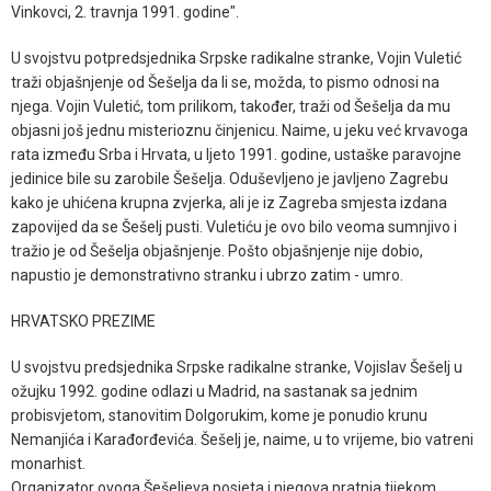
Vinkovci, 2. travnja 1991. godine".
U svojstvu potpredsjednika Srpske radikalne stranke, Vojin Vuletić
traži objašnjenje od Šešelja da li se, možda, to pismo odnosi na
njega. Vojin Vuletić, tom prilikom, također, traži od Šešelja da mu
objasni još jednu misterioznu činjenicu. Naime, u jeku već krvavoga
rata između Srba i Hrvata, u ljeto 1991. godine, ustaške paravojne
jedinice bile su zarobile Šešelja. Oduševljeno je javljeno Zagrebu
kako je uhićena krupna zvjerka, ali je iz Zagreba smjesta izdana
zapovijed da se Šešelj pusti. Vuletiću je ovo bilo veoma sumnjivo i
tražio je od Šešelja objašnjenje. Pošto objašnjenje nije dobio,
napustio je demonstrativno stranku i ubrzo zatim - umro.
HRVATSKO PREZIME
U svojstvu predsjednika Srpske radikalne stranke, Vojislav Šešelj u
ožujku 1992. godine odlazi u Madrid, na sastanak sa jednim
probisvjetom, stanovitim Dolgorukim, kome je ponudio krunu
Nemanjića i Karađorđevića. Šešelj je, naime, u to vrijeme, bio vatreni
monarhist.
Organizator ovoga Šešeljeva posjeta i njegova pratnja tijekom