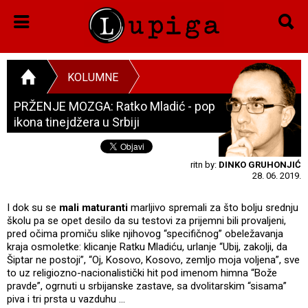
KOLUMNE
PRŽENJE MOZGA: Ratko Mladić - pop
ikona tinejdžera u Srbiji
ritn by:
DINKO GRUHONJIĆ
28. 06. 2019.
I dok su se
mali maturanti
marljivo spremali za što bolju srednju
školu pa se opet desilo da su testovi za prijemni bili provaljeni,
pred očima promiču slike njihovog “specifičnog” obeležavanja
kraja osmoletke: klicanje Ratku Mladiću, urlanje “Ubij, zakolji, da
Šiptar ne postoji”, “Oj, Kosovo, Kosovo, zemljo moja voljena”, sve
to uz religiozno-nacionalistički hit pod imenom himna “Bože
pravde”, ogrnuti u srbijanske zastave, sa dvolitarskim “sisama”
piva i tri prsta u vazduhu …