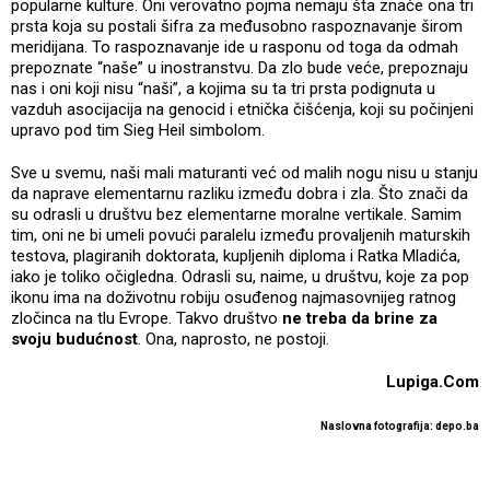
popularne kulture. Oni verovatno pojma nemaju šta znače ona tri
prsta koja su postali šifra za međusobno raspoznavanje širom
meridijana. To raspoznavanje ide u rasponu od toga da odmah
prepoznate “naše” u inostranstvu. Da zlo bude veće, prepoznaju
nas i oni koji nisu “naši”, a kojima su ta tri prsta podignuta u
vazduh asocijacija na genocid i etnička čišćenja, koji su počinjeni
upravo pod tim Sieg Heil simbolom.
Sve u svemu, naši mali maturanti već od malih nogu nisu u stanju
da naprave elementarnu razliku između dobra i zla. Što znači da
su odrasli u društvu bez elementarne moralne vertikale. Samim
tim, oni ne bi umeli povući paralelu između provaljenih maturskih
testova, plagiranih doktorata, kupljenih diploma i Ratka Mladića,
iako je toliko očigledna. Odrasli su, naime, u društvu, koje za pop
ikonu ima na doživotnu robiju osuđenog najmasovnijeg ratnog
zločinca na tlu Evrope. Takvo društvo
ne treba da brine za
svoju budućnost
. Ona, naprosto, ne postoji.
Lupiga.Com
Naslovna fotografija: depo.ba