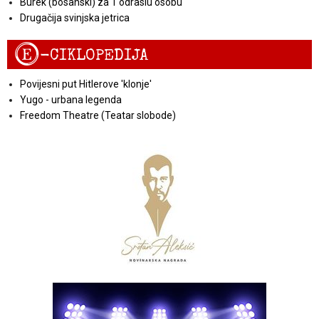
Burek (bosanski) za 1 odraslu osobu
Drugačija svinjska jetrica
E
-CIKLOPEDIJA
Povijesni put Hitlerove 'klonje'
Yugo - urbana legenda
Freedom Theatre (Teatar slobode)