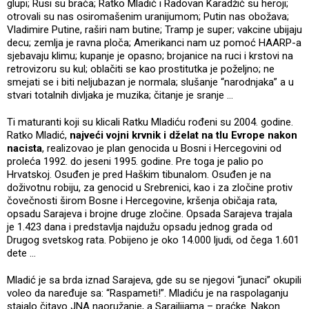
glupi; Rusi su braća; Ratko Mladić i Radovan Karadžić su heroji;
otrovali su nas osiromašenim uranijumom; Putin nas obožava;
Vladimire Putine, raširi nam butine; Tramp je super; vakcine ubijaju
decu; zemlja je ravna ploča; Amerikanci nam uz pomoć HAARP-a
sjebavaju klimu; kupanje je opasno; brojanice na ruci i krstovi na
retrovizoru su kul; oblačiti se kao prostitutka je poželjno; ne
smejati se i biti neljubazan je normala; slušanje “narodnjaka” a u
stvari totalnih divljaka je muzika; čitanje je sranje …
Ti maturanti koji su klicali Ratku Mladiću rođeni su 2004. godine.
Ratko Mladić,
najveći vojni krvnik i dželat na tlu Evrope nakon
nacista
, realizovao je plan genocida u Bosni i Hercegovini od
proleća 1992. do jeseni 1995. godine. Pre toga je palio po
Hrvatskoj. Osuđen je pred Haškim tibunalom. Osuđen je na
doživotnu robiju, za genocid u Srebrenici, kao i za zločine protiv
čovečnosti širom Bosne i Hercegovine, kršenja običaja rata,
opsadu Sarajeva i brojne druge zločine. Opsada Sarajeva trajala
je 1.423 dana i predstavlja najdužu opsadu jednog grada od
Drugog svetskog rata. Pobijeno je oko 14.000 ljudi, od čega 1.601
dete …
Mladić je sa brda iznad Sarajeva, gde su se njegovi “junaci” okupili
voleo da naređuje sa: “Raspameti!”. Mladiću je na raspolaganju
stajalo čitavo JNA naoružanje, a Sarajlijama – praćke. Nakon