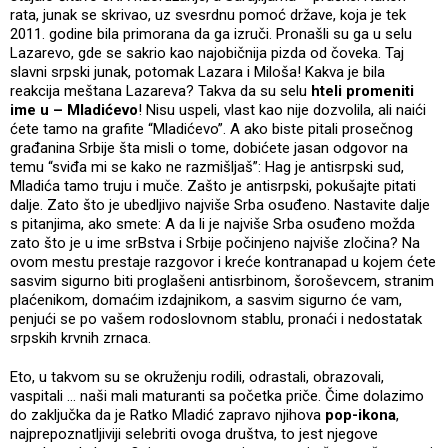
rata, junak se skrivao, uz svesrdnu pomoć države, koja je tek
2011. godine bila primorana da ga izruči. Pronašli su ga u selu
Lazarevo, gde se sakrio kao najobičnija pizda od čoveka. Taj
slavni srpski junak, potomak Lazara i Miloša! Kakva je bila
reakcija meštana Lazareva? Takva da su selu
hteli promeniti
ime u – Mladićevo
! Nisu uspeli, vlast kao nije dozvolila, ali naići
ćete tamo na grafite “Mladićevo”. A ako biste pitali prosečnog
građanina Srbije šta misli o tome, dobićete jasan odgovor na
temu “sviđa mi se kako ne razmišljaš”: Hag je antisrpski sud,
Mladića tamo truju i muče. Zašto je antisrpski, pokušajte pitati
dalje. Zato što je ubedljivo najviše Srba osuđeno. Nastavite dalje
s pitanjima, ako smete: A da li je najviše Srba osuđeno možda
zato što je u ime srBstva i Srbije počinjeno najviše zločina? Na
ovom mestu prestaje razgovor i kreće kontranapad u kojem ćete
sasvim sigurno biti proglašeni antisrbinom, šoroševcem, stranim
plaćenikom, domaćim izdajnikom, a sasvim sigurno će vam,
penjući se po vašem rodoslovnom stablu, pronaći i nedostatak
srpskih krvnih zrnaca.
Eto, u takvom su se okruženju rodili, odrastali, obrazovali,
vaspitali … naši mali maturanti sa početka priče. Čime dolazimo
do zaključka da je Ratko Mladić zapravo njihova
pop-ikona
,
najprepoznatljiviji selebriti ovoga društva, to jest njegove