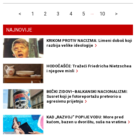
…
<
1
2
3
4
5
10
>
NAJNOVIJE
KRIKOM PROTIV NACIZMA: Limeni doboš koji
razbija velike ideologije
HODOČAŠĆE: Tražeći Friedricha Nietzschea
i njegove misli
BEČKI ZIDOVI–BALKANSKI NACIONALIZMI:
Susret koji je fotoreportažu pretvorio u
agresivnu prijetnju
KAD „RAZVOJ“ POPIJE VODU: More pred
kućom, bazen u dvorištu, suša na vratima