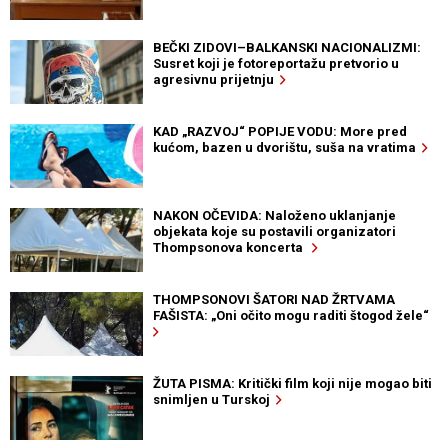
BEČKI ZIDOVI–BALKANSKI NACIONALIZMI:
Susret koji je fotoreportažu pretvorio u
agresivnu prijetnju
KAD „RAZVOJ“ POPIJE VODU: More pred
kućom, bazen u dvorištu, suša na vratima
NAKON OČEVIDA: Naloženo uklanjanje
objekata koje su postavili organizatori
Thompsonova koncerta
THOMPSONOVI ŠATORI NAD ŽRTVAMA
FAŠISTA: „Oni očito mogu raditi štogod žele“
ŽUTA PISMA: Kritički film koji nije mogao biti
snimljen u Turskoj