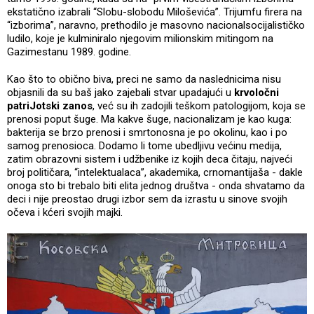
ekstatično izabrali “Slobu-slobodu Miloševića”. Trijumfu firera na
“izborima”, naravno, prethodilo je masovno nacionalsocijalističko
ludilo, koje je kulminiralo njegovim milionskim mitingom na
Gazimestanu 1989. godine.
Kao što to obično biva, preci ne samo da naslednicima nisu
objasnili da su baš jako zajebali stvar upadajući u
krvoločni
patriJotski zanos
, već su ih zadojili teškom patologijom, koja se
prenosi poput šuge. Ma kakve šuge, nacionalizam je kao kuga:
bakterija se brzo prenosi i smrtonosna je po okolinu, kao i po
samog prenosioca. Dodamo li tome ubedljivu većinu medija,
zatim obrazovni sistem i udžbenike iz kojih deca čitaju, najveći
broj političara, “intelektualaca”, akademika, crnomantijaša - dakle
onoga sto bi trebalo biti elita jednog društva - onda shvatamo da
deci i nije preostao drugi izbor sem da izrastu u sinove svojih
očeva i kćeri svojih majki.