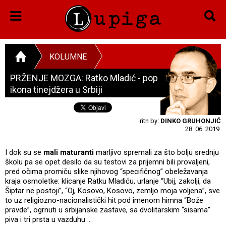
KOLUMNE
PRŽENJE MOZGA: Ratko Mladić - pop
ikona tinejdžera u Srbiji
ritn by:
DINKO GRUHONJIĆ
28. 06. 2019.
I dok su se
mali maturanti
marljivo spremali za što bolju srednju
školu pa se opet desilo da su testovi za prijemni bili provaljeni,
pred očima promiču slike njihovog “specifičnog” obeležavanja
kraja osmoletke: klicanje Ratku Mladiću, urlanje “Ubij, zakolji, da
Šiptar ne postoji”, “Oj, Kosovo, Kosovo, zemljo moja voljena”, sve
to uz religiozno-nacionalistički hit pod imenom himna “Bože
pravde”, ogrnuti u srbijanske zastave, sa dvolitarskim “sisama”
piva i tri prsta u vazduhu …