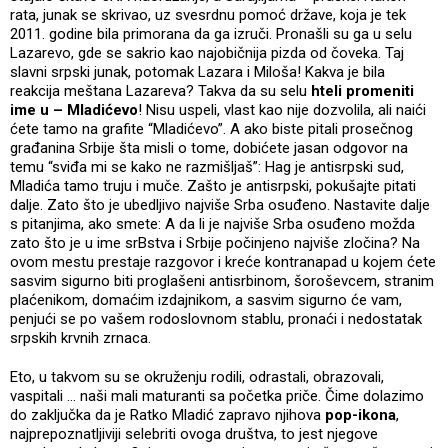
rata, junak se skrivao, uz svesrdnu pomoć države, koja je tek
2011. godine bila primorana da ga izruči. Pronašli su ga u selu
Lazarevo, gde se sakrio kao najobičnija pizda od čoveka. Taj
slavni srpski junak, potomak Lazara i Miloša! Kakva je bila
reakcija meštana Lazareva? Takva da su selu
hteli promeniti
ime u – Mladićevo
! Nisu uspeli, vlast kao nije dozvolila, ali naići
ćete tamo na grafite “Mladićevo”. A ako biste pitali prosečnog
građanina Srbije šta misli o tome, dobićete jasan odgovor na
temu “sviđa mi se kako ne razmišljaš”: Hag je antisrpski sud,
Mladića tamo truju i muče. Zašto je antisrpski, pokušajte pitati
dalje. Zato što je ubedljivo najviše Srba osuđeno. Nastavite dalje
s pitanjima, ako smete: A da li je najviše Srba osuđeno možda
zato što je u ime srBstva i Srbije počinjeno najviše zločina? Na
ovom mestu prestaje razgovor i kreće kontranapad u kojem ćete
sasvim sigurno biti proglašeni antisrbinom, šoroševcem, stranim
plaćenikom, domaćim izdajnikom, a sasvim sigurno će vam,
penjući se po vašem rodoslovnom stablu, pronaći i nedostatak
srpskih krvnih zrnaca.
Eto, u takvom su se okruženju rodili, odrastali, obrazovali,
vaspitali … naši mali maturanti sa početka priče. Čime dolazimo
do zaključka da je Ratko Mladić zapravo njihova
pop-ikona
,
najprepoznatljiviji selebriti ovoga društva, to jest njegove