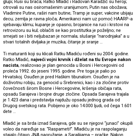
glupi; Rusi su braća; Ratko Mladić i Radovan Karadžić su heroji;
otrovali su nas osiromašenim uranijumom; Putin nas obožava;
Vladimire Putine, raširi nam butine; Tramp je super; vakcine ubijaju
decu; zemlja je ravna ploča; Amerikanci nam uz pomoć HAARP-a
sjebavaju klimu; kupanje je opasno; brojanice na ruci i krstovi na
retrovizoru su kul; oblačiti se kao prostitutka je poželjno; ne
smejati se i biti neljubazan je normala; slušanje “narodnjaka” a u
stvari totalnih divljaka je muzika; čitanje je sranje …
Ti maturanti koji su klicali Ratku Mladiću rođeni su 2004. godine.
Ratko Mladić,
najveći vojni krvnik i dželat na tlu Evrope nakon
nacista
, realizovao je plan genocida u Bosni i Hercegovini od
proleća 1992. do jeseni 1995. godine. Pre toga je palio po
Hrvatskoj. Osuđen je pred Haškim tibunalom. Osuđen je na
doživotnu robiju, za genocid u Srebrenici, kao i za zločine protiv
čovečnosti širom Bosne i Hercegovine, kršenja običaja rata,
opsadu Sarajeva i brojne druge zločine. Opsada Sarajeva trajala
je 1.423 dana i predstavlja najdužu opsadu jednog grada od
Drugog svetskog rata. Pobijeno je oko 14.000 ljudi, od čega 1.601
dete …
Mladić je sa brda iznad Sarajeva, gde su se njegovi “junaci” okupili
voleo da naređuje sa: “Raspameti!”. Mladiću je na raspolaganju
stajalo čitavo JNA naoružanje, a Sarajlijama – praćke. Nakon