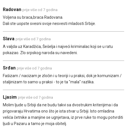
Radovan
prije više od 7 godina
Voljena su braca,braca Radovana.
Dali ste uopste svesni svoje nesvesti mladosti Srbije.
Slava
prije više od 7 godina
A valjda uz Karadžića, Šešelja i najveći kriminalac koji se u ratu
pokazao. Zlo srpskog naroda su navedeni.
Srđan
prije više od 7 godina
Fašizam / nacizam je zločin i u teoriji i u praksi, dok je komunizam /
staljinizam to samo u praksi - to je ta "mala" razlika.
Ljasim
prije više od 7 godina
Molim ljude u Srbiji da ne budu takvi sa dvostrukim kriterijima i da
prigovaraju Hrvatima ono što je ista stvar u Srbiji. Isto omladina
velića četnike a manjine se ugnjetava, iz prve ruke to mogu potvrditi
ljudi u Pazaru a tamo je moja obitelj.