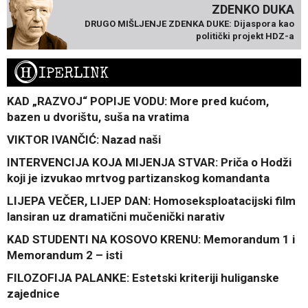
ZDENKO DUKA
DRUGO MIŠLJENJE ZDENKA DUKE: Dijaspora kao
politički projekt HDZ-a
H
IPERLINK
KAD „RAZVOJ“ POPIJE VODU: More pred kućom,
bazen u dvorištu, suša na vratima
VIKTOR IVANČIĆ: Nazad naši
INTERVENCIJA KOJA MIJENJA STVAR: Priča o Hodži
koji je izvukao mrtvog partizanskog komandanta
LIJEPA VEČER, LIJEP DAN: Homoseksploatacijski film
lansiran uz dramatični mučenički narativ
KAD STUDENTI NA KOSOVO KRENU: Memorandum 1 i
Memorandum 2 – isti
FILOZOFIJA PALANKE: Estetski kriteriji huliganske
zajednice