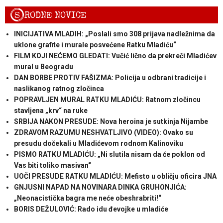
S
RODNE NOVICE
INICIJATIVA MLADIH: „Poslali smo 308 prijava nadležnima da
uklone grafite i murale posvećene Ratku Mladiću“
FILM KOJI NEĆEMO GLEDATI: Vučić lično da prekreči Mladićev
mural u Beogradu
DAN BORBE PROTIV FAŠIZMA: Policija u odbrani tradicije i
naslikanog ratnog zločinca
POPRAVLJEN MURAL RATKU MLADIĆU: Ratnom zločincu
stavljena „krv“ na ruke
SRBIJA NAKON PRESUDE: Nova heroina je sutkinja Nijambe
ZDRAVOM RAZUMU NESHVATLJIVO (VIDEO): Ovako su
presudu dočekali u Mladićevom rodnom Kalinoviku
PISMO RATKU MLADIĆU: „Ni slutila nisam da će poklon od
Vas biti toliko masivan“
UOČI PRESUDE RATKU MLADIĆU: Mefisto u obličju oficira JNA
GNJUSNI NAPAD NA NOVINARA DINKA GRUHONJIĆA:
„Neonacistička bagra me neće obeshrabriti!“
BORIS DEŽULOVIĆ: Rado idu đevojke u mladiće