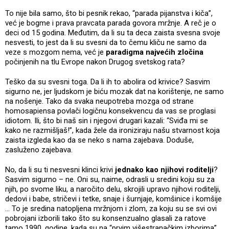
To nije bila samo, što bi pesnik rekao, “parada pijanstva i kiča”,
već je bogme i prava pravcata parada govora mržnje. A reč je o
deci od 15 godina. Međutim, da li su ta deca zaista svesna svoje
nesvesti, to jest da li su svesni da to čemu kliču ne samo da
veze s mozgom nema, već je
paradigma najvećih zločina
počinjenih na tlu Evrope nakon Drugog svetskog rata?
Teško da su svesni toga. Da li ih to abolira od krivice? Sasvim
sigurno ne, jer ljudskom je biću mozak dat na korištenje, ne samo
na nošenje. Tako da svaka neupotreba mozga od strane
homosapiensa povlači logičnu konsekvencu da vas se proglasi
idiotom. Ili, što bi naš sin i njegovi drugari kazali: “Sviđa mi se
kako ne razmišljaš!”, kada žele da ironiziraju našu stvarnost koja
zaista izgleda kao da se neko s nama zajebava. Doduše,
zasluženo zajebava.
No, da li su ti nesvesni klinci krivi
jednako kao njihovi roditelji
?
Sasvim sigurno – ne. Oni su, naime, odrasli u sredini koju su za
njih, po svome liku, a naročito delu, skrojili upravo njihovi roditelji,
dedovi i babe, stričevi i tetke, snaje i šurnjaje, komšinice i komšije
… To je sredina natopljena mržnjom i zlom, za koju su se svi ovi
pobrojani izborili tako što su konsenzualno glasali za ratove
tamo 1990. godine, kada su na “prvim višestranačkim izborima”