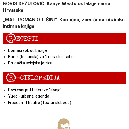
BORIS DEŽULOVIĆ: Kanye Westu ostala je samo
Hrvatska
„MALI ROMAN O TIŠINI“: Kaotična, zamršena i duboko
intimna knjiga
R
ECEPTI
Domaći sok od bazge
Burek (bosanski) za 1 odraslu osobu
Drugačija svinjska jetrica
E
-CIKLOPEDIJA
Povijesni put Hitlerove 'klonje'
Yugo - urbana legenda
Freedom Theatre (Teatar slobode)