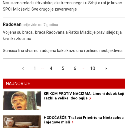
Nisu samo mladi u Hrvatskoj ekstremni nego i u Srbiji a rat je krivac
SPC i Milošević. Sve drugo je zavaravanje .
Radovan
prije više od 7 godina
Voljena su braca , braca Radovana a Ratko Mladic je pravi silejdzija,
krvnik i zlocinac.
Suncica ti si stvarno zadojena kako kazu ono i prilicno neobjektivna .
…
…
<
1
4
5
6
10
>
NAJNOVIJE
KRIKOM PROTIV NACIZMA: Limeni doboš koji
razbija velike ideologije
HODOČAŠĆE: Tražeći Friedricha Nietzschea
i njegove misli