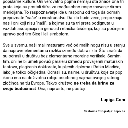
popularne kulture. Oni verovatno pojma nemaju šta znače ona tri
prsta koja su postali šifra za međusobno raspoznavanje širom
meridijana. To raspoznavanje ide u rasponu od toga da odmah
prepoznate “naše” u inostranstvu. Da zlo bude veće, prepoznaju
nas i oni koji nisu “naši”, a kojima su ta tri prsta podignuta u
vazduh asocijacija na genocid i etnička čišćenja, koji su počinjeni
upravo pod tim Sieg Heil simbolom.
Sve u svemu, naši mali maturanti već od malih nogu nisu u stanju
da naprave elementarnu razliku između dobra i zla. Što znači da
su odrasli u društvu bez elementarne moralne vertikale. Samim
tim, oni ne bi umeli povući paralelu između provaljenih maturskih
testova, plagiranih doktorata, kupljenih diploma i Ratka Mladića,
iako je toliko očigledna. Odrasli su, naime, u društvu, koje za pop
ikonu ima na doživotnu robiju osuđenog najmasovnijeg ratnog
zločinca na tlu Evrope. Takvo društvo
ne treba da brine za
svoju budućnost
. Ona, naprosto, ne postoji.
Lupiga.Com
Naslovna fotografija: depo.ba