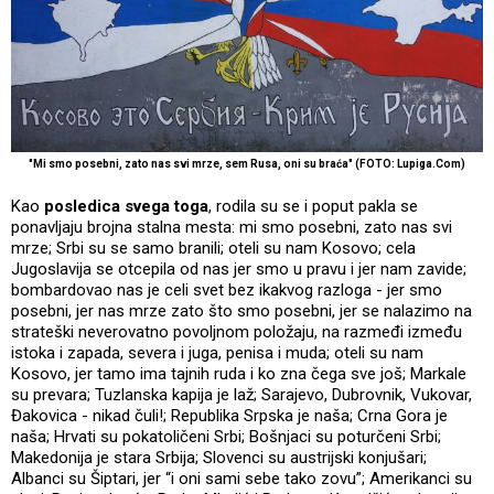
"Mi smo posebni, zato nas svi mrze, sem Rusa, oni su braća" (FOTO: Lupiga.Com)
Kao
posledica svega toga
, rodila su se i poput pakla se
ponavljaju brojna stalna mesta: mi smo posebni, zato nas svi
mrze; Srbi su se samo branili; oteli su nam Kosovo; cela
Jugoslavija se otcepila od nas jer smo u pravu i jer nam zavide;
bombardovao nas je celi svet bez ikakvog razloga - jer smo
posebni, jer nas mrze zato što smo posebni, jer se nalazimo na
strateški neverovatno povoljnom položaju, na razmeđi između
istoka i zapada, severa i juga, penisa i muda; oteli su nam
Kosovo, jer tamo ima tajnih ruda i ko zna čega sve još; Markale
su prevara; Tuzlanska kapija je laž; Sarajevo, Dubrovnik, Vukovar,
Đakovica - nikad čuli!; Republika Srpska je naša; Crna Gora je
naša; Hrvati su pokatoličeni Srbi; Bošnjaci su poturčeni Srbi;
Makedonija je stara Srbija; Slovenci su austrijski konjušari;
Albanci su Šiptari, jer “i oni sami sebe tako zovu”; Amerikanci su