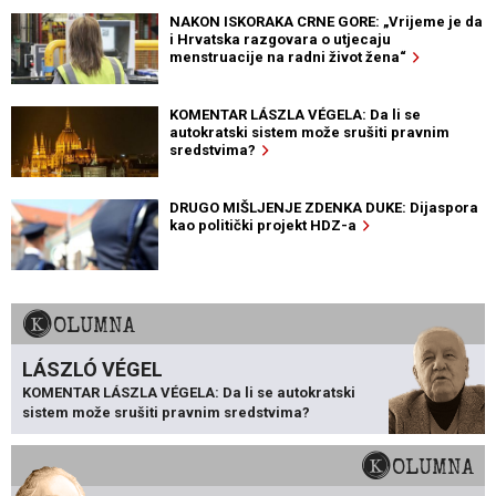
NAKON ISKORAKA CRNE GORE: „Vrijeme je da
i Hrvatska razgovara o utjecaju
menstruacije na radni život žena“
KOMENTAR LÁSZLA VÉGELA: Da li se
autokratski sistem može srušiti pravnim
sredstvima?
DRUGO MIŠLJENJE ZDENKA DUKE: Dijaspora
kao politički projekt HDZ-a
KOLUMNA
LÁSZLÓ VÉGEL
KOMENTAR LÁSZLA VÉGELA: Da li se autokratski
sistem može srušiti pravnim sredstvima?
KOLUMNA