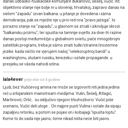
danas udbaško-huškačske komunjare đukanović, šešelj, vūčić. itd.
objektivno stanje nije bolje ni u slovëniji, hṙvatskoj, zapravo danas na
cielom "zapadu" izvan balkana. u pitanje je dovedena i sāma
demokracija, pak se mješte nje u prvi red riva "pravo jačega". to
porazno stanje na "zapadu", u glavnom se zṙcali i izkrivljuje skrozi
"balkansku prizmu", ter spušta na tamnije svjetlo za dvie-tri razine.
danas postoji međumrëžje u globalnom svietu, pače mnogobrojni
satelitski programi, trëba je sāmo znati tuđe/stranne/inozemne
jezike. kada nëčto ne vjerujem našoj "velekoruptnoj bandi" u
washingtonu, slušam russku, kinezsku i ostale propagande. u
presjeku se vāsda nahodi istina.
lala4ever
prije više od 4 godine
Ljudi, bez Vučićevog amina ne može se izgovoriti niti jedna jedina
reč u srbijanskim mainstream medijima. Vulin, Šešelj, Atlagić,
Martinović, Orlić... su isključivo njegovi trbuhozborci. Vučić piše
scenario, Vučić deli uloge... On najpre pusti Vulina i ostale da sipaju
zapaljivu retoriku, a potom se pojavi on i kobajagi "spušta loptu".
Kome to do sada nije jasno, tome nikad ništa neće biti jasno.