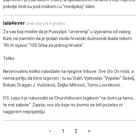
pokolje činili su pod mūkom i u "medijskoj" tišini.
lala4ever
prije više od 4 godine
Za vas koji mislite da je Pussylips "umereniji" u izjavama od vašeg
Kize, ne pamtim da je ijedan visoki hrvatski dužnosnik ikada tokom
'90-ih izjavio "100 Srba za jednog Hrvata".
Toliko.
Neverovatno koliko nasedate na njegove trikove. Sve što On misli, a
nema petlju da lično izgovori - tu su Vulin, Vjekoslav "Vojislav" Šešelj,
Bokan, Dragan J. Vučićević, Željko Mitrović, Tomo Lovreković...
P.S. Lepo li je rukovoditi se Churchillovom logikom "ne živim ja tamo,
te me zabole". Zaista, ovo zlo koje mi živimo ne bih poželeo ni
najgorem neprijatelju.
<
1
2
>