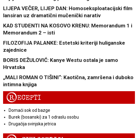
LIJEPA VEČER, LIJEP DAN: Homoseksploatacijski film
lansiran uz dramatični mučenički narativ
KAD STUDENTI NA KOSOVO KRENU: Memorandum 1 i
Memorandum 2 – isti
FILOZOFIJA PALANKE: Estetski kriteriji huliganske
zajednice
BORIS DEŽULOVIĆ: Kanye Westu ostala je samo
Hrvatska
„MALI ROMAN O TIŠINI“: Kaotična, zamršena i duboko
intimna knjiga
R
ECEPTI
Domaći sok od bazge
Burek (bosanski) za 1 odraslu osobu
Drugačija svinjska jetrica