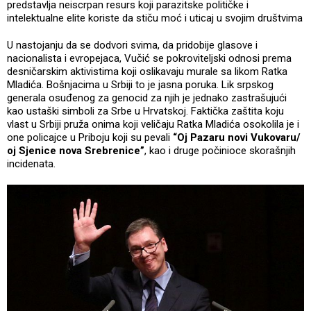
predstavlja neiscrpan resurs koji parazitske političke i
intelektualne elite koriste da stiču moć i uticaj u svojim društvima
U nastojanju da se dodvori svima, da pridobije glasove i
nacionalista i evropejaca, Vučić se pokroviteljski odnosi prema
desničarskim aktivistima koji oslikavaju murale sa likom Ratka
Mladića. Bošnjacima u Srbiji to je jasna poruka. Lik srpskog
generala osuđenog za genocid za njih je jednako zastrašujući
kao ustaški simboli za Srbe u Hrvatskoj. Faktička zaštita koju
vlast u Srbiji pruža onima koji veličaju Ratka Mladića osokolila je i
one policajce u Priboju koji su pevali
“Oj Pazaru novi Vukovaru/
oj Sjenice nova Srebrenice”
, kao i druge počinioce skorašnjih
incidenata.