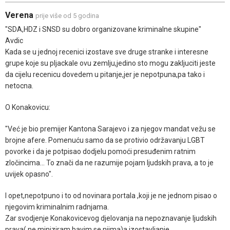
Verena
prije više od 5 godina
"SDA,HDZ i SNSD su dobro organizovane kriminalne skupine"
Avdic
Kada se u jednoj recenici izostave sve druge stranke i interesne
grupe koje su pljackale ovu zemlju,jedino sto mogu zakljuciti jeste
da cijelu recenicu dovedem u pitanje,jer je nepotpuna,pa tako i
netocna.
O Konakovicu:
"Već je bio premijer Kantona Sarajevo i za njegov mandat vežu se
brojne afere. Pomenuću samo da se protivio održavanju LGBT
povorke i da je potpisao dodjelu pomoći presuđenim ratnim
zločincima… To znači da ne razumije pojam ljudskih prava, a to je
uvijek opasno".
I opet,nepotpuno i to od novinara portala ,koji je ne jednom pisao o
njegovim kriminalnim radnjama.
Zar svodjenje Konakovicevog djelovanja na nepoznavanje ljudskih
prava( ne miniziram,bavim se njima)a izostavljanje