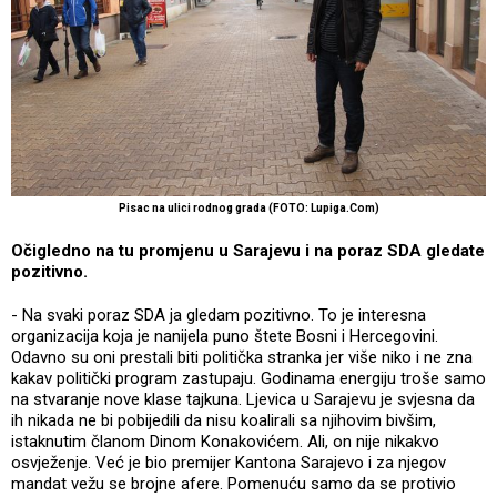
Pisac na ulici rodnog grada (FOTO: Lupiga.Com)
Očigledno na tu promjenu u Sarajevu i na poraz SDA gledate
pozitivno.
- Na svaki poraz SDA ja gledam pozitivno. To je interesna
organizacija koja je nanijela puno štete Bosni i Hercegovini.
Odavno su oni prestali biti politička stranka jer više niko i ne zna
kakav politički program zastupaju. Godinama energiju troše samo
na stvaranje nove klase tajkuna. Ljevica u Sarajevu je svjesna da
ih nikada ne bi pobijedili da nisu koalirali sa njihovim bivšim,
istaknutim članom Dinom Konakovićem. Ali, on nije nikakvo
osvježenje. Već je bio premijer Kantona Sarajevo i za njegov
mandat vežu se brojne afere. Pomenuću samo da se protivio