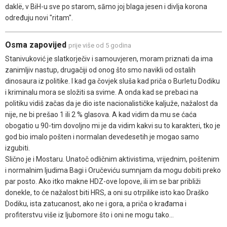
daklë, v BiH-u sve po starom, sāmo joj blaga jesen i divlja korona
određuju novi "ritam".
Osma zapovijed
prije više od 5 godina
Stanivuković je slatkorječiv i samouvjeren, moram priznati da ima
zanimljiv nastup, drugačiji od onog što smo navikli od ostalih
dinosaura iz politike. I kad ga čovjek sluša kad priča o Burletu Dodiku
i kriminalu mora se složiti sa svime. A onda kad se prebaci na
politiku vidiš začas da je dio iste nacionalističke kaljuže, nažalost da
nije, ne bi prešao 1 ili 2 % glasova. A kad vidim da mu se ćaća
obogatio u 90-tim dovoljno mi je da vidim kakvi su to karakteri, tko je
god bio imalo pošten i normalan devedesetih je mogao samo
izgubiti.
Slično je i Mostaru. Unatoč odličnim aktivistima, vrijednim, poštenim
i normalnim ljudima Bagi i Oručeviću sumnjam da mogu dobiti preko
par posto. Ako itko makne HDZ-ove lopove, ili im se bar približi
donekle, to će nažalost biti HRS, a oni su otrpilike isto kao Draško
Dodiku, ista zatucanost, ako ne i gora, a priča o krađama i
profiterstvu više iz ljubomore što i oni ne mogu tako...