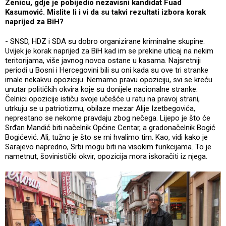
Zenicu, gdje je pobijedio nezavisni kandidat Fuad
Kasumović. Mislite li i vi da su takvi rezultati izbora korak
naprijed za BiH?
- SNSD, HDZ i SDA su dobro organizirane kriminalne skupine.
Uvijek je korak naprijed za BiH kad im se prekine uticaj na nekim
teritorijama, više javnog novca ostane u kasama. Najsretniji
periodi u Bosni i Hercegovini bili su oni kada su ove tri stranke
imale nekakvu opoziciju. Nemamo pravu opoziciju, svi se kreću
unutar političkih okvira koje su donijele nacionalne stranke.
Čelnici opozicije ističu svoje učešće u ratu na pravoj strani,
utrkuju se u patriotizmu, obilaze mezar Alije Izetbegovića,
neprestano se nekome pravdaju zbog nečega. Lijepo je što će
Srđan Mandić biti načelnik Općine Centar, a gradonačelnik Bogić
Bogićević. Ali, tužno je što se mi hvalimo tim. Kao, vidi kako je
Sarajevo napredno, Srbi mogu biti na visokim funkcijama. To je
nametnut, šovinistički okvir, opozicija mora iskoračiti iz njega.