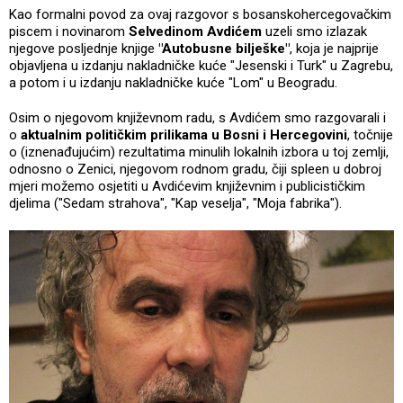
Kao formalni povod za ovaj razgovor s bosanskohercegovačkim
piscem i novinarom
Selvedinom Avdićem
uzeli smo izlazak
njegove posljednje knjige
"Autobusne bilješke"
, koja je najprije
objavljena u izdanju nakladničke kuće "Jesenski i Turk" u Zagrebu,
a potom i u izdanju nakladničke kuće "Lom" u Beogradu.
Osim o njegovom književnom radu, s Avdićem smo razgovarali i
o
aktualnim političkim prilikama u Bosni i Hercegovini
, točnije
o (iznenađujućim) rezultatima minulih lokalnih izbora u toj zemlji,
odnosno o Zenici, njegovom rodnom gradu, čiji spleen u dobroj
mjeri možemo osjetiti u Avdićevim književnim i publicističkim
djelima ("Sedam strahova", "Kap veselja", "Moja fabrika").