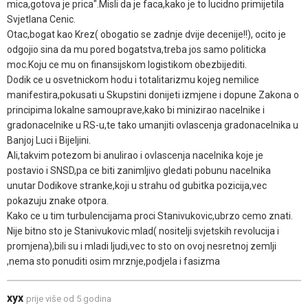
mica,gotova je prica".Misli da je faca,kako je to lucidno primijetila
Svjetlana Cenic.
Otac,bogat kao Krez( obogatio se zadnje dvije decenije!!), ocito je
odgojio sina da mu pored bogatstva,treba jos samo politicka
moc.Koju ce mu on finansijskom logistikom obezbijediti.
Dodik ce u osvetnickom hodu i totalitarizmu kojeg nemilice
manifestira,pokusati u Skupstini donijeti izmjene i dopune Zakona o
principima lokalne samouprave,kako bi minizirao nacelnike i
gradonacelnike u RS-u,te tako umanjiti ovlascenja gradonacelnika u
Banjoj Luci i Bijeljini.
Ali,takvim potezom bi anulirao i ovlascenja nacelnika koje je
postavio i SNSD,pa ce biti zanimljivo gledati pobunu nacelnika
unutar Dodikove stranke,koji u strahu od gubitka pozicija,vec
pokazuju znake otpora.
Kako ce u tim turbulencijama proci Stanivukovic,ubrzo cemo znati.
Nije bitno sto je Stanivukovic mlad( nositelji svjetskih revolucija i
promjena),bili su i mladi ljudi,vec to sto on ovoj nesretnoj zemlji
,nema sto ponuditi osim mrznje,podjela i fasizma
xyx
prije više od 5 godina