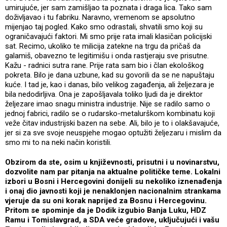
umirujuće, jer sam zamišljao ta poznata i draga lica. Tako sam
doživljavao i tu fabriku. Naravno, vremenom se apsolutno
mijenjao taj pogled. Kako smo odrastali, shvatili smo koji su
ograničavajući faktori. Mi smo prije rata imali klasičan policijski
sat. Recimo, ukoliko te milicija zatekne na trgu da pričaš da
galamiš, obavezno te legitimišu i onda rastjeraju sve prisutne.
Kažu - radnici sutra rane. Prije rata sam bio i član ekološkog
pokreta. Bilo je dana uzbune, kad su govorili da se ne napuštaju
kuće. I tad je, kao i danas, bilo velikog zagađenja, ali željezara je
bila nedodirljiva. Ona je zapošljavala toliko ljudi da je direktor
željezare imao snagu ministra industrije. Nije se radilo samo o
jednoj fabrici, radilo se o rudarsko-metalurškom kombinatu koji
veže čitav industrijski bazen na sebe. Ali, bilo je to i olakšavajuće,
jer si za sve svoje neuspjehe mogao optužiti željezaru i mislim da
smo mi to na neki način koristili.
Obzirom da ste, osim u književnosti, prisutni i u novinarstvu,
dozvolite nam par pitanja na aktualne političke teme. Lokalni
izbori u Bosni i Hercegovini donijeli su nekoliko iznenađenja
i onaj dio javnosti koji je nenaklonjen nacionalnim strankama
vjeruje da su oni korak naprijed za Bosnu i Hercegovinu.
Pritom se spominje da je Dodik izgubio Banja Luku, HDZ
Ramu i Tomislavgrad, a SDA veće gradove, uključujući i vašu