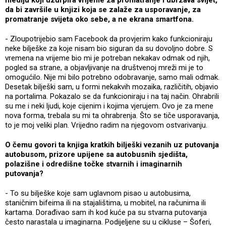
mediju koji uzurpira vrijeme za promatranje i ubrzava svijet,
da bi završile u knjizi koja se zalaže za usporavanje, za
promatranje svijeta oko sebe, a ne ekrana smartfona.
- Zloupotrijebio sam Facebook da provjerim kako funkcioniraju
neke bilješke za koje nisam bio siguran da su dovoljno dobre. S
vremena na vrijeme bio mi je potreban nekakav odmak od njih,
pogled sa strane, a objavljivanje na društvenoj mreži mi je to
omogućilo. Nije mi bilo potrebno odobravanje, samo mali odmak.
Desetak bilješki sam, u formi nekakvih mozaika, različitih, objavio
na portalima. Pokazalo se da funkcioniraju i na taj način. Ohrabrili
su me i neki ljudi, koje cijenim i kojima vjerujem. Ovo je za mene
nova forma, trebala su mi ta ohrabrenja. Što se tiče usporavanja,
to je moj veliki plan. Vrijedno radim na njegovom ostvarivanju.
O čemu govori ta knjiga kratkih bilješki vezanih uz putovanja
autobusom, prizore upijene sa autobusnih sjedišta,
polazišne i odredišne točke stvarnih i imaginarnih
putovanja?
- To su bilješke koje sam uglavnom pisao u autobusima,
staničnim bifeima ili na stajalištima, u mobitel, na računima ili
kartama. Dorađivao sam ih kod kuće pa su stvarna putovanja
često narastala u imaginarna. Podijeljene su u cikluse – Šoferi,