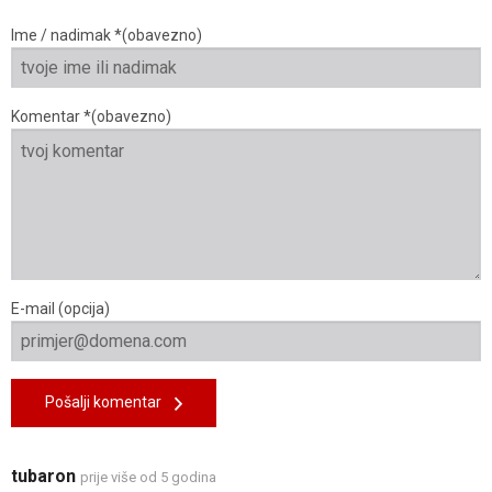
Ime / nadimak *(obavezno)
Komentar *(obavezno)
E-mail (opcija)
Pošalji komentar
tubaron
prije više od 5 godina