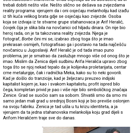
trebali dobiti nešto više. Nešto slično se dešava sa zvijezdama
reality programa: vjerujem da i oni osjećaju melanholiju kad izađu
iz tih kuća velikog brata gdje se osjećaju kao zvijezde. Osoba
koja se izdvaja iz te stvarne grupe stahanovaca je Arif Heralić,
čovjek čija je slika bila na novčanici od hiljadu dinara. On nije bio
heroj rada, on je ta takozvana reality zvijezda. Njega je
fotograf,
Borbe
čini mi se, izabrao zbog toga što je imao
prekrasan osmijeh, fotografisao ga i postavio na tada najčešću
novčanicu u Jugoslaviji. Arif Heralić je od tada imao puno
problema, jer je smatrao da zaslužuje mnogo više od onog što je
imao. Mislim da Zenica dijeli sudbinu Arifa Heralića upravo zbog
toga što se njoj nekad tepalo da je kolijevka proletarijata, centar
crne metalurgije, čak i radnička Meka, kako su to neki govorili.
Kad je došlo do tranzicije, kad je željezaru preuzeo indijski
kapitalist kojem je, kao i svakom kapitalistu, profit ispred bilo
čega, kompletan privid je pao i više nije bilo simboličkog značaja
Zenice. Grad se suočio sam sa sobom. Shvatili smo da smo mi
samo jedan mali grad u srednjoj Bosni koji je bio previše oslonjen
na svoju fabriku. Zenica je tad ušla u tu krizu identiteta, a ja
vjerujem da ta jedna stahanovska melankolija koju grad dijeli s
Arifom Heralićem traje sve do danas.