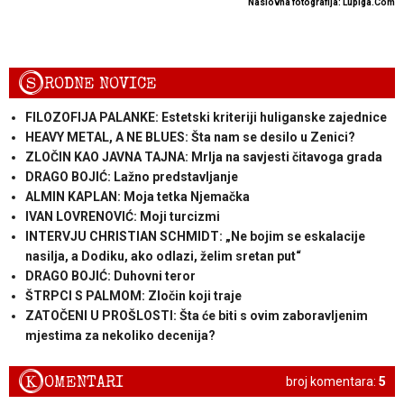
Naslovna fotografija: Lupiga.Com
S
RODNE NOVICE
FILOZOFIJA PALANKE: Estetski kriteriji huliganske zajednice
HEAVY METAL, A NE BLUES: Šta nam se desilo u Zenici?
ZLOČIN KAO JAVNA TAJNA: Mrlja na savjesti čitavoga grada
DRAGO BOJIĆ: ​Lažno predstavljanje
ALMIN KAPLAN: Moja tetka Njemačka
IVAN LOVRENOVIĆ: Moji turcizmi
INTERVJU CHRISTIAN SCHMIDT: „Ne bojim se eskalacije
nasilja, a Dodiku, ako odlazi, želim sretan put“
DRAGO BOJIĆ: Duhovni teror
ŠTRPCI S PALMOM: Zločin koji traje
ZATOČENI U PROŠLOSTI: Šta će biti s ovim zaboravljenim
mjestima za nekoliko decenija?
K
OMENTARI
broj komentara:
5