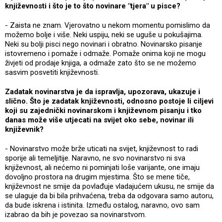
književnosti i što je to što novinare "tjera" u pisce?
- Zaista ne znam. Vjerovatno u nekom momentu pomislimo da
možemo bolje i više. Neki uspiju, neki se uguše u pokušajima.
Neki su bolji pisci nego novinari i obratno. Novinarsko pisanje
istovremeno i pomaže i odmaže. Pomaže onima koji ne mogu
živjeti od prodaje knjiga, a odmaže zato što se ne možemo
sasvim posvetiti književnosti.
Zadatak novinarstva je da ispravlja, upozorava, ukazuje i
slično. Što je zadatak književnosti, odnosno postoje li ciljevi
koji su zajednički novinarskom i književnom pisanju i tko
danas može više utjecati na svijet oko sebe, novinar ili
književnik?
- Novinarstvo može brže uticati na svijet, književnost to radi
sporije ali temeljitije. Naravno, ne svo novinarstvo ni sva
književnost, ali nećemo ni pominjati loše varijante, one imaju
dovoljno prostora na drugim mjestima. Što se mene tiče,
književnost ne smije da povlađuje vladajućem ukusu, ne smije da
se ulaguje da bi bila prihvaćena, treba da odgovara samo autoru,
da bude iskrena i istinita. Između ostalog, naravno, ovo sam
izabrao da bih je povezao sa novinarstvom.