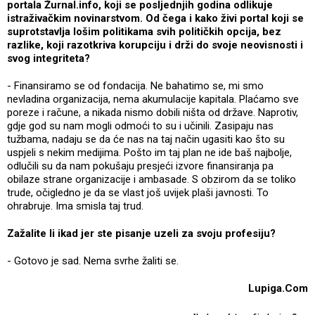
portala Žurnal.info, koji se posljednjih godina odlikuje
istraživačkim novinarstvom. Od čega i kako živi portal koji se
suprotstavlja lošim politikama svih političkih opcija, bez
razlike, koji razotkriva korupciju i drži do svoje neovisnosti i
svog integriteta?
- Finansiramo se od fondacija. Ne bahatimo se, mi smo
nevladina organizacija, nema akumulacije kapitala. Plaćamo sve
poreze i račune, a nikada nismo dobili ništa od države. Naprotiv,
gdje god su nam mogli odmoći to su i učinili. Zasipaju nas
tužbama, nadaju se da će nas na taj način ugasiti kao što su
uspjeli s nekim medijima. Pošto im taj plan ne ide baš najbolje,
odlučili su da nam pokušaju presjeći izvore finansiranja pa
obilaze strane organizacije i ambasade. S obzirom da se toliko
trude, očigledno je da se vlast još uvijek plaši javnosti. To
ohrabruje. Ima smisla taj trud.
Zažalite li ikad jer ste pisanje uzeli za svoju profesiju?
- Gotovo je sad. Nema svrhe žaliti se.
Lupiga.Com