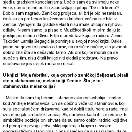
sjedi u gradskim kancelarijama. Uočio sam da svi imaju neke
veze, samo mene portiri zaustavljaju i pitaju: “Đe si ti kreno”?
Dobio sam nagradu Zeničkog proljeća, ali žiri je bio nezavisan,
činili su ga profesori književnosti i kritičari, većina nije bila iz
Zenice. Vjerujem da gradske vlasti nisu imale uticaj na njihovu
odluku. Nisam samo ja pisao o Muzičkoj školi, mislim da ju je
poslije pomenuo i Oliver Frljić u predstavi koju je radio u Zenici.
Također, Lamija Begagić je pominje u svojoj novoj knjizi. Dakle,
jasno se govorilo i pisalo o tome, na različite načine, dio javnosti
dobro zna šta se dešavalo tamo. Ali, oni koji bi morali da se
suoče s tim, nisu čitali knjige niti gledali predstavu. Na pravo
suočavanje još uvijek moramo čekati.
U knjizi "Moja fabrika", koja govori o zeničkoj željezari, pisali
ste o stahanovskoj melankoliji Zenice. Što je to -
stahanovska melankolija?
- Mislim da sam taj termin - stahanovska melanholija - našao
kod Andreje Matoševića. On se obično veže uz stahanovce, koji
su u socijalističkim državama, kad bi dobili titulu heroja rada, imali
izuzetno jak simbolički značaj. Ali, naravno, kada ih izmjeste iz te
simboličke pozicije oni shvate da su samo obični radnici koji žive
od prvog do prvog i jedva sklapaju kraj s krajem u svojim
socrealističkim stanovima. Onda osjećaju da su uskraćeni, da bi