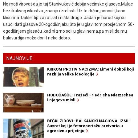
Ne moš virovat da je taj Stanivuković dobija većinske glasove.Mulac
bez ikakvog iskustva ,znanja i zrelosti..Uz to drćan,ponosit,kano
klisurina..Dakle ,tip za rat,rat i ništa drugo..Jadan je narod koji su
usudi dati glasove 20-ogodišnjaku.Što je u glavi tom prosječnom 50-
ogodišnjem glasaču ,kad ni zrno soli u glavi nema,pa misli da mu
balavurdija može donit neko dobro.
NAJNOVIJE
KRIKOM PROTIV NACIZMA: Limeni doboš koji
razbija velike ideologije
HODOČAŠĆE: Tražeći Friedricha Nietzschea
i njegove misli
BEČKI ZIDOVI–BALKANSKI NACIONALIZMI:
Susret koji je fotoreportažu pretvorio u
agresivnu prijetnju