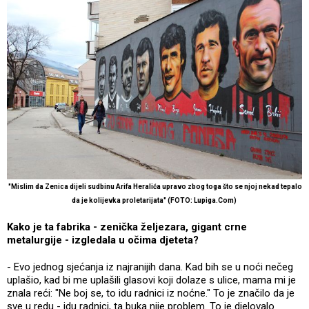
"Mislim da Zenica dijeli sudbinu Arifa Heralića upravo zbog toga što se njoj nekad tepalo
da je kolijevka proletarijata"
(FOTO: Lupiga.Com)
Kako je ta fabrika - zenička željezara, gigant crne
metalurgije - izgledala u očima djeteta?
- Evo jednog sjećanja iz najranijih dana. Kad bih se u noći nečeg
uplašio, kad bi me uplašili glasovi koji dolaze s ulice, mama mi je
znala reći: "Ne boj se, to idu radnici iz noćne." To je značilo da je
sve u redu - idu radnici, ta buka nije problem. To je djelovalo