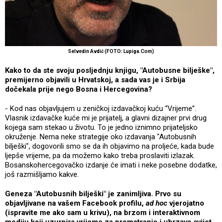
Selvedin Avdić (FOTO: Lupiga.Com)
Kako to da ste svoju posljednju knjigu, "Autobusne bilješke",
premijerno objavili u Hrvatskoj, a sada vas je i Srbija
dočekala prije nego Bosna i Hercegovina?
- Kod nas objavljujem u zeničkoj izdavačkoj kuću “Vrijeme”.
Vlasnik izdavačke kuće mi je prijatelj, a glavni dizajner prvi drug
kojega sam stekao u životu. To je jedno iznimno prijateljsko
okruženje. Nema neke strategije oko izdavanja "Autobusnih
bilješki", dogovorili smo se da ih objavimo na proljeće, kada bude
ljepše vrijeme, pa da možemo kako treba proslaviti izlazak.
Bosanskohercegovačko izdanje će imati i neke posebne dodatke,
još razmišljamo kakve.
Geneza "Autobusnih bilješki" je zanimljiva. Prvo su
objavljivane na vašem Facebook profilu,
ad hoc
vjerojatno
(ispravite me ako sam u krivu), na brzom i interaktivnom