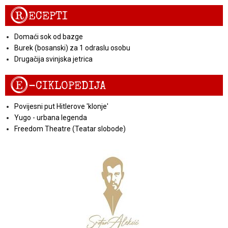
R
ECEPTI
Domaći sok od bazge
Burek (bosanski) za 1 odraslu osobu
Drugačija svinjska jetrica
E
-CIKLOPEDIJA
Povijesni put Hitlerove 'klonje'
Yugo - urbana legenda
Freedom Theatre (Teatar slobode)