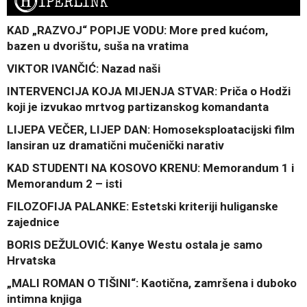
H
IPERLINK
KAD „RAZVOJ“ POPIJE VODU: More pred kućom,
bazen u dvorištu, suša na vratima
VIKTOR IVANČIĆ: Nazad naši
INTERVENCIJA KOJA MIJENJA STVAR: Priča o Hodži
koji je izvukao mrtvog partizanskog komandanta
LIJEPA VEČER, LIJEP DAN: Homoseksploatacijski film
lansiran uz dramatični mučenički narativ
KAD STUDENTI NA KOSOVO KRENU: Memorandum 1 i
Memorandum 2 – isti
FILOZOFIJA PALANKE: Estetski kriteriji huliganske
zajednice
BORIS DEŽULOVIĆ: Kanye Westu ostala je samo
Hrvatska
„MALI ROMAN O TIŠINI“: Kaotična, zamršena i duboko
intimna knjiga