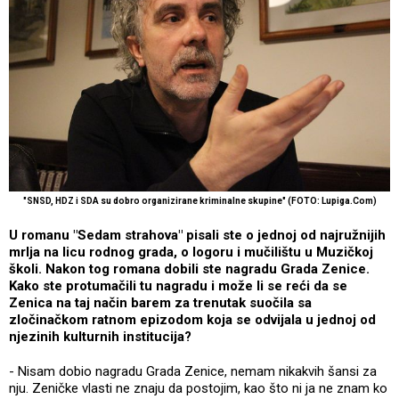
"SNSD, HDZ i SDA su dobro organizirane kriminalne skupine" (FOTO: Lupiga.Com)
U romanu "Sedam strahova" pisali ste o jednoj od najružnijih
mrlja na licu rodnog grada, o logoru i mučilištu u Muzičkoj
školi. Nakon tog romana dobili ste nagradu Grada Zenice.
Kako ste protumačili tu nagradu i može li se reći da se
Zenica na taj način barem za trenutak suočila sa
zločinačkom ratnom epizodom koja se odvijala u jednoj od
njezinih kulturnih institucija?
- Nisam dobio nagradu Grada Zenice, nemam nikakvih šansi za
nju. Zeničke vlasti ne znaju da postojim, kao što ni ja ne znam ko