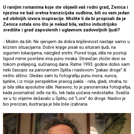
U ranijim romanima koje ste objavili vaš rodni grad, Zenica i
njezina ne baš sretna tranzicijska sudbina, bili su vam jedan
od obilnijih izvora inspiracije. Mislite li da bi propisali da je
Zenica ostala ono što je nekad bila, važno industrijsko
središte i grad zaposlenih i uglavnom zadovoljnih ljudi?
- Mislim da bih. Ne vjerujem da dobra književnost nastaje samo u
kriznim situacijama. Dobre knjige pisali su situirani ljudi, na
sigurnim lokacijama, naizgled sretni. Pored toga, idila ne postoji.
Ispod mirne površine ima puno mraka. Stravičan zločin desi se
tokom prelijepog, sučnanog dana. Ratne 1993. godine dobio sam
neki časopis sa panoramom Splita i naslovom “pakao droge” ili
nešto slično. Gledao sam tu fotografiju punu mora, sunca,
bjeline, i iz moje perspektive pravog pakla - rata, gladi, straha, to
je bila slika apsolutne idile. Naravno, to je panoramska fotografija,
kada posmatrač siđe na tlo, tek tada uočava nedostatke. Svašta
se u to vrijeme dešavalo u Splitu, od “Lore” do droge. Naslov je
bio precizan, ilustracija je bila loše izabrana.