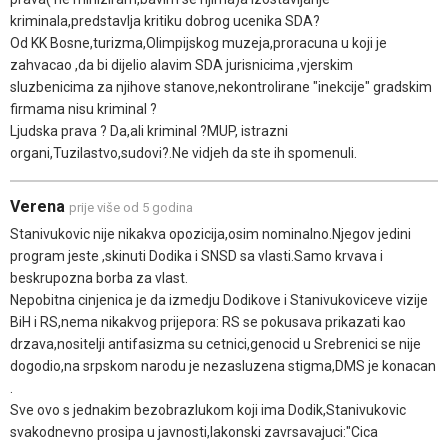
kriminala,predstavlja kritiku dobrog ucenika SDA?
Od KK Bosne,turizma,Olimpijskog muzeja,proracuna u koji je
zahvacao ,da bi dijelio alavim SDA jurisnicima ,vjerskim
sluzbenicima za njihove stanove,nekontrolirane "inekcije" gradskim
firmama nisu kriminal ?
Ljudska prava ? Da,ali kriminal ?MUP, istrazni
organi,Tuzilastvo,sudovi?.Ne vidjeh da ste ih spomenuli.
Verena
prije više od 5 godina
Stanivukovic nije nikakva opozicija,osim nominalno.Njegov jedini
program jeste ,skinuti Dodika i SNSD sa vlasti.Samo krvava i
beskrupozna borba za vlast.
Nepobitna cinjenica je da izmedju Dodikove i Stanivukoviceve vizije
BiH i RS,nema nikakvog prijepora: RS se pokusava prikazati kao
drzava,nositelji antifasizma su cetnici,genocid u Srebrenici se nije
dogodio,na srpskom narodu je nezasluzena stigma,DMS je konacan
.
Sve ovo s jednakim bezobrazlukom koji ima Dodik,Stanivukovic
svakodnevno prosipa u javnosti,lakonski zavrsavajuci:"Cica