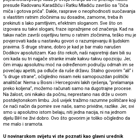
presude Radovanu Karadžiću i Ratku Mladiću završio sa “čiča
miča i gotova priča”. Dakle, rasprave o neophodnosti suočavanja
s vlastitim ratnim zločinima su dosadne, zamorne, treba ih
prekinuti s lako pamtljivim, efektnim sloganom. Sve što on
izgovara su takvi slogani, fraze ispražnjene od značenja. Kad na
takav način završi osjetljivu temu o ratnim zločinima, teško mu je
povjerovati kada u nastavku govori o razumijevanju ili ljudskim
pravima. S druge strane, dobro je kad je bar malo narušen
Dodikov apsolutizam. Kao što rekoh, naši najsretniji dani bili su
oni kada su tri najjače stranke imale kakvu-takvu opoziciju. Jer,
čim imaju apsolutnu moć na određenom području odmah im se
povećaju apetiti, pa odluče da ruše državu. Stalno govorim “ali” i
“s druge strane”, očigledno nisam neki samopouzdan politički
analitičar. Nema u Bosni i Hercegovini lakih rješenja, “prelamanja
preko koljena”, možemo računati samo na dugotrajne procese.
Na žalost, oni nikako da počnu, neprestano nas drže u ovom
postdejtonskom limbu. Još uvijek tražimo razumne političare koji
će naći način da pomire sve naše, samo prividne, razlike. Jer, svi
smo u apsolutno istom belaju, niti jedna nacija, ni na jednom
dijelu BiH ne živi dobro. Ovo što govorim je toliko očigledno da
me malo i sramota.
U novinarskom svijetu vi ste poznati kao glavni urednik