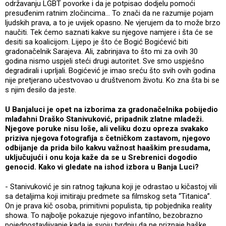
održavanju LGBT povorke i da je potpisao dodjelu pomoći
presuđenim ratnim zločincima… To znači da ne razumije pojam
ljudskih prava, a to je uvijek opasno. Ne vjerujem da to može brzo
naučiti. Tek ćemo saznati kakve su njegove namjere i šta će se
desiti sa koalicijom. Lijepo je što će Bogić Bogićević biti
gradonačelnik Sarajeva. Ali, zabrinjava to što mi za ovih 30
godina nismo uspjeli steći drugi autoritet. Sve smo uspješno
degradirali i uprljali. Bogićević je imao sreću što svih ovih godina
nije pretjerano učestvovao u društvenom životu. Ko zna šta bi se
s njim desilo da jeste.
U Banjaluci je opet na izborima za gradonačelnika pobijedio
mlađahni Draško Stanivuković, pripadnik zlatne mladeži.
Njegove poruke nisu loše, ali veliku dozu opreza svakako
priziva njegova fotografija s četničkom zastavom, njegovo
odbijanje da prida bilo kakvu važnost haaškim presudama,
uključujući i onu koja kaže da se u Srebrenici dogodio
genocid. Kako vi gledate na ishod izbora u Banja Luci?
- Stanivuković je sin ratnog tajkuna koji je odrastao u kičastoj vili
sa detaljima koji imitiraju predmete sa filmskog seta “Titanica”.
On je prava kič osoba, primitivni populista, tip pobjednika reality
showa. To najbolje pokazuje njegovo infantilno, bezobrazno
pojednostavljivanje kada je svoju tvrdnju da ne priznaje haške