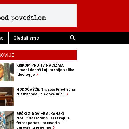
mo
Gledali smo
NOVIJE
KRIKOM PROTIV NACIZMA:
Limeni doboš koji razbija velike
ideologije
HODOČAŠĆE: Tražeći Friedricha
Nietzschea i njegove misli
BEČKI ZIDOVI–BALKANSKI
NACIONALIZMI: Susret koji je
fotoreportažu pretvorio u
agresivnu prijetnju