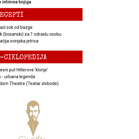
 intimna knjiga
ECEPTI
ći sok od bazge
k (bosanski) za 1 odraslu osobu
čija svinjska jetrica
-CIKLOPEDIJA
esni put Hitlerove 'klonje'
 - urbana legenda
dom Theatre (Teatar slobode)