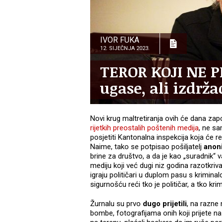
IVOR FUKA
12. SIJEČNJA 2023.
TEROR KOJI NE PR
ugase, ali izdrž
Novi krug maltretiranja ovih će dana zap
rijetkih preostalih poštenih medija
, ne sa
posjetiti Kantonalna inspekcija koja će re
Naime, tako se potpisao pošiljatelj
anon
brine za društvo, a da je kao „suradnik“
mediju koji već dugi niz godina razotkri
igraju političari u duplom pasu s krimin
sigurnošću reći tko je političar, a tko kri
Žurnalu su prvo
dugo prijetili
, na razne 
bombe, fotografijama onih koji prijete n