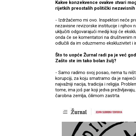
Kakve konzekvence ovakve stvari mogu
rijetkih preostalih politički nezavisni
- Izdržaćemo mi ovo. Inspektori neće pr
nezavisne revizorske institucije i njihov 
uključiti odgovarajući mediji koji će ekskl
onda će se komentatori na društvenim mr
odlučili da im oduzmemo ekskluzivitet i
Što to uopće Žurnal radi pa je već go
Zašto ste im tako bolan žulj?
- Samo radimo svoj posao, nema tu ništa
korupciji, za koju smatramo da je najveć
najvažniji nacija, tradicija i religija. Pro
tome, ima još par koji jedva preživljavaju,
čarobna zemlja, ćilimom zastrta.