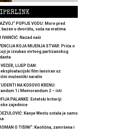
IPERLINK
AZVOJ“ POPIJE VODU: More pred
 bazen u dvorištu, suša na vratima
 IVANČIĆ: Nazad naši
ENCIJA KOJA MIJENJA STVAR: Priča o
koji je izvukao mrtvog partizanskog
danta
 VEČER, LIJEP DAN:
ksploatacijski film lansiran uz
ični mučenički narativ
TUDENTI NA KOSOVO KRENU:
ndum 1 i Memorandum 2 – isti
FIJA PALANKE: Estetski kriteriji
nske zajednice
DEŽULOVIĆ: Kanye Westu ostala je samo
ka
ROMAN O TIŠINI“: Kaotična, zamršena i