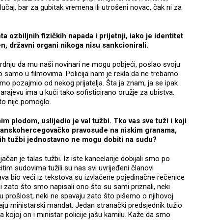
lučaj, bar za gubitak vremena ili utrošeni novac, čak ni za
 ozbiljnih fizičkih napada i prijetnji, iako je identitet
n, državni organi nikoga nisu sankcionirali.
tvrdnju da mu naši novinari ne mogu pobjeći, poslao svoju
o samo u filmovima. Policija nam je rekla da ne trebamo
samo pozajmio od nekog prijatelja. Šta ja znam, ja se ipak
 Sarajevu ima u kući tako sofisticirano oružje za ubistva.
to nije pomoglo.
im plodom, uslijedio je val tužbi. Tko vas sve tuži i koji
e bosanskohercegovačko pravosuđe na niskim granama,
utih tužbi jednostavno ne mogu dobiti na sudu?
ačan je talas tužbi. Iz iste kancelarije dobijali smo po
itim sudovima tužili su nas svi uvrijeđeni članovi
ava bio veći iz tekstova su izvlačene pojedinačne rečenice
i zato što smo napisali ono što su sami priznali, neki
u prošlost, neki ne spavaju zato što pišemo o njihovoj
ivaju ministarski mandat. Jedan stranački predsjednik tužio
a kojoj on i ministar policije jašu kamilu. Kaže da smo