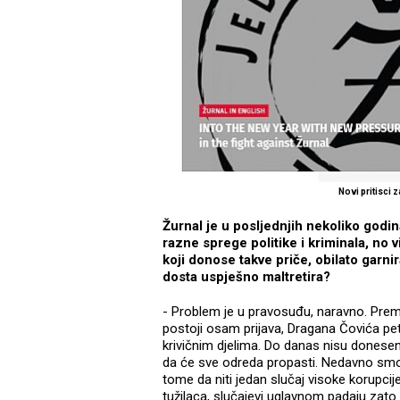
Novi pritisci
Žurnal je u posljednjih nekoliko godin
razne sprege politike i kriminala, no v
koji donose takve priče, obilato gar
dosta uspješno maltretira?
- Problem je u pravosuđu, naravno. Prem
postoji osam prijava, Dragana Čovića pet,
krivičnim djelima. Do danas nisu donesen
da će sve odreda propasti. Nedavno smo 
tome da niti jedan slučaj visoke korupcij
tužilaca, slučajevi uglavnom padaju zato