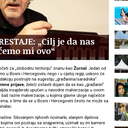
ESTAJE: „Cilj je da nas
aćemo mi ovo“
očeti za „slobodnu teritoriju“ znanu kao
Žurnal
. Jedan od
mo u Bosni i Hercegovini, nego i u cijeloj regiji, uskoro će
dakciju postrojiti na sugestiju „građanina/saradnika“.
imne prijave
, želeći ostaviti dojam da se kao „građanin“
 valjda insajderski upućen u navodne malverzacije u ovom
va baš razne malverzacije, u kojima glavne uloge najčešće
alcima, s time da se u Bosni i Hercegovini često ne može sa
minalac.
načine. Silovanjem njihovih novinarki, slanjem dijelova
a kojima oni poziraju sa snajperima, uzimali su im kamere