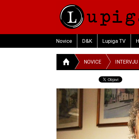
Novice
D&K
Lupiga TV
H
NOVICE
INTERVJU