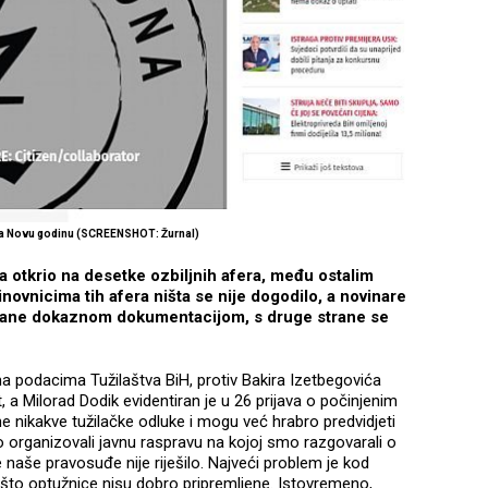
 za Novu godinu (SCREENSHOT: Žurnal)
a otkrio na desetke ozbiljnih afera, među ostalim
inovnicima tih afera ništa se nije dogodilo, a novinare
nirane dokaznom dokumentacijom, s druge strane se
a podacima Tužilaštva BiH, protiv Bakira Izetbegovića
 a Milorad Dodik evidentiran je u 26 prijava o počinjenim
e nikakve tužilačke odluke i mogu već hrabro predvidjeti
organizovali javnu raspravu na kojoj smo razgovarali o
e naše pravosuđe nije riješilo. Najveći problem je kod
 što optužnice nisu dobro pripremljene. Istovremeno,