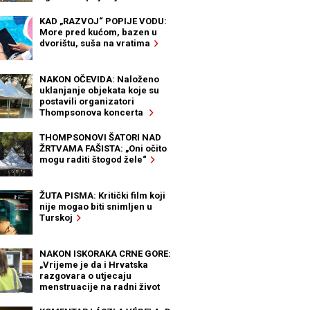
KAD „RAZVOJ“ POPIJE VODU:
More pred kućom, bazen u
dvorištu, suša na vratima
NAKON OČEVIDA: Naloženo
uklanjanje objekata koje su
postavili organizatori
Thompsonova koncerta
THOMPSONOVI ŠATORI NAD
ŽRTVAMA FAŠISTA: „Oni očito
mogu raditi štogod žele“
ŽUTA PISMA: Kritički film koji
nije mogao biti snimljen u
Turskoj
NAKON ISKORAKA CRNE GORE:
„Vrijeme je da i Hrvatska
razgovara o utjecaju
menstruacije na radni život
žena“