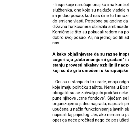
- Inspekcije naručuje onaj ko ima kontrol
službenika, one koje su najduže vladale 
im je dao posao, kod nas čine tu famoznu
do smjene vlasti. Potrebne su godine da 
državna funkcionera obilazila ambasade i 
Komično je što su pokucali redom na pog
dobro svoj posao. Ali, na jednoj od tih adr
nas.
A kako objašnjavate da su razne insp
sugeriraju „dobronamjerni građani“ i s
stanju provesti nikakav ozbiljniji na
koji su do grla umočeni u korupcijske
- Oni su u stanju da to urade, imaju odgo
koje imaju političku zaštitu. Nema u Bosn
obogatili su se zahvaljujući podršci neke 
pune njihove „crne fondove”. Sjećam se 
organizujemo jednu nagradu, napravili proj
upućena u način funkcionisanja javnih sl
napisali taj prijedlog. Jer, ako nemamo po
opet ga neće pročitati nego će poslušat