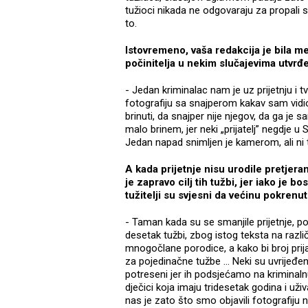
tužioci nikada ne odgovaraju za propali s
to.
Istovremeno, vaša redakcija je bila meta
počinitelja u nekim slučajevima utvrđe
- Jedan kriminalac nam je uz prijetnju i 
fotografiju sa snajperom kakav sam vidi
brinuti, da snajper nije njegov, da ga je 
malo brinem, jer neki „prijatelj” negdje u
Jedan napad snimljen je kamerom, ali ni 
A kada prijetnje nisu urodile pretjeran
je zapravo cilj tih tužbi, jer iako j
tužitelji su svjesni da većinu pokren
- Taman kada su se smanjile prijetnje, poj
desetak tužbi, zbog istog teksta na različ
mnogočlane porodice, a kako bi broj prij
za pojedinačne tužbe … Neki su uvrijeđen
potreseni jer ih podsjećamo na kriminaln
dječici koja imaju tridesetak godina i už
nas je zato što smo objavili fotografiju n