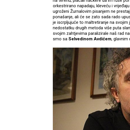
na terenu, plaćali hackere da im ruše port
orkestrirano napadaju, kleveću i vrijeđa
ugroženi Žurnalovim pisanjem ne prestaje
ponašanje, ali će se zato sada rado upust
je iscrpljujuće to maltretiranje na svojim 
nedostatku drugih metoda više puta slane 
svojim zahtjevima paralizirale naš rad 
smo sa
Selvedinom Avdićem
, glavnim