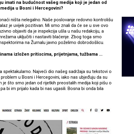
 imati na budućnost vašeg medija koji je jedan od
h medija u Bosni i Hercegovini?
onaći ništa nelegalno. Naše poslovanje redovno kontrolišu
nalaz je uvijek pozitivan. Mi smo znali da će se u sve ovo
uzivno objaviti da je inspekcija ušla u našu redakciju, a
ežama uključiti i nastaviti blaćenje. Zbog toga smo
 inspektorima na Žurnalu javno poželimo dobrodošlicu.
dinama izložen pritiscima, prijetnjama, tužbama …
 spektakularno. Najveći dio našeg sadržaja su tekstovi o
i problem u Bosni i Hercegovini, iako nas ubjeđuju da su
blem je što smo jedan od rijetkih preostalih medija koji pišu o
 pa bi im prijalo kada bi nas ugasili. Bosna bi onda bila