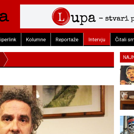
iperlink
Kolumne
Reportaže
Intervju
Čitali s
NAJ