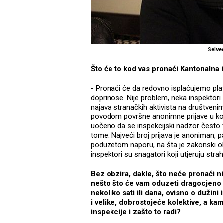
Selve
Što će to kod vas pronaći Kantonalna 
- Pronaći će da redovno isplaćujemo pla
doprinose. Nije problem, neka inspektor
najava stranačkih aktivista na društvenim
povodom površne anonimne prijave u ko
uočeno da se inspekcijski nadzor često v
tome. Najveći broj prijava je anoniman, 
poduzetom naporu, na šta je zakonski oba
inspektori su snagatori koji utjeruju strah
Bez obzira, dakle, što neće pronaći ni
nešto što će vam oduzeti dragocjeno 
nekoliko sati ili dana, ovisno o dužini
i velike, dobrostojeće kolektive, a ka
inspekcije i zašto to radi?