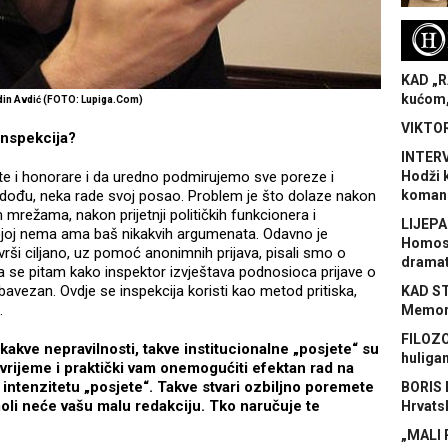
H
KAD „R
kućom,
din Avdić (FOTO: Lupiga.Com)
VIKTOR
inspekcija?
INTERV
te i honorare i da uredno podmirujemo sve poreze i
Hodži 
i dođu, neka rade svoj posao. Problem je što dolaze nakon
koman
 mrežama, nakon prijetnji političkih funkcionera i
LIJEPA
joj nema ama baš nikakvih argumenata. Odavno je
Homose
rši ciljano, uz pomoć anonimnih prijava, pisali smo o
dramat
pa se pitam kako inspektor izvještava podnosioca prijave o
vezan. Ovdje se inspekcija koristi kao metod pritiska,
KAD S
.
Memora
FILOZO
kakve nepravilnosti, takve institucionalne „posjete“ su
huliga
vrijeme i praktički vam onemogućiti efektan rad na
 i intenzitetu „posjete“. Takve stvari ozbiljno poremete
BORIS 
moli neće vašu malu redakciju. Tko naručuje te
Hrvats
„MALI 