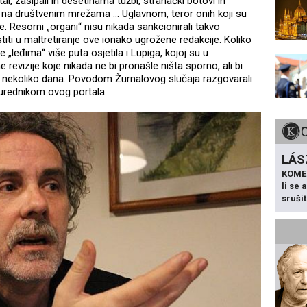
al, zasipali ih desetinama tužbi, stranački botovi ih
ju na društvenim mrežama … Uglavnom, teror onih koji su
. Resorni „organi“ nisu nikada sankcionirali takvo
iti u maltretiranje ove ionako ugrožene redakcije. Koliko
je „leđima“ više puta osjetila i Lupiga, kojoj su u
revizije koje nikada ne bi pronašle ništa sporno, ali bi
na nekoliko dana. Povodom Žurnalovog slučaja razgovarali
 urednikom ovog portala.
LÁS
KOME
li se
sruši