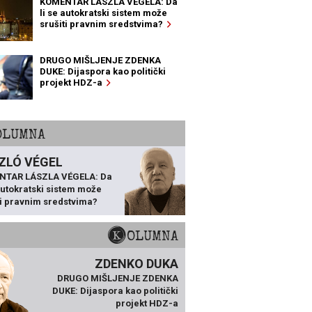
KOMENTAR LÁSZLA VÉGELA: Da
li se autokratski sistem može
srušiti pravnim sredstvima?
DRUGO MIŠLJENJE ZDENKA
DUKE: Dijaspora kao politički
projekt HDZ-a
KOLUMNA
ZLÓ VÉGEL
NTAR LÁSZLA VÉGELA: Da
 autokratski sistem može
ti pravnim sredstvima?
KOLUMNA
ZDENKO DUKA
DRUGO MIŠLJENJE ZDENKA
DUKE: Dijaspora kao politički
projekt HDZ-a