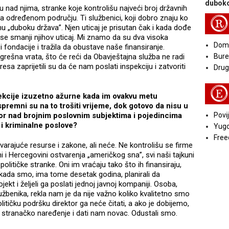
duboko
u nad njima, stranke koje kontrolišu najveći broj državnih
na određenom području. Ti službenici, koji dobro znaju ko
R
 „duboku država”. Njen uticaj je prisutan čak i kada dođe
se smanji njihov uticaj. Mi znamo da su dva visoka
Doma
fondacije i tražila da obustave naše finansiranje.
rešna vrata, što će reći da Obavještajna služba ne radi
Bure
esa zaprijetili su da će nam poslati inspekciju i zatvoriti
Druga
E
ekcije izuzetno ažurne kada im ovakvu metu
premni su na to trošiti vrijeme, dok gotovo da nisu u
dzor nad brojnim poslovnim subjektima i pojedincima
Povij
 i kriminalne poslove?
Yugo
Free
varajuće resurse i zakone, ali neće. Ne kontrolišu se firme
i i Hercegovini ostvarenja „američkog sna”, svi naši tajkuni
političke stranke. Oni im vraćaju tako što ih finansiraju,
kada smo, ima tome desetak godina, planirali da
ekt i željeli ga poslati jednoj javnoj kompaniji. Osoba,
užbenika, rekla nam je da nije važno koliko kvalitetno smo
litičku podršku direktor ga neće čitati, a ako je dobijemo,
i stranačko naređenje i dati nam novac. Odustali smo.