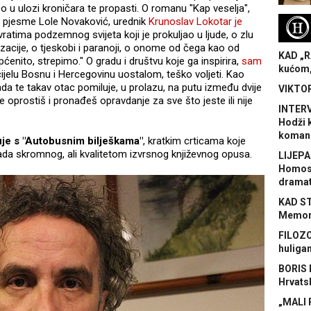
o u ulozi kroničara te propasti. O romanu "Kap veselja",
ne pjesme Lole Novaković, urednik
Krunoslav Lokotar je
H
vratima podzemnog svijeta koji je prokuljao u ljude, o zlu
lizacije, o tjeskobi i paranoji, o onome od čega kao od
KAD „R
ćenito, strepimo." O gradu i društvu koje ga inspirira,
sam
kućom,
cijelu Bosnu i Hercegovinu uostalom, teško voljeti. Kao
Kada te takav otac pomiluje, u prolazu, na putu između dvije
VIKTOR
 oprostiš i pronađeš opravdanje za sve što jeste ili nije
INTERV
Hodži 
koman
uje s "Autobusnim bilješkama"
, kratkim crticama koje
da skromnog, ali kvalitetom izvrsnog književnog opusa.
LIJEPA
Homose
dramat
KAD S
Memora
FILOZO
huliga
BORIS 
Hrvats
„MALI 