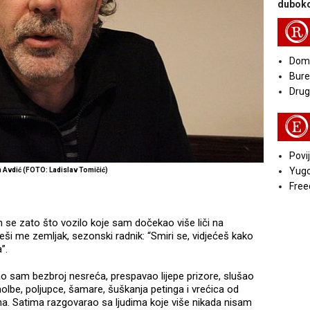
duboko
R
Doma
Bure
Druga
E
Povij
Yugo
 Avdić (FOTO: Ladislav Tomičić)
Free
 se zato što vozilo koje sam dočekao više liči na
ši me zemljak, sezonski radnik: “Smiri se, vidjećeš kako
a”.
 sam bezbroj nesreća, prespavao lijepe prizore, slušao
molbe, poljupce, šamare, šuškanja petinga i vrećica od
vina. Satima razgovarao sa ljudima koje više nikada nisam