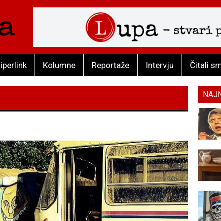
iperlink
Kolumne
Reportaže
Intervju
Čitali s
NAJ