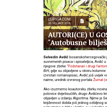
LUPIGA.COM
25. VELJAČE 2019.
AUTORI(CE) U G
"Autobusne bilje
Selvedin Avdić
bosanskohercegovački je
suvremenih pisaca i spisateljica, Avdić u 
njegove zbirke
"Podstanari i drugi fantom
BiH
, gdje su objavljene u okviru kolumne
izvrstan romanopisac, Avdić još uvijek vo
naime, urednik izvrsnog portala
Žurnal (
Ako izuzmemo koautorsku zbirku novina
polovice dvijetisućitih, drugo Avdićevo k
objavljen u izdanju Algoritma. Njime je
književnost dobila još jednog ozbiljnog 