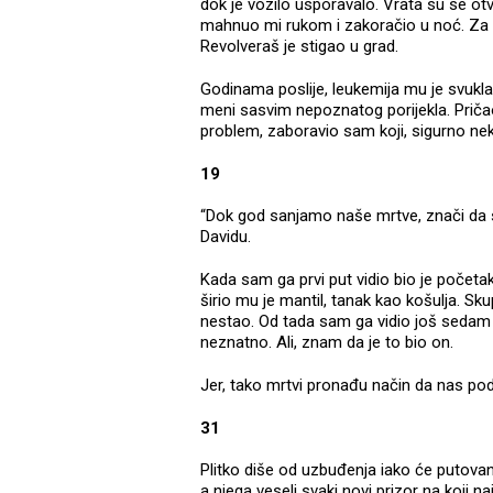
dok je vozilo usporavalo. Vrata su se ot
mahnuo mi rukom i zakoračio u noć. Za m
Revolveraš je stigao u grad.
Godinama poslije, leukemija mu je svukla k
meni sasvim nepoznatog porijekla. Pričao
problem, zaboravio sam koji, sigurno neki
19
“Dok god sanjamo naše mrtve, znači da s
Davidu.
Kada sam ga prvi put vidio bio je početak 
širio mu je mantil, tanak kao košulja. Sku
nestao. Od tada sam ga vidio još sedam 
neznatno. Ali, znam da je to bio on.
Jer, tako mrtvi pronađu način da nas pod
31
Plitko diše od uzbuđenja iako će putovanje
a njega veseli svaki novi prizor na koji n