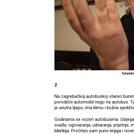
Selvedin
2
Na zagrebačkoj autobuskoj stanici bunim
porodični automobil nego na autobus. Tje
je unutra lijepo, ima klimu i kožna sjedišt
Godinama se vozim autobusima. Izbjegao
svađe, ogovaranja, udvaranja, prijetnje, 
kikirikija. Pročitao sam puno knjiga i no