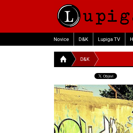
Novice
D&K
Lupiga TV
H
D&K