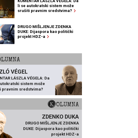
KOMENTAR LÁSZLA VÉGELA: Da
li se autokratski sistem može
srušiti pravnim sredstvima?
DRUGO MIŠLJENJE ZDENKA
DUKE: Dijaspora kao politički
projekt HDZ-a
KOLUMNA
ZLÓ VÉGEL
NTAR LÁSZLA VÉGELA: Da
 autokratski sistem može
ti pravnim sredstvima?
KOLUMNA
ZDENKO DUKA
DRUGO MIŠLJENJE ZDENKA
DUKE: Dijaspora kao politički
projekt HDZ-a