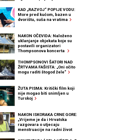
KAD „RAZVOJ“ POPIJE VODU:
More pred kućom, bazen u
dvorištu, suša na vratima
NAKON OČEVIDA: Naloženo
uklanjanje objekata koje su
postavili organizatori
Thompsonova koncerta
THOMPSONOVI ŠATORI NAD
ŽRTVAMA FAŠISTA: „Oni očito
mogu raditi štogod žele“
ŽUTA PISMA: Kritički film koji
nije mogao biti snimljen u
Turskoj
NAKON ISKORAKA CRNE GORE:
„Vrijeme je da i Hrvatska
razgovara o utjecaju
menstruacije na radni život
žena“