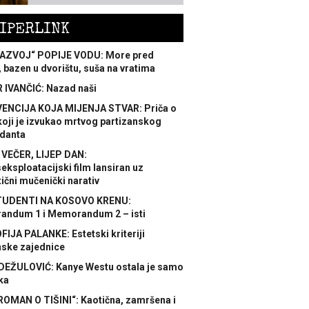
IPERLINK
AZVOJ“ POPIJE VODU: More pred
 bazen u dvorištu, suša na vratima
 IVANČIĆ: Nazad naši
ENCIJA KOJA MIJENJA STVAR: Priča o
koji je izvukao mrtvog partizanskog
danta
 VEČER, LIJEP DAN:
ksploatacijski film lansiran uz
ični mučenički narativ
TUDENTI NA KOSOVO KRENU:
ndum 1 i Memorandum 2 – isti
FIJA PALANKE: Estetski kriteriji
nske zajednice
DEŽULOVIĆ: Kanye Westu ostala je samo
ka
ROMAN O TIŠINI“: Kaotična, zamršena i