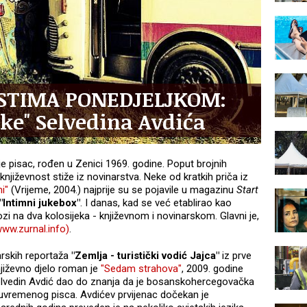
OSTIMA PONEDJELJKOM:
ške" Selvedina Avdića
 pisac, rođen u Zenici 1969. godine. Poput brojnih
književnost stiže iz novinarstva. Neke od kratkih priča iz
i"
(Vrijeme, 2004.) najprije su se pojavile u magazinu
Start
"Intimni jukebox"
. I danas, kad se već etablirao kao
zi na dva kolosijeka - književnom i novinarskom. Glavni je,
www.zurnal.info)
.
rskih reportaža
"Zemlja - turistički vodić Jajca"
iz prve
njiževno djelo roman je
"Sedam strahova"
, 2009. godine
 Selvedin Avdić dao do znanja da je bosanskohercegovačka
suvremenog pisca. Avdićev prvijenac dočekan je