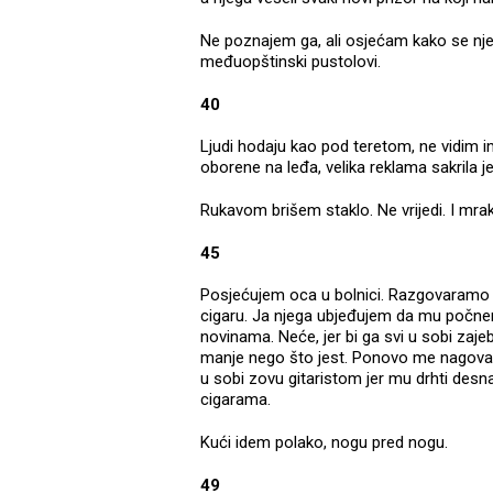
Ne poznajem ga, ali osjećam kako se nj
međuopštinski pustolovi.
40
Ljudi hodaju kao pod teretom, ne vidim i
oborene na leđa, velika reklama sakrila je
Rukavom brišem staklo. Ne vrijedi. I mrak 
45
Posjećujem oca u bolnici. Razgovaramo na
cigaru. Ja njega ubjeđujem da mu počnem
novinama. Neće, jer bi ga svi u sobi zajeb
manje nego što jest. Ponovo me nagovara
u sobi zovu gitaristom jer mu drhti desna 
cigarama.
Kući idem polako, nogu pred nogu.
49