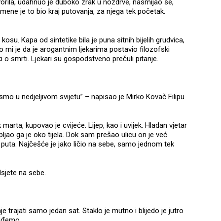
vorila, udahnuo je duboko zrak u nozdrve, nasmijao se,
ene je to bio kraj putovanja, za njega tek početak.
osu. Kapa od sintetike bila je puna sitnih bijelih grudvica,
 mi je da je arogantnim ljekarima postavio filozofski
 o smrti. Ljekari su gospodstveno prečuli pitanje.
mo u nedjeljivom svijetu” – napisao je Mirko Kovač Filipu
marta, kupovao je cvijeće. Lijep, kao i uvijek. Hladan vjetar
pljao ga je oko tijela. Dok sam prešao ulicu on je već
puta. Najčešće je jako ličio na sebe, samo jednom tek
sjete na sebe.
 trajati samo jedan sat. Staklo je mutno i blijedo je jutro
aiđemo.