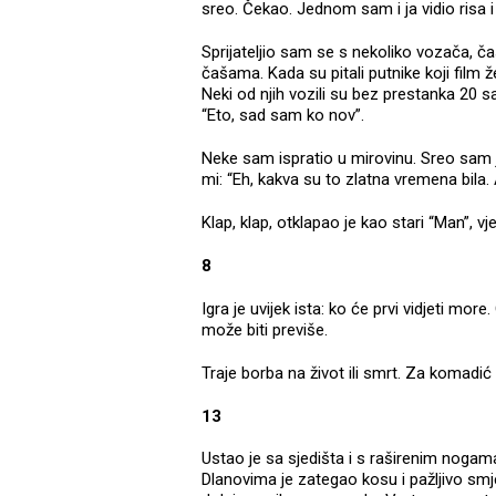
sreo. Čekao. Jednom sam i ja vidio risa 
Sprijateljio sam se s nekoliko vozača, 
čašama. Kada su pitali putnike koji film že
Neki od njih vozili su bez prestanka 20 s
“Eto, sad sam ko nov”.
Neke sam ispratio u mirovinu. Sreo sam 
mi: “Eh, kakva su to zlatna vremena bila. 
Klap, klap, otklapao je kao stari “Man”, v
8
Igra je uvijek ista: ko će prvi vidjeti mo
može biti previše.
Traje borba na život ili smrt. Za komadić
13
Ustao je sa sjedišta i s raširenim noga
Dlanovima je zategao kosu i pažljivo smj