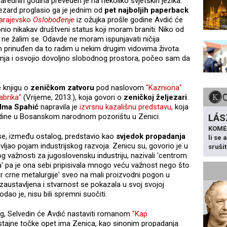
narednih godina preveden je na nekoliko svjetskih jezika.
zard proglasio ga je jednim od
pet najboljih paperback
arajevsko
Oslobođenje
iz ožujka prošle godine Avdić će
nio nikakav društveni status koji moram braniti. Niko od
 ne žalim se. Odavde ne moram ispunjavati ničija
m prinuđen da to radim u nekim drugim vidovima života.
a i osvojio dovoljno slobodnog prostora, počeo sam da
 knjigu o
zeničkom zatvoru
pod naslovom
"Kazniona"
abrika"
(Vrijeme, 2013.), koja govori o
zeničkoj željezari
.
lma Spahić
napravila je
izvrsnu kazališnu predstavu
, koja
godine u Bosanskom narodnom pozorištu u Zenici.
LÁS
KOME
se, između ostalog, predstavio kao
svjedok propadanja
li se
vljao pojam industrijskog razvoja. Zenicu su, govorio je u
sruši
og važnosti za jugoslovensku industriju, nazivali 'centrom
ata' pa je ona sebi pripisivala mnogo veću važnost nego što
tar crne metalurgije' sveo na mali proizvodni pogon u
je zaustavljena i stvarnost se pokazala u svoj svojoj
dao je, nisu bili spremni suočiti.
nog, Selvedin će Avdić nastaviti romanom
"Kap
 stajne točke opet ima Zenica, kao sinonim propadanja