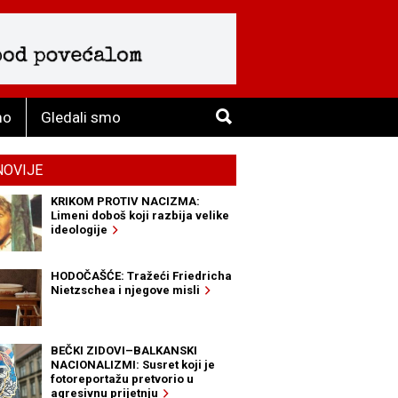
mo
Gledali smo
NOVIJE
KRIKOM PROTIV NACIZMA:
Limeni doboš koji razbija velike
ideologije
HODOČAŠĆE: Tražeći Friedricha
Nietzschea i njegove misli
BEČKI ZIDOVI–BALKANSKI
NACIONALIZMI: Susret koji je
fotoreportažu pretvorio u
agresivnu prijetnju