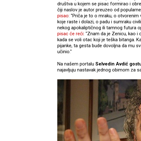
društva u kojem se pisac formirao i obre
čiji naslov je autor preuzeo od popular
pisao
: "Priča je to o mraku, o otvorenim 
koje raste i dolazi, o padu i sumraku civi
nekog apokaliptičnog ili tamnog futura op
pisac će reći
: "Znam da je Zenicu, kao i 
kada se voli otac koji je teška bitanga. 
pijanke, ta gesta bude dovoljna da mu sve
učinio."
Na našem portalu
Selvedin Avdić gost
najavljuju nastavak jednog obimom za sa