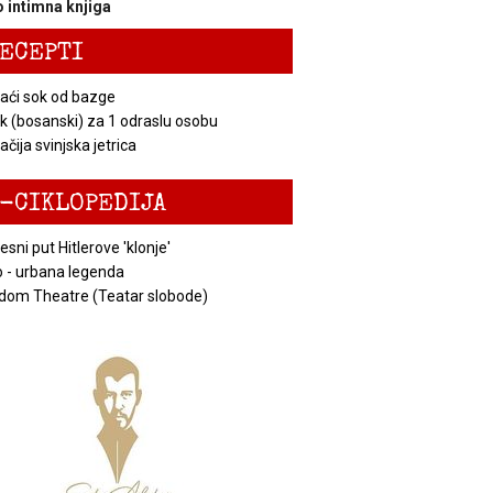
 intimna knjiga
ECEPTI
ći sok od bazge
k (bosanski) za 1 odraslu osobu
čija svinjska jetrica
-CIKLOPEDIJA
esni put Hitlerove 'klonje'
 - urbana legenda
dom Theatre (Teatar slobode)