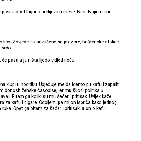
egova radost lagano prelijeva u mene. Nas dvojica smo
m lica. Zavjese su navučene na prozore, baštenske stolice
 brdo.
će pasti a ja ništa lijepo vidjeti neću.
 klupi u hodniku. Ubjeđuje me da idemo pit kafu i zapalit
 donosit ženske časopise, jer mu škodi politika u
avali. Pitam ga koliki su mu šećer i pritisak. Uvijek kaže
 za kafu i cigare. Odbijem, pa mi on ispriča kako jednog
ruka. Opet ga pitam za šećer i pritisak, a on o kafi i