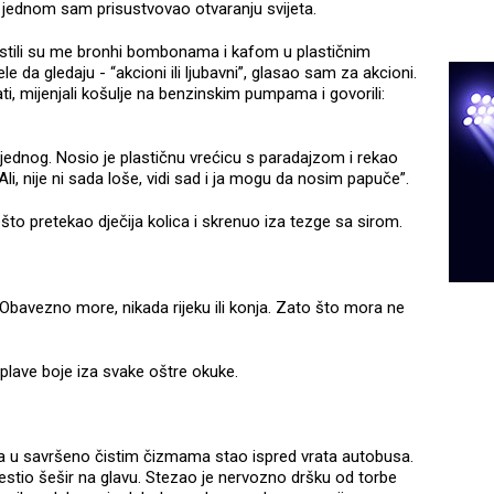
i jednom sam prisustvovao otvaranju svijeta.
častili su me bronhi bombonama i kafom u plastičnim
le da gledaju - “akcioni ili ljubavni”, glasao sam za akcioni.
ati, mijenjali košulje na benzinskim pumpama i govorili:
jednog. Nosio je plastičnu vrećicu s paradajzom i rekao
Ali, nije ni sada loše, vidi sad i ja mogu da nosim papuče”.
ješto pretekao dječija kolica i skrenuo iza tezge sa sirom.
re. Obavezno more, nikada rijeku ili konja. Zato što mora ne
 plave boje iza svake oštre okuke.
ma u savršeno čistim čizmama stao ispred vrata autobusa.
estio šešir na glavu. Stezao je nervozno dršku od torbe