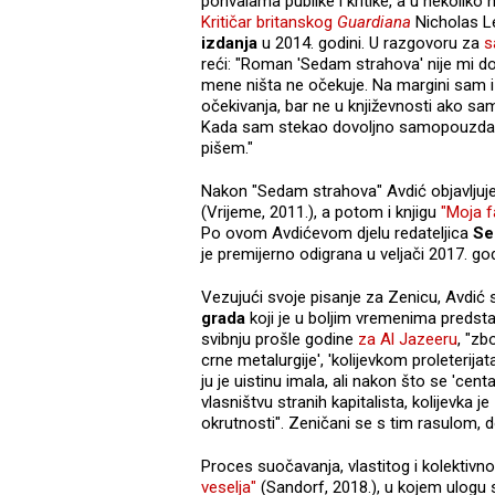
pohvalama publike i kritike, a u nekoliko 
Kritičar britanskog
Guardiana
Nicholas Le
izdanja
u 2014. godini. U razgovoru za
s
reći: "Roman 'Sedam strahova' nije mi do
mene ništa ne očekuje. Na margini sam i
očekivanja, bar ne u književnosti ako sa
Kada sam stekao dovoljno samopouzdanj
pišem."
Nakon "Sedam strahova" Avdić objavljuje
(Vrijeme, 2011.), a potom i knjigu
"Moja f
Po ovom Avdićevom djelu redateljica
Se
je premijerno odigrana u veljači 2017. 
Vezujući svoje pisanje za Zenicu, Avdić 
grada
koji je u boljim vremenima predsta
svibnju prošle godine
za Al Jazeeru
, "zb
crne metalurgije', 'kolijevkom proleterij
ju je uistinu imala, ali nakon što se 'cen
vlasništvu stranih kapitalista, kolijevka 
okrutnosti". Zeničani se s tim rasulom, do
Proces suočavanja, vlastitog i kolektiv
veselja"
(Sandorf, 2018.), u kojem ulogu