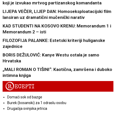
koji je izvukao mrtvog partizanskog komandanta
LIJEPA VEČER, LIJEP DAN: Homoseksploatacijski film
lansiran uz dramatični mučenički narativ
KAD STUDENTI NA KOSOVO KRENU: Memorandum 1 i
Memorandum 2 – isti
FILOZOFIJA PALANKE: Estetski kriteriji huliganske
zajednice
BORIS DEŽULOVIĆ: Kanye Westu ostala je samo
Hrvatska
„MALI ROMAN O TIŠINI“: Kaotična, zamršena i duboko
intimna knjiga
R
ECEPTI
Domaći sok od bazge
Burek (bosanski) za 1 odraslu osobu
Drugačija svinjska jetrica