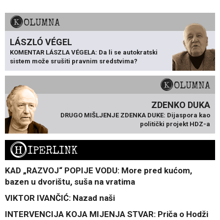
KOLUMNA
LÁSZLÓ VÉGEL
KOMENTAR LÁSZLA VÉGELA: Da li se autokratski
sistem može srušiti pravnim sredstvima?
KOLUMNA
ZDENKO DUKA
DRUGO MIŠLJENJE ZDENKA DUKE: Dijaspora kao
politički projekt HDZ-a
H
IPERLINK
KAD „RAZVOJ“ POPIJE VODU: More pred kućom,
bazen u dvorištu, suša na vratima
VIKTOR IVANČIĆ: Nazad naši
INTERVENCIJA KOJA MIJENJA STVAR: Priča o Hodži