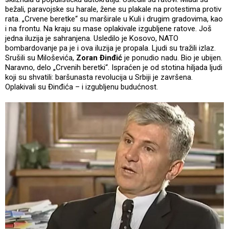
bežali, paravojske su harale, žene su plakale na protestima protiv
rata. „Crvene beretke“ su marširale u Kuli i drugim gradovima, kao
i na frontu. Na kraju su mase oplakivale izgubljene ratove. Još
jedna iluzija je sahranjena. Usledilo je Kosovo, NATO
bombardovanje pa je i ova iluzija je propala. Ljudi su tražili izlaz.
Srušili su Miloševića,
Zoran Đinđić
je ponudio nadu. Bio je ubijen.
Naravno, delo „Crvenih beretki“. Ispraćen je od stotina hiljada ljudi
koji su shvatili: baršunasta revolucija u Srbiji je završena.
Oplakivali su Đinđića – i izgubljenu budućnost.