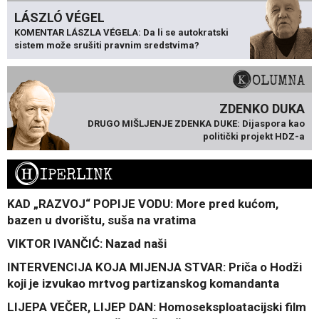
LÁSZLÓ VÉGEL
KOMENTAR LÁSZLA VÉGELA: Da li se autokratski
sistem može srušiti pravnim sredstvima?
KOLUMNA
ZDENKO DUKA
DRUGO MIŠLJENJE ZDENKA DUKE: Dijaspora kao
politički projekt HDZ-a
H
IPERLINK
KAD „RAZVOJ“ POPIJE VODU: More pred kućom,
bazen u dvorištu, suša na vratima
VIKTOR IVANČIĆ: Nazad naši
INTERVENCIJA KOJA MIJENJA STVAR: Priča o Hodži
koji je izvukao mrtvog partizanskog komandanta
LIJEPA VEČER, LIJEP DAN: Homoseksploatacijski film