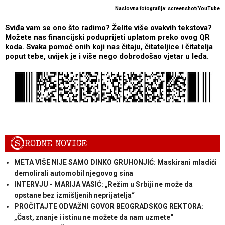
Naslovna fotografija: screenshot/YouTube
Sviđa vam se ono što radimo? Želite više ovakvih tekstova?
Možete nas financijski poduprijeti uplatom preko ovog QR
koda. Svaka pomoć onih koji nas čitaju, čitateljice i čitatelja
poput tebe, uvijek je i više nego dobrodošao vjetar u leđa.
S
RODNE NOVICE
META VIŠE NIJE SAMO DINKO GRUHONJIĆ: Maskirani mladići
demolirali automobil njegovog sina
INTERVJU - MARIJA VASIĆ: „Režim u Srbiji ne može da
opstane bez izmišljenih neprijatelja“
PROČITAJTE ODVAŽNI GOVOR BEOGRADSKOG REKTORA:
„Čast, znanje i istinu ne možete da nam uzmete“