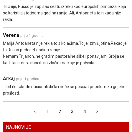
Tocnije, Russo je zapisao cestu izreku kod europskih princeza, koja
se koristila stotinama godina ranije..Ali, Antoaneta to nikada nije
rekla.
Verena
prije 1 godinu
Marija Antoaneta nije rekla to s kolačima.To je izmišljotina.Rekao je
to Russo pedeset godina ranije.
Nemam Trijanon, ne gradim pastoralne slike i ponavljam: Srbija se
kad' tad' mora suociti sa zločinima koje je počinila.
Arkaj
prije 1 godinu
....bit će takođe nacionalistički i neće se posipat pepelom za grijehe
prošlosti.
<
1
2
3
4
>
NAJNOVIJE