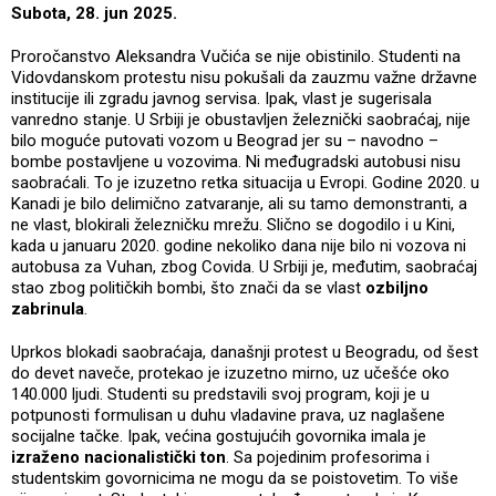
Subota, 28. jun 2025.
Proročanstvo Aleksandra Vučića se nije obistinilo. Studenti na
Vidovdanskom protestu nisu pokušali da zauzmu važne državne
institucije ili zgradu javnog servisa. Ipak, vlast je sugerisala
vanredno stanje. U Srbiji je obustavljen železnički saobraćaj, nije
bilo moguće putovati vozom u Beograd jer su – navodno –
bombe postavljene u vozovima. Ni međugradski autobusi nisu
saobraćali. To je izuzetno retka situacija u Evropi. Godine 2020. u
Kanadi je bilo delimično zatvaranje, ali su tamo demonstranti, a
ne vlast, blokirali železničku mrežu. Slično se dogodilo i u Kini,
kada u januaru 2020. godine nekoliko dana nije bilo ni vozova ni
autobusa za Vuhan, zbog Covida. U Srbiji je, međutim, saobraćaj
stao zbog političkih bombi, što znači da se vlast
ozbiljno
zabrinula
.
Uprkos blokadi saobraćaja, današnji protest u Beogradu, od šest
do devet naveče, protekao je izuzetno mirno, uz učešće oko
140.000 ljudi. Studenti su predstavili svoj program, koji je u
potpunosti formulisan u duhu vladavine prava, uz naglašene
socijalne tačke. Ipak, većina gostujućih govornika imala je
izraženo nacionalistički ton
. Sa pojedinim profesorima i
studentskim govornicima ne mogu da se poistovetim. To više