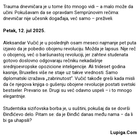
Trauma dnevničara je u tome što mnogo vidi – a malo može da
učini. Pokušavam da se opravdam Semprúnovim rečima:
dnevničar nije učesnik događaja, već samo – preživeli.
Petak, 12. jul 2025.
Aleksandar Vučić je u poslednjih osam meseci najmanje pet puta
izjavio da je pobedio obojenu revoluciju. Možda je lapsus. Nije reč
o obojenoj, već o baršunastoj revoluciji, jer zahtevi studenata
gotovo doslovno odgovaraju rečniku nekadašnje
srednjoevropske opozicione inteligencije. Ali trideset godina
kasnije, Bruxelles više ne staje uz takve vrednosti. Samo
diplomatski izražava „zabrinutost“. Vučić takođe greši kada misli
da će njegova knjiga o gušenju obojene revolucije postati svetski
bestseler. Prevario se. Drugi su već odavno uspeli – i to mnogo
elegantnije.
Studentska sizifovska borba je, u suštini, pokušaj da se dovrši
Đinđićevo delo. Pitam se: da je Đinđić danas među nama – da li
bi ga uhapsili?
Lupiga.Com