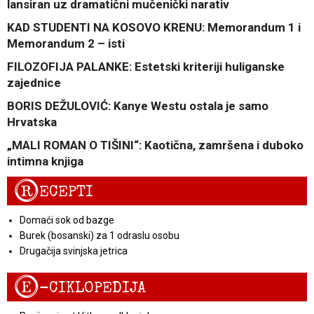
lansiran uz dramatični mučenički narativ
KAD STUDENTI NA KOSOVO KRENU: Memorandum 1 i
Memorandum 2 – isti
FILOZOFIJA PALANKE: Estetski kriteriji huliganske
zajednice
BORIS DEŽULOVIĆ: Kanye Westu ostala je samo
Hrvatska
„MALI ROMAN O TIŠINI“: Kaotična, zamršena i duboko
intimna knjiga
R
ECEPTI
Domaći sok od bazge
Burek (bosanski) za 1 odraslu osobu
Drugačija svinjska jetrica
E
-CIKLOPEDIJA