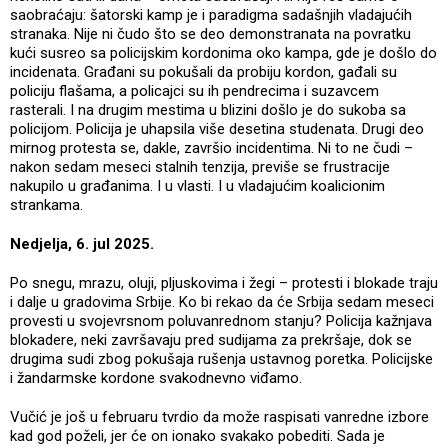
saobraćaju: šatorski kamp je i paradigma sadašnjih vladajućih
stranaka. Nije ni čudo što se deo demonstranata na povratku
kući susreo sa policijskim kordonima oko kampa, gde je došlo do
incidenata. Građani su pokušali da probiju kordon, gađali su
policiju flašama, a policajci su ih pendrecima i suzavcem
rasterali. I na drugim mestima u blizini došlo je do sukoba sa
policijom. Policija je uhapsila više desetina studenata. Drugi deo
mirnog protesta se, dakle, završio incidentima. Ni to ne čudi –
nakon sedam meseci stalnih tenzija, previše se frustracije
nakupilo u građanima. I u vlasti. I u vladajućim koalicionim
strankama.
Nedjelja, 6. jul 2025.
Po snegu, mrazu, oluji, pljuskovima i žegi – protesti i blokade traju
i dalje u gradovima Srbije. Ko bi rekao da će Srbija sedam meseci
provesti u svojevrsnom poluvanrednom stanju? Policija kažnjava
blokadere, neki završavaju pred sudijama za prekršaje, dok se
drugima sudi zbog pokušaja rušenja ustavnog poretka. Policijske
i žandarmske kordone svakodnevno viđamo.
Vučić je još u februaru tvrdio da može raspisati vanredne izbore
kad god poželi, jer će on ionako svakako pobediti. Sada je