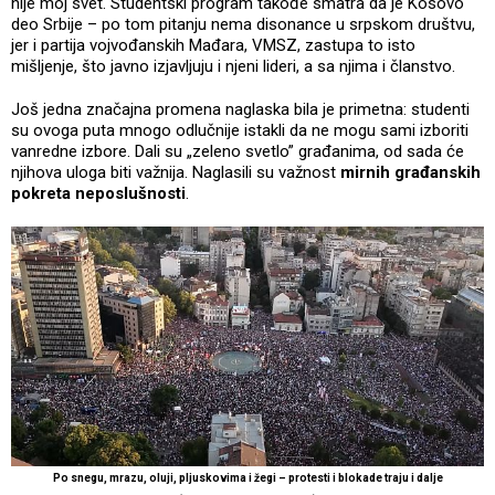
nije moj svet. Studentski program takođe smatra da je Kosovo
deo Srbije – po tom pitanju nema disonance u srpskom društvu,
jer i partija vojvođanskih Mađara, VMSZ, zastupa to isto
mišljenje, što javno izjavljuju i njeni lideri, a sa njima i članstvo.
Još jedna značajna promena naglaska bila je primetna: studenti
su ovoga puta mnogo odlučnije istakli da ne mogu sami izboriti
vanredne izbore. Dali su „zeleno svetlo” građanima, od sada će
njihova uloga biti važnija. Naglasili su važnost
mirnih građanskih
pokreta neposlušnosti
.
Po snegu, mrazu, oluji, pljuskovima i žegi – protesti i blokade traju i dalje