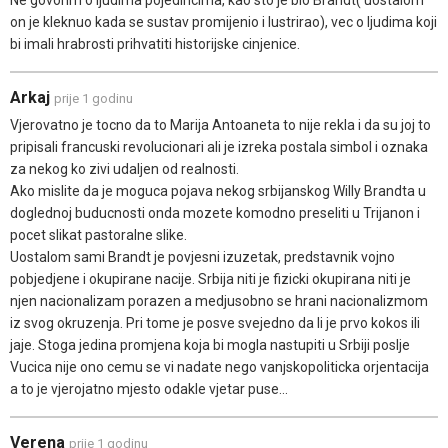
on je kleknuo kada se sustav promijenio i lustrirao), vec o ljudima koji
bi imali hrabrosti prihvatiti historijske cinjenice.
Arkaj
prije 1 godinu
Vjerovatno je tocno da to Marija Antoaneta to nije rekla i da su joj to
pripisali francuski revolucionari ali je izreka postala simbol i oznaka
za nekog ko zivi udaljen od realnosti.
Ako mislite da je moguca pojava nekog srbijanskog Willy Brandta u
doglednoj buducnosti onda mozete komodno preseliti u Trijanon i
pocet slikat pastoralne slike.
Uostalom sami Brandt je povjesni izuzetak, predstavnik vojno
pobjedjene i okupirane nacije. Srbija niti je fizicki okupirana niti je
njen nacionalizam porazen a medjusobno se hrani nacionalizmom
iz svog okruzenja. Pri tome je posve svejedno da li je prvo kokos ili
jaje. Stoga jedina promjena koja bi mogla nastupiti u Srbiji poslje
Vucica nije ono cemu se vi nadate nego vanjskopoliticka orjentacija
a to je vjerojatno mjesto odakle vjetar puse...
Verena
prije 1 godinu