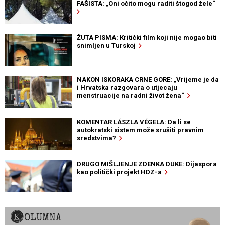
FAŠISTA: „Oni očito mogu raditi štogod žele“
ŽUTA PISMA: Kritički film koji nije mogao biti
snimljen u Turskoj
NAKON ISKORAKA CRNE GORE: „Vrijeme je da
i Hrvatska razgovara o utjecaju
menstruacije na radni život žena“
KOMENTAR LÁSZLA VÉGELA: Da li se
autokratski sistem može srušiti pravnim
sredstvima?
DRUGO MIŠLJENJE ZDENKA DUKE: Dijaspora
kao politički projekt HDZ-a
KOLUMNA