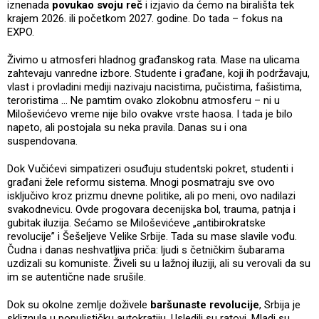
iznenada
povukao svoju reč
i izjavio da ćemo na birališta tek
krajem 2026. ili početkom 2027. godine. Do tada – fokus na
EXPO.
Živimo u atmosferi hladnog građanskog rata. Mase na ulicama
zahtevaju vanredne izbore. Studente i građane, koji ih podržavaju,
vlast i provladini mediji nazivaju nacistima, pučistima, fašistima,
teroristima ... Ne pamtim ovako zlokobnu atmosferu – ni u
Miloševićevo vreme nije bilo ovakve vrste haosa. I tada je bilo
napeto, ali postojala su neka pravila. Danas su i ona
suspendovana.
Dok Vučićevi simpatizeri osuđuju studentski pokret, studenti i
građani žele reformu sistema. Mnogi posmatraju sve ovo
isključivo kroz prizmu dnevne politike, ali po meni, ovo nadilazi
svakodnevicu. Ovde progovara decenijska bol, trauma, patnja i
gubitak iluzija. Sećamo se Miloševićeve „antibirokratske
revolucije” i Šešeljeve Velike Srbije. Tada su mase slavile vođu.
Čudna i danas neshvatljiva priča: ljudi s četničkim šubarama
uzdizali su komuniste. Živeli su u lažnoj iluziji, ali su verovali da su
im se autentične nade srušile.
Dok su okolne zemlje doživele
baršunaste revolucije
, Srbija je
skliznula u populističku autokratiju. Usledili su ratovi. Mladi su