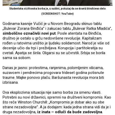
Studentska sizifovska borba je, u suštini, pokušaj da se dovrši Đinđićevo delo
(SCREENSHOT: YouTube)
Godinama kasnije Vučić je u Novom Beogradu skinuo tablu
„Bulevar Zorana Đinđića” i zakucao tablu „Bulevar Ratka Mladića”,
simbolično označivši novi put
. Posle atentata na Đinđića,
društvo je ostalo u grču nedovršene revolucije. Kapitalizam
rođen u ratovima uništio je ljudsku solidarnost. Narod je više od
decenije učio da trpi i preživljava. Korupcija i partitokratija su
cvetali. Apatija se širila. Oligarsi su se učvrstili. Srbija se borila
sama sa sobom.
Danas je jasno: protestima, ranjenima, polomljenim vilicama,
suzavcem i pendrecima progovara trideset godina potisnute
traume. Majke ponovo plaču. Baršunasta revolucija mora biti
izbrisana.
Ova eksplozivna situacija nije samo borba za smenu vlasti.
Potrebni su novi državnici, spremni na društveni kompromis. Kao
što reče Winston Churchill: „Kompromis je dobar ako su obe
strane nezadovoljne”. A ja dodajem: kada jedna strana vidi da je i
druga nezadovoljna,
iz inata – odluči da bude zadovoljna
.