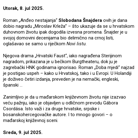
Utorak, 8. jul 2025.
Roman „Anđeo nestajanja“
Slobodana Šnajdera
ovih je dana
dobio nagradu „Miroslav Krleža” – što ukazuje da se u hrvatskom
duhovnom životu ipak dogodila izvesna promena. Šnajder je u
svojoj domovini decenijama bio delimično na crnoj listi,
oglašavao se samo u riječkom
Novi listu
.
Njegova drama „Hrvatski Faust“, iako nagrađena Sterijinom
nagradom, prikazana je u bečkom Burgtheateru, dok ju je
zagrebački HNK godinama ignorisao. Roman „Doba mjedi“ najzad
je postigao uspeh – kako u Hrvatskoj, tako i u Evropi. U Holandiji
je doživeo četiri izdanja, preveden je na nemački, engleski,
španski …
Zanimljivo je da u mađarskom književnom životu nije izazvao
veću pažnju, iako je objavljen u odličnom prevodu Gábora
Csordása. Isto važi i za druge hrvatske, srpske i
bosanskohercegovačke autore. I to mnogo govori – o
mađarskoj književnoj sceni.
Sreda, 9. jul 2025.