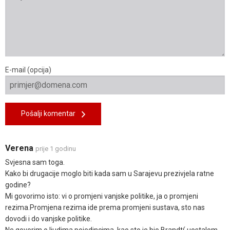
E-mail (opcija)
Pošalji komentar
Verena
prije 1 godinu
Svjesna sam toga.
Kako bi drugacije moglo biti kada sam u Sarajevu prezivjela ratne
godine?
Mi govorimo isto: vi o promjeni vanjske politike, ja o promjeni
rezima.Promjena rezima ide prema promjeni sustava, sto nas
dovodi i do vanjske politike.
Ne govorim o ljudima pojedincima, kao sto je bio Brandt( uostalom