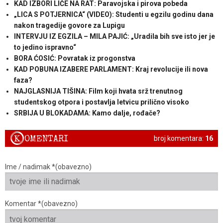
KAD IZBORI LIČE NA RAT: Paravojska i pirova pobeda
„LICA S POTJERNICA“ (VIDEO): Studenti u egzilu godinu dana
nakon tragedije govore za Lupigu
INTERVJU IZ EGZILA – MILA PAJIĆ: „Uradila bih sve isto jer je
to jedino ispravno“
BORA ĆOSIĆ: Povratak iz progonstva
KAD POBUNA IZABERE PARLAMENT: Kraj revolucije ili nova
faza?
NAJGLASNIJA TIŠINA: Film koji hvata srž trenutnog
studentskog otpora i postavlja letvicu prilično visoko
SRBIJA U BLOKADAMA: Kamo dalje, rođače?
K
OMENTARI
broj komentara:
16
Ime / nadimak *(obavezno)
Komentar *(obavezno)