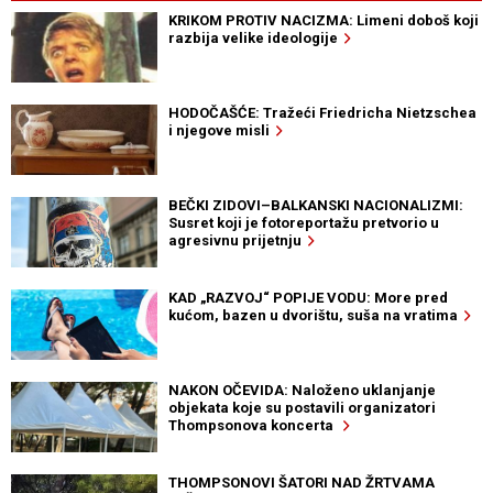
KRIKOM PROTIV NACIZMA: Limeni doboš koji
razbija velike ideologije
HODOČAŠĆE: Tražeći Friedricha Nietzschea
i njegove misli
BEČKI ZIDOVI–BALKANSKI NACIONALIZMI:
Susret koji je fotoreportažu pretvorio u
agresivnu prijetnju
KAD „RAZVOJ“ POPIJE VODU: More pred
kućom, bazen u dvorištu, suša na vratima
NAKON OČEVIDA: Naloženo uklanjanje
objekata koje su postavili organizatori
Thompsonova koncerta
THOMPSONOVI ŠATORI NAD ŽRTVAMA