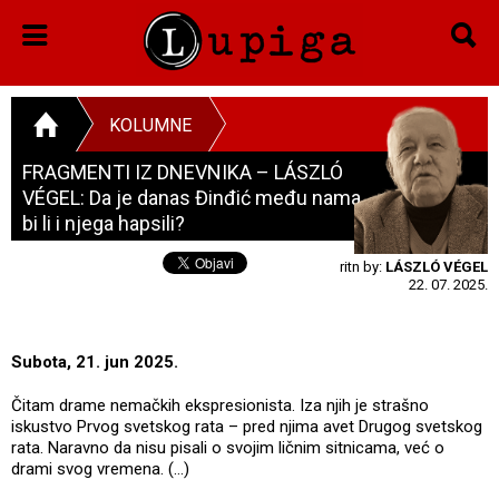
KOLUMNE
FRAGMENTI IZ DNEVNIKA – LÁSZLÓ
VÉGEL: Da je danas Đinđić među nama,
bi li i njega hapsili?
ritn by:
LÁSZLÓ VÉGEL
22. 07. 2025.
Subota, 21. jun 2025.
Čitam drame nemačkih ekspresionista. Iza njih je strašno
iskustvo Prvog svetskog rata – pred njima avet Drugog svetskog
rata. Naravno da nisu pisali o svojim ličnim sitnicama, već o
drami svog vremena. (…)