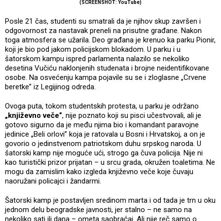
(SCREENSHOT: YouTube)
Posle 21 čas, studenti su smatrali da je njihov skup završen i
odgovornost za nastavak preneli na prisutne građane. Nakon
toga atmosfera se užarila. Deo građana je krenuo ka parku Pionir,
koji je bio pod jakom policijskom blokadom. U parku i u
šatorskom kampu ispred parlamenta nalazilo se nekoliko
desetina Vučiću naklonjenih studenata i brojne neidentifikovane
osobe. Na osvećenju kampa pojavile su se i zloglasne „Crvene
beretke” iz Legijinog odreda.
Ovoga puta, tokom studentskih protesta, u parku je održano
„književno veče”
, nije poznato koji su pisci učestvovali, ali je
gotovo sigurno da je među njima bio i komandant paravojne
jedinice „Beli orlovi” koja je ratovala u Bosni i Hrvatskoj, a on je
govorio o jedinstvenom patriotskom duhu srpskog naroda. U
šatorski kamp nije moguće ući, strogo ga čuva policija. Nije ni
kao turistički prizor prijatan – u srcu grada, okružen toaletima. Ne
mogu da zamislim kako izgleda književno veče koje čuvaju
naoružani policajci i žandarmi.
Šatorski kamp je postavljen sredinom marta i od tada je trn u oku
jednom delu beogradske javnosti, jer stalno – ne samo na
nekoliko sati ili dana – ometa saobraćaj. Ali nije reč samo o