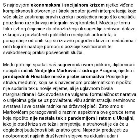
S najnovijom
ekonomskom i socijalnom krizom
rijetko viđene
kompleksnosti otvoren je i široki prostor javnih interpretacija koje
više služe zastiranju pravih uzroka i posljedica nego što analitički
pouzdano razotkrivaju integralni svoj kontekst. Možda je tomu
tako i zbog činjenice da obrazloženja ili sugestije redovno dolaze
iz krugova povlaštenih političkih i medijskih autoriteta, a
ponajmanje od onih koji su izravno pogođeni kriznim nedaćama i
onih koji im nastoje pomoći s pozicije kvalificiranih te
svakodnevnoj praksi posvećenih službi.
Među potonje spada i naš sugovornik ovom prilikom, diplomirani
socijalni radnik
Nedjeljko Marković
iz
udruge Pragma
, ujedno i
predsjednik Hrvatske mreže protiv siromaštva
. Posrijedi je
struka, međutim, koja se s navedenom problematikom nipošto
nije sudarila tek u novije vrijeme, ali je uglavnom bivala
marginalizirana i čak svođena na vulgarnu formulaičnost narativa
o uhljebima gdje se uz povlaštenu višu administraciju neminovno
svrstava i sve ostale radnike na državnoj plaći. Zato smo s
Markovićem porazgovarali o raznim aspektima ove goruće teme
koja nipošto
nije nastala tek s pandemijom i ratom u Ukrajini
,
iako je otad kriza sve teža i primjetnija, a strahovati je da će u
doglednoj budućnosti biti znatno gora. Naprotiv, preduvjeti za
neotpornost najširih društvenih slojeva na aktualni udar i