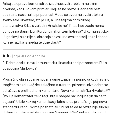
Arkaj pa upravo komunisti su izjednacavali problem na svim
nivoima, kao i u ovom primjeru koji se ne moze izjednaciti bez
obzira na nacionalnu pripadnost. Voda se uvodi na svaki otok i u
svako selo Hrvatske, sto je OK, a u naseljima domicilnog
stanovnistva Srba u zaledini Hrvatske ne? Pitas li se zasto nema
obnove na Baniji, Lici i Kordunu nakon zemljotresa? U komunistickoj
Jugoslaviji niko nije ni obracajo paznju na ovaj teritorij, tako i danas.
Koja je razlika izmedju te dvije vlasti?
Arkaj
prije više od 4 godine
"...Dobro dosli u novu komunisticku Hrvatsku pod patronatom EU-a i
gospodina Markovica"
--------------------------------
Prosječno obrazovanje i poznavanje značenja pojmova kod nas je u
tragičnom padu već desetljećima a trenutni prizemni nivo dobro se
odražava u prethodnom komentaru. Nova komunistička Hrvatska?!?
Što li je komentator želio reći i nije li mogao nać bolji način da na to
pojasni? U bilo kakvoj komunikaciji bitno je da je značenje pojmova
standardizirano i svima poznato ali čini mi se da to ovdje nije slučaj i
da komentator misli da je pridjev "komunistička" neka vrsta uvrede