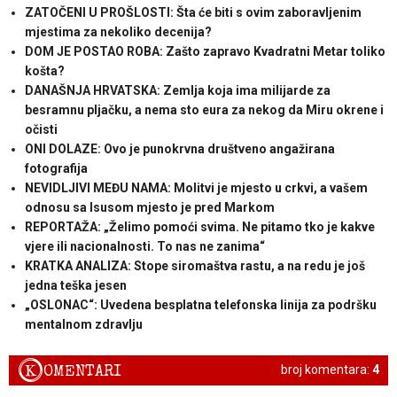
ZATOČENI U PROŠLOSTI: Šta će biti s ovim zaboravljenim
mjestima za nekoliko decenija?
DOM JE POSTAO ROBA: Zašto zapravo Kvadratni Metar toliko
košta?
DANAŠNJA HRVATSKA: Zemlja koja ima milijarde za
besramnu pljačku, a nema sto eura za nekog da Miru okrene i
očisti
ONI DOLAZE: Ovo je punokrvna društveno angažirana
fotografija
NEVIDLJIVI MEĐU NAMA: Molitvi je mjesto u crkvi, a vašem
odnosu sa Isusom mjesto je pred Markom
REPORTAŽA: „Želimo pomoći svima. Ne pitamo tko je kakve
vjere ili nacionalnosti. To nas ne zanima“
KRATKA ANALIZA: Stope siromaštva rastu, a na redu je još
jedna teška jesen
„OSLONAC“: Uvedena besplatna telefonska linija za podršku
mentalnom zdravlju
K
OMENTARI
broj komentara:
4