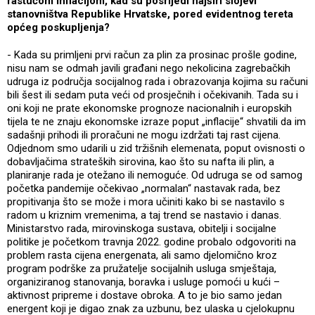
rastućom inflacijom, kad su posrijedi najširi slojevi
stanovništva Republike Hrvatske, pored evidentnog tereta
općeg poskupljenja?
- Kada su primljeni prvi račun za plin za prosinac prošle godine,
nisu nam se odmah javili građani nego nekolicina zagrebačkih
udruga iz područja socijalnog rada i obrazovanja kojima su računi
bili šest ili sedam puta veći od prosječnih i očekivanih. Tada su i
oni koji ne prate ekonomske prognoze nacionalnih i europskih
tijela te ne znaju ekonomske izraze poput „inflacije“ shvatili da im
sadašnji prihodi ili proračuni ne mogu izdržati taj rast cijena.
Odjednom smo udarili u zid tržišnih elemenata, poput ovisnosti o
dobavljačima strateških sirovina, kao što su nafta ili plin, a
planiranje rada je otežano ili nemoguće. Od udruga se od samog
početka pandemije očekivao „normalan“ nastavak rada, bez
propitivanja što se može i mora učiniti kako bi se nastavilo s
radom u kriznim vremenima, a taj trend se nastavio i danas.
Ministarstvo rada, mirovinskoga sustava, obitelji i socijalne
politike je početkom travnja 2022. godine probalo odgovoriti na
problem rasta cijena energenata, ali samo djelomično kroz
program podrške za pružatelje socijalnih usluga smještaja,
organiziranog stanovanja, boravka i usluge pomoći u kući –
aktivnost pripreme i dostave obroka. A to je bio samo jedan
energent koji je digao znak za uzbunu, bez ulaska u cjelokupnu