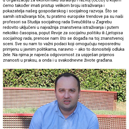
ćemo također imati pristup velikom broju istraživanja i
pokazatelja našeg gospodarskog i socijalnog razvoja. Što se
samih istraživanja tiče, tu pratimo europske trendove pa su naši
profesori sa Studija socijalnog rada Sveučilišta u Zagrebu
redovito uključeni u najvažnija znanstvena istraživanja i putem
nekoliko časopisa, poput
Revije za socijalnu politiku
ili
Ljetopisa
socijalnog rada
, prenose nam što se događa na toj znanstvenoj
sceni. Sve su nam to važni podaci koji omogućuju neposrednu
primjenu u javnim politikama, naravno – ako to donositelji odluka
žele. Na njima je najveća odgovornost za uspješan prijenos
znanosti u praksu, a onda i u svakodnevne živote građana.