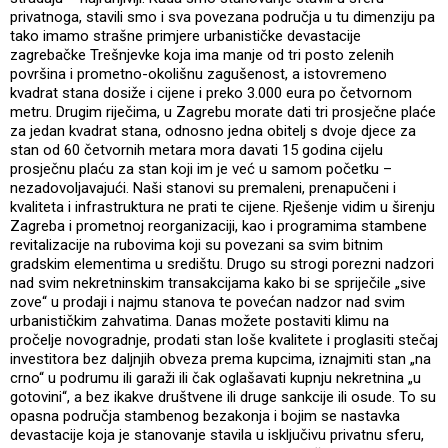
privatnoga, stavili smo i sva povezana područja u tu dimenziju pa
tako imamo strašne primjere urbanističke devastacije
zagrebačke Trešnjevke koja ima manje od tri posto zelenih
površina i prometno-okolišnu zagušenost, a istovremeno
kvadrat stana dosiže i cijene i preko 3.000 eura po četvornom
metru. Drugim riječima, u Zagrebu morate dati tri prosječne plaće
za jedan kvadrat stana, odnosno jedna obitelj s dvoje djece za
stan od 60 četvornih metara mora davati 15 godina cijelu
prosječnu plaću za stan koji im je već u samom početku –
nezadovoljavajući. Naši stanovi su premaleni, prenapučeni i
kvaliteta i infrastruktura ne prati te cijene. Rješenje vidim u širenju
Zagreba i prometnoj reorganizaciji, kao i programima stambene
revitalizacije na rubovima koji su povezani sa svim bitnim
gradskim elementima u središtu. Drugo su strogi porezni nadzori
nad svim nekretninskim transakcijama kako bi se spriječile „sive
zove“ u prodaji i najmu stanova te povećan nadzor nad svim
urbanističkim zahvatima. Danas možete postaviti klimu na
pročelje novogradnje, prodati stan loše kvalitete i proglasiti stečaj
investitora bez daljnjih obveza prema kupcima, iznajmiti stan „na
crno“ u podrumu ili garaži ili čak oglašavati kupnju nekretnina „u
gotovini“, a bez ikakve društvene ili druge sankcije ili osude. To su
opasna područja stambenog bezakonja i bojim se nastavka
devastacije koja je stanovanje stavila u isključivu privatnu sferu,