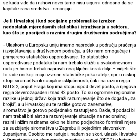
se kada vide da i njihovi novci tamo nisu sigurni, odnosno da se
kapitalizirana sredstva - smanjuju.
Je li Hrvatskoj i kod socijalne problematike izražen
nedostatak mjerodavnih statistika i istraživanja u sektoru,
kao što je posrijedi s raznim drugim društvenim područjima?
- Ulaskom u Europsku uniju imamo napredak u području praćenja
i izvještavanja u društvenom području, a što nam omogućuje i
primjereno statističko uspoređivanje. To statističko
uspoređivanje podataka bi nam trebalo služiti u svakodnevnom
radu jer bismo trebali napraviti onaj ključni korak dalje – vidjeti što
to rade oni koji imaju izvrsne statističke pokazatelje, npr. u niskoj
stopi siromaštva ili socijalne isključenosti, čak i na razini regija
NUTS 2, poput Praga koji ima stopu ispod devet posto, a njegova
regija Severozapaden iznad 42 posto. To su ogromne regionalne
razlike u jednoj državi koja traži razumijevanje što se događa „iza
brojki“, a u Hrvatskoj su te razlike gotovo zanemarive,
siromaštvo je gotovo podjednako zastupljeno. Dakle, ti podaci bi
nam trebali biti alat za razumijevanje situacije na nacionalnoj
razini i nižim razinama kako ne bismo podjednako formirali mjere
za suzbijanje siromaštva u Zagrebu ili pojedinim slavonskim
županijama. Osobito me raduje i, nadam se skori, ulazak Hrvatske
u Organizaciju za ekonomsku suradnju i razvoj (OECD) u kojem