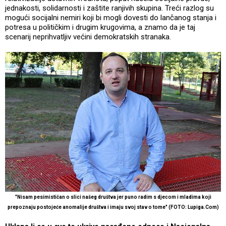
jednakosti, solidarnosti i zaštite ranjivih skupina. Treći razlog su
mogući socijalni nemiri koji bi mogli dovesti do lančanog stanja i
potresa u političkim i drugim krugovima, a znamo da je taj
scenarij neprihvatljiv većini demokratskih stranaka.
"Nisam pesimističan o slici našeg društva jer puno radim s djecom i mladima koji
prepoznaju postojeće anomalije društva i imaju svoj stav o tome" (FOTO: Lupiga.Com)