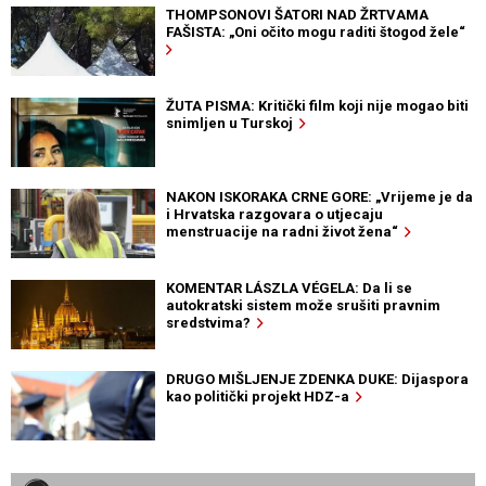
THOMPSONOVI ŠATORI NAD ŽRTVAMA
FAŠISTA: „Oni očito mogu raditi štogod žele“
ŽUTA PISMA: Kritički film koji nije mogao biti
snimljen u Turskoj
NAKON ISKORAKA CRNE GORE: „Vrijeme je da
i Hrvatska razgovara o utjecaju
menstruacije na radni život žena“
KOMENTAR LÁSZLA VÉGELA: Da li se
autokratski sistem može srušiti pravnim
sredstvima?
DRUGO MIŠLJENJE ZDENKA DUKE: Dijaspora
kao politički projekt HDZ-a