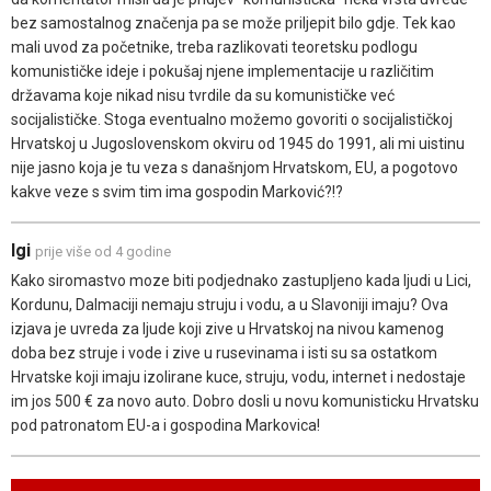
bez samostalnog značenja pa se može priljepit bilo gdje. Tek kao
mali uvod za početnike, treba razlikovati teoretsku podlogu
komunističke ideje i pokušaj njene implementacije u različitim
državama koje nikad nisu tvrdile da su komunističke već
socijalističke. Stoga eventualno možemo govoriti o socijalističkoj
Hrvatskoj u Jugoslovenskom okviru od 1945 do 1991, ali mi uistinu
nije jasno koja je tu veza s današnjom Hrvatskom, EU, a pogotovo
kakve veze s svim tim ima gospodin Marković?!?
Igi
prije više od 4 godine
Kako siromastvo moze biti podjednako zastupljeno kada ljudi u Lici,
Kordunu, Dalmaciji nemaju struju i vodu, a u Slavoniji imaju? Ova
izjava je uvreda za ljude koji zive u Hrvatskoj na nivou kamenog
doba bez struje i vode i zive u rusevinama i isti su sa ostatkom
Hrvatske koji imaju izolirane kuce, struju, vodu, internet i nedostaje
im jos 500 € za novo auto. Dobro dosli u novu komunisticku Hrvatsku
pod patronatom EU-a i gospodina Markovica!