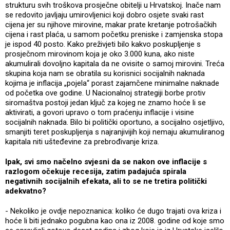
strukturu svih troškova prosječne obitelji u Hrvatskoj. Inače nam
se redovito javljaju umirovljenici koji dobro osjete svaki rast
cijena jer su njihove mirovine, makar prate kretanje potrošačkih
cijena i rast plaća, u samom početku preniske i zamjenska stopa
je ispod 40 posto. Kako preživjeti bilo kakvo poskupljenje s
prosječnom mirovinom koja je oko 3.000 kuna, ako niste
akumulirali dovoljno kapitala da ne ovisite o samoj mirovini. Treća
skupina koja nam se obratila su korisnici socijalnih naknada
kojima je inflacija „pojela“ porast zajamčene minimalne naknade
od početka ove godine. U Nacionalnoj strategiji borbe protiv
siromaštva postoji jedan ključ za kojeg ne znamo hoće li se
aktivirati, a govori upravo o tom praćenju inflacije i visine
socijalnih naknada. Bilo bi politički oportuno, a socijalno osjetljivo,
smanjiti teret poskupljenja s najranjivijih koji nemaju akumuliranog
kapitala niti ušteđevine za prebrođivanje kriza.
Ipak, svi smo načelno svjesni da se nakon ove inflacije s
razlogom očekuje recesija, zatim padajuća spirala
negativnih socijalnih efekata, ali to se ne tretira politički
adekvatno?
- Nekoliko je ovdje nepoznanica: koliko će dugo trajati ova kriza i
hoće li biti jednako pogubna kao ona iz 2008. godine od koje smo