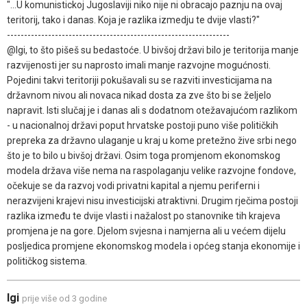
"...U komunistickoj Jugoslaviji niko nije ni obracajo paznju na ovaj
teritorij, tako i danas. Koja je razlika izmedju te dvije vlasti?"
-----------------------------------------------------------------
@Igi, to što pišeš su bedastoće. U bivšoj državi bilo je teritorija manje
razvijenosti jer su naprosto imali manje razvojne mogućnosti.
Pojedini takvi teritoriji pokušavali su se razviti investicijama na
državnom nivou ali novaca nikad dosta za zve što bi se željelo
napravit. Isti slučaj je i danas ali s dodatnom otežavajućom razlikom
- u nacionalnoj državi poput hrvatske postoji puno više političkih
prepreka za državno ulaganje u kraj u kome pretežno žive srbi nego
što je to bilo u bivšoj državi. Osim toga promjenom ekonomskog
modela država više nema na raspolaganju velike razvojne fondove,
očekuje se da razvoj vodi privatni kapital a njemu periferni i
nerazvijeni krajevi nisu investicijski atraktivni. Drugim rječima postoji
razlika između te dvije vlasti i nažalost po stanovnike tih krajeva
promjena je na gore. Djelom svjesna i namjerna ali u većem dijelu
posljedica promjene ekonomskog modela i općeg stanja ekonomije i
političkog sistema.
Igi
prije više od 3 godine