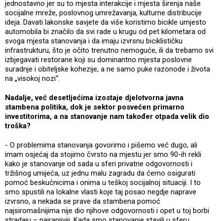
jednostavno jer su to mjesta interakcije i mjesta širenja naše
socijalne mreže, poslovnog umrežavanja, kulturne distribucije
ideja. Davati lakonske savjete da više koristimo bicikle umjesto
automobila bi značilo da svi rade u krugu od pet kilometara od
svoga mjesta stanovanja i da imaju izvrsnu biciklističku
infrastrukturu, što je očito trenutno nemoguće, ili da trebamo svi
izbjegavati restorane koji su dominantno mjesta poslovne
suradnje i obiteljske kohezije, a ne samo puke razonode i života
na „visokoj nozi“.
Nadalje, već desetljećima izostaje djelotvorna javna
stambena politika, dok je sektor posvećen primarno
investitorima, a na stanovanje nam također otpada velik dio
troška?
- O problemima stanovanja govorimo i pišemo već dugo, ali
imam osjećaj da stojimo čvrsto na mjestu jer smo 90-ih rekli
kako je stanovanje od sada u sferi privatne odgovornosti i
tržišnog umijeća, uz jednu malu zagradu da ćemo osigurati
pomoć beskućnicima i onima u teškoj socijalnoj situaciji. I to
smo spustili na lokalne vlasti koje taj posao negdje naprave
izvrsno, a nekada se prave da stambena pomoć
najsiromašnijima nije dio njihove odgovornosti i opet u toj borbi
stradaju – najranjiviji. Kada smo stanovanje stavili u sferu