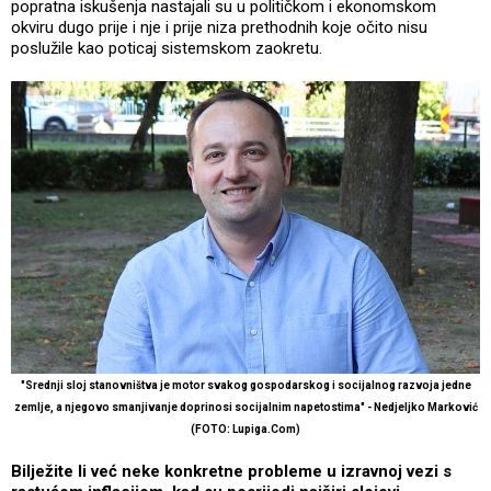
popratna iskušenja nastajali su u političkom i ekonomskom
okviru dugo prije i nje i prije niza prethodnih koje očito nisu
poslužile kao poticaj sistemskom zaokretu.
"Srednji sloj stanovništva je motor svakog gospodarskog i socijalnog razvoja jedne
zemlje, a njegovo smanjivanje doprinosi socijalnim napetostima" - Nedjeljko Marković
(FOTO: Lupiga.Com)
Bilježite li već neke konkretne probleme u izravnoj vezi s