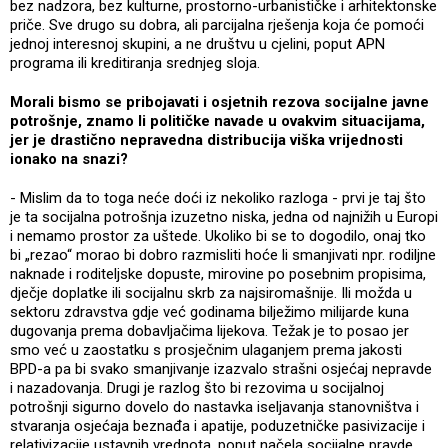
bez nadzora, bez kulturne, prostorno-urbanističke i arhitektonske
priče. Sve drugo su dobra, ali parcijalna rješenja koja će pomoći
jednoj interesnoj skupini, a ne društvu u cjelini, poput APN
programa ili kreditiranja srednjeg sloja.
Morali bismo se pribojavati i osjetnih rezova socijalne javne
potrošnje, znamo li političke navade u ovakvim situacijama,
jer je drastično nepravedna distribucija viška vrijednosti
ionako na snazi?
- Mislim da to toga neće doći iz nekoliko razloga - prvi je taj što
je ta socijalna potrošnja izuzetno niska, jedna od najnižih u Europi
i nemamo prostor za uštede. Ukoliko bi se to dogodilo, onaj tko
bi „rezao“ morao bi dobro razmisliti hoće li smanjivati npr. rodiljne
naknade i roditeljske dopuste, mirovine po posebnim propisima,
dječje doplatke ili socijalnu skrb za najsiromašnije. Ili možda u
sektoru zdravstva gdje već godinama bilježimo milijarde kuna
dugovanja prema dobavljačima lijekova. Težak je to posao jer
smo već u zaostatku s prosječnim ulaganjem prema jakosti
BPD-a pa bi svako smanjivanje izazvalo strašni osjećaj nepravde
i nazadovanja. Drugi je razlog što bi rezovima u socijalnoj
potrošnji sigurno dovelo do nastavka iseljavanja stanovništva i
stvaranja osjećaja beznađa i apatije, poduzetničke pasivizacije i
relativizacije ustavnih vrednota, poput načela socijalne pravde,