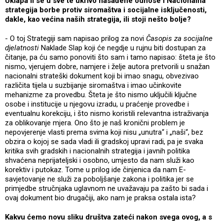
Uklapa li se u sve te ukrivo nasađene odnose i Nacionalna
strategija borbe protiv siromaštva i socijalne isključenosti,
dakle, kao većina naših strategija, ili stoji nešto bolje?
- O toj Strategiji sam napisao prilog za novi
Časopis za socijalne
djelatnosti
Naklade Slap koji će negdje u rujnu biti dostupan za
čitanje, pa ću samo ponoviti što sam i tamo napisao: šteta je što
nismo, vjerujem dobre, namjere i želje autora pretvorili u snažan
nacionalni strateški dokument koji bi imao snagu, obvezivao
različita tijela u suzbijanje siromaštva i imao učinkovite
mehanizme za provedbu. Šteta je što nismo uključili ključne
osobe i institucije u njegovu izradu, u praćenje provedbe i
eventualnu korekciju, i što nismo koristili relevantna istraživanja
za oblikovanje mjera. Ono što je naš kronični problem je
nepovjerenje vlasti prema svima koji nisu „unutra“ i „naši“, bez
obzira o kojoj se sada vladi ili gradskoj upravi radi, pa je svaka
kritika svih gradskih i nacionalnih strategija i javnih politika
shvaćena neprijateljski i osobno, umjesto da nam služi kao
korektiv i putokaz. Tome u prilog ide činjenica da nam E-
savjetovanje ne služi za poboljšanje zakona i politika jer se
primjedbe stručnjaka uglavnom ne uvažavaju pa zašto bi sada i
ovaj dokument bio drugačiji, ako nam je praksa ostala ista?
Kakvu ćemo novu sliku društva zateći nakon svega ovog, a s