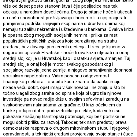
se opravljali gotovo deset godina i zbog koje je iz Hrvatske iselilo
više od deset posto stanovništva i čije posljedice nas tek
očekuju u narednim desetljećima. Drugo je pitanje hoće li utjecati
na našu sposobnost preživljavanja i hoćemo li u njoj osigurati
primjerenu podršku ranjivijim skupinama u društvu, onima koji
nemaju tu zalihu nekretnina i ušteđevine u bankama. Ovakva kriza
je opasna zbog mogućih socijalnih nemira i prilika za rast
populističkih političkih zvijezda koje parazitiraju na strahu
građana, bez davanja primjerenih rješenja. I treće je ključno za
dugoročni opravak Hrvatske - hoće li ova kriza utjecati na onaj
srednji sloj koji je u Hrvatskoj, kao i ostatku svijeta, smanjen. Taj
srednji sloj je onaj koji je motor svakog gospodarskog i
socijalnog razvoja jedne zemlje, a njegovo smanjivanje doprinosi
socijalnim napetostima. Vidim posebnu odgovornost
financijskog sektora - osobito kada znamo da banke imaju
nikada veću dobit, opet imaju višak novaca i ne znaju u što bi
točno ulagali zbog straha od spirale koja bi ugrozila njihove
investicije pa novac radije drže u svojim sefovima i zarađuju na
svakodnevnim naknadama za građane. U krizi očekujem da
banke podupru dobre poduzetničke projekte, kada već nisu
pokazale značajniji filantropski potencijal, koji bez podrške ne
mogu dobiti priliku za razvoj. Također, tek nam predstoji prava
demokratska rasprava o drugom mirovinskom stupu i njegovoj
opravdanosti, a tek rijetki građani provjeravaju svoje stanje i čude