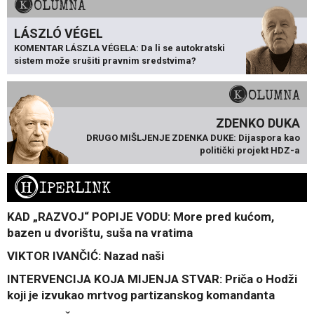
KOLUMNA
LÁSZLÓ VÉGEL
KOMENTAR LÁSZLA VÉGELA: Da li se autokratski
sistem može srušiti pravnim sredstvima?
KOLUMNA
ZDENKO DUKA
DRUGO MIŠLJENJE ZDENKA DUKE: Dijaspora kao
politički projekt HDZ-a
H
IPERLINK
KAD „RAZVOJ“ POPIJE VODU: More pred kućom,
bazen u dvorištu, suša na vratima
VIKTOR IVANČIĆ: Nazad naši
INTERVENCIJA KOJA MIJENJA STVAR: Priča o Hodži
koji je izvukao mrtvog partizanskog komandanta