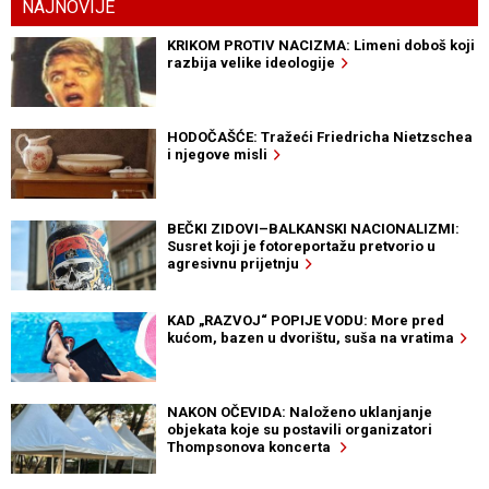
NAJNOVIJE
KRIKOM PROTIV NACIZMA: Limeni doboš koji
razbija velike ideologije
HODOČAŠĆE: Tražeći Friedricha Nietzschea
i njegove misli
BEČKI ZIDOVI–BALKANSKI NACIONALIZMI:
Susret koji je fotoreportažu pretvorio u
agresivnu prijetnju
KAD „RAZVOJ“ POPIJE VODU: More pred
kućom, bazen u dvorištu, suša na vratima
NAKON OČEVIDA: Naloženo uklanjanje
objekata koje su postavili organizatori
Thompsonova koncerta