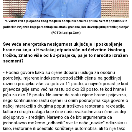
"Ovakva kriza je opasna zbog mogućih socijalnih nemira i prilika za rast populističkih
političkih zvijezda koje parazitiraju na strahu građana, bez davanja primjerenih rješenja"
(FOTO: Lupiga.Com)
Sve veća energetska nesigurnost uključuje i poskupljenje
hrane na koju u Hrvatskoj otpada više od četvrtine životnog
troška, znatno više od EU-prosjeka, pa je to naročito izražen
segment?
- Podaci govore kako su cijene dobara i usluga za osobnu
potrošnju, mjerene indeksom potrošačkih cijena, na godišnjoj
razini u prosjeku više za gotovo 11 posto, a najveći porast je kod
prijevoza gdje smo već na rastu od oko 20 posto, te kod hrane i
pića za oko 15 posto. Ne samo da rastu cijene hrane i prijevoza,
nego kontinuirano rastu cijene i u onim područjima koja govore o
našoj interakciji s drugima poput troškova restorana, rekreacije,
kulture i drugih usluga koje čine našu svakodnevicu i čine srednji
sloj upravo - srednjim. Naravno da će biti argumenata da
jednostavno možemo „odbaciti“ sve te naše „navike“ odlazaka u
kino, restorane ili učestalo korištenje automobila, ali to nije tako