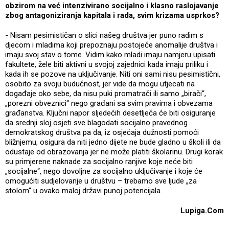
obzirom na već intenzivirano socijalno i klasno raslojavanje
zbog antagoniziranja kapitala i rada, svim krizama usprkos?
- Nisam pesimističan o slici našeg društva jer puno radim s
djecom i mladima koji prepoznaju postojeće anomalije društva i
imaju svoj stav o tome. Vidim kako mladi imaju namjeru upisati
fakultete, žele biti aktivni u svojoj zajednici kada imaju priliku i
kada ih se pozove na uključivanje. Niti oni sami nisu pesimistični,
osobito za svoju budućnost, jer vide da mogu utjecati na
događaje oko sebe, da nisu puki promatrači ili samo „birači“,
„porezni obveznici“ nego građani sa svim pravima i obvezama
građanstva. Ključni napor sljedećih desetljeća će biti osiguranje
da srednji sloj osjeti sve blagodati socijalno pravednog
demokratskog društva pa da, iz osjećaja dužnosti pomoći
bližnjemu, osigura da niti jedno dijete ne bude gladno u školi ili da
odustaje od obrazovanja jer ne može platiti školarinu. Drugi korak
su primjerene naknade za socijalno ranjive koje neće biti
„socijalne“, nego dovoljne za socijalno uključivanje i koje će
omogućiti sudjelovanje u društvu – trebamo sve ljude „za
stolom“ u ovako maloj državi punoj potencijala.
Lupiga.Com