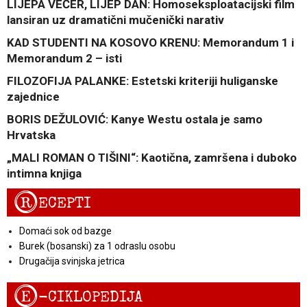
LIJEPA VEČER, LIJEP DAN: Homoseksploatacijski film
lansiran uz dramatični mučenički narativ
KAD STUDENTI NA KOSOVO KRENU: Memorandum 1 i
Memorandum 2 – isti
FILOZOFIJA PALANKE: Estetski kriteriji huliganske
zajednice
BORIS DEŽULOVIĆ: Kanye Westu ostala je samo
Hrvatska
„MALI ROMAN O TIŠINI“: Kaotična, zamršena i duboko
intimna knjiga
R
ECEPTI
Domaći sok od bazge
Burek (bosanski) za 1 odraslu osobu
Drugačija svinjska jetrica
E
-CIKLOPEDIJA