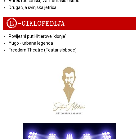
Burek (bosanski) za 1 odraslu osobu
Drugačija svinjska jetrica
E
-CIKLOPEDIJA
Povijesni put Hitlerove 'klonje'
Yugo - urbana legenda
Freedom Theatre (Teatar slobode)