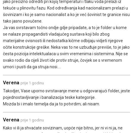
jako precizno odrediti pri kojoj temperaturi i tlaku voda prelazi iz
tekuće u plinovitu fazu. Kod određivanja kad nacionalizam prelazi u
šovinizam i ko je samo nacionalist a ko je već šovinist te granice nisu
tako jasno povučene.
Ja vas svrstavam točno ondje gdje pripadate, a to je folder u kome
se nalaze propagandisti vladajućeg sustava koji bilo zbog
materijalne ovisnosti ili nedostatka kičme odbijaju vidjeti njegove
očite konstrukcije greške. Neka vas to ne uzbuđuje previše, to je jako
česta pozicija intelektualaca u svim vremenima i sistemima. Nije se
svako rodio da cijeli život ide protiv struje, čovjek se s vremenom
umori i pusti da ga struja nosi....
Verena
prije 1 godinu
Takodjer, Vase uporno svrstavanje mene u odgovarajući folder, jeste
pojednostavljivanje i banalizacija teske kategorije.
Mozda bi i imalo temelja da ja to potvrdim; ali nisam.
Verena
prije 1 godinu
Kako vi ili ja shvaćate sovizinam, uopće nije bitno, jer ni vi ni ja, ne