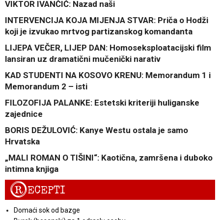
VIKTOR IVANČIĆ: Nazad naši
INTERVENCIJA KOJA MIJENJA STVAR: Priča o Hodži
koji je izvukao mrtvog partizanskog komandanta
LIJEPA VEČER, LIJEP DAN: Homoseksploatacijski film
lansiran uz dramatični mučenički narativ
KAD STUDENTI NA KOSOVO KRENU: Memorandum 1 i
Memorandum 2 – isti
FILOZOFIJA PALANKE: Estetski kriteriji huliganske
zajednice
BORIS DEŽULOVIĆ: Kanye Westu ostala je samo
Hrvatska
„MALI ROMAN O TIŠINI“: Kaotična, zamršena i duboko
intimna knjiga
R
ECEPTI
Domaći sok od bazge