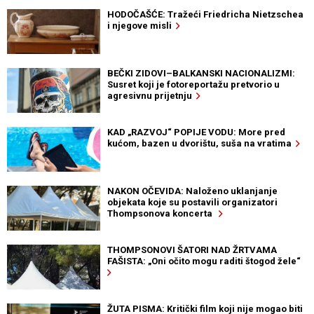
HODOČAŠĆE: Tražeći Friedricha Nietzschea
i njegove misli
BEČKI ZIDOVI–BALKANSKI NACIONALIZMI:
Susret koji je fotoreportažu pretvorio u
agresivnu prijetnju
KAD „RAZVOJ“ POPIJE VODU: More pred
kućom, bazen u dvorištu, suša na vratima
NAKON OČEVIDA: Naloženo uklanjanje
objekata koje su postavili organizatori
Thompsonova koncerta
THOMPSONOVI ŠATORI NAD ŽRTVAMA
FAŠISTA: „Oni očito mogu raditi štogod žele“
ŽUTA PISMA: Kritički film koji nije mogao biti