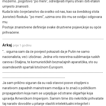
mozemo , pogotovo:"po meni", odredjivati mjeru stvari i biti etalon
umjesto znanosti .
Kuda bi islo čovječanstvo da svatko od nas, kao sa švedskog stola
,koristeći floskulu :"po meni", uzima ono što mu se svidja i odgovara
mu.
Postoje znanstvene definicije svake drustvene pojave,koje su opće
prihvaćene.
Arkaj
prije 1 godinu
"... sigurna sam da će povijest pokazati da je Putin ne samo
nacionalista, već i zločinac. Jedna vrlo nesretna sublimacija ruskih
careva i Staljina, te komunističkih beznačajnih aparatčika, sto su
osamdesetih spartali Istočnom Europom.
-------------------------------------------------------------------------------------
-----------------------------------------------------
Ja sam prilično siguran da su vaši stavovi posve stopljeni s
narativom zapadnih mainstream medija a to znači s političkom
propagandom koja nam se ucjepljuje od strane oligarhije koja
upravlja Američkom Imperijom. Samim time što nekritički prihvatate
taj narativ dovodite u pitanje vlastiti intelektualni integritet i