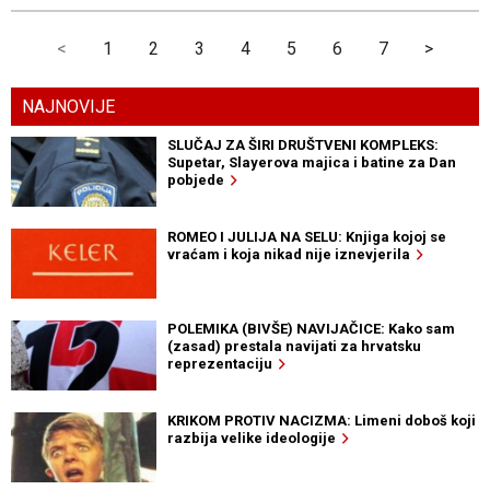
<
1
2
3
4
5
6
7
>
NAJNOVIJE
SLUČAJ ZA ŠIRI DRUŠTVENI KOMPLEKS:
Supetar, Slayerova majica i batine za Dan
pobjede
ROMEO I JULIJA NA SELU: Knjiga kojoj se
vraćam i koja nikad nije iznevjerila
POLEMIKA (BIVŠE) NAVIJAČICE: Kako sam
(zasad) prestala navijati za hrvatsku
reprezentaciju
KRIKOM PROTIV NACIZMA: Limeni doboš koji
razbija velike ideologije