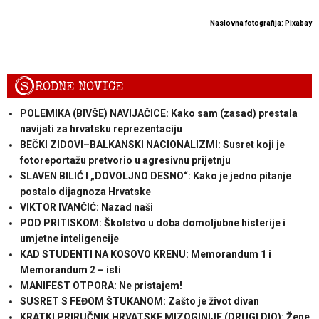
Naslovna fotografija: Pixabay
S
RODNE NOVICE
POLEMIKA (BIVŠE) NAVIJAČICE: Kako sam (zasad) prestala
navijati za hrvatsku reprezentaciju
BEČKI ZIDOVI–BALKANSKI NACIONALIZMI: Susret koji je
fotoreportažu pretvorio u agresivnu prijetnju
SLAVEN BILIĆ I „DOVOLJNO DESNO“: Kako je jedno pitanje
postalo dijagnoza Hrvatske
VIKTOR IVANČIĆ: Nazad naši
POD PRITISKOM: Školstvo u doba domoljubne histerije i
umjetne inteligencije
KAD STUDENTI NA KOSOVO KRENU: Memorandum 1 i
Memorandum 2 – isti
MANIFEST OTPORA: Ne pristajem!
SUSRET S FEĐOM ŠTUKANOM: Zašto je život divan
KRATKI PRIRUČNIK HRVATSKE MIZOGINIJE (DRUGI DIO): Žene