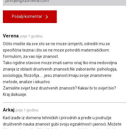
Pošalji komentar
Verena
prije 1 godinu
Očito mislite da sve sto se ne moze izmjeriti, odrediti mu se
specifična tezina i što se ne moze potvrditi matematičkom
formulom, za vas nije znanost.
Tako rigidne stavove moze imati samo onaj tko ima nedovoljna
znanja iz oblasti drustvenih znanosti.Ne zaboravite: psihologija,
sociologija, filozofija......jesu znanost.Imaju svoje znanstvene
metode, analize i iskustvo.
Zamislite svijet bez drustvenih znanosti? Kakav bi to svijet bio?
Kraj diskusije.
Arkaj
prije 1 godinu
Kad izađe iz domena tehničkih i prirodnih a pređe u područje
društvenih nauka znanost gubi svoju egzaktnost i jasnoći. Možete