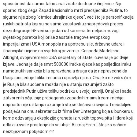
sposobnost da samostalno analizirate dostupne činjenice. Nije
sporno zbog čega Zapad iracionalno mrzi predsjednika Putina, to
sigurno nije zbog "otmice ukrajinske djece", već što je personifikacija
ruskih patriota koji su ne samo zaustavili uznapredovali proces
dezintegracije RF već su i jedan od kamena temeljaca novog
svjetskog poretka koji briše zaostale tragove evropskog
imperijalizma i USA monopola na upotrebu sile, državne udare i
financijske ucjene na svjetskoj pozornici. Gospođa Madeleine
Albright, svojevremeno USA secretary of state, čuvena je po dvije
izjave. Jedna je da je smrt 500000 iračke djece kao posljedica iraku
nametnutih sankcija bila opravdana a druga da je nepravedno da
Rusija posjeduje toliko resursa i upravlja njima. Onaj ko ne vidi s čim
je Rusija bila suočena možda nije u stanju razumjeti zašto
predsjednik Putin uživa toliku podršku u svojoj zemlji. Onaj ko i sada
zatvorenih očiju pije propagandu zapadnih mainstream medija
naprosto nije u stanju razumjeti što se dešava u svijetu. I neodoljivo
podsjeća na onu sekretaricu iz filma Der Untergang koja u bunkeru u
kome odzvanjaju eksplozije granata iz ruskih topova pita Hitlera koji
odlazi u svoje prostorije da se ubije: Ali moj Fireru, što je s našom
neizbježnom pobjedom?!?