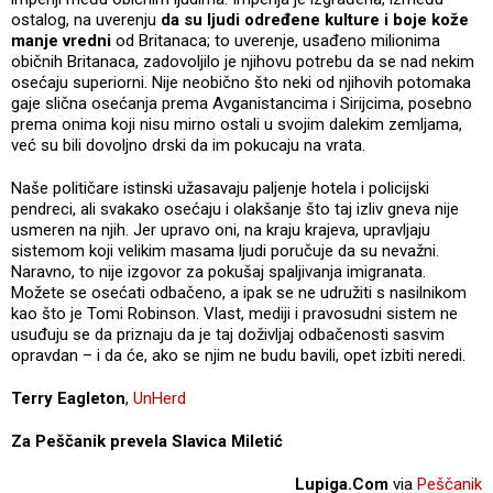
ostalog, na uverenju
da su ljudi određene kulture i boje kože
manje vredni
od Britanaca; to uverenje, usađeno milionima
običnih Britanaca, zadovoljilo je njihovu potrebu da se nad nekim
osećaju superiorni. Nije neobično što neki od njihovih potomaka
gaje slična osećanja prema Avganistancima i Sirijcima, posebno
prema onima koji nisu mirno ostali u svojim dalekim zemljama,
već su bili dovoljno drski da im pokucaju na vrata.
Naše političare istinski užasavaju paljenje hotela i policijski
pendreci, ali svakako osećaju i olakšanje što taj izliv gneva nije
usmeren na njih. Jer upravo oni, na kraju krajeva, upravljaju
sistemom koji velikim masama ljudi poručuje da su nevažni.
Naravno, to nije izgovor za pokušaj spaljivanja imigranata.
Možete se osećati odbačeno, a ipak se ne udružiti s nasilnikom
kao što je Tomi Robinson. Vlast, mediji i pravosudni sistem ne
usuđuju se da priznaju da je taj doživljaj odbačenosti sasvim
opravdan – i da će, ako se njim ne budu bavili, opet izbiti neredi.
Terry Eagleton
,
UnHerd
Za Peščanik prevela Slavica Miletić
Lupiga.Com
via
Peščanik