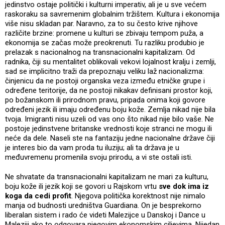
jedinstvo ostaje politički i kulturni imperativ, ali je u sve većem
raskoraku sa savremenim globalnim tržištem. Kultura i ekonomija
više nisu skladan par. Naravno, za to su često krive njihove
različite brzine: promene u kulturi se zbivaju tempom puža, a
ekonomija se začas može preokrenuti. Tu razliku produbio je
prelazak s nacionalnog na transnacionalni kapitalizam. Od
radnika, čiji su mentalitet oblikovali vekovi lojalnost kralju i zemlji,
sad se implicitno traži da prepoznaju veliku laž nacionalizma:
činjenicu da ne postoji organska veza između etničke grupe i
određene teritorije, da ne postoji nikakav definisani prostor koji,
po božanskom ili prirodnom pravu, pripada onima koji govore
određeni jezik ili imaju određenu boju kože. Zemlja nikad nije bila
tvoja. Imigranti nisu uzeli od vas ono što nikad nije bilo vaše. Ne
postoje jedinstvene britanske vrednosti koje stranci ne mogu ili
neće da dele. Naseli ste na fantaziju jedne nacionalne države čiji
je interes bio da vam proda tu iluziju; ali ta država je u
međuvremenu promenila svoju prirodu, a vi ste ostali isti.
Ne shvatate da transnacionalni kapitalizam ne mari za kulturu,
boju kože ili jezik koji se govori u Rajskom vrtu
sve dok ima iz
koga da cedi profit
. Njegova politička korektnost nije nimalo
manja od budnosti uredništva Guardiana. On je besprekorno
liberalan sistem i rado će videti Malezijce u Danskoj i Dance u
Maleziji ako to odgovara njegovim ekonomskim ciljevima. Nijedan