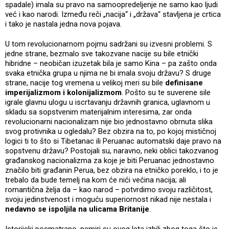
spadale) imala su pravo na samoopredeljenje ne samo kao ljudi
već i kao narodi. Između reči „nacija“ i „država“ stavljena je crtica
i tako je nastala jedna nova pojava.
U tom revolucionarnom pojmu sadržani su izvesni problemi. S
jedne strane, bezmalo sve takozvane nacije su bile etnički
hibridne – neobičan izuzetak bila je samo Kina – pa zašto onda
svaka etnička grupa u njima ne bi imala svoju državu? S druge
strane, nacije tog vremena u velikoj meri su bile
definisane
imperijalizmom i kolonijalizmom
. Pošto su te suverene sile
igrale glavnu ulogu u iscrtavanju državnih granica, uglavnom u
skladu sa sopstvenim materijalnim interesima, zar onda
revolucionarni nacionalizam nije bio jednostavno obrnuta slika
svog protivnika u ogledalu? Bez obzira na to, po kojoj mističnoj
logici ti to što si Tibetanac ili Peruanac automatski daje pravo na
sopstvenu državu? Postojali su, naravno, neki oblici takozvanog
građanskog nacionalizma za koje je biti Peruanac jednostavno
značilo biti građanin Perua, bez obzira na etničko poreklo, i to je
trebalo da bude temelj na kom će nići većina nacija; ali
romantična želja da – kao narod – potvrdimo svoju različitost,
svoju jedinstvenost i moguću superiornost nikad nije nestala i
nedavno se ispoljila na ulicama Britanije
.
Istorijski posmatrano, nemiri su ovog leta izbili zbog toga što je