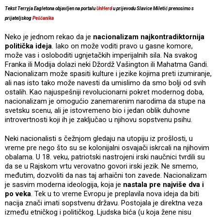
Tekst Terryja Eagletona objavljen na portalu
UnHerd
u prijevodu Slavice Miletić prenosimo s
prijateljskog
Peščanika
Neko je jednom rekao da je
nacionalizam najkontradiktornija
politička ideja
. Iako on može voditi pravo u gasne komore,
može vas i osloboditi ugnjetačkih imperijalnih sila. Na svakog
Franka ili Modija dolazi neki Džordž Vašington ili Mahatma Gandi.
Nacionalizam može spasiti kulture i jezike kojima preti izumiranje,
ali nas isto tako može navesti da umislimo da smo bolji od svih
ostalih. Kao najuspešniji revolucionarni pokret modernog doba,
nacionalizam je omogućio zanemarenim narodima da stupe na
svetsku scenu, ali je istovremeno bio i jedan oblik duhovne
introvertnosti koji ih je zaključao u njihovu sopstvenu psihu.
Neki nacionalisti s čežnjom gledaju na utopiju iz prošlosti, u
vreme pre nego što su se kolonijalni osvajači iskrcali na njihovim
obalama. U 18. veku, patriotski nastrojeni irski naučnici tvrdili su
da se u Rajskom vrtu verovatno govori irski jezik. Ne smemo,
međutim, dozvoliti da nas taj arhaični ton zavede. Nacionalizam
je sasvim moderna ideologija, koja je
nastala pre najviše dva i
po veka
. Tek u to vreme Evropu je preplavila nova ideja da biti
nacija znači imati sopstvenu državu. Postojala je direktna veza
između etničkog i političkog. Ljudska bića (u koja žene nisu