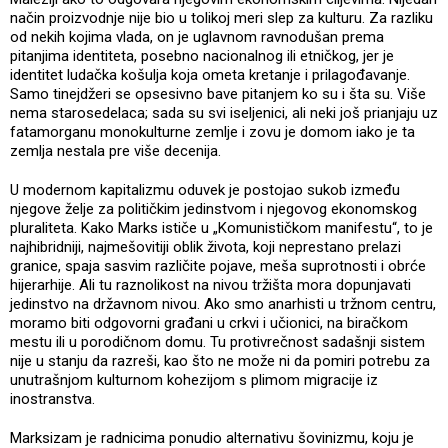
način proizvodnje nije bio u tolikoj meri slep za kulturu. Za razliku
od nekih kojima vlada, on je uglavnom ravnodušan prema
pitanjima identiteta, posebno nacionalnog ili etničkog, jer je
identitet ludačka košulja koja ometa kretanje i prilagođavanje.
Samo tinejdžeri se opsesivno bave pitanjem ko su i šta su. Više
nema starosedelaca; sada su svi iseljenici, ali neki još prianjaju uz
fatamorganu monokulturne zemlje i zovu je domom iako je ta
zemlja nestala pre više decenija.
U modernom kapitalizmu oduvek je postojao sukob između
njegove želje za političkim jedinstvom i njegovog ekonomskog
pluraliteta. Kako Marks ističe u „Komunističkom manifestu“, to je
najhibridniji, najmešovitiji oblik života, koji neprestano prelazi
granice, spaja sasvim različite pojave, meša suprotnosti i obrće
hijerarhije. Ali tu raznolikost na nivou tržišta mora dopunjavati
jedinstvo na državnom nivou. Ako smo anarhisti u tržnom centru,
moramo biti odgovorni građani u crkvi i učionici, na biračkom
mestu ili u porodičnom domu. Tu protivrečnost sadašnji sistem
nije u stanju da razreši, kao što ne može ni da pomiri potrebu za
unutrašnjom kulturnom kohezijom s plimom migracije iz
inostranstva.
Marksizam je radnicima ponudio alternativu šovinizmu, koju je