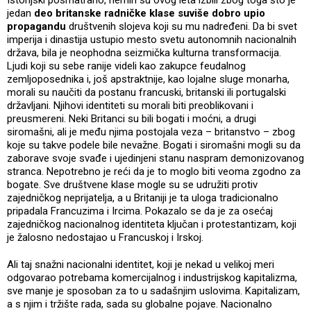
jedan
deo britanske radničke klase suviše dobro upio
propagandu
društvenih slojeva koji su mu nadređeni. Da bi svet
imperija i dinastija ustupio mesto svetu autonomnih nacionalnih
država, bila je neophodna seizmička kulturna transformacija.
Ljudi koji su sebe ranije videli kao zakupce feudalnog
zemljoposednika i, još apstraktnije, kao lojalne sluge monarha,
morali su naučiti da postanu francuski, britanski ili portugalski
državljani. Njihovi identiteti su morali biti preoblikovani i
preusmereni. Neki Britanci su bili bogati i moćni, a drugi
siromašni, ali je među njima postojala veza – britanstvo – zbog
koje su takve podele bile nevažne. Bogati i siromašni mogli su da
zaborave svoje svađe i ujedinjeni stanu naspram demonizovanog
stranca. Nepotrebno je reći da je to moglo biti veoma zgodno za
bogate. Sve društvene klase mogle su se udružiti protiv
zajedničkog neprijatelja, a u Britaniji je ta uloga tradicionalno
pripadala Francuzima i Ircima. Pokazalo se da je za osećaj
zajedničkog nacionalnog identiteta ključan i protestantizam, koji
je žalosno nedostajao u Francuskoj i Irskoj.
Ali taj snažni nacionalni identitet, koji je nekad u velikoj meri
odgovarao potrebama komercijalnog i industrijskog kapitalizma,
sve manje je sposoban za to u sadašnjim uslovima. Kapitalizam,
a s njim i tržište rada, sada su globalne pojave. Nacionalno