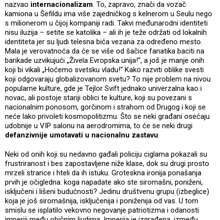
nazvao
internacionalizam
. To, zapravo, znači da vozač
kamiona u Šefildu ima više zajedničkog s kelnerom u Seulu nego
s milionerom u čijoj kompaniji radi. Takvi međunarodni identiteti
nisu iluzija – setite se katolika – ali ih je teže održati od lokalnih
identiteta jer su ljudi telesna bića vezana za određeno mesto.
Mala je verovatnoća da će se više od šačice fanatika baciti na
barikade uzvikujući „Živela Evropska unija!“, a još je manje onih
koji bi vikali „Hoćemo svetsku vladu!“ Kako razviti oblike svesti
koji odgovaraju globalizovanom svetu? To nije problem na nivou
popularne kulture, gde je Tejlor Svift jednako univerzalna kao i
novac, ali postoje stariji oblici te kulture, koji su povezani s
nacionalnim ponosom, gorčinom i strahom od Drugog i koji se
neće lako privoleti kosmopolitizmu. Što se neki građani osećaju
udobnije u VIP salonu na aerodromima, to će se neki drugi
defanzivnije umotavati u nacionalnu zastavu
.
Neki od onih koji su nedavno gađali policiju ciglama pokazali su
frustriranost i bes zapostavljene niže klase, dok su drugi prosto
mrzeli strance i hteli da ih istuku. Groteskna ironija ponašanja
prvih je očigledna: koga napadate ako ste siromašni, poniženi,
isključeni i lišeni budućnosti? Jedinu društvenu grupu (izbeglice)
koja je još siromašnija, isključenija i poniženija od vas. U tom
smislu se isplatilo vekovno negovanje patriotizma i odanosti
imperiji među običnim ljudima. Imperija je izgrađena, između