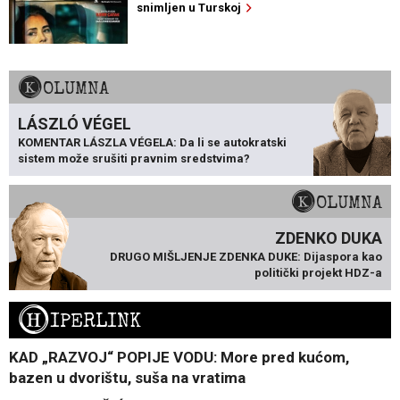
snimljen u Turskoj
KOLUMNA
LÁSZLÓ VÉGEL
KOMENTAR LÁSZLA VÉGELA: Da li se autokratski
sistem može srušiti pravnim sredstvima?
KOLUMNA
ZDENKO DUKA
DRUGO MIŠLJENJE ZDENKA DUKE: Dijaspora kao
politički projekt HDZ-a
H
IPERLINK
KAD „RAZVOJ“ POPIJE VODU: More pred kućom,
bazen u dvorištu, suša na vratima