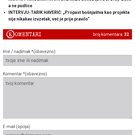
a ne pudlice
INTERVJU-TARIK HAVERIĆ: „Propast bošnjaštva kao projekta
nije nikakav izuzetak, već je prije pravilo“
K
OMENTARI
broj komentara:
32
Ime / nadimak *(obavezno)
Komentar *(obavezno)
E-mail (opcija)