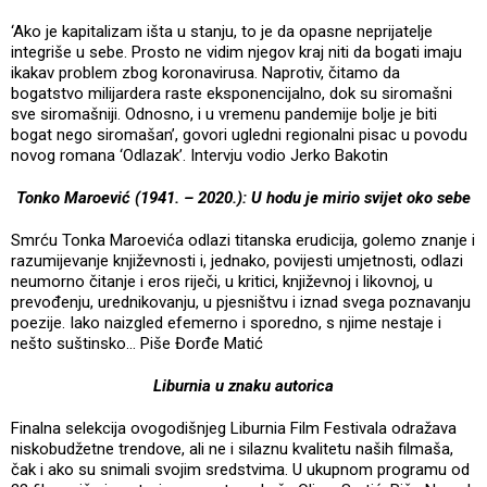
‘Ako je kapitalizam išta u stanju, to je da opasne neprijatelje
integriše u sebe. Prosto ne vidim njegov kraj niti da bogati imaju
ikakav problem zbog koronavirusa. Naprotiv, čitamo da
bogatstvo milijardera raste eksponencijalno, dok su siromašni
sve siromašniji. Odnosno, i u vremenu pandemije bolje je biti
bogat nego siromašan’, govori ugledni regionalni pisac u povodu
novog romana ‘Odlazak’. Intervju vodio Jerko Bakotin
Tonko Maroević (1941. – 2020.): U hodu je mirio svijet oko sebe
Smrću Tonka Maroevića odlazi titanska erudicija, golemo znanje i
razumijevanje književnosti i, jednako, povijesti umjetnosti, odlazi
neumorno čitanje i eros riječi, u kritici, književnoj i likovnoj, u
prevođenju, urednikovanju, u pjesništvu i iznad svega poznavanju
poezije. Iako naizgled efemerno i sporedno, s njime nestaje i
nešto suštinsko… Piše Đorđe Matić
Liburnia u znaku autorica
Finalna selekcija ovogodišnjeg Liburnia Film Festivala odražava
niskobudžetne trendove, ali ne i silaznu kvalitetu naših filmaša,
čak i ako su snimali svojim sredstvima. U ukupnom programu od