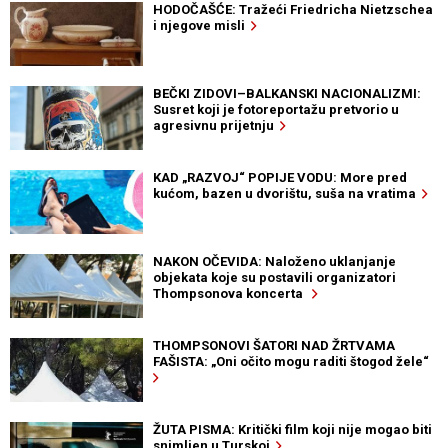
HODOČAŠĆE: Tražeći Friedricha Nietzschea
i njegove misli
BEČKI ZIDOVI–BALKANSKI NACIONALIZMI:
Susret koji je fotoreportažu pretvorio u
agresivnu prijetnju
KAD „RAZVOJ“ POPIJE VODU: More pred
kućom, bazen u dvorištu, suša na vratima
NAKON OČEVIDA: Naloženo uklanjanje
objekata koje su postavili organizatori
Thompsonova koncerta
THOMPSONOVI ŠATORI NAD ŽRTVAMA
FAŠISTA: „Oni očito mogu raditi štogod žele“
ŽUTA PISMA: Kritički film koji nije mogao biti
snimljen u Turskoj