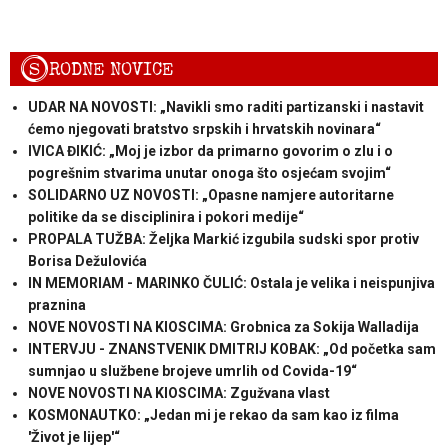
S
RODNE NOVICE
UDAR NA NOVOSTI: „Navikli smo raditi partizanski i nastavit
ćemo njegovati bratstvo srpskih i hrvatskih novinara“
IVICA ĐIKIĆ: „Moj je izbor da primarno govorim o zlu i o
pogrešnim stvarima unutar onoga što osjećam svojim“
SOLIDARNO UZ NOVOSTI: „Opasne namjere autoritarne
politike da se disciplinira i pokori medije“
PROPALA TUŽBA: Željka Markić izgubila sudski spor protiv
Borisa Dežulovića
IN MEMORIAM - MARINKO ČULIĆ: Ostala je velika i neispunjiva
praznina
NOVE NOVOSTI NA KIOSCIMA: Grobnica za Sokija Walladija
INTERVJU - ZNANSTVENIK DMITRIJ KOBAK: „Od početka sam
sumnjao u službene brojeve umrlih od Covida-19“
NOVE NOVOSTI NA KIOSCIMA: Zgužvana vlast
KOSMONAUTKO: „Jedan mi je rekao da sam kao iz filma
'Život je lijep'“