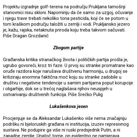
Projektu izgradnje golf-terena na području Prukljana tamošnji
stanovnici nisu skloni. Napominju da će samo za uzgoj, očuvanje
i njegu trave trebati nekoliko tona pesticida, koji će se potom u
tom kraškom području taložiti u zemlji i vodi. Prukljansko jezero
je, kažu, rajska, netaknuta priroda koju treba takvom sačuvati.
Piše Dragan Grozdanić
Zbogom partije
Građanska kritika stranačkog života i političkih partija prošla je,
ugrubo govoreći, kroz tri faze. U prvoj su stranke promatrane kao
oruđe razdora koje narušava društvenu harmoniju, u drugoj se
kritiziraju enormna faktična moć koju su stranke zadobile u
društvu i negativne tendencije u samim partijama poput korupcije
i oligarhije, dok se u trećoj naglašava njihov neuspjeh u
ostvarivanju društvenih funkcija. Piše Srećko Pulig
Lukašenkova jesen
Procjenjuje se da Aleksandar Lukašenko više nema značajniju
podršku ni bjeloruskih građana ni institucija, izuzev represivnog
sustava. Ne podupire ga više ni ruski predsjednik Putin, a ni
zapadne zemlje. Unatoč tome, on evidentno ne namjerava