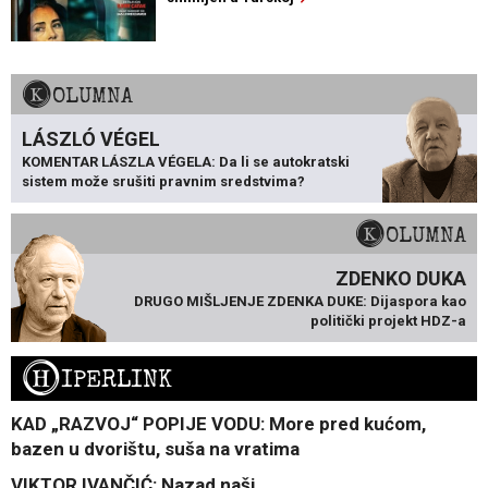
KOLUMNA
LÁSZLÓ VÉGEL
KOMENTAR LÁSZLA VÉGELA: Da li se autokratski
sistem može srušiti pravnim sredstvima?
KOLUMNA
ZDENKO DUKA
DRUGO MIŠLJENJE ZDENKA DUKE: Dijaspora kao
politički projekt HDZ-a
H
IPERLINK
KAD „RAZVOJ“ POPIJE VODU: More pred kućom,
bazen u dvorištu, suša na vratima
VIKTOR IVANČIĆ: Nazad naši