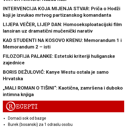
INTERVENCIJA KOJA MIJENJA STVAR: Priča o Hodži
koji je izvukao mrtvog partizanskog komandanta
LIJEPA VEČER, LIJEP DAN: Homoseksploatacijski film
lansiran uz dramatični mučenički narativ
KAD STUDENTI NA KOSOVO KRENU: Memorandum 1 i
Memorandum 2 – isti
FILOZOFIJA PALANKE: Estetski kriteriji huliganske
zajednice
BORIS DEŽULOVIĆ: Kanye Westu ostala je samo
Hrvatska
„MALI ROMAN O TIŠINI“: Kaotična, zamršena i duboko
intimna knjiga
R
ECEPTI
Domaći sok od bazge
Burek (bosanski) za 1 odraslu osobu