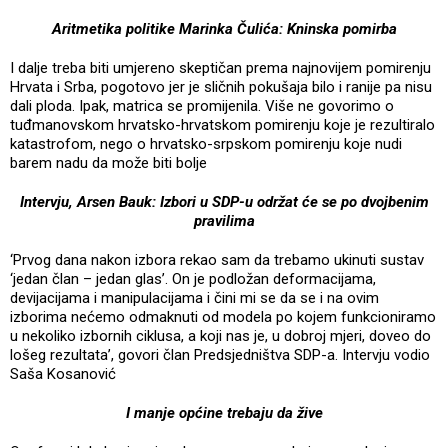
Aritmetika politike Marinka Čulića: Kninska pomirba
I dalje treba biti umjereno skeptičan prema najnovijem pomirenju
Hrvata i Srba, pogotovo jer je sličnih pokušaja bilo i ranije pa nisu
dali ploda. Ipak, matrica se promijenila. Više ne govorimo o
tuđmanovskom hrvatsko-hrvatskom pomirenju koje je rezultiralo
katastrofom, nego o hrvatsko-srpskom pomirenju koje nudi
barem nadu da može biti bolje
Intervju, Arsen Bauk: Izbori u SDP-u održat će se po dvojbenim
pravilima
‘Prvog dana nakon izbora rekao sam da trebamo ukinuti sustav
‘jedan član – jedan glas’. On je podložan deformacijama,
devijacijama i manipulacijama i čini mi se da se i na ovim
izborima nećemo odmaknuti od modela po kojem funkcioniramo
u nekoliko izbornih ciklusa, a koji nas je, u dobroj mjeri, doveo do
lošeg rezultata’, govori član Predsjedništva SDP-a. Intervju vodio
Saša Kosanović
I manje općine trebaju da žive