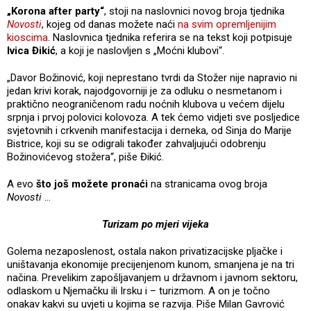
„Korona after party“
, stoji na naslovnici novog broja tjednika
Novosti
, kojeg od danas možete naći
na svim opremljenijim
kioscima
. Naslovnica tjednika referira se na tekst koji potpisuje
Ivica Đikić
, a koji je naslovljen s „Moćni klubovi“.
„Davor Božinović, koji neprestano tvrdi da Stožer nije napravio ni
jedan krivi korak, najodgovorniji je za odluku o nesmetanom i
praktično neograničenom radu noćnih klubova u većem dijelu
srpnja i prvoj polovici kolovoza. A tek ćemo vidjeti sve posljedice
svjetovnih i crkvenih manifestacija i derneka, od Sinja do Marije
Bistrice, koji su se odigrali također zahvaljujući odobrenju
Božinovićevog stožera“, piše Đikić.
A evo
što još možete pronaći
na stranicama ovog broja
Novosti
…
Turizam po mjeri vijeka
Golema nezaposlenost, ostala nakon privatizacijske pljačke i
uništavanja ekonomije precijenjenom kunom, smanjena je na tri
načina. Prevelikim zapošljavanjem u državnom i javnom sektoru,
odlaskom u Njemačku ili Irsku i – turizmom. A on je točno
onakav kakvi su uvjeti u kojima se razvija. Piše Milan Gavrović