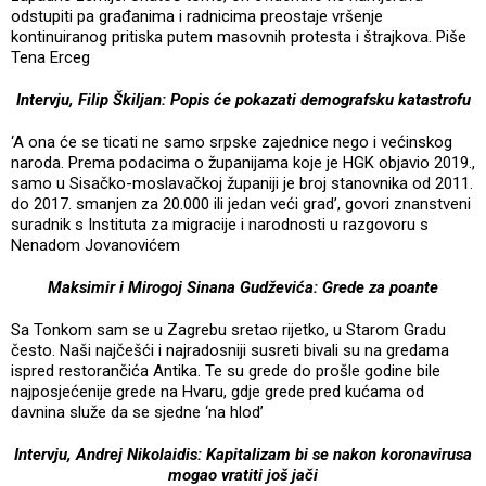
odstupiti pa građanima i radnicima preostaje vršenje
kontinuiranog pritiska putem masovnih protesta i štrajkova. Piše
Tena Erceg
Intervju, Filip Škiljan: Popis će pokazati demografsku katastrofu
‘A ona će se ticati ne samo srpske zajednice nego i većinskog
naroda. Prema podacima o županijama koje je HGK objavio 2019.,
samo u Sisačko-moslavačkoj županiji je broj stanovnika od 2011.
do 2017. smanjen za 20.000 ili jedan veći grad’, govori znanstveni
suradnik s Instituta za migracije i narodnosti u razgovoru s
Nenadom Jovanovićem
Maksimir i Mirogoj Sinana Gudževića: Grede za poante
Sa Tonkom sam se u Zagrebu sretao rijetko, u Starom Gradu
često. Naši najčešći i najradosniji susreti bivali su na gredama
ispred restorančića Antika. Te su grede do prošle godine bile
najposjećenije grede na Hvaru, gdje grede pred kućama od
davnina služe da se sjedne ‘na hlod’
Intervju, Andrej Nikolaidis: Kapitalizam bi se nakon koronavirusa
mogao vratiti još jači