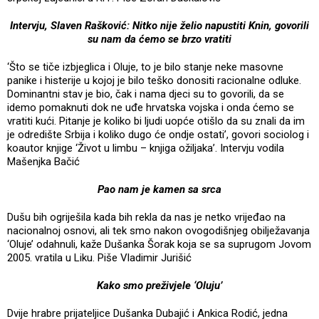
Intervju, Slaven Rašković: Nitko nije želio napustiti Knin, govorili
su nam da ćemo se brzo vratiti
‘Što se tiče izbjeglica i Oluje, to je bilo stanje neke masovne
panike i histerije u kojoj je bilo teško donositi racionalne odluke.
Dominantni stav je bio, čak i nama djeci su to govorili, da se
idemo pomaknuti dok ne uđe hrvatska vojska i onda ćemo se
vratiti kući. Pitanje je koliko bi ljudi uopće otišlo da su znali da im
je odredište Srbija i koliko dugo će ondje ostati’, govori sociolog i
koautor knjige ‘Život u limbu – knjiga ožiljaka’. Intervju vodila
Mašenjka Bačić
Pao nam je kamen sa srca
Dušu bih ogriješila kada bih rekla da nas je netko vrijeđao na
nacionalnoj osnovi, ali tek smo nakon ovogodišnjeg obilježavanja
‘Oluje’ odahnuli, kaže Dušanka Šorak koja se sa suprugom Jovom
2005. vratila u Liku. Piše Vladimir Jurišić
Kako smo preživjele ‘Oluju’
Dvije hrabre prijateljice Dušanka Dubajić i Ankica Rodić, jedna