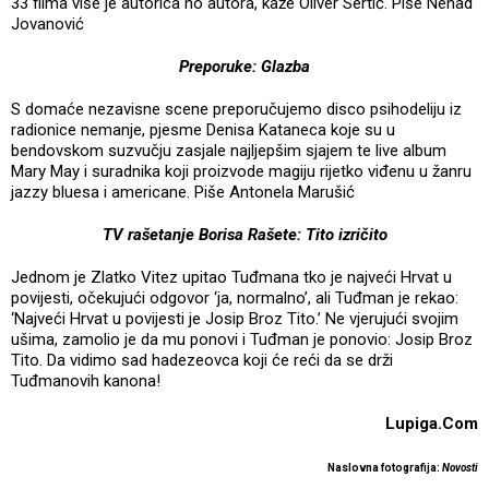
33 filma više je autorica no autora, kaže Oliver Sertić. Piše Nenad
Jovanović
Preporuke: Glazba
S domaće nezavisne scene preporučujemo disco psihodeliju iz
radionice nemanje, pjesme Denisa Kataneca koje su u
bendovskom suzvučju zasjale najljepšim sjajem te live album
Mary May i suradnika koji proizvode magiju rijetko viđenu u žanru
jazzy bluesa i americane. Piše Antonela Marušić
TV rašetanje Borisa Rašete: Tito izričito
Jednom je Zlatko Vitez upitao Tuđmana tko je najveći Hrvat u
povijesti, očekujući odgovor ‘ja, normalno’, ali Tuđman je rekao:
‘Najveći Hrvat u povijesti je Josip Broz Tito.’ Ne vjerujući svojim
ušima, zamolio je da mu ponovi i Tuđman je ponovio: Josip Broz
Tito. Da vidimo sad hadezeovca koji će reći da se drži
Tuđmanovih kanona!
Lupiga.Com
Naslovna fotografija:
Novosti