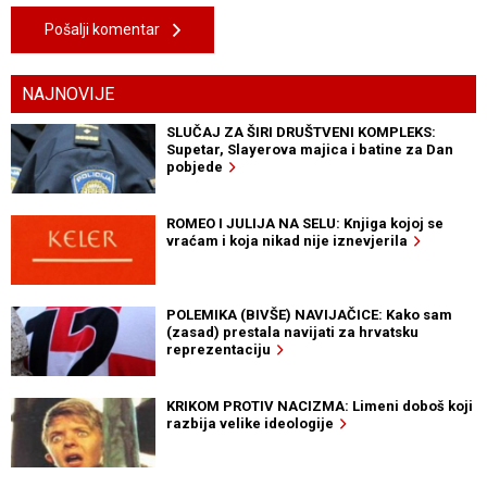
Pošalji komentar
NAJNOVIJE
SLUČAJ ZA ŠIRI DRUŠTVENI KOMPLEKS:
Supetar, Slayerova majica i batine za Dan
pobjede
ROMEO I JULIJA NA SELU: Knjiga kojoj se
vraćam i koja nikad nije iznevjerila
POLEMIKA (BIVŠE) NAVIJAČICE: Kako sam
(zasad) prestala navijati za hrvatsku
reprezentaciju
KRIKOM PROTIV NACIZMA: Limeni doboš koji
razbija velike ideologije