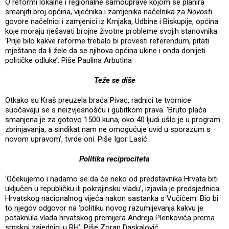
O reformi lokalne i regionalne samouprave kojom se planira
smanjiti broj općina, vijećnika i zamjenika načelnika za
Novosti
govore načelnici i zamjenici iz Krnjaka, Udbine i Biskupije, općina
koje moraju rješavati brojne životne probleme svojih stanovnika:
‘Prije bilo kakve reforme trebalo bi provesti referendum, pitati
mještane da li žele da se njihova općina ukine i onda donijeti
političke odluke’. Piše Paulina Arbutina
Teže se diše
Otkako su Kraš preuzela braća Pivac, radnici te tvornice
suočavaju se s neizvjesnošću i gubitkom prava. ‘Bruto plaća
smanjena je za gotovo 1500 kuna, oko 40 ljudi ušlo je u program
zbrinjavanja, a sindikat nam ne omogućuje uvid u sporazum s
novom upravom’, tvrde oni. Piše Igor Lasić
Politika reciprociteta
‘Očekujemo i nadamo se da će neko od predstavnika Hrvata biti
uključen u republičku ili pokrajinsku vladu’, izjavila je predsjednica
Hrvatskog nacionalnog vijeća nakon sastanka s Vučićem. Bio bi
to njegov odgovor na ‘politiku novog razumijevanja kakvu je
potaknula vlada hrvatskog premijera Andreja Plenkovića prema
srpskoj zajednici u RH’. Piše Zoran Daskalović