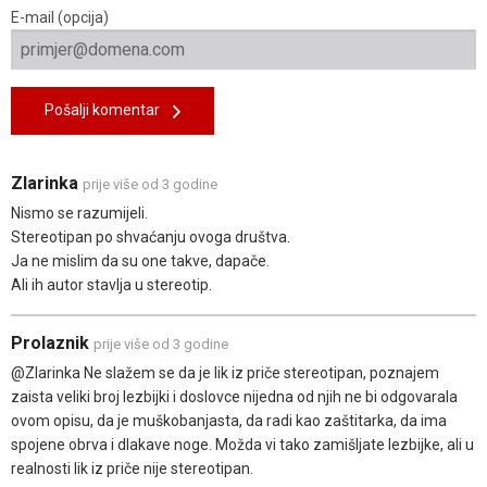
E-mail (opcija)
Pošalji komentar
Zlarinka
prije više od 3 godine
Nismo se razumijeli.
Stereotipan po shvaćanju ovoga društva.
Ja ne mislim da su one takve, dapače.
Ali ih autor stavlja u stereotip.
Prolaznik
prije više od 3 godine
@Zlarinka Ne slažem se da je lik iz priče stereotipan, poznajem
zaista veliki broj lezbijki i doslovce nijedna od njih ne bi odgovarala
ovom opisu, da je muškobanjasta, da radi kao zaštitarka, da ima
spojene obrva i dlakave noge. Možda vi tako zamišljate lezbijke, ali u
realnosti lik iz priče nije stereotipan.