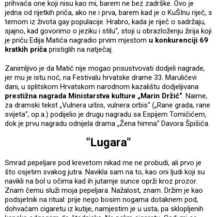
prihvaća one koji nisu kao mi, barem ne bez zadrške. Ovo je
jedna od rijetkih priča, ako ne i prva, barem kad je o KuŠInu riječ, s
temom iz života gay populacije. Hrabro, kada je riječ o sadržaju,
sjajno, kad govorimo o jeziku i stilu“, stoji u obrazloženju žirija koji
je priču Edija Matića nagradio prvim mjestom
u konkurenciji 69
kratkih priča
pristiglih na natječaj.
Zanimljivo je da Matić nije mogao prisustvovati dodjeli nagrade,
jer mu je istu noć, na Festivalu hrvatske drame 33. Marulićevi
dani, u splitskom Hrvatskom narodnom kazalištu dodjeljivana
prestižna nagrada Ministarstva kulture „Marin Držić“
. Naime,
za dramski tekst „Vulnera urbis, vulnera orbis“ („Rane grada, rane
svijeta“, op.a.) podijelio je drugu nagradu sa Espijem Tomičićem,
dok je prvu nagradu odnijela drama „Žena himna“ Davora Špišića.
"Lugara"
Smrad pepeljare pod krevetom nikad me ne probudi, ali prvo je
što osjetim svakog jutra. Navikla sam na to, kao oni ljudi koji su
navikli na bol u očima kad ih jutarnje sunce oprži kroz prozor.
Znam čemu služi moja pepeljara. Nažalost, znam. Držim je kao
podsjetnik na ritual: prije nego bosim nogama dotaknem pod,
dohvaćam cigaretu iz kutije, namjestim je u usta, pa sklopljenih