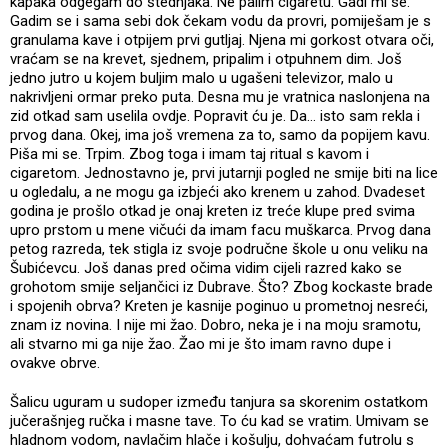
kapaka odgegam do štednjaka. Ne palim cigaretu. Gadi mi se.
Gadim se i sama sebi dok čekam vodu da provri, pomiješam je s
granulama kave i otpijem prvi gutljaj. Njena mi gorkost otvara oči,
vraćam se na krevet, sjednem, pripalim i otpuhnem dim. Još
jedno jutro u kojem buljim malo u ugašeni televizor, malo u
nakrivljeni ormar preko puta. Desna mu je vratnica naslonjena na
zid otkad sam uselila ovdje. Popravit ću je. Da… isto sam rekla i
prvog dana. Okej, ima još vremena za to, samo da popijem kavu.
Piša mi se. Trpim. Zbog toga i imam taj ritual s kavom i
cigaretom. Jednostavno je, prvi jutarnji pogled ne smije biti na lice
u ogledalu, a ne mogu ga izbjeći ako krenem u zahod. Dvadeset
godina je prošlo otkad je onaj kreten iz treće klupe pred svima
upro prstom u mene vičući da imam facu muškarca. Prvog dana
petog razreda, tek stigla iz svoje područne škole u onu veliku na
Šubićevcu. Još danas pred očima vidim cijeli razred kako se
grohotom smije seljančici iz Dubrave. Što? Zbog kockaste brade
i spojenih obrva? Kreten je kasnije poginuo u prometnoj nesreći,
znam iz novina. I nije mi žao. Dobro, neka je i na moju sramotu,
ali stvarno mi ga nije žao. Žao mi je što imam ravno dupe i
ovakve obrve.
Šalicu uguram u sudoper između tanjura sa skorenim ostatkom
jučerašnjeg ručka i masne tave. To ću kad se vratim. Umivam se
hladnom vodom, navlačim hlače i košulju, dohvaćam futrolu s