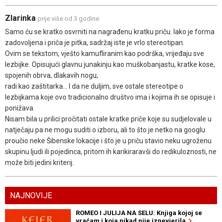
Zlarinka
prije više od 3 godine
Samo ću se kratko osvrniti na nagrađenu kratku priču. Iako je forma
zadovoljena i priča je pitka, sadržaj iste je vrlo stereotipan.
Ovim se tekstom, vješto kamufliranim kao podrška, vrijeđaju sve
lezbijke. Opisujući glavnu junakinju kao muškobanjastu, kratke kose,
spojenih obrva, dlakavih nogu,
radi kao zaštitarka... I da ne duljim, sve ostale stereotipe o
lezbijkama koje ovo tradicionalno društvo ima i kojima ih se opisuje i
ponižava.
Nisam bila u prilici pročitati ostale kratke priče koje su sudjelovale u
natječaju pa ne mogu suditi o izboru, ali to što je netko na googlu
proučio neke Šibenske lokacije i što je u priču stavio neku ugroženu
skupinu ljudi ili pojedinca, pritom ih karikiraravši do redikuloznosti, ne
može biti jedini kriterij.
NAJNOVIJE
ROMEO I JULIJA NA SELU: Knjiga kojoj se
vraćam i koja nikad nije iznevjerila