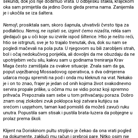
sekundi, dok još nije dodirnuo vrata. U odbljesku stakla, krajičkom
oka sam primijetila da jedino Doris gleda prema nama. Zanijemila
je i ukočila se iza šaltera.
Nemoj
!, prosiktala sam, skoro šapnula, uhvativši čvrsto tipa za
podlakticu.
Nemoj, ne isplati se, izginit ćemo nizašta
, rekla sam
gledajući ga u oči koje su izvirile ispod šilterice. Htio je nešto reći,
htio se istrgnuti, sve je to trajalo trenutak, dva, dok su nam se
pogledi mačevali na pola puta. U njegovom su bili zarobljeni strah,
bol i očaj nedokučivog porijekla, ali dovoljni da me obuzdaju da ne
upotrijebim veću silu, kakvu sam u godinama treniranja Krav
Maga često zamišljala za ovakve situacije. Znala sam da ga,
poput uvježbanog Mossadovog operativca, s dva odmjerena
udarca mogu spremiti na pod i onda mu kleknuti na vrat. Nekako
je i on to znao, frajer je jedan od onih kojima život svakodnevno
servira propale prilike, u očima mu se vidio poraz koji spremno
prihvaća. Prepoznala sam sebe u tom prihvaćanju poraza. Dobro
znam onaj zlokobni zvuk poklopca koji zatvara kutijicu sa
srećom i uspjehom, taman kad pomisliš da možeš zavući ruku
unutra. Popustila sam stisak i pustila brata-luzera da pobjegne u
prolaz prema školi.
Klijent na Doriskinom pultu strpljivo je čekao da ona vrati pogled
na dokumente, zaključi mu račun i prebroji pare. Nitko osim nje