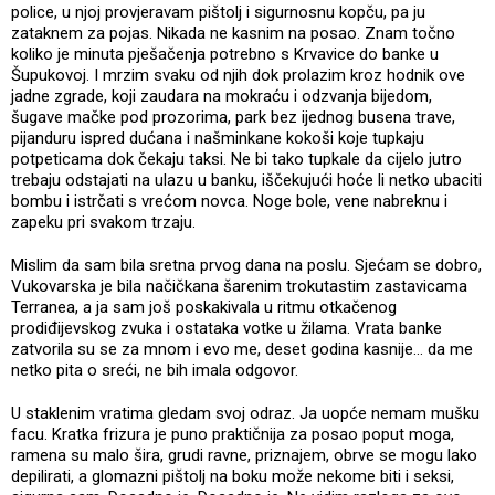
police, u njoj provjeravam pištolj i sigurnosnu kopču, pa ju
zataknem za pojas. Nikada ne kasnim na posao. Znam točno
koliko je minuta pješačenja potrebno s Krvavice do banke u
Šupukovoj. I mrzim svaku od njih dok prolazim kroz hodnik ove
jadne zgrade, koji zaudara na mokraću i odzvanja bijedom,
šugave mačke pod prozorima, park bez ijednog busena trave,
pijanduru ispred dućana i našminkane kokoši koje tupkaju
potpeticama dok čekaju taksi. Ne bi tako tupkale da cijelo jutro
trebaju odstajati na ulazu u banku, iščekujući hoće li netko ubaciti
bombu i istrčati s vrećom novca. Noge bole, vene nabreknu i
zapeku pri svakom trzaju.
Mislim da sam bila sretna prvog dana na poslu. Sjećam se dobro,
Vukovarska je bila načičkana šarenim trokutastim zastavicama
Terranea, a ja sam još poskakivala u ritmu otkačenog
prodiđijevskog zvuka i ostataka votke u žilama. Vrata banke
zatvorila su se za mnom i evo me, deset godina kasnije… da me
netko pita o sreći, ne bih imala odgovor.
U staklenim vratima gledam svoj odraz. Ja uopće nemam mušku
facu. Kratka frizura je puno praktičnija za posao poput moga,
ramena su malo šira, grudi ravne, priznajem, obrve se mogu lako
depilirati, a glomazni pištolj na boku može nekome biti i seksi,