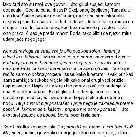
lako čuti što su moji sve govorili i što glupi susjedi šaptom
dobacuju... Godinu dana, đizus!? Okej, onog žgoljavog Tancala u
autu kod Šarine pekare ne računam, na brzinu sam iskoristila
njegovo pijanstvo samo da dođem k sebi. Ionako su mi muški na
drugom mjestu, kao rezerva, kao bezalkoholno pivo dok tražim
ono pravo. A sad je preda mnom Doris, tako blizu da njezin miris
udara jače nego jeger.
Nemaš razloga za straj, sve je bilo pod kontrolom, imam ja
iskustva s takvima
, kenjala sam nešto samo izazovem divljenje.
Kad dugo treniraš borilačke vještine siguran si u svaki potez i
moš predvidit za šta si spreman ti, a za šta protivnik… tamo se
radilo samo o dobroj procjeni
. Isuse, kako lupetam… svaki put kad
sam zamišljala sukobe vidjela bih kako onaj drugi vadi oružje i
napucava me. Uvijek je na kraju bio poraz i plačljivo buđenje iz
sna. A sad kao James Bond glumatam heroja pred curom,
dodatno joj nudeći još i skromnost koja je tek treba oboriti s
nogu.
Taj je funcut bija pristrašen i prije nego je zakoračija prema
banci. A, iskreno da ti kažem… pripala me samo pomisal – šta
ako idiot zapuca pa pogodi Doris
, poentirala sam.
Sereš
, slatko se nasmijala.
Da pomisliš na mene u tom trenutku?
Ma, neee
, podigla je visoko treći jeger i kucnule smo se, polako,