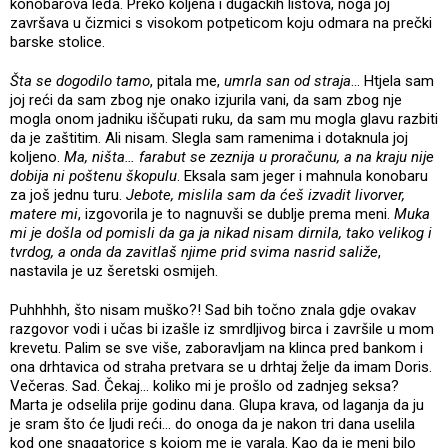
konobarova leđa. Preko koljena i dugačkih listova, noga joj
završava u čizmici s visokom potpeticom koju odmara na prečki
barske stolice.
Šta se dogodilo tamo
, pitala me,
umrla san od straja
… Htjela sam
joj reći da sam zbog nje onako izjurila vani, da sam zbog nje
mogla onom jadniku iščupati ruku, da sam mu mogla glavu razbiti
da je zaštitim. Ali nisam. Slegla sam ramenima i dotaknula joj
koljeno.
Ma, ništa… farabut se zeznija u proračunu, a na kraju nije
dobija ni poštenu škopulu
. Eksala sam jeger i mahnula konobaru
za još jednu turu.
Jebote, mislila sam da ćeš izvadit livorver,
matere mi
, izgovorila je to nagnuvši se dublje prema meni.
Muka
mi je došla od pomisli da ga ja nikad nisam dirnila, tako velikog i
tvrdog, a onda da zavitlaš njime prid svima nasrid saliže
,
nastavila je uz šeretski osmijeh.
Puhhhhh, što nisam muško?! Sad bih točno znala gdje ovakav
razgovor vodi i učas bi izašle iz smrdljivog birca i završile u mom
krevetu. Palim se sve više, zaboravljam na klinca pred bankom i
ona drhtavica od straha pretvara se u drhtaj želje da imam Doris.
Večeras. Sad. Čekaj… koliko mi je prošlo od zadnjeg seksa?
Marta je odselila prije godinu dana. Glupa krava, od laganja da ju
je sram što će ljudi reći… do onoga da je nakon tri dana uselila
kod one snagatorice s kojom me je varala. Kao da je meni bilo