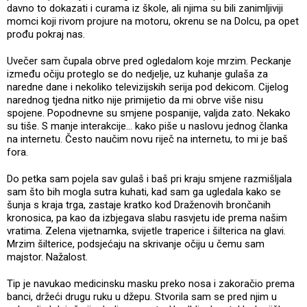
davno to dokazati i curama iz škole, ali njima su bili zanimljiviji
momci koji rivom projure na motoru, okrenu se na Dolcu, pa opet
prođu pokraj nas.
Uvečer sam čupala obrve pred ogledalom koje mrzim. Peckanje
između očiju proteglo se do nedjelje, uz kuhanje gulaša za
naredne dane i nekoliko televizijskih serija pod dekicom. Cijelog
narednog tjedna nitko nije primijetio da mi obrve više nisu
spojene. Popodnevne su smjene pospanije, valjda zato. Nekako
su tiše. S manje interakcije… kako piše u naslovu jednog članka
na internetu. Često naučim novu riječ na internetu, to mi je baš
fora.
Do petka sam pojela sav gulaš i baš pri kraju smjene razmišljala
sam što bih mogla sutra kuhati, kad sam ga ugledala kako se
šunja s kraja trga, zastaje kratko kod Draženovih brončanih
kronosica, pa kao da izbjegava slabu rasvjetu ide prema našim
vratima. Zelena vijetnamka, svijetle traperice i šilterica na glavi.
Mrzim šilterice, podsjećaju na skrivanje očiju u čemu sam
majstor. Nažalost.
Tip je navukao medicinsku masku preko nosa i zakoračio prema
banci, držeći drugu ruku u džepu. Stvorila sam se pred njim u