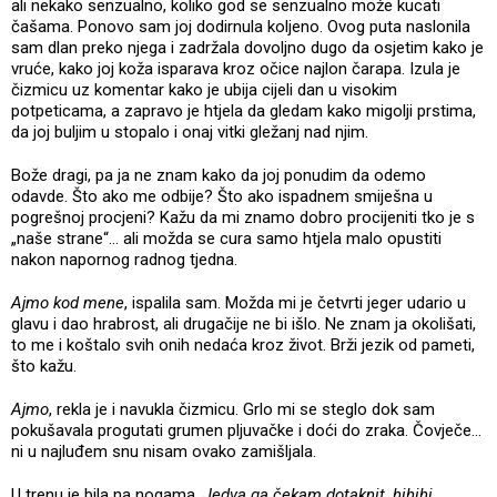
ali nekako senzualno, koliko god se senzualno može kucati
čašama. Ponovo sam joj dodirnula koljeno. Ovog puta naslonila
sam dlan preko njega i zadržala dovoljno dugo da osjetim kako je
vruće, kako joj koža isparava kroz očice najlon čarapa. Izula je
čizmicu uz komentar kako je ubija cijeli dan u visokim
potpeticama, a zapravo je htjela da gledam kako migolji prstima,
da joj buljim u stopalo i onaj vitki gležanj nad njim.
Bože dragi, pa ja ne znam kako da joj ponudim da odemo
odavde. Što ako me odbije? Što ako ispadnem smiješna u
pogrešnoj procjeni? Kažu da mi znamo dobro procijeniti tko je s
„naše strane“… ali možda se cura samo htjela malo opustiti
nakon napornog radnog tjedna.
Ajmo kod mene
, ispalila sam. Možda mi je četvrti jeger udario u
glavu i dao hrabrost, ali drugačije ne bi išlo. Ne znam ja okolišati,
to me i koštalo svih onih nedaća kroz život. Brži jezik od pameti,
što kažu.
Ajmo
, rekla je i navukla čizmicu. Grlo mi se steglo dok sam
pokušavala progutati grumen pljuvačke i doći do zraka. Čovječe…
ni u najluđem snu nisam ovako zamišljala.
U trenu je bila na nogama.
Jedva ga čekam dotaknit, hihihi
,