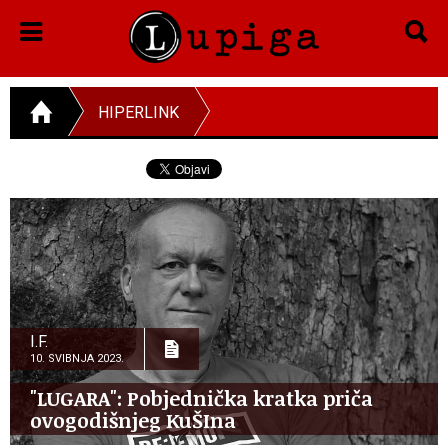
HIPERLINK
I.F.
10. SVIBNJA 2023.
"LUGARA": Pobjednička kratka priča
ovogodišnjeg KuŠIna