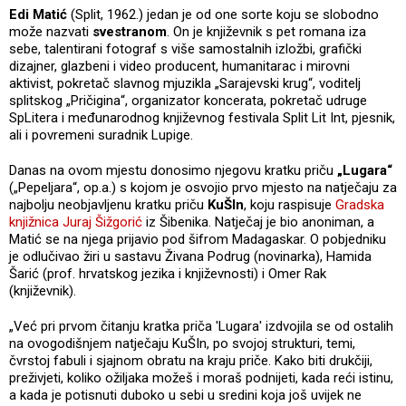
Edi Matić
(Split, 1962.) jedan je od one sorte koju se slobodno
može nazvati
svestranom
. On je književnik s pet romana iza
sebe, talentirani fotograf s više samostalnih izložbi, grafički
dizajner, glazbeni i video producent, humanitarac i mirovni
aktivist, pokretač slavnog mjuzikla „Sarajevski krug“, voditelj
splitskog „Pričigina“, organizator koncerata, pokretač udruge
SpLitera i međunarodnog književnog festivala Split Lit Int, pjesnik,
ali i povremeni suradnik Lupige.
Danas na ovom mjestu donosimo njegovu kratku priču
„Lugara“
(„Pepeljara“, op.a.) s kojom je osvojio prvo mjesto na natječaju za
najbolju neobjavljenu kratku priču
KuŠIn
, koju raspisuje
Gradska
knjižnica Juraj Šižgorić
iz Šibenika. Natječaj je bio anoniman, a
Matić se na njega prijavio pod šifrom Madagaskar. O pobjedniku
je odlučivao žiri u sastavu Živana Podrug (novinarka), Hamida
Šarić (prof. hrvatskog jezika i književnosti) i Omer Rak
(književnik).
„Već pri prvom čitanju kratka priča 'Lugara' izdvojila se od ostalih
na ovogodišnjem natječaju KuŠIn, po svojoj strukturi, temi,
čvrstoj fabuli i sjajnom obratu na kraju priče. Kako biti drukčiji,
preživjeti, koliko ožiljaka možeš i moraš podnijeti, kada reći istinu,
a kada je potisnuti duboko u sebi u sredini koja još uvijek ne