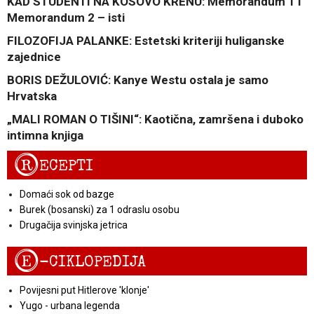
KAD STUDENTI NA KOSOVO KRENU: Memorandum 1 i
Memorandum 2 – isti
FILOZOFIJA PALANKE: Estetski kriteriji huliganske
zajednice
BORIS DEŽULOVIĆ: Kanye Westu ostala je samo
Hrvatska
„MALI ROMAN O TIŠINI“: Kaotična, zamršena i duboko
intimna knjiga
R
ECEPTI
Domaći sok od bazge
Burek (bosanski) za 1 odraslu osobu
Drugačija svinjska jetrica
E
-CIKLOPEDIJA
Povijesni put Hitlerove 'klonje'
Yugo - urbana legenda