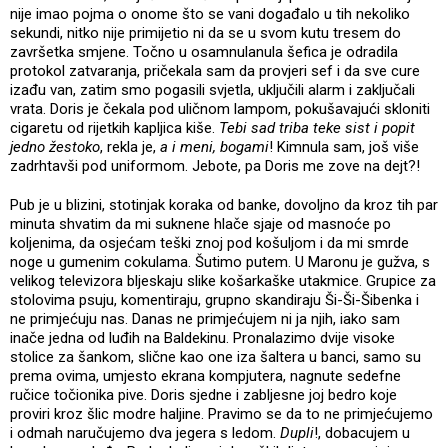
nije imao pojma o onome što se vani događalo u tih nekoliko
sekundi, nitko nije primijetio ni da se u svom kutu tresem do
završetka smjene. Točno u osamnulanula šefica je odradila
protokol zatvaranja, pričekala sam da provjeri sef i da sve cure
izađu van, zatim smo pogasili svjetla, uključili alarm i zaključali
vrata. Doris je čekala pod uličnom lampom, pokušavajući skloniti
cigaretu od rijetkih kapljica kiše.
Tebi sad triba teke sist i popit
jedno žestoko
, rekla je,
a i meni, bogami
! Kimnula sam, još više
zadrhtavši pod uniformom. Jebote, pa Doris me zove na dejt?!
Pub je u blizini, stotinjak koraka od banke, dovoljno da kroz tih par
minuta shvatim da mi suknene hlače sjaje od masnoće po
koljenima, da osjećam teški znoj pod košuljom i da mi smrde
noge u gumenim cokulama. Šutimo putem. U Maronu je gužva, s
velikog televizora bljeskaju slike košarkaške utakmice. Grupice za
stolovima psuju, komentiraju, grupno skandiraju Ši-Ši-Šibenka i
ne primjećuju nas. Danas ne primjećujem ni ja njih, iako sam
inače jedna od luđih na Baldekinu. Pronalazimo dvije visoke
stolice za šankom, slične kao one iza šaltera u banci, samo su
prema ovima, umjesto ekrana kompjutera, nagnute sedefne
ručice točionika pive. Doris sjedne i zabljesne joj bedro koje
proviri kroz šlic modre haljine. Pravimo se da to ne primjećujemo
i odmah naručujemo dva jegera s ledom.
Dupli
!, dobacujem u