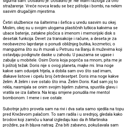
sigurna sam. Dosadno je. Dosadno je. Ne vidim razloga za ovo
stražarenje. Vreće novca kradu se bez pištolja i bombi, na nekim
sasvim drugačijim mjestima.
Četiri službenice na šalterima i šefica u uredu sasvim su okej.
Mislim, okej su u svojim ulogama plastičnih lutkica kakvima se
ubace baterije, zatakne pločica s imenom i memorijski disk s
desetak funkcija. Devet za transakcije i račune, a deseta je za
neobavezno laprdanje o ponudi obližnjeg butika, kozmetici, o
mangupima što su ih muvali u Petrusu na Banju ili muževima koji
ostavljaju podignute daske u zahodu. U pauzama se ugase i
zabulje u mobitele. Osim Doris koja popriča sa mnom, pita me je
li pištolj težak. Doris nije s ovog planeta, majke mi. Ima noge
kakve sam oduvijek htjela, a dobila sam ovo što sad imam,
dlakave listove i cipelu broj četrdesetpet. Doris ima noge kakve
želim. A želim i sve ostalo što ima. Želim Doris. Kad sam joj to
rekla, nasmijala se onim svojim bijelim zubima, spustila glavu i
vratila se iza šaltera. Na kraju smjene ponudila me mentol
bombonom. I mene i sve ostale.
Subotnje jutro provela sam na rivi i dva sata samo sjedila na topu
pred Kneževom palačom. To sam radila i u srednjoj, gledala kako
brodovi koji zamiču u kanal izgledaju kao da ih Martinska
proždire, pa ih bljuva natrag. Zna biti zabavno, pokušavala sam