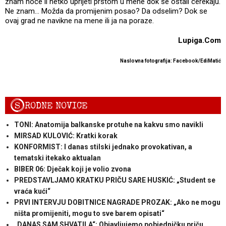
znam hoće li netko uprijeti prstom u mene dok se ostali cerekaju.
Ne znam… Možda da promijenim posao? Da odselim? Dok se
ovaj grad ne navikne na mene ili ja na poraze.
Lupiga.Com
Naslovna fotografija: Facebook/EdiMatić
S
RODNE NOVICE
TONI: Anatomija balkanske protuhe na kakvu smo navikli
MIRSAD KULOVIĆ: Kratki korak
KONFORMIST: I danas stilski jednako provokativan, a
tematski itekako aktualan
BIBER 06: Dječak koji je volio zvona
PREDSTAVLJAMO KRATKU PRIČU SARE HUSKIĆ: „Student se
vraća kući“
PRVI INTERVJU DOBITNICE NAGRADE PROZAK: „Ako ne mogu
ništa promijeniti, mogu to sve barem opisati“
„DANAS SAM SHVATILA“: Objavljujemo pobjedničku priču