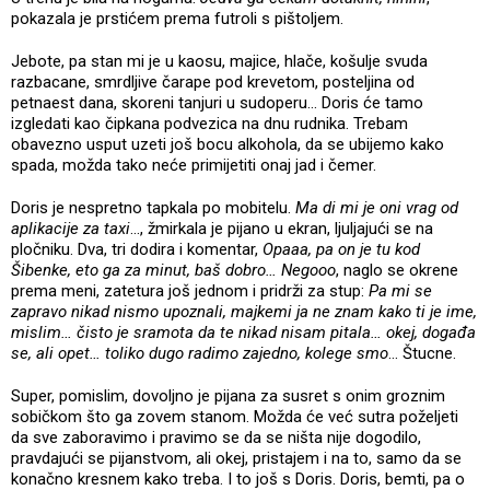
pokazala je prstićem prema futroli s pištoljem.
Jebote, pa stan mi je u kaosu, majice, hlače, košulje svuda
razbacane, smrdljive čarape pod krevetom, posteljina od
petnaest dana, skoreni tanjuri u sudoperu… Doris će tamo
izgledati kao čipkana podvezica na dnu rudnika. Trebam
obavezno usput uzeti još bocu alkohola, da se ubijemo kako
spada, možda tako neće primijetiti onaj jad i čemer.
Doris je nespretno tapkala po mobitelu.
Ma di mi je oni vrag od
aplikacije za taxi
…, žmirkala je pijano u ekran, ljuljajući se na
pločniku. Dva, tri dodira i komentar,
Opaaa, pa on je tu kod
Šibenke, eto ga za minut, baš dobro… Negooo
, naglo se okrene
prema meni, zatetura još jednom i pridrži za stup:
Pa mi se
zapravo nikad nismo upoznali, majkemi ja ne znam kako ti je ime,
mislim… čisto je sramota da te nikad nisam pitala… okej, događa
se, ali opet… toliko dugo radimo zajedno, kolege smo
… Štucne.
Super, pomislim, dovoljno je pijana za susret s onim groznim
sobičkom što ga zovem stanom. Možda će već sutra poželjeti
da sve zaboravimo i pravimo se da se ništa nije dogodilo,
pravdajući se pijanstvom, ali okej, pristajem i na to, samo da se
konačno kresnem kako treba. I to još s Doris. Doris, bemti, pa o