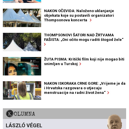
NAKON OČEVIDA: Naloženo uklanjanje
objekata koje su postavili organizatori
Thompsonova koncerta
THOMPSONOVI ŠATORI NAD ŽRTVAMA
FAŠISTA: „Oni očito mogu raditi štogod žele“
ŽUTA PISMA: Kritički film koji nije mogao biti
snimljen u Turskoj
NAKON ISKORAKA CRNE GORE: „Vrijeme je da
i Hrvatska razgovara o utjecaju
menstruacije na radni život žena“
KOLUMNA
LÁSZLÓ VÉGEL