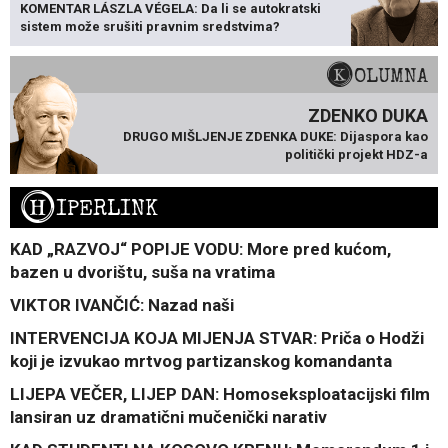
KOMENTAR LÁSZLA VÉGELA: Da li se autokratski
sistem može srušiti pravnim sredstvima?
KOLUMNA
ZDENKO DUKA
DRUGO MIŠLJENJE ZDENKA DUKE: Dijaspora kao
politički projekt HDZ-a
H
IPERLINK
KAD „RAZVOJ“ POPIJE VODU: More pred kućom,
bazen u dvorištu, suša na vratima
VIKTOR IVANČIĆ: Nazad naši
INTERVENCIJA KOJA MIJENJA STVAR: Priča o Hodži
koji je izvukao mrtvog partizanskog komandanta
LIJEPA VEČER, LIJEP DAN: Homoseksploatacijski film
lansiran uz dramatični mučenički narativ