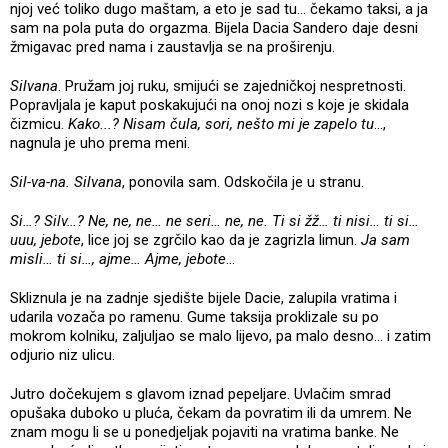
njoj već toliko dugo maštam, a eto je sad tu… čekamo taksi, a ja
sam na pola puta do orgazma. Bijela Dacia Sandero daje desni
žmigavac pred nama i zaustavlja se na proširenju.
Silvana
. Pružam joj ruku, smijući se zajedničkoj nespretnosti.
Popravljala je kaput poskakujući na onoj nozi s koje je skidala
čizmicu.
Kako...? Nisam čula, sori, nešto mi je zapelo tu
…,
nagnula je uho prema meni.
Sil-va-na. Silvana
, ponovila sam. Odskočila je u stranu.
Si…? Silv…? Ne, ne, ne… ne seri… ne, ne. Ti si žž… ti nisi… ti si…
uuu, jebote
, lice joj se zgrčilo kao da je zagrizla limun.
Ja sam
misli… ti si…, ajme… Ajme, jebote
…
Skliznula je na zadnje sjedište bijele Dacie, zalupila vratima i
udarila vozača po ramenu. Gume taksija proklizale su po
mokrom kolniku, zaljuljao se malo lijevo, pa malo desno… i zatim
odjurio niz ulicu.
Jutro dočekujem s glavom iznad pepeljare. Uvlačim smrad
opušaka duboko u pluća, čekam da povratim ili da umrem. Ne
znam mogu li se u ponedjeljak pojaviti na vratima banke. Ne