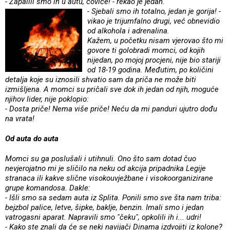
- Zapalili smo ih u autu, čoviče! - rekao je jedan.
- Sjebali smo ih totalno, jedan je gorija! -
vikao je trijumfalno drugi, već obnevidio
od alkohola i adrenalina.
Kažem, u početku nisam vjerovao što mi
govore ti golobradi momci, od kojih
nijedan, po mojoj procjeni, nije bio stariji
od 18-19 godina. Međutim, po količini
detalja koje su iznosili shvatio sam da priča ne može biti
izmišljena. A momci su pričali sve dok ih jedan od njih, moguće
njihov lider, nije poklopio:
- Dosta priče! Nema više priče! Neću da mi panduri ujutro dođu
na vrata!
Od auta do auta
Momci su ga poslušali i utihnuli. Ono što sam dotad čuo
nevjerojatno mi je sličilo na neku od akcija pripadnika Legije
stranaca ili kakve slične visokouvježbane i visokoorganizirane
grupe komandosa. Dakle:
- Išli smo sa sedam auta iz Splita. Ponili smo sve šta nam triba:
bejzbol palice, letve, šipke, baklje, benzin. Imali smo i jedan
vatrogasni aparat. Napravili smo "čeku", opkolili ih i... udri!
- Kako ste znali da će se neki navijači Dinama izdvojiti iz kolone?