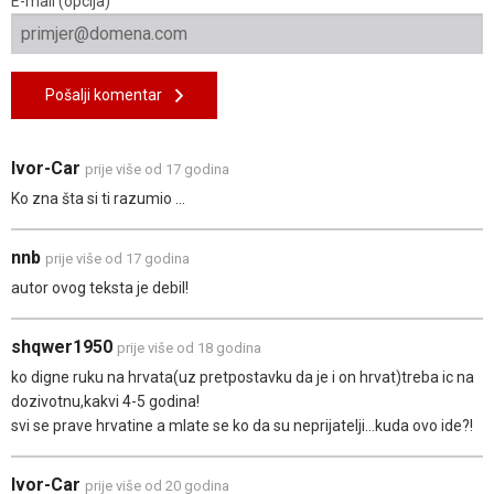
E-mail (opcija)
Pošalji komentar
Ivor-Car
prije više od 17 godina
Ko zna šta si ti razumio ...
nnb
prije više od 17 godina
autor ovog teksta je debil!
shqwer1950
prije više od 18 godina
ko digne ruku na hrvata(uz pretpostavku da je i on hrvat)treba ic na
dozivotnu,kakvi 4-5 godina!
svi se prave hrvatine a mlate se ko da su neprijatelji...kuda ovo ide?!
Ivor-Car
prije više od 20 godina