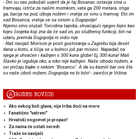
- Oni su nas pokušali uvjerit da je taj Bosanac ostavija sina u
tramvaju, istrča za našim momkom, vata ga 200 metara, stiga
ga, bacija na pod, izboja nožem i vratija se sinu u tramvaj. Eto im
sad Bosanca, vratija se sa sinom u Dugopolje!
Nijemo smo slušali Torcidina tajnika, shvaćajući njegov bijes kao
bijes čovjeka koji zna da će sad on, po službenoj funkciji, biti na
udaru, premda Dugopolja ni vidio nije.
- Naš navijač Morison je posli gostovanja u Zagrebu bija deset
dana u komi, a ličija se u bolnici još par miseci. Napadač na
njega je uhvaćen i kažnjen s 300 kuna globe! Ej, 300 kuna! Mali
Slavko je izgubija oko, a niko nije kažnjen. Naše izbodu nožem, a
ovi pričaju bajke o nekom "Bosancu". A da su kaznili bar ove šta
su naše izboli nožem, Dugopolja ne bi bilo! - završio je Vržina.
S
RODNE NOVICE
Ako nekog boli glava, nije triba doći na more
Fanatično "vatreni"
Hrvatski nogomet je propao!
Za nama će ostati neredi
Traže se navijači