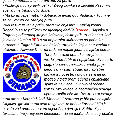
ga za komentar, a on se uhvatio za glavu:
- Pizdariju su napravili, veliku! Živog čovika su zapalili! Razumin
sve, al nije tribalo otić dotle.
- Ma ko im jebe mater! - dobacio je jedan od mladaca. - To im je
za oni kombi od zadnjeg puta.
Radi razumijevanja priče, moramo objasniti i "slučaj kombi".
Dogodilo se to prilikom posljednjeg derbija
Dinama
i Hajduka u
Zagrebu, odigranog krajem kolovoza, dakle prije tri mjeseca, kad
je oveća skupina
BBB
-a na naplatnim kućicama na početku
autoceste Zagreb-Karlovac čekala torcidaše koji su se vraćali s
utakmice. Navijači Dinama tada su napali jedan navijački kombi
Torcide, izvukli splitske navijače iz
vozila, premlatili ih i opljačkali. Sve se to
odigralo samo nekoliko minuta prije
nego sam i sam stigao na naplatne
kućice autoceste, tako da sam jasno
mogao vidjeti premlaćene i opljačkane
splitske navijače i njihovo oštećeno
vozilo, oko kojega je zagrebačka policija
upravo radila očevid. Dva-tri sata poslije
stali smo u Korenici, kod "Macole", i restoran je bio pun navijača
Hajduka: glavna tema svih razgovora te noći u Korenici bila je
osveta za kombi na prvom sljedećem derbiju u Splitu. Bijes
torcidaša bio je pojačan činjenicom da su idućih dana zagrebački