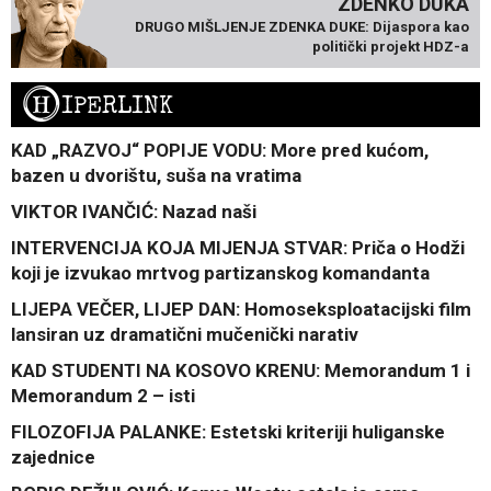
ZDENKO DUKA
DRUGO MIŠLJENJE ZDENKA DUKE: Dijaspora kao
politički projekt HDZ-a
H
IPERLINK
KAD „RAZVOJ“ POPIJE VODU: More pred kućom,
bazen u dvorištu, suša na vratima
VIKTOR IVANČIĆ: Nazad naši
INTERVENCIJA KOJA MIJENJA STVAR: Priča o Hodži
koji je izvukao mrtvog partizanskog komandanta
LIJEPA VEČER, LIJEP DAN: Homoseksploatacijski film
lansiran uz dramatični mučenički narativ
KAD STUDENTI NA KOSOVO KRENU: Memorandum 1 i
Memorandum 2 – isti
FILOZOFIJA PALANKE: Estetski kriteriji huliganske
zajednice