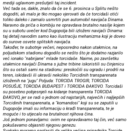
mediji uglavnom prešutjeli taj incident.
Već tada se, dakle, znalo da će se 6. prosinca u Splitu nešto
dogoditi, ali malo je tko mogao vjerovati da će torcidaši otići
toliko daleko i zamalo usmrtiti pun automobil navijača Dinama.
Naravno da priča o kombiju ne opravdava brutalno nasilje kojem
su u subotu uvečer kod Dugopolja bili izloženi navijači Dinama:
taj detalj navodim samo kao ilustraciju mehanizma koji je doveo
do surove osvete splitskih navijača.
Također, te subotnje večeri, neposredno nakon utakmice, na
poljudskom stadionu dogodilo se nešto što je dodatno razjarilo
već ionako "nabrijane" mlade torcidaše. Naime, po završetku
utakmice navijači Dinama s južne tribine iskoristili su činjenicu
što su ostali sami na stadionu: preskočili su ogradu i prodrli na
teren, iskidavši ili ukravši nekoliko Torcidinih transparenata
izloženih na "jugu" Poljuda: TORCIDA TROGIR, TORCIDA
POSUŠJE, TORCIDA BUDAPEST i TORCIDA ĐAKOVO. Torcidaši
su posebno pobjesnjeli na kidanje transparenta TORCIDA
ĐAKOVO, jer se radi o jednom od najstarijih, najvećih i najljepših
Torcidinih transparenata, a "komandosi" koji su se zaputili u
Dugopolje imali su informaciju o krađi transparenata, te je
moguće i to utjecalo na brutalnost njihova čina.
Još jednom ponavljamo: ovim ne opravdavamo taj čin, već samo
pokušavamo objasniti njegovu genezu.
Svakako moramo naglasiti da velika većina pripadnika Torcide,