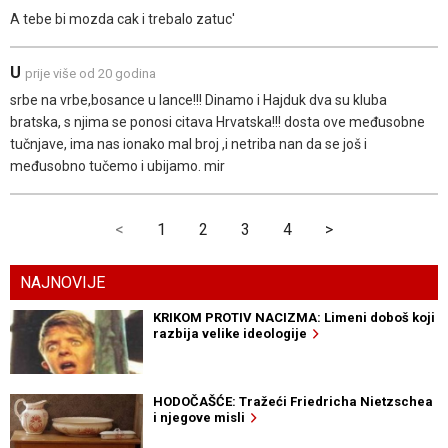
A tebe bi mozda cak i trebalo zatuc'
U
prije više od 20 godina
srbe na vrbe,bosance u lance!!! Dinamo i Hajduk dva su kluba
bratska, s njima se ponosi citava Hrvatska!!! dosta ove međusobne
tučnjave, ima nas ionako mal broj ,i netriba nan da se još i
međusobno tučemo i ubijamo. mir
<
1
2
3
4
>
NAJNOVIJE
KRIKOM PROTIV NACIZMA: Limeni doboš koji
razbija velike ideologije
HODOČAŠĆE: Tražeći Friedricha Nietzschea
i njegove misli