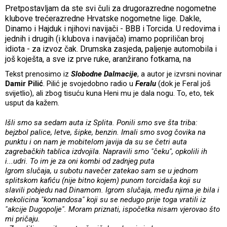
Pretpostavljam da ste svi čuli za drugorazredne nogometne
klubove trećerazredne Hrvatske nogometne lige. Dakle,
Dinamo i Hajduk i njihovi navijači - BBB i Torcida. U redovima i
jednih i drugih (i klubova i navijača) imamo popriličan broj
idiota - za izvoz čak. Drumska zasjeda, paljenje automobila i
još koješta, a sve iz prve ruke, aranžirano fotkama, na
Tekst prenosimo iz
Slobodne Dalmacije
, a autor je izvrsni novinar
Damir Pilić
. Pilić je svojedobno radio u
Feralu
(dok je Feral još
svijetlio), ali zbog tisuću kuna Heni mu je dala nogu. To, eto, tek
usput da kažem.
Išli smo sa sedam auta iz Splita. Ponili smo sve šta triba:
bejzbol palice, letve, šipke, benzin. Imali smo svog čovika na
punktu i on nam je mobitelom javija da su se četri auta
zagrebačkih tablica izdvojila. Napravili smo "čeku", opkolili ih
i...udri. To im je za oni kombi od zadnjeg puta
Igrom slučaja, u subotu navečer zatekao sam se u jednom
splitskom kafiću (nije bitno kojem) punom torcidaša koji su
slavili pobjedu nad Dinamom. Igrom slučaja, među njima je bila i
nekolicina "komandosa" koji su se nedugo prije toga vratili iz
"akcije Dugopolje". Moram priznati, ispočetka nisam vjerovao što
mi pričaju.