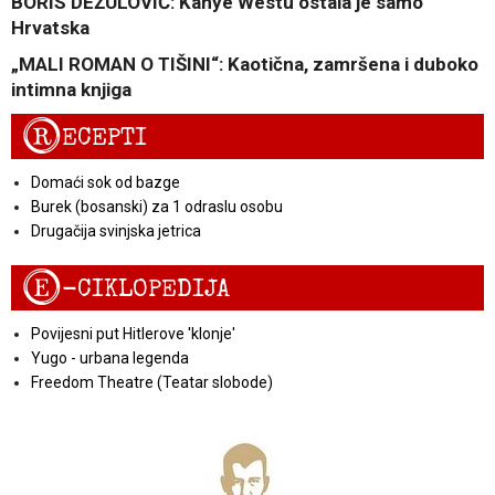
BORIS DEŽULOVIĆ: Kanye Westu ostala je samo
Hrvatska
„MALI ROMAN O TIŠINI“: Kaotična, zamršena i duboko
intimna knjiga
R
ECEPTI
Domaći sok od bazge
Burek (bosanski) za 1 odraslu osobu
Drugačija svinjska jetrica
E
-CIKLOPEDIJA
Povijesni put Hitlerove 'klonje'
Yugo - urbana legenda
Freedom Theatre (Teatar slobode)