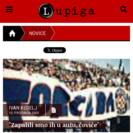
NOVICE
IVAN KEGELJ
10. PROSINCA 2003.
"Zapalili smo ih u autu, čoviče"