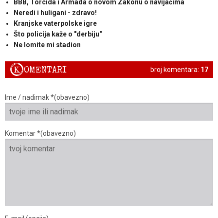
BBB, Torcida i Armada o novom Zakonu o navijačima
Neredi i huligani - zdravo!
Kranjske vaterpolske igre
Što policija kaže o "derbiju"
Ne lomite mi stadion
K
OMENTARI
broj komentara:
17
Ime / nadimak *(obavezno)
Komentar *(obavezno)