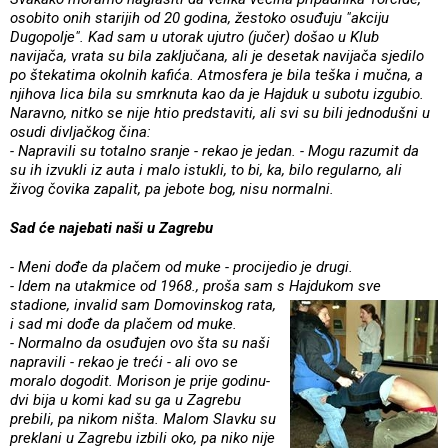
osobito onih starijih od 20 godina, žestoko osuđuju "akciju
Dugopolje". Kad sam u utorak ujutro (jučer) došao u Klub
navijača, vrata su bila zaključana, ali je desetak navijača sjedilo
po štekatima okolnih kafića. Atmosfera je bila teška i mučna, a
njihova lica bila su smrknuta kao da je Hajduk u subotu izgubio.
Naravno, nitko se nije htio predstaviti, ali svi su bili jednodušni u
osudi divljačkog čina:
- Napravili su totalno sranje - rekao je jedan. - Mogu razumit da
su ih izvukli iz auta i malo istukli, to bi, ka, bilo regularno, ali
živog čovika zapalit, pa jebote bog, nisu normalni.
Sad će najebati naši u Zagrebu
- Meni dođe da plačem od muke - procijedio je drugi.
- Idem na utakmice od 1968., proša sam s Hajdukom sve
stadione, invalid sam Domovinskog rata,
i sad mi dođe da plačem od muke.
- Normalno da osuđujen ovo šta su naši
napravili - rekao je treći - ali ovo se
moralo dogodit. Morison je prije godinu-
dvi bija u komi kad su ga u Zagrebu
prebili, pa nikom ništa. Malom Slavku su
preklani u Zagrebu izbili oko, pa niko nije