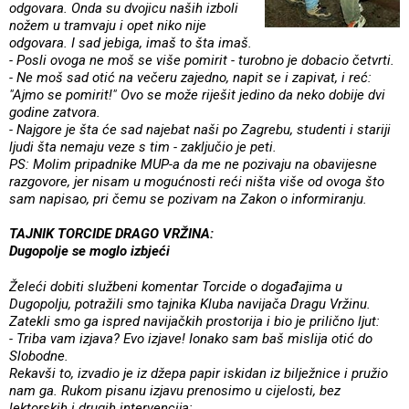
odgovara. Onda su dvojicu naših izboli
nožem u tramvaju i opet niko nije
odgovara. I sad jebiga, imaš to šta imaš.
- Posli ovoga ne moš se više pomirit - turobno je dobacio četvrti.
- Ne moš sad otić na večeru zajedno, napit se i zapivat, i reć:
"Ajmo se pomirit!" Ovo se može riješit jedino da neko dobije dvi
godine zatvora.
- Najgore je šta će sad najebat naši po Zagrebu, studenti i stariji
ljudi šta nemaju veze s tim - zaključio je peti.
PS: Molim pripadnike MUP-a da me ne pozivaju na obavijesne
razgovore, jer nisam u mogućnosti reći ništa više od ovoga što
sam napisao, pri čemu se pozivam na Zakon o informiranju.
TAJNIK TORCIDE DRAGO VRŽINA:
Dugopolje se moglo izbjeći
Želeći dobiti službeni komentar Torcide o događajima u
Dugopolju, potražili smo tajnika Kluba navijača Dragu Vržinu.
Zatekli smo ga ispred navijačkih prostorija i bio je prilično ljut:
- Triba vam izjava? Evo izjave! Ionako sam baš mislija otić do
Slobodne.
Rekavši to, izvadio je iz džepa papir iskidan iz bilježnice i pružio
nam ga. Rukom pisanu izjavu prenosimo u cijelosti, bez
lektorskih i drugih intervencija: