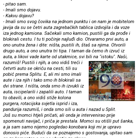
- pitao sam.
- Imali smo dojavu.
- Kakvu dojavu?
- Imali smo svog čovika na jednom punktu i on nam je mobitelom
javija da su se četri auta zagrebačkih tablica izdvojila i da voze
iza jednog kamiona. Sačekali smo kamion, pustili ga da prođe i
blokirali cestu. I tu ti počinje najluđi dio. Otvaramo prvi auto, a
ono unutra žena i dite: ništa, pustili ih, štaš sa njima. Otvorili
drugo auto, a ono unutra tri tipa. I taman da ćemo ih izvuć iz
auta, a likovi vade karte od utakmice, svi bili na "istoku". Naši,
razumiš!
Pustili i njih, a ono vidiš treći i
četvrti auto se okriću na cesti, tili su
pobić prema Splitu. E, ali mi smo imali
aute i iza njih i tako smo ih blokirali sa
dvi strane. I ništa, onda smo ih izvukli iz
auta, iscipelarili i zapalili auto. I taman
to obavili, a ono vidiš stiže kolona
purgera, rotacijska svjetla isprid i iza,
pandurija razumiš, i onda smo sili u auta i nazad u Split.
Još su momci htjeli pričati, ali onda je intervenirao prije
spomenuti navijač, i priča je prestala. Momci su otišli put šanka,
a ja sam samo nijemo pogledao konobara koji mi je upravo
donosio piće. Budući da se poznajemo s gostovanja, upitao sam