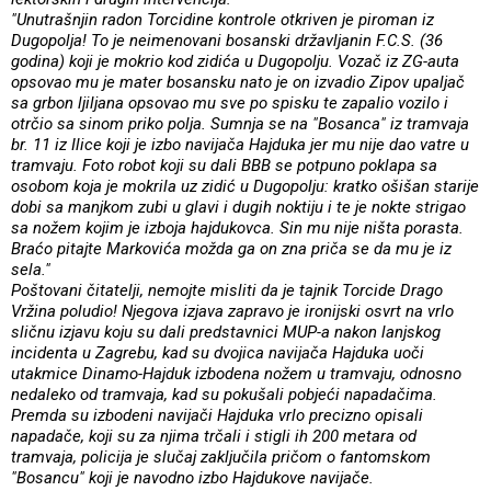
"Unutrašnjin radon Torcidine kontrole otkriven je piroman iz
Dugopolja! To je neimenovani bosanski državljanin F.C.S. (36
godina) koji je mokrio kod zidića u Dugopolju. Vozač iz ZG-auta
opsovao mu je mater bosansku nato je on izvadio Zipov upaljač
sa grbon ljiljana opsovao mu sve po spisku te zapalio vozilo i
otrčio sa sinom priko polja. Sumnja se na "Bosanca" iz tramvaja
br. 11 iz Ilice koji je izbo navijača Hajduka jer mu nije dao vatre u
tramvaju. Foto robot koji su dali BBB se potpuno poklapa sa
osobom koja je mokrila uz zidić u Dugopolju: kratko ošišan starije
dobi sa manjkom zubi u glavi i dugih noktiju i te je nokte strigao
sa nožem kojim je izboja hajdukovca. Sin mu nije ništa porasta.
Braćo pitajte Markovića možda ga on zna priča se da mu je iz
sela."
Poštovani čitatelji, nemojte misliti da je tajnik Torcide Drago
Vržina poludio! Njegova izjava zapravo je ironijski osvrt na vrlo
sličnu izjavu koju su dali predstavnici MUP-a nakon lanjskog
incidenta u Zagrebu, kad su dvojica navijača Hajduka uoči
utakmice Dinamo-Hajduk izbodena nožem u tramvaju, odnosno
nedaleko od tramvaja, kad su pokušali pobjeći napadačima.
Premda su izbodeni navijači Hajduka vrlo precizno opisali
napadače, koji su za njima trčali i stigli ih 200 metara od
tramvaja, policija je slučaj zaključila pričom o fantomskom
"Bosancu" koji je navodno izbo Hajdukove navijače.