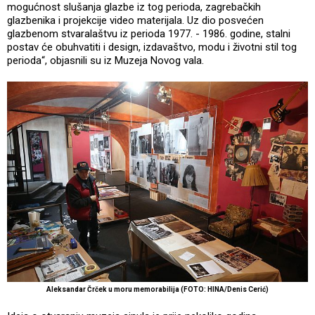
mogućnost slušanja glazbe iz tog perioda, zagrebačkih
glazbenika i projekcije video materijala. Uz dio posvećen
glazbenom stvaralaštvu iz perioda 1977. - 1986. godine, stalni
postav će obuhvatiti i design, izdavaštvo, modu i životni stil tog
perioda“, objasnili su iz Muzeja Novog vala.
Aleksandar Črček u moru memorabilija (FOTO: HINA/Denis Cerić)