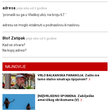
adresa
prije više od 3 godine
'pronašli su ga u Vlaškoj ulici, na broju 67. '
adresu se moglo istaknuti u podnaslovu ili naslovu.
Blof Zatipak
prije više od 3 godine
Kad se otvara?
Na kojoj adresi?
NAJNOVIJE
VRLO BALKANSKA PARANOJA: Zašto me
tamo stalno smatraju špijunom?
[NE]VRIJEDNO SPOMENA: Zabilješke
američkog skribomana (V)