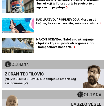
Susret koji je fotoreportažu pretvorio u
agresivnu prijetnju
KAD „RAZVOJ“ POPIJE VODU: More pred
kućom, bazen u dvorištu, suša na vratima
NAKON OČEVIDA: Naloženo uklanjanje
objekata koje su postavili organizatori
Thompsonova koncerta
KOLUMNA
ZORAN TEOFILOVIĆ
[NE]VRIJEDNO SPOMENA: Zabilješke američkog
skribomana (V)
KOLUMNA
LÁSZLÓ VÉGEL