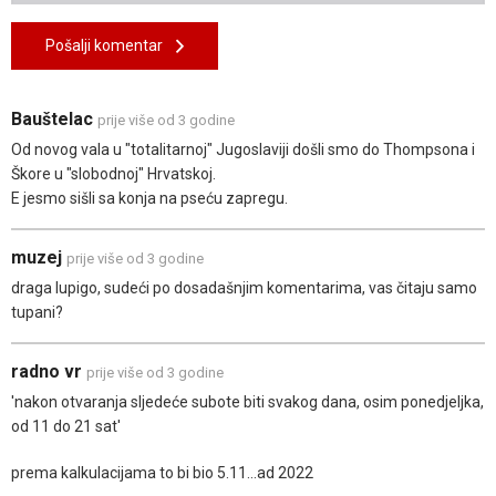
Pošalji komentar
Bauštelac
prije više od 3 godine
Od novog vala u "totalitarnoj" Jugoslaviji došli smo do Thompsona i
Škore u "slobodnoj" Hrvatskoj.
E jesmo sišli sa konja na pseću zapregu.
muzej
prije više od 3 godine
draga lupigo, sudeći po dosadašnjim komentarima, vas čitaju samo
tupani?
radno vr
prije više od 3 godine
'nakon otvaranja sljedeće subote biti svakog dana, osim ponedjeljka,
od 11 do 21 sat'
prema kalkulacijama to bi bio 5.11...ad 2022