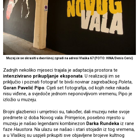
Muzej će se skrasiti u dvorišnoj zgradi na adresi Vlaška 67 (FOTO: HINA/Denis Cerić)
Zadnjih nekoliko mjeseci trajala je adaptacija prostora te
intenzivirano prikupljanje eksponata
. U realizaciji im se
priključio i poznati fotograf te bivši novinar zagrebačkog
Poleta
,
Goran Pavelić Pipo
. Cijeli set fotografija, od kojih neke nikada
nisu viđene, a svjedoče jednom neponovljivom vremenu, Pipo je
izložio u muzeju.
Brojni glazbenici i umjetnici su, također, dali muzeju neke svoje
predmete iz doba Novog vala. Primjerice, posebno mjesto u
muzeju je našao legendarni kombinezon
Darka Rundeka
iz rane
faze
Haustora
. Na ulazu se našao i stari stojadin iz tog vremena,
a u Vlaškoj su uspjeli prikupiti sve objavljene brojeve kultnog