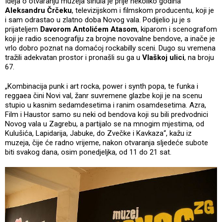
Ideja o otvaranju muzeja sinula je prije nekoliko godina
Aleksandru Črčeku
, televizijskom i filmskom producentu, koji je
i sam odrastao u zlatno doba Novog vala. Podijelio ju je s
prijateljem
Davorom Antolićem Atasom
, kiparom i scenografom
koji je radio scenografiju za brojne novovalne bendove, a inače je
vrlo dobro poznat na domaćoj rockabilly sceni. Dugo su vremena
tražili adekvatan prostor i pronašli su ga u
Vlaškoj ulici
, na broju
67.
„Kombinacija punk i art rocka, power i synth popa, te funka i
reggaea čini Novi val, žanr suvremene glazbe koji je na scenu
stupio u kasnim sedamdesetima i ranim osamdesetima. Azra,
Film i Haustor samo su neki od bendova koji su bili predvodnici
Novog vala u Zagrebu, a partijalo se na mnogim mjestima, od
Kulušića, Lapidarija, Jabuke, do Zvečke i Kavkaza“, kažu iz
muzeja, čije će radno vrijeme, nakon otvaranja sljedeće subote
biti svakog dana, osim ponedjeljka, od 11 do 21 sat.