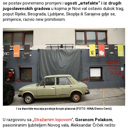
se postav povremeno promjeni i
ugosti „artefakte“ i iz drugih
jugoslavenskih gradova
u kojima je Novi val ostavio dubok trag,
poput Rijeke, Beograda, Ljubljane, Skoplja ili Sarajeva gdje se,
primjerice, razvio new primitivism.
I za dvorište muzeja postoje brojni planovi (FOTO: HINA/Denis Cerić)
U razgovoru sa „
Stražarnim lopovom
“,
Goranom Polakom
,
pasioniranim ljubiteljem Novog vala, Aleksandar Črček nešto