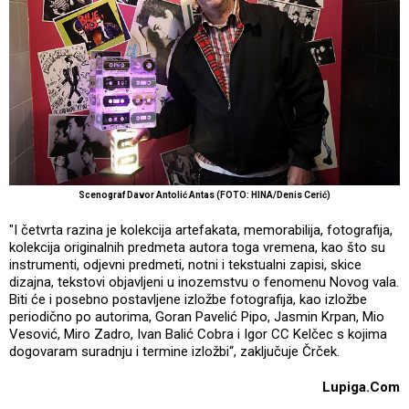
Scenograf Davor Antolić Antas (FOTO: HINA/Denis Cerić)
"I četvrta razina je kolekcija artefakata, memorabilija, fotografija,
kolekcija originalnih predmeta autora toga vremena, kao što su
instrumenti, odjevni predmeti, notni i tekstualni zapisi, skice
dizajna, tekstovi objavljeni u inozemstvu o fenomenu Novog vala.
Biti će i posebno postavljene izložbe fotografija, kao izložbe
periodično po autorima, Goran Pavelić Pipo, Jasmin Krpan, Mio
Vesović, Miro Zadro, Ivan Balić Cobra i Igor CC Kelčec s kojima
dogovaram suradnju i termine izložbi“, zaključuje Črček.
Lupiga.Com