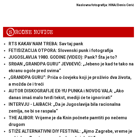
Naslovna fotografija: HINA/Denis Cerić
S
RODNE NOVICE
RTS KAKAV NAM TREBA: Sav taj pank
FETIŠIZACIJA OTPORA: Slovenski punk i fotografija
JUGOSLAVIJA 1980. GODINE (VIDEO): Pank? Šta je to?
SRĐAN „GRANDPA GURU“ JEVĐEVIĆ: „Jebeno je kad te tako na
ekranu ogole pred svima“
„GRANDPA GURU“: Priča o čovjeku koji je proživio dva života,
a možda će i treći
AUTOR DISKOGRAFIJE EX-YU PUNKA i NOVOG VALA: „Ako
danas imaš malo tvrđi tekst, mediji će te ignorirati“
INTERVJU - LAIBACH: „Da je Jugoslavija bila racionalna
zemlja, ne bi se raspala“
THE ALIBOR: Vrijeme je da Knin počnete pamtiti po nečemu
drugom
STIŽE ALTERNATIVNI DIY FESTIVAL: „Ajmo Zagrebe, vreme je