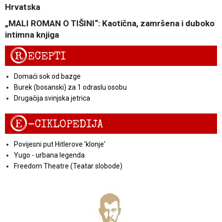
Hrvatska
„MALI ROMAN O TIŠINI“: Kaotična, zamršena i duboko
intimna knjiga
R
ECEPTI
Domaći sok od bazge
Burek (bosanski) za 1 odraslu osobu
Drugačija svinjska jetrica
E
-CIKLOPEDIJA
Povijesni put Hitlerove 'klonje'
Yugo - urbana legenda
Freedom Theatre (Teatar slobode)