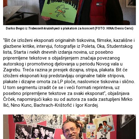
Darko Begić iz
Trobecovih krušnih peči
s plakatom za koncert (FOTO: HINA/Denis Cerić)
"Bit će izloženi eksponati originalnih tiskovina, filmske, kazališne i
glazbene kritike, intervjui, fotografije iz Poleta, Oka, Studentskog
lista, Starta i nekih dnevnih izdanja novina, uz posebno
pripremljene tekstove s objašnjenjem značaja povezanog
autorskog i promotivnog djelovanja u periodu Novog vala u
Zagrebu. Treća razina je presjek dizajna, stripa, plakata. Bit će
izloženi eksponati koji predstavljaju originalne table stripova,
plakate i dizajne omota za LP ploče, naslovnice tiskovina i slično.
U tom segmentu izradit će se i veći formati reprinteva, uz
posebno pripremljene tekstove za svaki eksponat", objašnjava
Črček, napominjući kako su od autora za sada zastupljeni Mirko
Ilić, Nino Kunc, Bachrach-Krištofić i Igor Kordej.