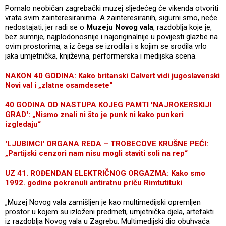
Pomalo neobičan zagrebački muzej sljedećeg će vikenda otvoriti
vrata svim zainteresiranima. A zainteresiranih, sigurni smo, neće
nedostajati, jer radi se o
Muzeju Novog vala
, razdoblja koje je,
bez sumnje, najplodonosnije i najoriginalnije u povijesti glazbe na
ovim prostorima, a iz čega se izrodila i s kojim se srodila vrlo
jaka umjetnička, književna, performerska i medijska scena.
NAKON 40 GODINA: Kako britanski Calvert vidi jugoslavenski
Novi val i „zlatne osamdesete“
40 GODINA OD NASTUPA KOJEG PAMTI 'NAJROKERSKIJI
GRAD': „Nismo znali ni što je punk ni kako punkeri
izgledaju“
'LJUBIMCI' ORGANA REDA – TROBECOVE KRUŠNE PEĆI:
„Partijski cenzori nam nisu mogli staviti soli na rep“
UZ 41. ROĐENDAN ELEKTRIČNOG ORGAZMA: Kako smo
1992. godine pokrenuli antiratnu priču Rimtutituki
„Muzej Novog vala zamišljen je kao multimedijski opremljen
prostor u kojem su izloženi predmeti, umjetnička djela, artefakti
iz razdoblja Novog vala u Zagrebu. Multimedijski dio obuhvaća