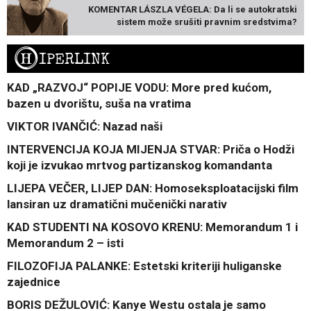
KOMENTAR LÁSZLA VÉGELA: Da li se autokratski
sistem može srušiti pravnim sredstvima?
H
IPERLINK
KAD „RAZVOJ“ POPIJE VODU: More pred kućom,
bazen u dvorištu, suša na vratima
VIKTOR IVANČIĆ: Nazad naši
INTERVENCIJA KOJA MIJENJA STVAR: Priča o Hodži
koji je izvukao mrtvog partizanskog komandanta
LIJEPA VEČER, LIJEP DAN: Homoseksploatacijski film
lansiran uz dramatični mučenički narativ
KAD STUDENTI NA KOSOVO KRENU: Memorandum 1 i
Memorandum 2 – isti
FILOZOFIJA PALANKE: Estetski kriteriji huliganske
zajednice
BORIS DEŽULOVIĆ: Kanye Westu ostala je samo