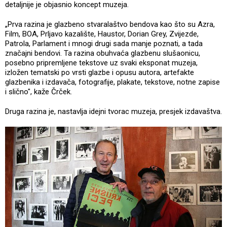
detaljnije je objasnio koncept muzeja.
„Prva razina je glazbeno stvaralaštvo bendova kao što su Azra,
Film, BOA, Prljavo kazalište, Haustor, Dorian Grey, Zvijezde,
Patrola, Parlament i mnogi drugi sada manje poznati, a tada
značajni bendovi. Ta razina obuhvaća glazbenu slušaonicu,
posebno pripremljene tekstove uz svaki eksponat muzeja,
izložen tematski po vrsti glazbe i opusu autora, artefakte
glazbenika i izdavača, fotografije, plakate, tekstove, notne zapise
i slično", kaže Črček.
Druga razina je, nastavlja idejni tvorac muzeja, presjek izdavaštva.