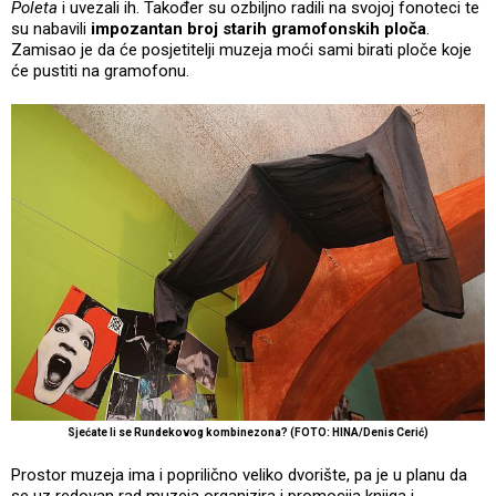
Poleta
i uvezali ih. Također su ozbiljno radili na svojoj fonoteci te
su nabavili
impozantan broj starih gramofonskih ploča
.
Zamisao je da će posjetitelji muzeja moći sami birati ploče koje
će pustiti na gramofonu.
Sjećate li se Rundekovog kombinezona? (FOTO: HINA/Denis Cerić)
Prostor muzeja ima i poprilično veliko dvorište, pa je u planu da
se uz redovan rad muzeja organizira i promocija knjiga i