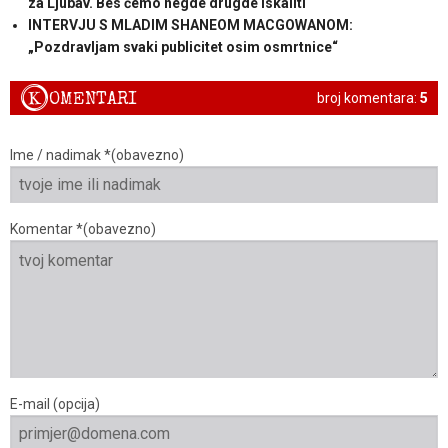
za Ljubav. Bes ćemo negde drugde iskaliti“
INTERVJU S MLADIM SHANEOM MACGOWANOM:
„Pozdravljam svaki publicitet osim osmrtnice“
K
OMENTARI
broj komentara:
5
Ime / nadimak *(obavezno)
Komentar *(obavezno)
E-mail (opcija)