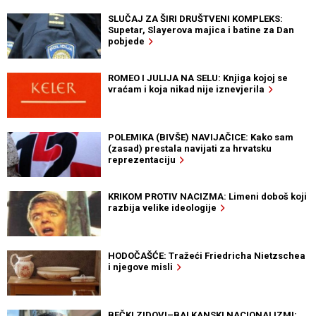
SLUČAJ ZA ŠIRI DRUŠTVENI KOMPLEKS:
Supetar, Slayerova majica i batine za Dan
pobjede
ROMEO I JULIJA NA SELU: Knjiga kojoj se
vraćam i koja nikad nije iznevjerila
POLEMIKA (BIVŠE) NAVIJAČICE: Kako sam
(zasad) prestala navijati za hrvatsku
reprezentaciju
KRIKOM PROTIV NACIZMA: Limeni doboš koji
razbija velike ideologije
HODOČAŠĆE: Tražeći Friedricha Nietzschea
i njegove misli
BEČKI ZIDOVI–BALKANSKI NACIONALIZMI: