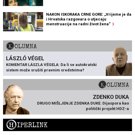
NAKON ISKORAKA CRNE GORE: „Vrijeme je da
i Hrvatska razgovara o utjecaju
menstruacije na radni život žena“
KOLUMNA
LÁSZLÓ VÉGEL
KOMENTAR LÁSZLA VÉGELA: Da li se autokratski
sistem može srušiti pravnim sredstvima?
KOLUMNA
ZDENKO DUKA
DRUGO MIŠLJENJE ZDENKA DUKE: Dijaspora kao
politički projekt HDZ-a
H
IPERLINK