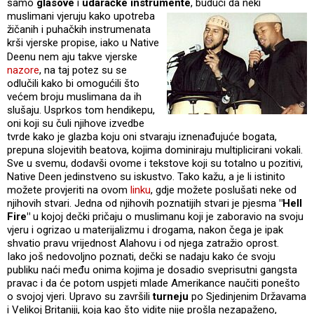
samo
glasove
i
udaračke instrumente
, budući da neki
muslimani vjeruju kako upotreba
žičanih i puhačkih instrumenata
krši vjerske propise, iako u Native
Deenu nem
aju takve vjerske
nazore
, na taj potez su se
odlučili kako bi omogućili što
većem broju muslimana da ih
slušaju. Usprkos tom hendikepu,
oni koji su čuli njihove izvedbe
tvrde kako je glazba koju oni stvaraju iznenađujuće bogata,
prepuna slojevitih beatova, kojima dominiraju multiplicirani vokali.
Sve u svemu, dodavši ovome i tekstove koji su totalno u pozitivi,
Native Deen jedinstveno su iskustvo. Tako kažu, a je li istinito
možete provjeriti na ovom
linku
, gdje možete poslušati neke od
njihovih stvari. Jedna od njihovih poznatijih stvari je pjesma
"Hell
Fire"
u kojoj dečki pričaju o muslimanu koji je zaboravio na svoju
vjeru i ogrizao u materijalizmu i drogama, nakon čega je ipak
shvatio pravu vrijednost Alahovu i od njega zatražio oprost.
Iako još nedovoljno poznati, dečki se nadaju kako će svoju
publiku naći među onima kojima je dosadio sveprisutni gangsta
pravac i da će potom uspjeti mlade Amerikance naučiti ponešto
o svojoj vjeri. Upravo su završili
turneju
po Sjedinjenim Državama
i Velikoj Britaniji, koja kao što vidite nije prošla nezapaženo,