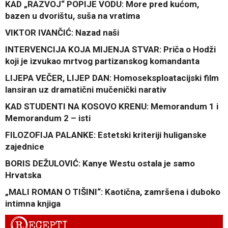
KAD „RAZVOJ“ POPIJE VODU: More pred kućom,
bazen u dvorištu, suša na vratima
VIKTOR IVANČIĆ: Nazad naši
INTERVENCIJA KOJA MIJENJA STVAR: Priča o Hodži
koji je izvukao mrtvog partizanskog komandanta
LIJEPA VEČER, LIJEP DAN: Homoseksploatacijski film
lansiran uz dramatični mučenički narativ
KAD STUDENTI NA KOSOVO KRENU: Memorandum 1 i
Memorandum 2 – isti
FILOZOFIJA PALANKE: Estetski kriteriji huliganske
zajednice
BORIS DEŽULOVIĆ: Kanye Westu ostala je samo
Hrvatska
„MALI ROMAN O TIŠINI“: Kaotična, zamršena i duboko
intimna knjiga
R
ECEPTI