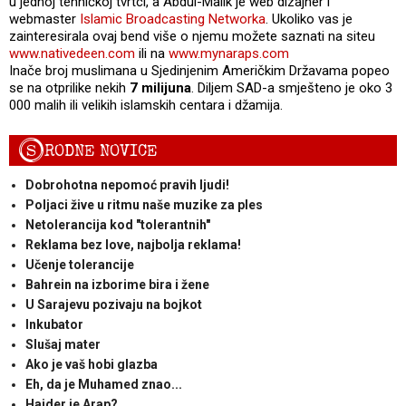
u jednoj tehničkoj tvrtci, a Abdul-Malik je web dizajner i
webmaster
Islamic Broadcasting Networka
. Ukoliko vas je
zainteresirala ovaj bend više o njemu možete saznati na siteu
www.nativedeen.com
ili na
www.mynaraps.com
Inače broj muslimana u Sjedinjenim Američkim Državama popeo
se na otprilike nekih
7 milijuna
. Diljem SAD-a smješteno je oko 3
000 malih ili velikih islamskih centara i džamija.
S
RODNE NOVICE
Dobrohotna nepomoć pravih ljudi!
Poljaci žive u ritmu naše muzike za ples
Netolerancija kod "tolerantnih"
Reklama bez love, najbolja reklama!
Učenje tolerancije
Bahrein na izborime bira i žene
U Sarajevu pozivaju na bojkot
Inkubator
Slušaj mater
Ako je vaš hobi glazba
Eh, da je Muhamed znao...
Haider je Arap?