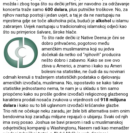
možda i zbog toga što su dečki jeftini, jer navodno za održavanje
koncerta traže samo
600 dolara
, plus putničke troškove. No, za
njihov nastup postoji i jedan uvjet, a taj je da ne nastupaju na
mjestima gdje se toče alkoholna pića, budući je
alkohol
u islamu
zabranjen. Uvijek nastupaju u tradicionalnoj islamskoj odjeći kao
što su primjerice šalvare, širo
ke hlače.
To što rade dečki iz Native Deena je čini se
dobro prihvaćeno, pogotovo među
američkim muslimanima koji su jedva
dočekali da netko od "
njihovih
" producira
nešto dobro i zabavno. Kako se sve ovo
zbiva u Americi, a znamo i kako su Ameri
bolesni na statistike, ne čudi da su novinari
odmah krenuli s traženjem statističkih podataka o djelovanju
američkih izvođača, muslimana. No, ispostavilo se kako takve
statistike jednostavno nema, te nam je u skladu s tim samo
priopćeno kako su prošle godine izvođači religioznog glazbenog
karaktera prodali nosača zvukova u vrijednosti od
918 milijuna
dolara
i kako su to bili uglavnom izvođači kršćanske glazbe.
Trio niti ne očekuje neku zaradu, jer žele biti alternativa svim onim
bendovima koji zarađuju milijune repajući o ubijanju. Svaki od njih
ima svoj posao. Joshua se bavi pravom i radi u muslimanskoj
odvjetničkoj kompaniji u Washingtonu, Naeem radi kao menadžer