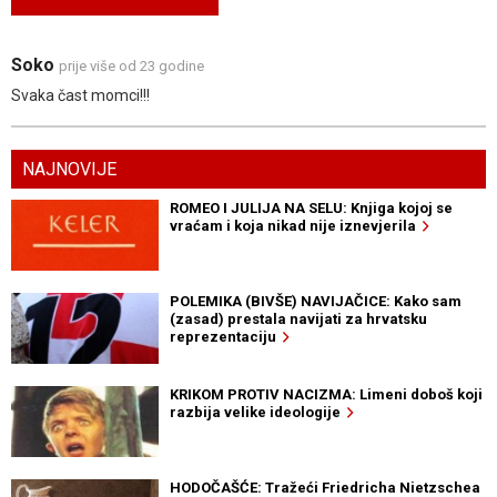
Soko
prije više od 23 godine
Svaka čast momci!!!
NAJNOVIJE
ROMEO I JULIJA NA SELU: Knjiga kojoj se
vraćam i koja nikad nije iznevjerila
POLEMIKA (BIVŠE) NAVIJAČICE: Kako sam
(zasad) prestala navijati za hrvatsku
reprezentaciju
KRIKOM PROTIV NACIZMA: Limeni doboš koji
razbija velike ideologije
HODOČAŠĆE: Tražeći Friedricha Nietzschea