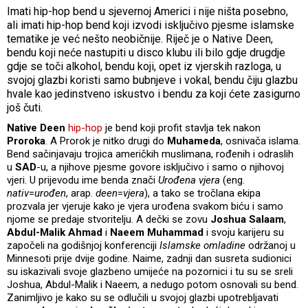
Imati hip-hop bend u sjevernoj Americi i nije ništa posebno,
ali imati hip-hop bend koji izvodi isključivo pjesme islamske
tematike je već nešto neobičnije. Riječ je o Native Deen,
bendu koji neće nastupiti u disco klubu ili bilo gdje drugdje
gdje se toči alkohol, bendu koji, opet iz vjerskih razloga, u
svojoj glazbi koristi samo bubnjeve i vokal, bendu čiju glazbu
hvale kao jedinstveno iskustvo i bendu za koji ćete zasigurno
još čuti.
Native Deen
hip-hop
je bend koji profit stavlja tek nakon
Proroka
. A Prorok je nitko drugi do
Muhameda
, osnivača islama.
Bend sačinjavaju trojica američkih muslimana, rođenih i odraslih
u
SAD
-u, a njihove pjesme govore isključivo i samo o njihovoj
vjeri. U prijevodu ime benda znači
Urođena vjera
(eng.
nativ
=
urođen
, arap.
deen
=
vjera
), a tako se tročlana ekipa
prozvala jer vjeruje kako je vjera urođena svakom biću i samo
njome se predaje stvoritelju. A dečki se zovu
Joshua Salaam
,
Abdul-Malik Ahmad
i
Naeem Muhammad
i svoju karijeru su
započeli na godišnjoj konferenciji
Islamske omladine
održanoj u
Minnesoti prije dvije godine. Naime, zadnji dan susreta sudionici
su iskazivali svoje glazbeno umijeće na pozornici i tu su se sreli
Joshua, Abdul-Malik i Naeem, a nedugo potom osnovali su bend.
Zanimljivo je kako su se odlučili u svojoj glazbi upotrebljavati