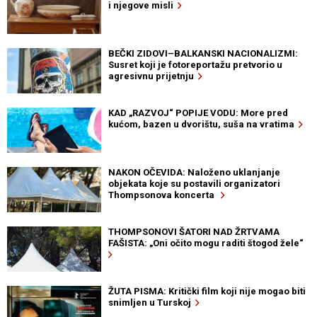
i njegove misli
BEČKI ZIDOVI–BALKANSKI NACIONALIZMI:
Susret koji je fotoreportažu pretvorio u
agresivnu prijetnju
KAD „RAZVOJ“ POPIJE VODU: More pred
kućom, bazen u dvorištu, suša na vratima
NAKON OČEVIDA: Naloženo uklanjanje
objekata koje su postavili organizatori
Thompsonova koncerta
THOMPSONOVI ŠATORI NAD ŽRTVAMA
FAŠISTA: „Oni očito mogu raditi štogod žele“
ŽUTA PISMA: Kritički film koji nije mogao biti
snimljen u Turskoj