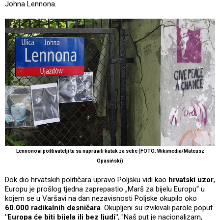
Johna Lennona.
Lennonovi poštivatelji tu su napravili kutak za sebe (FOTO: Wikimedia/Mateusz
Opasiński)
Dok dio hrvatskih političara upravo Poljsku vidi kao
hrvatski uzor
,
Europu je prošlog tjedna zaprepastio „Marš za bijelu Europu“ u
kojem se u Varšavi na dan nezavisnosti Poljske okupilo oko
60.000 radikalnih desničara
. Okupljeni su izvikivali parole poput
"Europa će biti bijela ili bez ljudi"
, "Naš put je nacionalizam,