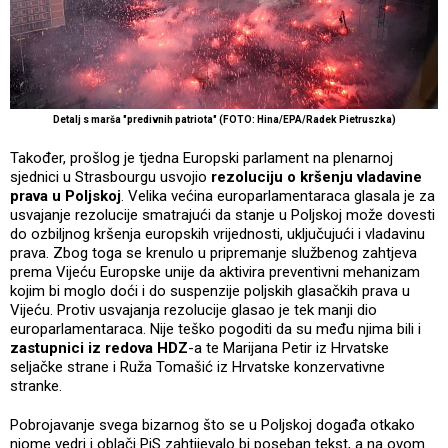
Detalj s marša "predivnih patriota" (FOTO: Hina/EPA/Radek Pietruszka)
Također, prošlog je tjedna Europski parlament na plenarnoj
sjednici u Strasbourgu usvojio
rezoluciju o kršenju vladavine
prava u Poljskoj
. Velika većina europarlamentaraca glasala je za
usvajanje rezolucije smatrajući da stanje u Poljskoj može dovesti
do ozbiljnog kršenja europskih vrijednosti, uključujući i vladavinu
prava. Zbog toga se krenulo u pripremanje službenog zahtjeva
prema Vijeću Europske unije da aktivira preventivni mehanizam
kojim bi moglo doći i do suspenzije poljskih glasačkih prava u
Vijeću. Protiv usvajanja rezolucije glasao je tek manji dio
europarlamentaraca. Nije teško pogoditi da su među njima bili i
zastupnici iz redova HDZ
-a te Marijana Petir iz Hrvatske
seljačke strane i Ruža Tomašić iz Hrvatske konzervativne
stranke.
Pobrojavanje svega bizarnog što se u Poljskoj događa otkako
njome vedri i oblači PiS zahtijevalo bi poseban tekst, a na ovom