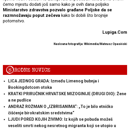
ćemo mjestu dodati još samo kako je ovih dana poljsko
Ministarstvo zdravstva pozvalo građane Poljske da se
razmnožavaju poput zečeva
kako bi dobili što brojnije
potomstvo.
Lupiga.Com
Naslovna fotografija: Wikimedia/
Mateusz Opasiński
S
RODNE NOVICE
LICA JEDNOG GRADA: Između Limenog bubnja i
Bookingdotcom otoka
KRATKI PRIRUČNIK HRVATSKE MIZOGINIJE (DRUGI DIO): Žene
a ne pudlice
ANDRAŽ ROŽMAN O „IZBRISANIMA“: „To je bilo etničko
čišćenje birokratskim sredstvima“
LJUDI PORED KOJIH ŽIVIMO: Iz kojih se pobuda možeš
veseliti smrti nekog nesretnog migranta koji se utopio u