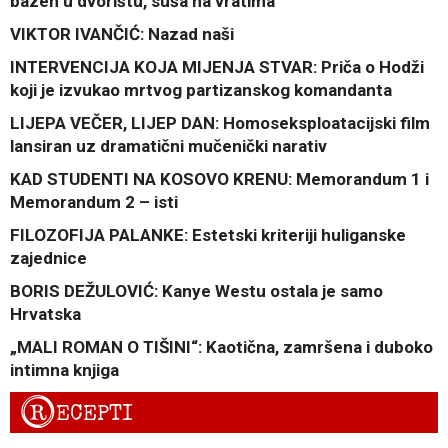
bazen u dvorištu, suša na vratima
VIKTOR IVANČIĆ: Nazad naši
INTERVENCIJA KOJA MIJENJA STVAR: Priča o Hodži
koji je izvukao mrtvog partizanskog komandanta
LIJEPA VEČER, LIJEP DAN: Homoseksploatacijski film
lansiran uz dramatični mučenički narativ
KAD STUDENTI NA KOSOVO KRENU: Memorandum 1 i
Memorandum 2 – isti
FILOZOFIJA PALANKE: Estetski kriteriji huliganske
zajednice
BORIS DEŽULOVIĆ: Kanye Westu ostala je samo
Hrvatska
„MALI ROMAN O TIŠINI“: Kaotična, zamršena i duboko
intimna knjiga
R
ECEPTI