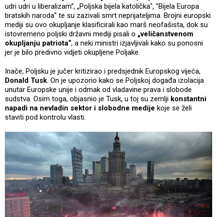
udri udri u liberalizam“, „Poljska bijela katolička", "Bijela Europa
bratskih naroda" te su zazivali smrt neprijateljima. Brojni europski
mediji su ovo okupljanje klasificirali kao marš neofašista, dok su
istovremeno poljski državni mediji pisali o
„veličanstvenom
okupljanju patriota“
, a neki ministri izjavljivali kako su ponosni
jer je bilo predivno vidjeti okupljene Poljake.
Inače, Poljsku je jučer kritizirao i predsjednik Europskog vijeća,
Donald Tusk
. On je upozorio kako se Poljskoj događa izolacija
unutar Europske unije i odmak od vladavine prava i slobode
sudstva. Osim toga, objasnio je Tusk, u toj su zemlji
konstantni
napadi na nevladin sektor i slobodne medije
koje se želi
staviti pod kontrolu vlasti.