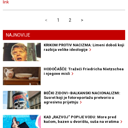
link
<
1
2
>
NAJNOVIJE
KRIKOM PROTIV NACIZMA: Limeni doboš koji
razbija velike ideologije
HODOČAŠĆE: Tražeći Friedricha Nietzschea
i njegove misli
BEČKI ZIDOVI–BALKANSKI NACIONALIZMI:
Susret koji je fotoreportažu pretvorio u
agresivnu prijetnju
KAD „RAZVOJ“ POPIJE VODU: More pred
kućom, bazen u dvorištu, suša na vratima