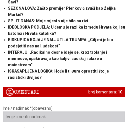
Savi?
SEZONA LOVA: Zašto premijer Plenković zvuči kao Željka
Markić?
SPLIT DANAS: Moje mjesto nije bilo na rivi
IDEOLOŠKA PODJELA: U čemu je razlika između Hrvata koji su
katolici i Hrvata katolika?
BISKUPICA KOJA JE NALJUTILA TRUMPA: „Cilj mi je bio
podsjetiti nas na ljudskost“
INTERVJU: „Radikalno desne ideje se, kroz trolanje i
memeove, upakiravaju kao šaljivi sadržaj i ulaze u
mainstream“
ISKASAPLJENA LOGIKA: Hoće li ti Đura oprostiti što je
rasistički divljao?
K
OMENTARI
broj komentara:
10
Ime / nadimak *(obavezno)