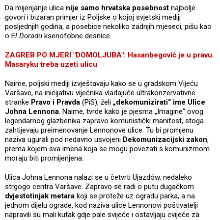
Da mijenjanje ulica
nije samo hrvatska posebnost
najbolje
govori i bizaran primjer iz Poljske o kojoj svjetski mediji
posljednjih godina, a posebice nekoliko zadnjih mjeseci, pišu kao
o E
l Doradu
ksenofobne desnice.
ZAGREB PO MJERI "DOMOLJUBA": Hasanbegović je u pravu.
Masaryku treba uzeti ulicu
Naime, poljski mediji izvještavaju kako se u gradskom Vijeću
Varšave, na inicijativu vijećnika vladajuće ultrakonzervativne
stranke
Pravo i Pravda
(PiS), želi
„dekomunizirati“ ime Ulice
Johna Lennona
. Naime, tvrde kako je pjesma „Imagine“ ovog
legendarnog glazbenika zapravo komunistički manifest, stoga
zahtijevaju preimenovanje Lennonove ulice. Tu bi promjenu
naziva ugurali pod nedavno usvojeni
Dekomunizacijski zakon
,
prema kojem sva imena koja se mogu povezati s komunizmom
moraju biti promijenjena.
Ulica Johna Lennona nalazi se u četvrti Ujazdów, nedaleko
strgogo centra Varšave. Zapravo se radi o putu dugačkom
dvjestotinjak metara
koji se proteže uz ogradu parka, a na
jednom dijelu ograde, kod naziva ulice Lennonovi poštivatelji
napravili su mali kutak gdje pale svijeće i ostavljaju cvijeće za