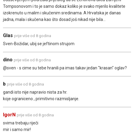
Tompsonovom i to je samo dokaz koliko je svako mjerilo kvalitete
izokrenuto u malim i skučenim sredinama. A Hrvatska je danas
jadna, mala i skučena kao što dosad još nikad nije bila...
Glas
prije više od 8 godina
Sven-Božidar, ubij se jeftinom strujom
dino
prije više od 8 godina
@sven - s cime su tebe hranili pa imas takav jedan "krasan" oglav?
b
prije više od 8 godina
gandi isto nije napravio nista za hr.
koje ograniceno , primitivno razmisljanje.
IgorN
prije više od 8 godina
svima trebaju riječi
mir i samo mir!