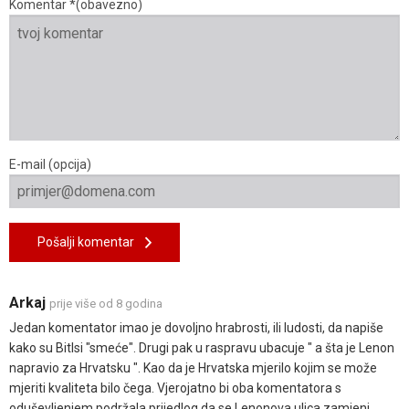
Komentar *(obavezno)
E-mail (opcija)
Pošalji komentar
Arkaj
prije više od 8 godina
Jedan komentator imao je dovoljno hrabrosti, ili ludosti, da napiše
kako su Bitlsi "smeće". Drugi pak u raspravu ubacuje " a šta je Lenon
napravio za Hrvatsku ". Kao da je Hrvatska mjerilo kojim se može
mjeriti kvaliteta bilo čega. Vjerojatno bi oba komentatora s
oduševljenjem podržala prijedlog da se Lenonova ulica zamjeni