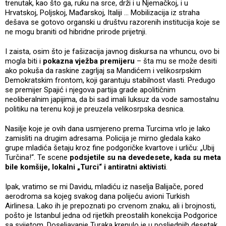
trenutak, kao što ga, ruku na srce, drži i u Njemačkoj, i u
Hrvatskoj, Poljskoj, Mađarskoj, Italiji ... Mobilizacija iz straha
dešava se gotovo organski u društvu razorenih institucija koje se
ne mogu braniti od hibridne prirode prijetnji.
I zaista, osim što je fašizacija javnog diskursa na vrhuncu, ovo bi
mogla biti i
pokazna vježba premijeru
– šta mu se može desiti
ako pokuša da raskine zagrljaj sa Mandićem i velikosrpskim
Demokratskim frontom, koji garantuju stabilnost vlasti. Predugo
se premijer Spajić i njegova partija grade apolitičnim
neoliberalnim japijima, da bi sad imali luksuz da vode samostalnu
politiku na terenu koji je preuzela velikosrpska desnica.
Nasilje koje je ovih dana usmjereno prema Turcima vrlo je lako
zamisliti na drugim adresama. Policija je mirno gledala kako
grupe mladića šetaju kroz fine podgoričke kvartove i urliču: „Ubij
Turčina!“. Te scene
podsjetile su na devedesete, kada su meta
bile komšije, lokalni „Turci“ i antiratni aktivisti
.
Ipak, vratimo se mi Davidu, mladiću iz naselja Balijače, pored
aerodroma sa kojeg svakog dana polijeću avioni Turkish
Airlinesa. Lako ih je prepoznati po crvenom znaku, ali i brojnosti,
pošto je Istanbul jedna od rijetkih preostalih konekcija Podgorice
sa svijetom. Doseljavanje Turaka krenulo je u posljednjih desetak