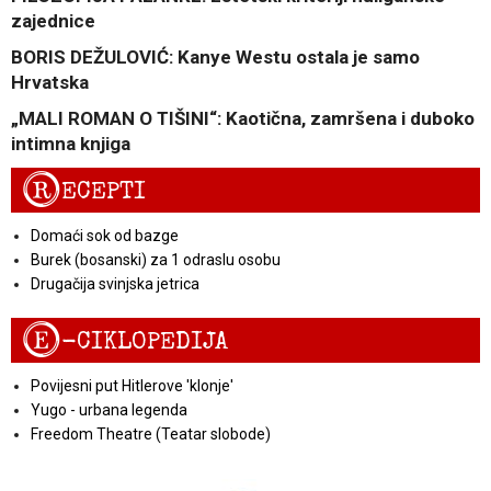
zajednice
BORIS DEŽULOVIĆ: Kanye Westu ostala je samo
Hrvatska
„MALI ROMAN O TIŠINI“: Kaotična, zamršena i duboko
intimna knjiga
R
ECEPTI
Domaći sok od bazge
Burek (bosanski) za 1 odraslu osobu
Drugačija svinjska jetrica
E
-CIKLOPEDIJA
Povijesni put Hitlerove 'klonje'
Yugo - urbana legenda
Freedom Theatre (Teatar slobode)