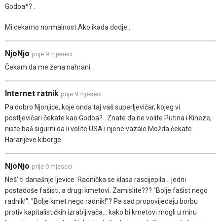
Godoa*? .
Mi cekamo normalnost.Ako ikada dodje .
NjoNjo
prije 9 mjeseci
Čekam da me žena nahrani.
Internet ratnik
prije 9 mjeseci
Pa dobro Njonjice, koje onda taj vaš superljevičar, kojeg vi
postljevičari čekate kao Godoa? . Znate da ne volite Putina i Kineze,
niste baš sigurni da li volite USA i njene vazale.Možda čekate
Hararijeve kiborge.
NjoNjo
prije 9 mjeseci
Neš' ti današnje ljevice. Radnička se klasa rascijepila... jedni
postadoše fašisti, a drugi kmetovi. Zamislite??? "Bolje fašist nego
radnik!". "Bolje kmet nego radnik!"? Pa sad propovijedaju borbu
protiv kapitalističkih izrabljivača... kako bi kmetovi mogli u miru