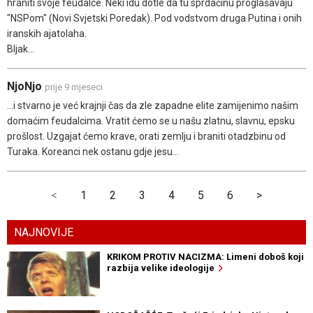
hraniti svoje feudalce. Neki idu dotle da tu sprdačinu proglašavaju
"NSPom" (Novi Svjetski Poredak). Pod vodstvom druga Putina i onih
iranskih ajatolaha.
Bljak...
NjoNjo
prije 9 mjeseci
...i stvarno je već krajnji čas da zle zapadne elite zamijenimo našim
domaćim feudalcima. Vratit ćemo se u našu zlatnu, slavnu, epsku
prošlost. Uzgajat ćemo krave, orati zemlju i braniti otadzbinu od
Turaka. Koreanci nek ostanu gdje jesu...
<
1
2
3
4
5
6
>
NAJNOVIJE
KRIKOM PROTIV NACIZMA: Limeni doboš koji
razbija velike ideologije