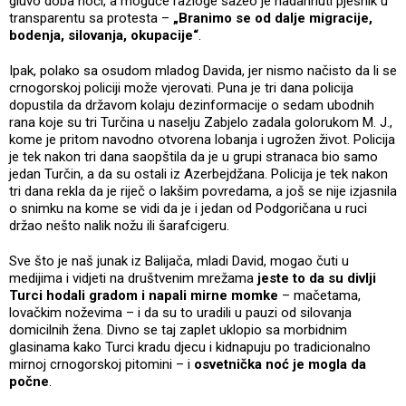
gluvo doba noći, a moguće razloge sažeo je nadahnuti pjesnik u
transparentu sa protesta –
„Branimo se od dalje migracije,
bodenja, silovanja, okupacije“
.
Ipak, polako sa osudom mladog Davida, jer nismo načisto da li se
crnogorskoj policiji može vjerovati. Puna je tri dana policija
dopustila da državom kolaju dezinformacije o sedam ubodnih
rana koje su tri Turčina u naselju Zabjelo zadala golorukom M. J.,
kome je pritom navodno otvorena lobanja i ugrožen život. Policija
je tek nakon tri dana saopštila da je u grupi stranaca bio samo
jedan Turčin, a da su ostali iz Azerbejdžana. Policija je tek nakon
tri dana rekla da je riječ o lakšim povredama, a još se nije izjasnila
o snimku na kome se vidi da je i jedan od Podgoričana u ruci
držao nešto nalik nožu ili šarafcigeru.
Sve što je naš junak iz Balijača, mladi David, mogao čuti u
medijima i vidjeti na društvenim mrežama
jeste to da su divlji
Turci hodali gradom i napali mirne momke
– mačetama,
lovačkim noževima – i da su to uradili u pauzi od silovanja
domicilnih žena. Divno se taj zaplet uklopio sa morbidnim
glasinama kako Turci kradu djecu i kidnapuju po tradicionalno
mirnoj crnogorskoj pitomini – i
osvetnička noć je mogla da
počne
.