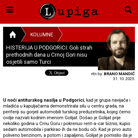
KOLUMNE
HISTERIJA U PODGORICI: Goli strah
prethodnih dana u Crnoj Gori nisu
osjetili samo Turci
ritn by:
BRANO MANDIĆ
31. 10. 2025.
U noći antiturskog nasilja u Podgorici
, kad je grupa navijača i
mladića u kapuljačama demonstrirala silu u centru grada, na
periferiji su gorjeli automobili turskog preduzetnika, kojeg ćemo
ovdje nazvati kodnim imenom Golijat. Došao je Golijat prije
nekoliko godina u Crnu Goru i pokrenuo rent-a-car biznis, kupio
sedam automobila i parkirao ih da ne bodu oči. Kad je prvo auto
poliveno benzinom, a potom i zapaljeno, Golijat je pomislio da je