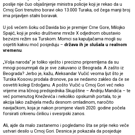
poslije nije čuo objašnjenje ministra policije koji je rekao da u
Crnoj Gori trenutno boravi oko 13.000 Turaka, od čega manji broj
ima prijavljen stalni boravak.
U još većem šoku od Davida bio je premijer Crne Gore, Milojko
Spajić, koji je preko društvene mreže X odjednom obustavio
bezvizni režim sa Turskom. Momci sa kapuljačama mogli su
osjetiti kakvu moć posjeduju –
država ih je slušala u realnom
vremenu
.
„Volja naroda“ je toliko vješto i precizno pripremljena da su
mnogi posumnjali da je sve zakuvano iz Beograda. A zašto iz
Beograda? Jerbo je, kažu, Aleksandar Vučić veoma ljut što je
Turska Kosovu prodala dronove, pa se nedavno zakleo da će se
osvetiti kolegi Erdoğanu. A pošto Vučić u Crnoj Gori već neko
vrijeme ima ličnog predsjednika Skupštine – Andriju Mandića – te
već pomenutog Kneževića i nekoliko opskurnih portala, to je
akcija lako zaživjela među desnom omladinom, naročito
navijačkom, koja je nakon promjene vlasti 2020. godine počela
forsirati crkvenu ćirilicu i svesrpski zanos.
Ali, ajde da malo zastanemo i pogledamo šta se prije neko veče
ustvari desilo u Crnoj Gori. Desnica je pokazala da posjeduje