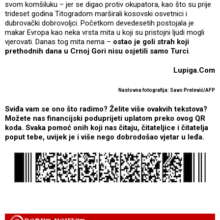
svom komšiluku – jer se digao protiv okupatora, kao što su prije
trideset godina Titogradom marširali kosovski osvetnici i
dubrovački dobrovoljci. Početkom devedesetih postojala je
makar Evropa kao neka vrsta mita u koji su pristojni ljudi mogli
vjerovati. Danas tog mita nema –
ostao je goli strah koji
prethodnih dana u Crnoj Gori nisu osjetili samo Turci
.
Lupiga.Com
Naslovna fotografija: Savo Prelević/AFP
Sviđa vam se ono što radimo? Želite više ovakvih tekstova?
Možete nas financijski poduprijeti uplatom preko ovog QR
koda. Svaka pomoć onih koji nas čitaju, čitateljice i čitatelja
poput tebe, uvijek je i više nego dobrodošao vjetar u leđa.