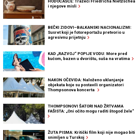
HODOČAŠĆE: Tražeći Friedricha Nietzschea
i njegove misli
BEČKI ZIDOVI–BALKANSKI NACIONALIZMI:
Susret koji je fotoreportažu pretvorio u
agresivnu prijetnju
KAD „RAZVOJ“ POPIJE VODU: More pred
kućom, bazen u dvorištu, suša na vratima
NAKON OČEVIDA: Naloženo uklanjanje
objekata koje su postavili organizatori
Thompsonova koncerta
THOMPSONOVI ŠATORI NAD ŽRTVAMA
FAŠISTA: „Oni očito mogu raditi štogod žele“
ŽUTA PISMA: Kritički film koji nije mogao biti
snimljen u Turskoj