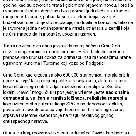
godina, kad su otvorena vrata i golemom prljavom novcu. I prošla
i sadašnja vlast na državljanstvo i promet ljudi gledale su kao na
mogućnost zarade, priliku da se oživi ekonomija i zakrpe
budžetske rupe. Umjesto regulacije, nastupila je korupcija, tako da
je stvorena jedna netransparentna mreža stranaca u zemlji koja
ne čini mnogo da ih integriše, upozna i usmjeri.
Turski novinari ovih dana javljaju da na taj način u Crnu Goru
ulaze mnogi kriminalci, nasilnici, ubice – što tabloidi spremno
prenose kao krunski dokaz za odmazdu nad raznosačima hrane,
uglavnom Kurdima i Turcima koji voze po Podgorici.
Crna Gora, kao država sa oko 600.000 stanovnika, morala bi biti
oprezna i vješta u primjeni politika doseljavanja, ali to nisu teme
koje mladi mogu čuti ili vidjeti razložene u medijima. Sve što
lokalni „davidi“ mogu čuti u posljednje vrijeme, jeste
nacionalna
demagogija, veličanje ratnih zločinaca, religijska regresija
koja uzima maha putem uticaja SPC-a na donosioce odluka,
povratak u devedesete sa vrijednosnim sistemom ugroženog
srpstva i latentne ksenofobije na tragu nekakvog gnjilog
antizapadnog narativa.
Otuda, za kraj, možemo lako zamisliti našeg Davida kao heroja u