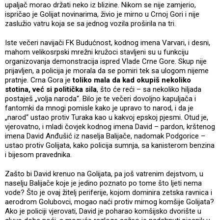
upaljač morao držati neko iz blizine. Nikom se nije zamjerio,
ispričao je Golijat novinarima, živio je mirno u Crnoj Gori i nije
zaslužio vatru koja se sa jednog vozila proširila na tri.
Iste večeri navijači FK Budućnost, kodnog imena Varvari, i desni,
mahom velikosrpski mrežni kružoci stavljeni su u funkciju
organizovanja demonstracija ispred Vlade Crne Gore. Skup nije
prijavljen, a policija je morala da se pomiri tek sa ulogom nijeme
pratnje. Crna Gora je
toliko mala da kad okupiš nekoliko
stotina, već si politička sila
, što će reći – sa nekoliko hiljada
postaješ „volja naroda“. Bilo je te večeri dovoljno kapuljača i
fantomki da mnogi pomisle kako je upravo to narod, i da je
„narod“ ustao protiv Turaka kao u kakvoj epskoj pjesmi. Otud je,
vjerovatno, i mladi čovjek kodnog imena David – pardon, krštenog
imena David Anđušić iz naselja Balijače, nadomak Podgorice –
ustao protiv Golijata, kako policija sumnja, sa kanisterom benzina
i bijesom pravednika.
Zašto bi David krenuo na Golijata, pa još vatrenim dejstvom, u
naselju Balijače koje je jedino poznato po tome što ljeti nema
vode? Što je ovaj žitelj periferije, kojom dominira zetska ravnica i
aerodrom Golubovci, mogao naći protiv mirnog komšije Golijata?
Ako je policiji vjerovati, David je poharao komšijsko dvorište u