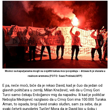
Momci sa kapuljačama mogli su osjetiti kakvu moć posjeduju – država ih je slušala u
realnom vremenu (FOTO: Savo Prelević/AFP)
E pa, neće moći, biće da je rekao David, kad je čuo da jedan od
glavnih političara u zemlji, Milan Knežević, veli da u Crnoj Gori
Turci samo čekaju Erdoğanov mig da napadnu. Ili kad je političar
Nebojša Medojević razglasio da u Crnoj Gori ima 100.000 Turaka.
Aman, to ispada, broji David onako sluđen, sam za sebe, da je
svaki četvrti punoljetni Turčin! Mora da je David bio u šoku i