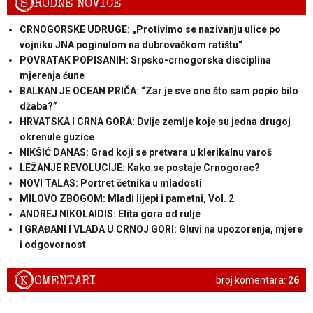
S
RODNE NOVICE
CRNOGORSKE UDRUGE: „Protivimo se nazivanju ulice po
vojniku JNA poginulom na dubrovačkom ratištu“
POVRATAK POPISANIH: Srpsko-crnogorska disciplina
mjerenja ćune
BALKAN JE OCEAN PRIČA: “Zar je sve ono što sam popio bilo
džaba?”
HRVATSKA I CRNA GORA: Dvije zemlje koje su jedna drugoj
okrenule guzice
NIKŠIĆ DANAS: Grad koji se pretvara u klerikalnu varoš
LEŽANJE REVOLUCIJE: Kako se postaje Crnogorac?
NOVI TALAS: Portret četnika u mladosti
MILOVO ZBOGOM: Mladi lijepi i pametni, Vol. 2
ANDREJ NIKOLAIDIS: Elita gora od rulje
I GRAĐANI I VLADA U CRNOJ GORI: Gluvi na upozorenja, mjere
i odgovornost
K
OMENTARI
broj komentara:
26