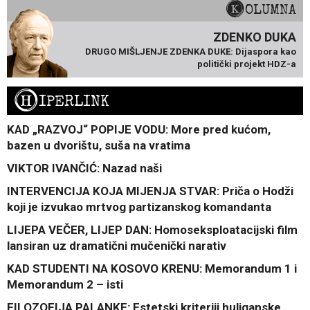
KOLUMNA
ZDENKO DUKA
DRUGO MIŠLJENJE ZDENKA DUKE: Dijaspora kao
politički projekt HDZ-a
H
IPERLINK
KAD „RAZVOJ“ POPIJE VODU: More pred kućom,
bazen u dvorištu, suša na vratima
VIKTOR IVANČIĆ: Nazad naši
INTERVENCIJA KOJA MIJENJA STVAR: Priča o Hodži
koji je izvukao mrtvog partizanskog komandanta
LIJEPA VEČER, LIJEP DAN: Homoseksploatacijski film
lansiran uz dramatični mučenički narativ
KAD STUDENTI NA KOSOVO KRENU: Memorandum 1 i
Memorandum 2 – isti
FILOZOFIJA PALANKE: Estetski kriteriji huliganske