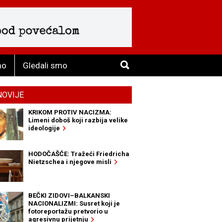
mo
Gledali smo
NOVIJE
KRIKOM PROTIV NACIZMA:
Limeni doboš koji razbija velike
ideologije
HODOČAŠĆE: Tražeći Friedricha
Nietzschea i njegove misli
BEČKI ZIDOVI–BALKANSKI
NACIONALIZMI: Susret koji je
fotoreportažu pretvorio u
agresivnu prijetnju