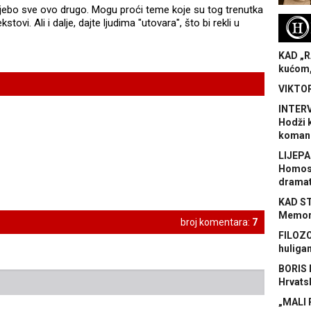
 jebo sve ovo drugo. Mogu proći teme koje su tog trenutka
H
stovi. Ali i dalje, dajte ljudima "utovara", što bi rekli u
KAD „R
kućom,
VIKTOR
INTERV
Hodži 
koman
LIJEPA
Homose
dramat
KAD S
Memora
broj komentara:
7
FILOZO
huliga
BORIS 
Hrvats
„MALI 