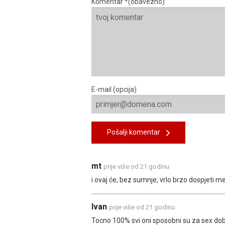
Komentar *(obavezno)
E-mail (opcija)
Pošalji komentar
mt
prije više od 21 godinu
i ovaj će, bez sumnje, vrlo brzo dospjeti međ
Ivan
prije više od 21 godinu
Tocno 100% svi oni sposobni su za sex doba