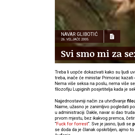
NAVAR GLIBOTIĆ
26. VELJAČE 2005.
Svi smo mi za se
Treba li uopće dokazivati kako su ljudi uv
treba, inače će ministar Primorac kazati
Nema više seksa na poslu, nema više se
filozofiju Lupiginih posjetitelja kada je se
Najjednostavniji način za utvrđivanje
filo
Naime, užasno je zanimljivo pogledati p
u administraciji. Dakle, navar si dao trud
prvom mjestu, bez ikakvog premca, četiri
"
Fuck for forrest
". Sve je jasno, ljudi se
p
se doda da je članak opskrbljen, ajmo to