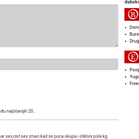
duboko
R
Doma
Bure
Druga
E
Povij
Yugo
Free
u najčitanijih 20...
r sex,cist sex znaci kad se puca okupa i otkloni pola kg.