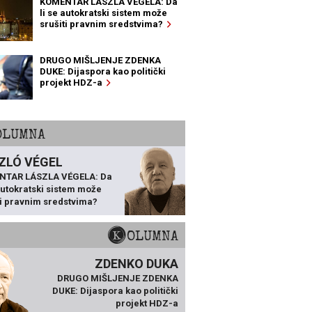
KOMENTAR LÁSZLA VÉGELA: Da
li se autokratski sistem može
srušiti pravnim sredstvima?
DRUGO MIŠLJENJE ZDENKA
DUKE: Dijaspora kao politički
projekt HDZ-a
KOLUMNA
ZLÓ VÉGEL
NTAR LÁSZLA VÉGELA: Da
 autokratski sistem može
ti pravnim sredstvima?
KOLUMNA
ZDENKO DUKA
DRUGO MIŠLJENJE ZDENKA
DUKE: Dijaspora kao politički
projekt HDZ-a