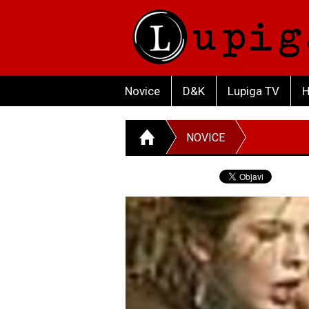
Novice
D&K
Lupiga TV
H
NOVICE