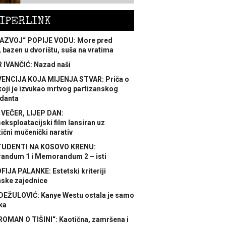
IPERLINK
AZVOJ“ POPIJE VODU: More pred
 bazen u dvorištu, suša na vratima
 IVANČIĆ: Nazad naši
ENCIJA KOJA MIJENJA STVAR: Priča o
koji je izvukao mrtvog partizanskog
danta
 VEČER, LIJEP DAN:
ksploatacijski film lansiran uz
ični mučenički narativ
TUDENTI NA KOSOVO KRENU:
ndum 1 i Memorandum 2 – isti
FIJA PALANKE: Estetski kriteriji
nske zajednice
DEŽULOVIĆ: Kanye Westu ostala je samo
ka
ROMAN O TIŠINI“: Kaotična, zamršena i