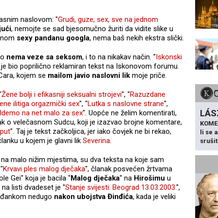
jasnim naslovom: "
Grudi, guze, sex, sve na jednom
jući
, nemojte se sad bjesomučno žuriti da vidite slike u
jednom
sexy
pandanu
googla
, nema baš nekih ekstra slički.
to
nema veze sa seksom
, i to na nikakav način. "
Iskonski
r je bio poprilično reklamiran tekst na Iskonovom forumu.
 Cara, kojem se
mailom javio naslovni lik
moje priče.
"
Žene bolji i efikasniji seksualni strojevi
", "
Razuzdane
ene ilitiga orgazmički sex
", "
Lutka s naslovne strane
",
LÁS
Idemo na net malo za sex
". Uopće ne želim komentirati,
ak o velečasnom Sudcu, koji je izazvao brojne komentare,
KOME
 put
". Taj je tekst začkoljica, jer iako čovjek ne bi rekao,
li se
članku u kojem je glavni lik
Severina
.
sruši
i na malo nižim mjestima, su dva teksta na koje sam
"
Krvavi ples malog dječaka
", članak posvećen žrtvama
ole Gei" koja je bacila "
Malog dječaka
" na
Hirošimu
u
 na listi dvadeset je "
Stanje svijesti: Beograd 13.03.2003.
",
rađankom nedugo
nakon ubojstva Đinđića
, kada je veliki