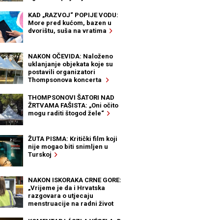
KAD „RAZVOJ“ POPIJE VODU:
More pred kućom, bazen u
dvorištu, suša na vratima
NAKON OČEVIDA: Naloženo
uklanjanje objekata koje su
postavili organizatori
Thompsonova koncerta
THOMPSONOVI ŠATORI NAD
ŽRTVAMA FAŠISTA: „Oni očito
mogu raditi štogod žele“
ŽUTA PISMA: Kritički film koji
nije mogao biti snimljen u
Turskoj
NAKON ISKORAKA CRNE GORE:
„Vrijeme je da i Hrvatska
razgovara o utjecaju
menstruacije na radni život
žena“