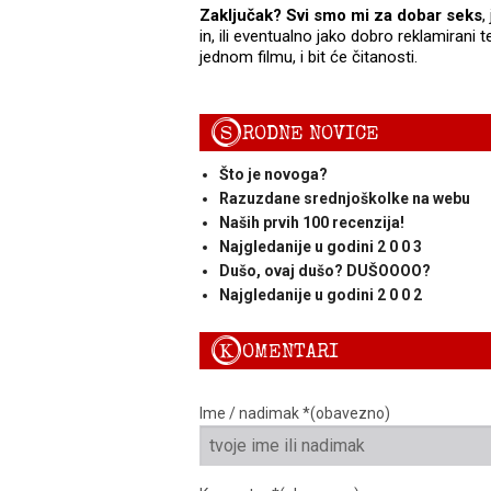
Zaključak?
Svi smo mi za dobar seks
,
in, ili eventualno jako dobro reklamirani tek
jednom filmu, i bit će čitanosti.
S
RODNE NOVICE
Što je novoga?
Razuzdane srednjoškolke na webu
Naših prvih 100 recenzija!
Najgledanije u godini 2 0 0 3
Dušo, ovaj dušo? DUŠOOOO?
Najgledanije u godini 2 0 0 2
K
OMENTARI
Ime / nadimak *(obavezno)