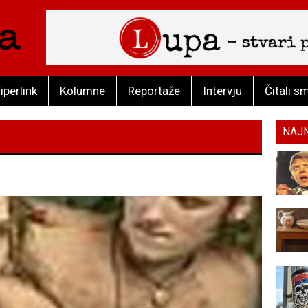
iperlink
Kolumne
Reportaže
Intervju
Čitali s
NAJ