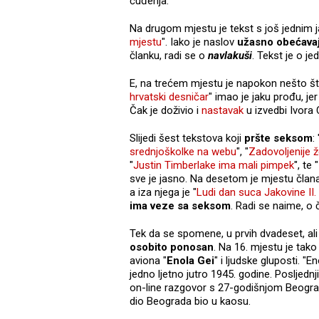
čuđenja.
Na drugom mjestu je tekst s još jednim 
mjestu
". Iako je naslov
užasno
obećava
članku, radi se o
navlakuši
. Tekst je o 
E, na trećem mjestu je napokon nešto š
hrvatski desničar
" imao je jaku prođu, je
Čak je doživio i
nastavak
u izvedbi Ivora
Slijedi šest tekstova koji
pršte seksom
: 
srednjoškolke na webu
", "
Zadovoljenije ž
"
Justin Timberlake ima mali pimpek
", te "
sve je jasno. Na desetom je mjestu član
a iza njega je "
Ludi dan suca Jakovine II.
ima veze sa seksom
. Radi se naime, o 
Tek da se spomene, u prvih dvadeset, al
osobito ponosan
. Na 16. mjestu je tako 
aviona "
Enola Gei
" i ljudske gluposti. "En
jedno ljetno jutro 1945. godine. Posljednji
on-line razgovor s 27-godišnjom Beog
dio Beograda bio u kaosu.