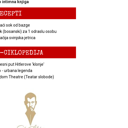
 intimna knjiga
ECEPTI
ći sok od bazge
k (bosanski) za 1 odraslu osobu
čija svinjska jetrica
-CIKLOPEDIJA
esni put Hitlerove 'klonje'
 - urbana legenda
dom Theatre (Teatar slobode)