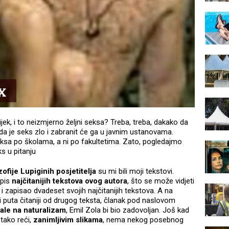
x
ijek, i to neizmjerno željni seksa? Treba, treba, dakako da
 da je seks zlo i zabranit će ga u javnim ustanovama.
ksa po školama, a ni po fakultetima. Zato, pogledajmo
ks u pitanju
zofije Lupiginih posjetitelja
su mi bili moji tekstovi.
opis
najčitanijih tekstova ovog autora
, što se može vidjeti
a i zapisao dvadeset svojih najčitanijih tekstova. A na
 puta čitaniji od drugog teksta, članak pod naslovom
ale
na naturalizam
, Emil Zola bi bio zadovoljan. Još kad
 tako reći,
zanimljivim slikama
, nema nekog posebnog