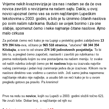
Vrijeme nekih kvazirevizija je iza nas i nadam se da će ova
novica završiti s revizijama na našem sajtu. Dakle, u ovoj
novici upoznat ćemo vas sa svim najčitanijim Lupeškim
tekstovima u 2003. godini, a bilo je tu iznimno čitanih naslova
po svim našim rubrikama. Budući se uvijek borimo i za one
slabije, spomenut ćemo i neke najmanje čitane naslove. Ajmo
malo cirkusa
Za početak ćemo reći kako je na Lupigi u protekloj godini zabilježeno
13
979 394 hits
-ova, očitano je
965 518 stranica
, "utučeno"
68 344 354
Kilobajta
, a sve to od strane
274 140 jedinstvenih posjetitelja
. To bi
bilo to, a pregled ćemo započeti, nastaviti i završiti po rubrikama i to
prema redoslijedu kojim su one postavljena na našem meniju. Iz svake
od naših rubrika izdvojit ćemo po
tri naslova
koja su izazvala najviše
vašeg zanimanja i jedan koji zanimanje jedva da je izazivao. Klikom na te
naslove direktno vas vodimo u carstvo istih. Još samo jedna napomena:
najčitanije nikako nije najbolje, a usudio bih se reći kako je to u ovom
pregledu gotovo pa pravilo. Pa krenimo!
Prve na redu su
novice
, kojih su Lupeži u 2003. godini složili točno 621.
Ne zvuči loše. Dobar broj, a najčitanije od njih su: