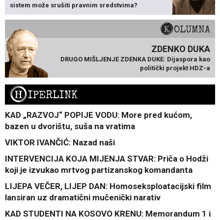
sistem može srušiti pravnim sredstvima?
KOLUMNA
ZDENKO DUKA
DRUGO MIŠLJENJE ZDENKA DUKE: Dijaspora kao
politički projekt HDZ-a
H
IPERLINK
KAD „RAZVOJ“ POPIJE VODU: More pred kućom,
bazen u dvorištu, suša na vratima
VIKTOR IVANČIĆ: Nazad naši
INTERVENCIJA KOJA MIJENJA STVAR: Priča o Hodži
koji je izvukao mrtvog partizanskog komandanta
LIJEPA VEČER, LIJEP DAN: Homoseksploatacijski film
lansiran uz dramatični mučenički narativ
KAD STUDENTI NA KOSOVO KRENU: Memorandum 1 i