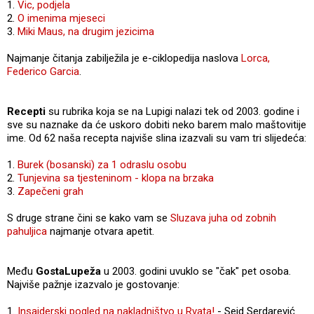
1.
Vic, podjela
2.
O imenima mjeseci
3.
Miki Maus, na drugim jezicima
Najmanje čitanja zabilježila je e-ciklopedija naslova
Lorca,
Federico Garcia
.
Recepti
su rubrika koja se na Lupigi nalazi tek od 2003. godine i
sve su naznake da će uskoro dobiti neko barem malo maštovitije
ime. Od 62 naša recepta najviše slina izazvali su vam tri slijedeća:
1.
Burek (bosanski) za 1 odraslu osobu
2.
Tunjevina sa tjesteninom - klopa na brzaka
3.
Zapečeni grah
S druge strane čini se kako vam se
Sluzava juha od zobnih
pahuljica
najmanje otvara apetit.
Među
GostaLupeža
u 2003. godini uvuklo se "čak" pet osoba.
Najviše pažnje izazvalo je gostovanje:
1.
Insajderski pogled na nakladništvo u Rvata!
- Seid Serdarević