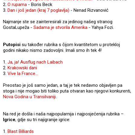
2.
O rupama
- Boris Beck
3.
Dan i još jedan (kraj 7 poglavlja)
- Nenad Rizvanović
Najmanje ste se zainteresirali za jedinog našeg stranog
GostaLupeža -
Sadama je stvorila Amerika
- Yahya Fozi.
Putopisi
su također rubrika s čijom kvantitetom u protekloj
godini nikako nismo zadovoljni. Imali smo ih tek 4!
1.
Ja, ja! Ausflug nach Laibach
2.
Krakowski dani
3.
Vive la France...
Preostao je još samo jedan, a taj je tek nedavno objavljen pa
stoga i nije mogao biti toliko puta otvaran kao njegovi konkurenti,
Nova Godina u Transilvaniji
.
Na red je došla i naša najpopularnija i najposjećenija rubrika –
Igrice
, gdje su tri najigranije igrice:
1.
Blast Billiards