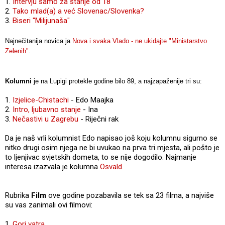
1.
Intervju samo za starije od 18
2.
Tako mlad(a) a već Slovenac/Slovenka?
3.
Biseri "Milijunaša"
Najnečitanija novica ja
Nova i svaka Vlado - ne ukidajte "Ministarstvo
Zelenih"
.
Kolumni
je na Lupigi protekle godine bilo 89, a najzapaženije tri su:
1.
Izjelice-Chistachi
- Edo Maajka
2.
Intro, ljubavno stanje
- Ina
3.
Nečastivi u Zagrebu
- Riječni rak
Da je naš vrli kolumnist Edo napisao još koju kolumnu sigurno se
nitko drugi osim njega ne bi uvukao na prva tri mjesta, ali pošto je
to ljenjivac svjetskih dometa, to se nije dogodilo. Najmanje
interesa izazvala je kolumna
Osvald
.
Rubrika
Film
ove godine pozabavila se tek sa 23 filma, a najviše
su vas zanimali ovi filmovi:
1.
Gori vatra