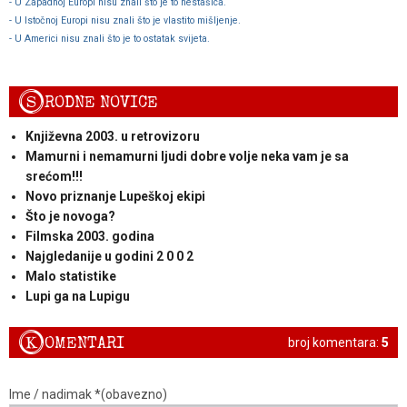
- U Zapadnoj Europi nisu znali što je to nestašica.
- U Istočnoj Europi nisu znali što je vlastito mišljenje.
- U Americi nisu znali što je to ostatak svijeta.
S
RODNE NOVICE
Književna 2003. u retrovizoru
Mamurni i nemamurni ljudi dobre volje neka vam je sa
srećom!!!
Novo priznanje Lupeškoj ekipi
Što je novoga?
Filmska 2003. godina
Najgledanije u godini 2 0 0 2
Malo statistike
Lupi ga na Lupigu
K
OMENTARI
broj komentara:
5
Ime / nadimak *(obavezno)