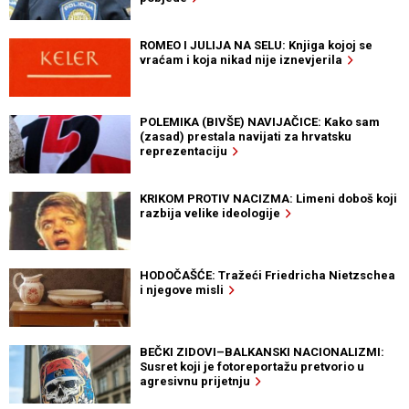
ROMEO I JULIJA NA SELU: Knjiga kojoj se
vraćam i koja nikad nije iznevjerila
POLEMIKA (BIVŠE) NAVIJAČICE: Kako sam
(zasad) prestala navijati za hrvatsku
reprezentaciju
KRIKOM PROTIV NACIZMA: Limeni doboš koji
razbija velike ideologije
HODOČAŠĆE: Tražeći Friedricha Nietzschea
i njegove misli
BEČKI ZIDOVI–BALKANSKI NACIONALIZMI:
Susret koji je fotoreportažu pretvorio u
agresivnu prijetnju