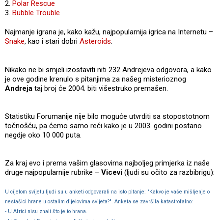
2.
Polar Rescue
3.
Bubble Trouble
Najmanje igrana je, kako kažu, najpopularnija igrica na Internetu –
Snake
, kao i stari dobri
Asteroids
.
Nikako ne bi smjeli izostaviti niti 232 Andrejeva odgovora, a kako
je ove godine krenulo s pitanjima za našeg misterioznog
Andreja
taj broj će 2004. biti višestruko premašen.
Statistiku Forumanije nije bilo moguće utvrditi sa stopostotnom
točnošću, pa ćemo samo reći kako je u 2003. godini postano
negdje oko 10 000 puta.
Za kraj evo i prema vašim glasovima najboljeg primjerka iz naše
druge najpopularnije rubrike –
Vicevi
(ljudi su očito za razbibrigu):
U cijelom svijetu ljudi su u anketi odgovarali na isto pitanje: "Kakvo je vaše mišljenje o
nestašici hrane u ostalim dijelovima svijeta?". Anketa se završila katastrofalno:
- U Africi nisu znali što je to hrana.