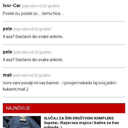
Ivor-Car
prije više od 22 godine
Poslat ću, poslat ću ... čemu hića ...
pele
prije više od 22 godine
4 asa? Sastavni dio svake ankete.
pele
prije više od 22 godine
4 asa? Sastavni dio svake ankete.
mali
prije više od 22 godine
ivore care posalji mi vas banner .. i provjeri nekada taj svoj jadni i
kukavni mail ;)
NAJNOVIJE
SLUČAJ ZA ŠIRI DRUŠTVENI KOMPLEKS:
Supetar, Slayerova majica i batine za Dan
pobjede