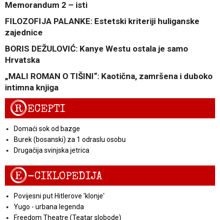
Memorandum 2 – isti
FILOZOFIJA PALANKE: Estetski kriteriji huliganske
zajednice
BORIS DEŽULOVIĆ: Kanye Westu ostala je samo
Hrvatska
„MALI ROMAN O TIŠINI“: Kaotična, zamršena i duboko
intimna knjiga
R
ECEPTI
Domaći sok od bazge
Burek (bosanski) za 1 odraslu osobu
Drugačija svinjska jetrica
E
-CIKLOPEDIJA
Povijesni put Hitlerove 'klonje'
Yugo - urbana legenda
Freedom Theatre (Teatar slobode)