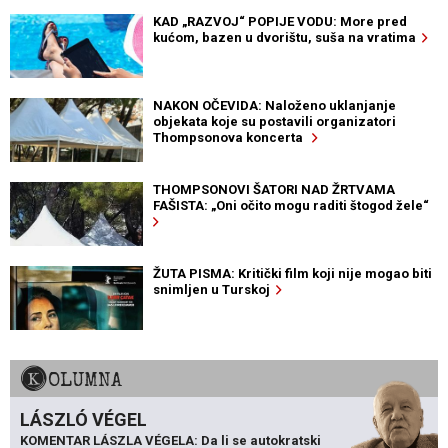
KAD „RAZVOJ“ POPIJE VODU: More pred
kućom, bazen u dvorištu, suša na vratima
NAKON OČEVIDA: Naloženo uklanjanje
objekata koje su postavili organizatori
Thompsonova koncerta
THOMPSONOVI ŠATORI NAD ŽRTVAMA
FAŠISTA: „Oni očito mogu raditi štogod žele“
ŽUTA PISMA: Kritički film koji nije mogao biti
snimljen u Turskoj
KOLUMNA
LÁSZLÓ VÉGEL
KOMENTAR LÁSZLA VÉGELA: Da li se autokratski