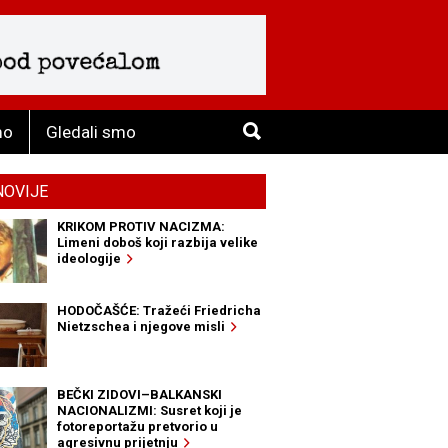
mo
Gledali smo
NOVIJE
KRIKOM PROTIV NACIZMA:
Limeni doboš koji razbija velike
ideologije
HODOČAŠĆE: Tražeći Friedricha
Nietzschea i njegove misli
BEČKI ZIDOVI–BALKANSKI
NACIONALIZMI: Susret koji je
fotoreportažu pretvorio u
agresivnu prijetnju