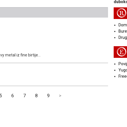
duboko
R
Doma
Bure
Druga
E
 metal iz fine birtije...
Povij
Yugo
Free
5
6
7
8
9
>