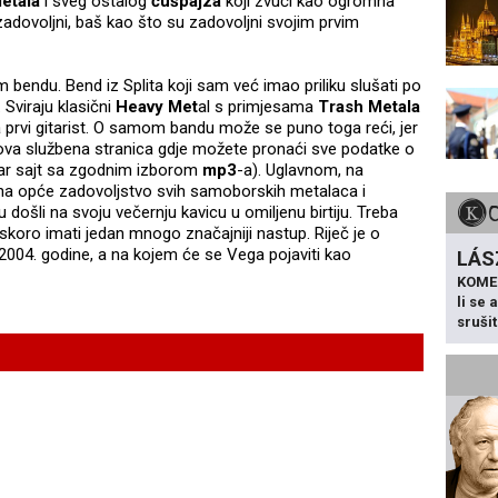
etala
i sveg ostalog
čušpajza
koji zvuči kao ogromna
zadovoljni, baš kao što su zadovoljni svojim prvim
endu. Bend iz Splita koji sam već imao priliku slušati po
. Sviraju klasični
Heavy Met
al s primjesama
Trash Metala
a prvi gitarist. O samom bandu može se puno toga reći, jer
ihova službena stranica gdje možete pronaći sve podatke o
ar sajt sa zgodnim izborom
mp3
-a). Uglavnom, na
 na opće zadovoljstvo svih samoborskih metalaca i
 došli na svoju večernju kavicu u omiljenu birtiju. Treba
koro imati jedan mnogo značajniji nastup. Riječ je o
2004. godine, a na kojem će se Vega pojaviti kao
LÁS
KOME
li se
sruši