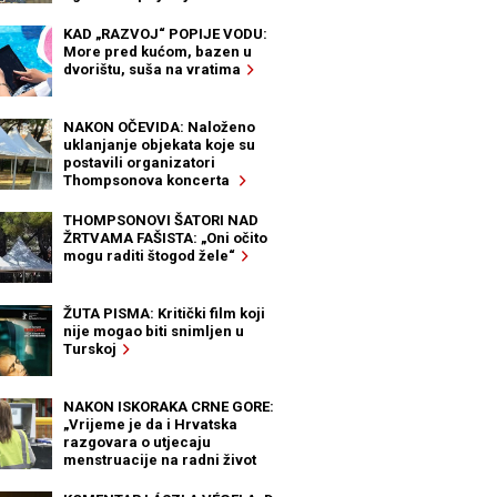
KAD „RAZVOJ“ POPIJE VODU:
More pred kućom, bazen u
dvorištu, suša na vratima
NAKON OČEVIDA: Naloženo
uklanjanje objekata koje su
postavili organizatori
Thompsonova koncerta
THOMPSONOVI ŠATORI NAD
ŽRTVAMA FAŠISTA: „Oni očito
mogu raditi štogod žele“
ŽUTA PISMA: Kritički film koji
nije mogao biti snimljen u
Turskoj
NAKON ISKORAKA CRNE GORE:
„Vrijeme je da i Hrvatska
razgovara o utjecaju
menstruacije na radni život
žena“