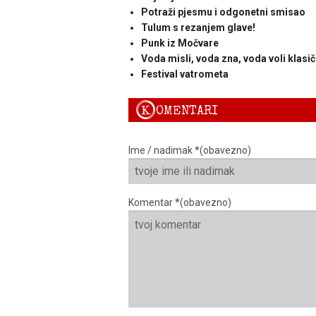
Potraži pjesmu i odgonetni smisao
Tulum s rezanjem glave!
Punk iz Močvare
Voda misli, voda zna, voda voli klasi
Festival vatrometa
K
OMENTARI
Ime / nadimak *(obavezno)
Komentar *(obavezno)