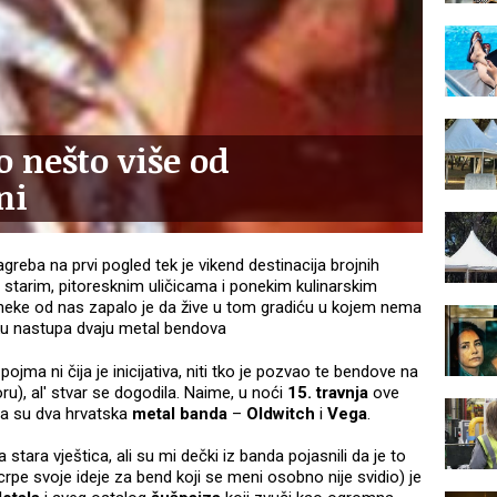
 nešto više od
ni
eba na prvi pogled tek je vikend destinacija brojnih
 starim, pitoresknim uličicama i ponekim kulinarskim
o, neke od nas zapalo je da žive u tom gradiću u kojem nema
iku nastupa dvaju metal bendova
ojma ni čija je inicijativa, niti tko je pozvao te bendove na
ru), al' stvar se dogodila. Naime, u noći
15. travnja
ove
a su dva hrvatska
metal banda
–
Oldwitch
i
Vega
.
 stara vještica, ali su mi dečki iz banda pojasnili da je to
i crpe svoje ideje za bend koji se meni osobno nije svidio) je