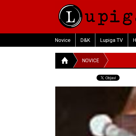
Novice
D&K
Lupiga TV
H
NOVICE