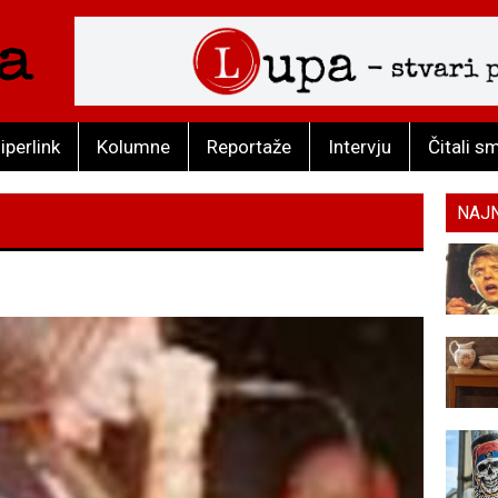
iperlink
Kolumne
Reportaže
Intervju
Čitali s
NAJ