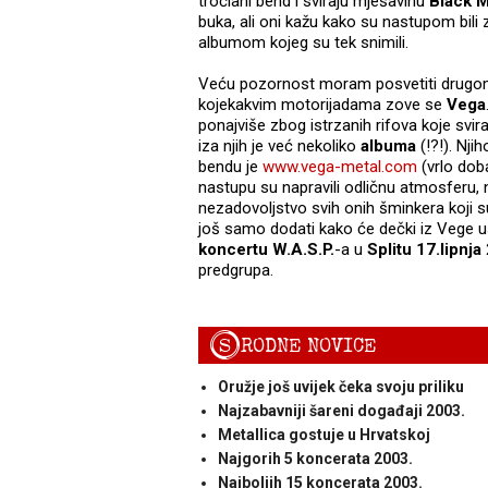
tročlani bend i sviraju mješavinu
Black M
buka, ali oni kažu kako su nastupom bili 
albumom kojeg su tek snimili.
Veću pozornost moram posvetiti drugom b
kojekakvim motorijadama zove se
Vega
ponajviše zbog istrzanih rifova koje svir
iza njih je već nekoliko
albuma
(!?!). Nj
bendu je
www.vega-metal.com
(vrlo dob
nastupu su napravili odličnu atmosferu,
nezadovoljstvo svih onih šminkera koji su
još samo dodati kako će dečki iz Vege us
koncertu W.A.S.P.
-a u
Splitu 17.lipnja
predgrupa.
S
RODNE NOVICE
Oružje još uvijek čeka svoju priliku
Najzabavniji šareni događaji 2003.
Metallica gostuje u Hrvatskoj
Najgorih 5 koncerata 2003.
Najboljih 15 koncerata 2003.