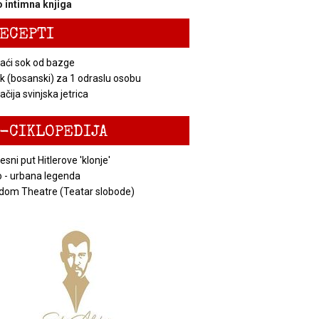
 intimna knjiga
ECEPTI
ći sok od bazge
k (bosanski) za 1 odraslu osobu
čija svinjska jetrica
-CIKLOPEDIJA
esni put Hitlerove 'klonje'
 - urbana legenda
dom Theatre (Teatar slobode)