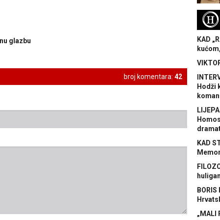
H
KAD „R
čnu glazbu
kućom,
VIKTOR
broj komentara:
42
INTERV
Hodži 
koman
LIJEPA
Homose
dramat
KAD S
Memora
FILOZO
huliga
BORIS 
Hrvats
„MALI 