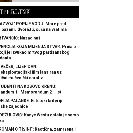
IPERLINK
AZVOJ“ POPIJE VODU: More pred
 bazen u dvorištu, suša na vratima
 IVANČIĆ: Nazad naši
ENCIJA KOJA MIJENJA STVAR: Priča o
koji je izvukao mrtvog partizanskog
danta
 VEČER, LIJEP DAN:
ksploatacijski film lansiran uz
ični mučenički narativ
TUDENTI NA KOSOVO KRENU:
ndum 1 i Memorandum 2 – isti
FIJA PALANKE: Estetski kriteriji
nske zajednice
DEŽULOVIĆ: Kanye Westu ostala je samo
ka
ROMAN O TIŠINI“: Kaotična, zamršena i