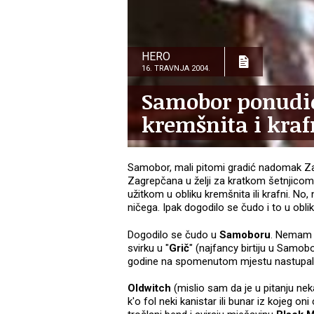
HERO
16. TRAVNJA 2004.
Samobor ponudio
kremšnita i kraf
Samobor, mali pitomi gradić nadomak Zagr
Zagrepčana u želji za kratkom šetnjicom
užitkom u obliku kremšnita ili krafni. N
ničega. Ipak dogodilo se čudo i to u obl
Dogodilo se čudo u
Samoboru
. Nemam p
svirku u "
Grič
" (najfancy birtiju u Samobo
godine na spomenutom mjestu nastupal
Oldwitch
(mislio sam da je u pitanju neka
k'o fol neki kanistar ili bunar iz kojeg on