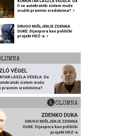
KOMENTAR LÁSZLA VÉGELA: Da
li se autokratski sistem može
srušiti pravnim sredstvima?
DRUGO MIŠLJENJE ZDENKA
DUKE: Dijaspora kao politički
projekt HDZ-a
KOLUMNA
ZLÓ VÉGEL
NTAR LÁSZLA VÉGELA: Da
 autokratski sistem može
ti pravnim sredstvima?
KOLUMNA
ZDENKO DUKA
DRUGO MIŠLJENJE ZDENKA
DUKE: Dijaspora kao politički
projekt HDZ-a