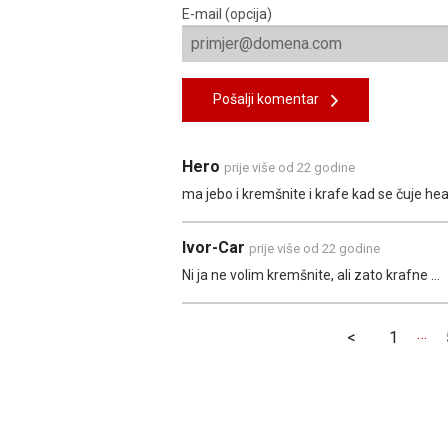
E-mail (opcija)
Pošalji komentar
Hero
prije više od 22 godine
ma jebo i kremšnite i krafe kad se čuje heavy
Ivor-Car
prije više od 22 godine
Ni ja ne volim kremšnite, ali zato krafne ...
…
<
1