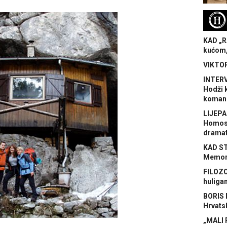
H
KAD „R
kućom,
VIKTOR
INTERV
Hodži 
koman
LIJEPA
Homose
dramat
KAD S
Memora
FILOZO
huliga
BORIS 
Hrvats
„MALI 