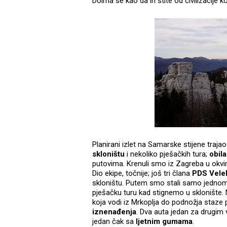
Doima se kao da ih štite od civilizacije 
Planirani izlet na Samarske stijene trajao
skloništu
i nekoliko pješačkih tura;
obila
putovima. Krenuli smo iz Zagreba u okvi
Dio ekipe, točnije; još tri člana
PDS Veleb
skloništu. Putem smo stali samo jednom
pješačku turu kad stignemo u sklonište. 
koja vodi iz Mrkoplja do podnožja staz
iznenađenja
. Dva auta jedan za drugim
jedan čak sa
ljetnim gumama
.