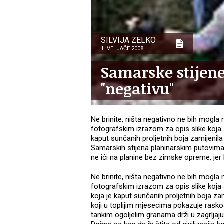
SILVIJA ZELKO
1. VELJAČE 2008.
Samarske stijen
"negativu"
Ne brinite, ništa negativno ne bih mogl
fotografskim izrazom za opis slike koja se
kaput sunčanih proljetnih boja zamijenila
Samarskih stijena planinarskim putovim
ne ići na planine bez zimske opreme, jer b
Ne brinite, ništa negativno ne bih mogla 
fotografskim izrazom za opis slike koja se
koja je kaput sunčanih proljetnih boja z
koji u toplijim mjesecima pokazuje raskoš 
tankim ogoljelim granama drži u zagrljaju 