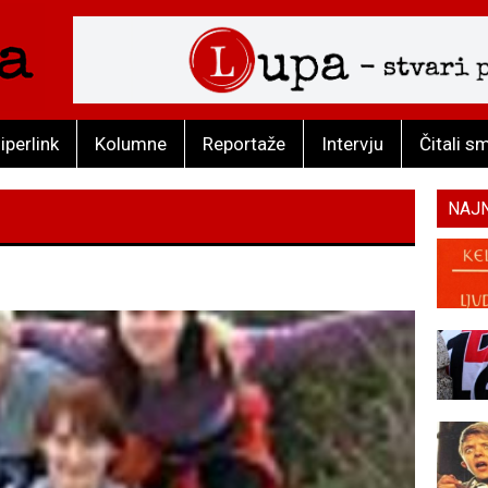
iperlink
Kolumne
Reportaže
Intervju
Čitali s
NAJ