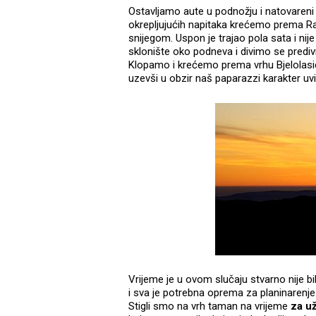
Ostavljamo aute u podnožju i natovareni
okrepljujućih napitaka krećemo prema Ra
snijegom. Uspon je trajao pola sata i nij
sklonište oko podneva i divimo se pred
Klopamo i krećemo prema vrhu Bjelolasice
uzevši u obzir naš paparazzi karakter uv
Vrijeme je u ovom slučaju stvarno nije bil
i sva je potrebna oprema za planinaren
Stigli smo na vrh taman na vrijeme
za u