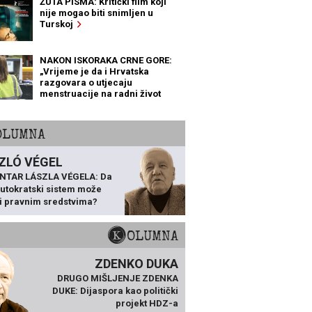
ŽUTA PISMA: Kritički film koji
nije mogao biti snimljen u
Turskoj
NAKON ISKORAKA CRNE GORE:
„Vrijeme je da i Hrvatska
razgovara o utjecaju
menstruacije na radni život
žena“
KOLUMNA
ZLÓ VÉGEL
NTAR LÁSZLA VÉGELA: Da
 autokratski sistem može
ti pravnim sredstvima?
KOLUMNA
ZDENKO DUKA
DRUGO MIŠLJENJE ZDENKA
DUKE: Dijaspora kao politički
projekt HDZ-a