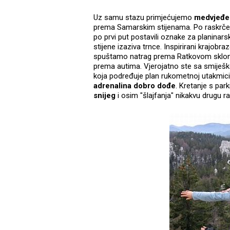
Uz samu stazu primjećujemo
medvjeđe
prema Samarskim stijenama. Po raskrčeno
po prvi put postavili oznake za planinar
stijene izaziva trnce. Inspirirani krajob
spuštamo natrag prema Ratkovom skloništ
prema autima. Vjerojatno ste sa smiješko
koja podređuje plan rukometnoj utakmici, 
adrenalina dobro dođe
. Kretanje s park
snijeg
i osim "šlajfanja" nikakvu drugu rad