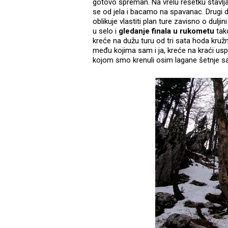
gotovo spreman. Na vrelu rešetku stavlja
se od jela i bacamo na spavanac. Drugi da
oblikuje vlastiti plan ture zavisno o dulj
u selo i
gledanje finala u rukometu
tako
kreće na dužu turu od tri sata hoda kru
među kojima sam i ja, kreće na kraći usp
kojom smo krenuli osim lagane šetnje sa