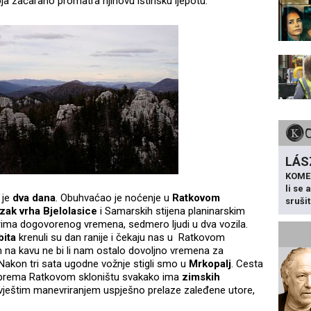
koja začarano promatra njihovu istinsku ljepotu.
LÁS
KOME
li se
 je
dva dana
. Obuhvaćao je noćenje u
Ratkovom
sruši
zak vrha Bjelolasice
i Samarskih stijena planinarskim
rima dogovorenog vremena, sedmero ljudi u dva vozila.
ita
krenuli su dan ranije i čekaju nas u Ratkovom
 na kavu ne bi li nam ostalo dovoljno vremena za
Nakon tri sata ugodne vožnje stigli smo u
Mrkopalj
. Cesta
e prema Ratkovom skloništu svakako ima
zimskih
 vještim manevriranjem uspješno prelaze zaleđene utore,