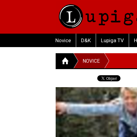
Novice
D&K
Lupiga TV
H
NOVICE