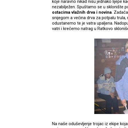
koje naravno nikad nisu jednako lijepe kao
nezabilježen. Spuštamo se u sklonište 
ostacima vlažnih drva i novina
. Zadaća
snijegom a većina drva za potpalu trula, 
odustanemo te je vatra upaljena. Nadopun
vatri i krećemo natrag u Ratkovo skloniše
Na naše oduševljenje trojac iz ekipe koja j