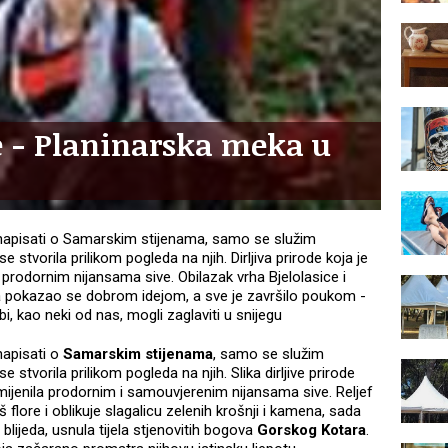
e - Planinarska meka u
a napisati o Samarskim stijenama, samo se služim
 stvorila prilikom pogleda na njih. Dirljiva prirode koja je
 prodornim nijansama sive. Obilazak vrha Bjelolasice i
a pokazao se dobrom idejom, a sve je završilo poukom -
i, kao neki od nas, mogli zaglaviti u snijegu
napisati o
Samarskim stijenama
, samo se služim
 stvorila prilikom pogleda na njih. Slika dirljive prirode
amijenila prodornim i samouvjerenim nijansama sive. Reljef
flore i oblikuje slagalicu zelenih krošnji i kamena, sada
blijeda, usnula tijela stjenovitih bogova
Gorskog Kotara
.