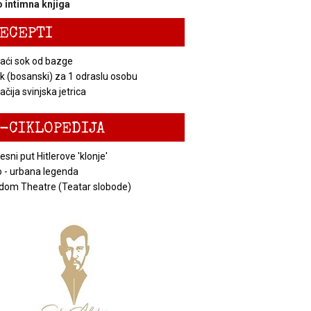
 intimna knjiga
ECEPTI
ći sok od bazge
k (bosanski) za 1 odraslu osobu
čija svinjska jetrica
-CIKLOPEDIJA
esni put Hitlerove 'klonje'
 - urbana legenda
dom Theatre (Teatar slobode)