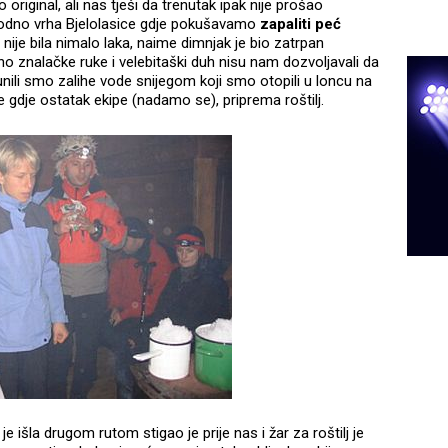
 original, ali nas tješi da trenutak ipak nije prošao
podno vrha Bjelolasice gdje pokušavamo
zapaliti peć
 nije bila nimalo laka, naime dimnjak je bio zatrpan
no znalačke ruke i velebitaški duh nisu nam dozvoljavali da
ili smo zalihe vode snijegom koji smo otopili u loncu na
 gdje ostatak ekipe (nadamo se), priprema roštilj.
e išla drugom rutom stigao je prije nas i žar za roštilj je