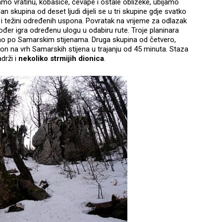
mo vratinu, kobasice, ćevape i ostale oblizeke, ubijamo
n skupina od deset ljudi dijeli se u tri skupine gdje svatko
ini i težini određenih uspona. Povratak na vrijeme za odlazak
đer igra određenu ulogu u odabiru rute. Troje planinara
žno po Samarskim stijenama. Druga skupina od četvero,
on na vrh Samarskih stijena u trajanju od 45 minuta. Staza
drži i
nekoliko strmijih dionica
.