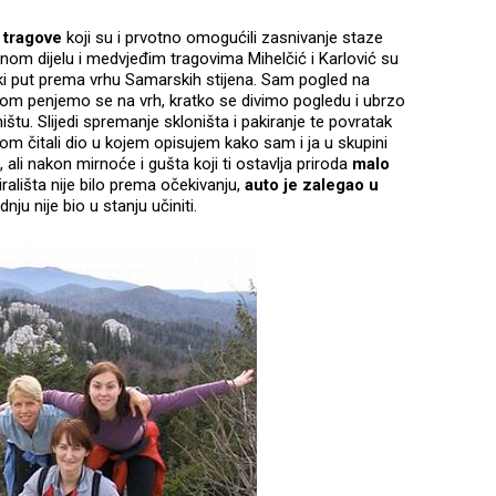
 tragove
koji su i prvotno omogućili zasnivanje staze
m dijelu i medvjeđim tragovima Mihelčić i Karlović su
ski put prema vrhu Samarskih stijena. Sam pogled na
razom penjemo se na vrh, kratko se divimo pogledu i ubrzo
u. Slijedi spremanje skloništa i pakiranje te povratak
m čitali dio u kojem opisujem kako sam i ja u skupini
ali nakon mirnoće i gušta koji ti ostavlja priroda
malo
irališta nije bilo prema očekivanju,
auto je zalegao u
nju nije bio u stanju učiniti.