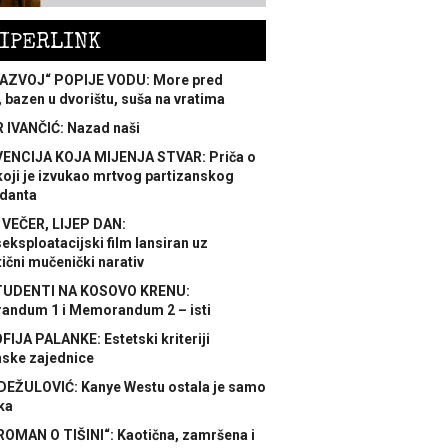
IPERLINK
AZVOJ“ POPIJE VODU: More pred
 bazen u dvorištu, suša na vratima
 IVANČIĆ: Nazad naši
ENCIJA KOJA MIJENJA STVAR: Priča o
koji je izvukao mrtvog partizanskog
danta
 VEČER, LIJEP DAN:
ksploatacijski film lansiran uz
ični mučenički narativ
TUDENTI NA KOSOVO KRENU:
ndum 1 i Memorandum 2 – isti
FIJA PALANKE: Estetski kriteriji
nske zajednice
DEŽULOVIĆ: Kanye Westu ostala je samo
ka
ROMAN O TIŠINI“: Kaotična, zamršena i