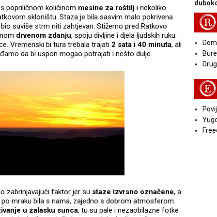
duboko
 s popriličnom količinom
mesine za roštilj
i nekoliko
tkovom skloništu. Staza je bila sasvim malo pokrivena
R
e bio suviše strm niti zahtjevan. Stižemo pred Ratkovo
ivnom
drvenom zdanju
, spoju divljine i djela ljudskih ruku.
Doma
. Vremenski bi tura trebala trajati
2 sata i 40 minuta
, ali
iđamo da bi uspon mogao potrajati i nešto dulje.
Bure
Druga
E
Povij
Yugo
Free
o zabrinjavajući faktor jer su
staze izvrsno označene
, a
je po mraku bila s nama, zajedno s dobrom atmosferom.
živanje u zalasku sunca
, tu su pale i nezaobilazne fotke