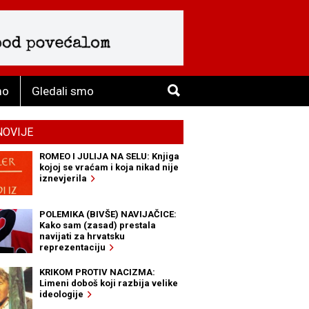
mo
Gledali smo
NOVIJE
ROMEO I JULIJA NA SELU: Knjiga
kojoj se vraćam i koja nikad nije
iznevjerila
POLEMIKA (BIVŠE) NAVIJAČICE:
Kako sam (zasad) prestala
navijati za hrvatsku
reprezentaciju
KRIKOM PROTIV NACIZMA:
Limeni doboš koji razbija velike
ideologije