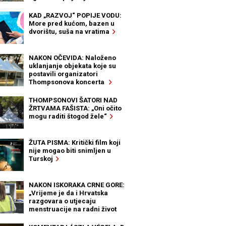
KAD „RAZVOJ“ POPIJE VODU:
More pred kućom, bazen u
dvorištu, suša na vratima
NAKON OČEVIDA: Naloženo
uklanjanje objekata koje su
postavili organizatori
Thompsonova koncerta
THOMPSONOVI ŠATORI NAD
ŽRTVAMA FAŠISTA: „Oni očito
mogu raditi štogod žele“
ŽUTA PISMA: Kritički film koji
nije mogao biti snimljen u
Turskoj
NAKON ISKORAKA CRNE GORE:
„Vrijeme je da i Hrvatska
razgovara o utjecaju
menstruacije na radni život
žena“