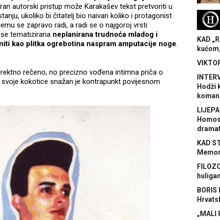
eran autorski pristup može Karakašev tekst pretvoriti u
nju, ukoliko bi čitatelj bio naivan koliko i protagonist
H
emu se zapravo radi, a radi se o najgoroj vrsti
j se tematizirana
neplanirana trudnoća mladog i
KAD „R
niti kao plitka ogrebotina naspram amputacije noge
.
kućom,
VIKTOR
irektno rečeno, no precizno vođena intimna priča o
INTERV
inu svoje kokotice snažan je kontrapunkt povijesnom
Hodži 
koman
LIJEPA
Homose
dramat
KAD S
Memora
FILOZO
huliga
BORIS 
Hrvats
„MALI 