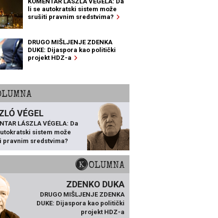
KOMENTAR LÁSZLA VÉGELA: Da
li se autokratski sistem može
srušiti pravnim sredstvima?
DRUGO MIŠLJENJE ZDENKA
DUKE: Dijaspora kao politički
projekt HDZ-a
KOLUMNA
ZLÓ VÉGEL
NTAR LÁSZLA VÉGELA: Da
 autokratski sistem može
ti pravnim sredstvima?
KOLUMNA
ZDENKO DUKA
DRUGO MIŠLJENJE ZDENKA
DUKE: Dijaspora kao politički
projekt HDZ-a