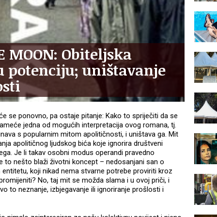
E MOON: Obiteljska
u potenciju; uništavanje
sti
će se ponovno, pa ostaje pitanje: Kako to spriječiti da se
eće jedna od mogućih interpretacija ovog romana, tj.
nava s popularnim mitom apolitičnosti, i uništava ga. Mit
ja apolitičnog ljudskog bića koje ignorira društveni
jega. Je li takav osobni modus operandi pravedno
 je to nešto blaži životni koncept – nedosanjani san o
titetu, koji nikad nema stvarne potrebe proviriti kroz
 promijeniti? No, taj mit se možda slama i u ovoj priči, i
o to neznanje, izbjegavanje ili ignoriranje prošlosti i