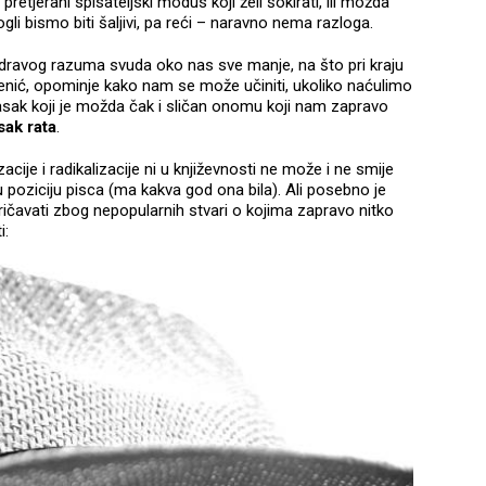
ao pretjerani spisateljski modus koji želi šokirati, ili možda
gli bismo biti šaljivi, pa reći – naravno nema razloga.
e zdravog razuma svuda oko nas sve manje, na što pri kraju
senić, opominje kako nam se može učiniti, ukoliko naćulimo
rasak koji je možda čak i sličan onomu koji nam zapravo
ak rata
.
acije i radikalizacije ni u književnosti ne može i ne smije
ku poziciju pisca (ma kakva god ona bila). Ali posebno je
ričavati zbog nepopularnih stvari o kojima zapravo nitko
i: