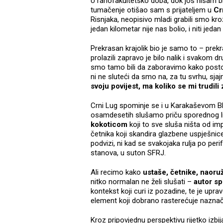
U ranofakultetsko doba, dok još nisam bi
tumačenje otišao sam s prijateljem u
Cr
Risnjaka, neopisivo mladi grabili smo kroz
jedan kilometar nije nas bolio, i niti jedan
Prekrasan krajolik bio je samo to – prek
prolazili zapravo je bilo nalik i svako
smo tamo bili da zaboravimo kako postoji 
ni ne sluteći da smo na, za tu svrhu, sj
svoju povijest, ma koliko se mi trudili
Crni Lug spominje se i u Karakaševom Bl
osamdesetih slušamo priču sporednog lik
kokoticom
koji to sve sluša ništa od im
četnika koji skandira glazbene uspješnic
podvizi, ni kad se svakojaka rulja po perif
stanova, u suton SFRJ.
Ali recimo kako
ustaše, četnike, naoru
nitko normalan ne želi slušati –
autor s
kontekst koji curi iz pozadine, te je upr
element koji dobrano rasterećuje nazn
Kroz pripovjednu perspektivu rijetko izbija