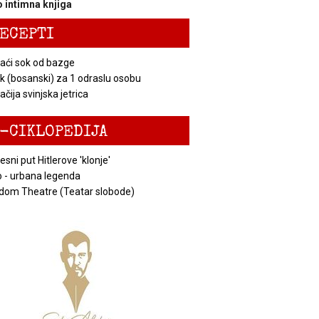
 intimna knjiga
ECEPTI
ći sok od bazge
k (bosanski) za 1 odraslu osobu
čija svinjska jetrica
-CIKLOPEDIJA
esni put Hitlerove 'klonje'
 - urbana legenda
dom Theatre (Teatar slobode)