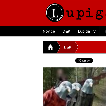
Novice
D&K
Lupiga TV
H
D&K