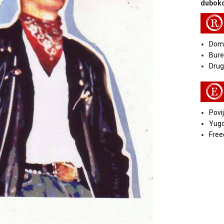
duboko
R
Doma
Bure
Druga
E
Povij
Yugo
Free