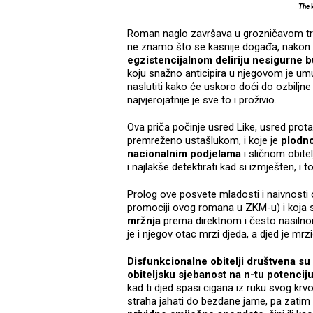
The
Roman naglo završava u grozničavom tre
ne znamo što se kasnije događa, nakon p
egzistencijalnom deliriju nesigurne b
koju snažno anticipira u njegovom je um
naslutiti kako će uskoro doći do ozbiljne 
najvjerojatnije je sve to i proživio.
Ova priča počinje usred Like, usred prot
premreženo ustašlukom, i koje je
plodno 
nacionalnim podjelama
i sličnom obitel
i najlakše detektirati kad si izmješten, i
Prolog ove posvete mladosti i naivnosti
promociji ovog romana u ZKM-u) i koja sj
mržnja
prema direktnom i često nasilnom
je i njegov otac mrzi djeda, a djed je mrz
Disfunkcionalne obitelji društvena su 
obiteljsku sjebanost na n-tu potencij
kad ti djed spasi cigana iz ruku svog krv
straha jahati do bezdane jame, pa zatim 