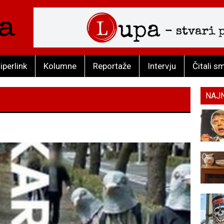
iperlink
Kolumne
Reportaže
Intervju
Čitali s
NAJ