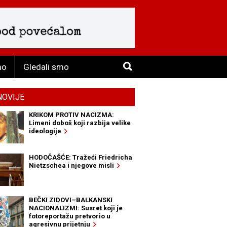
mo
Gledali smo
NOVIJE
KRIKOM PROTIV NACIZMA:
Limeni doboš koji razbija velike
ideologije
HODOČAŠĆE: Tražeći Friedricha
Nietzschea i njegove misli
BEČKI ZIDOVI–BALKANSKI
NACIONALIZMI: Susret koji je
fotoreportažu pretvorio u
agresivnu prijetnju