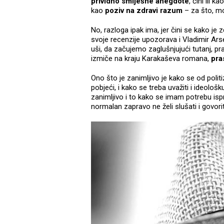
prividno smiješne anegdote
, čini ili k
kao
poziv na zdravi razum
– za što, mo
No, razloga ipak ima, jer čini se kako j
svoje recenzije upozorava i Vladimir Ar
uši, da začujemo zaglušnjujući tutanj, p
izmiče na kraju Karakaševa romana,
pras
Ono što je zanimljivo je kako se od politiz
pobjeći, i kako se treba uvažiti i ideološ
zanimljivo i to kako se imam potrebu isp
normalan zapravo ne želi slušati i govorit