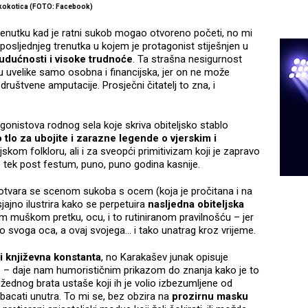
kokotica (FOTO: Facebook)
nutku kad je ratni sukob mogao otvoreno početi, no mi
osljednjeg trenutka u kojem je protagonist stiješnjen u
udućnosti i visoke trudnoće
. Ta strašna nesigurnost
u uvelike samo osobna i financijska, jer on ne može
društvene amputacije. Prosječni čitatelj to zna, i
agonistova rodnog sela koje skriva obiteljsko stablo
tlo za ubojite i zarazne legende o vjerskim i
jskom folkloru, ali i za sveopći primitivizam koji je zapravo
 to tek post festum, puno, puno godina kasnije.
 otvara se scenom sukoba s ocem (koja je pročitana i na
ajno ilustrira kako se perpetuira
nasljedna obiteljska
 muškom pretku, ocu, i to rutiniranom pravilnošću – jer
io svoga oca, a ovaj svojega... i tako unatrag kroz vrijeme.
i književna konstanta
, no Karakašev junak opisuje
u
– daje nam humorističnim prikazom do znanja kako je to
ožednog brata ustaše koji ih je volio izbezumljene od
bacati unutra. To mi se, bez obzira na
prozirnu masku