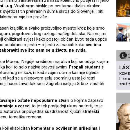
o nimalo zainteresiran za našu kolektivnu povijest i njeno
ni Lug
. Vozili smo bicikle po cestama i divljini okolice
 svjetlost tih prekrasnih šuma skroz do Slovenije, i niti
 kilometar nije bio previše.
rasan krajolik, a svako proizvoljno mjesto kroz koje smo
m drugom, pogotovo zbog razloga našeg dolaska. Naime, mi
civilizirani svijet i kako postoji običan život, tada uopće
ajno odabranu mjestu – mjestu za naučiti kako
sve ima
 zaboraviti sve što nam se u životu ne sviđa
.
ue Moonu. Negdje sredinom narativa koji se odvija krajem
a koji to selo naziva pravoslavnim.
Propali student s
LÁS
pliciranog ne kuži, ni kad svojim očima kasnije ugleda
KOME
e, ni kad se u njegovom selu spominju ustaški ratni
li se
eriji naoružava dok se u Zagrebu iseljuju Srbi iz vlastitih
sruši
žavanje i ostale nepopularne stvari
o kojima zapravo
pominje uzgred
, to je tek posljednji ukras na torti, to je
avo autorova pripovjedna suzdržanost ključni strateški
ačenu tematiku romana.
 koji eksplicitan
komentar o povijesnim grijesima i