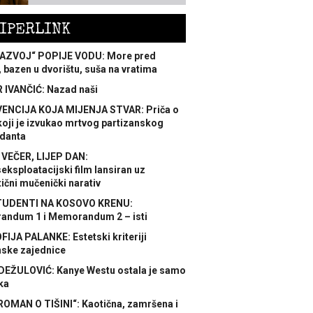
IPERLINK
AZVOJ“ POPIJE VODU: More pred
 bazen u dvorištu, suša na vratima
 IVANČIĆ: Nazad naši
ENCIJA KOJA MIJENJA STVAR: Priča o
koji je izvukao mrtvog partizanskog
danta
 VEČER, LIJEP DAN:
ksploatacijski film lansiran uz
ični mučenički narativ
TUDENTI NA KOSOVO KRENU:
ndum 1 i Memorandum 2 – isti
FIJA PALANKE: Estetski kriteriji
nske zajednice
DEŽULOVIĆ: Kanye Westu ostala je samo
ka
ROMAN O TIŠINI“: Kaotična, zamršena i