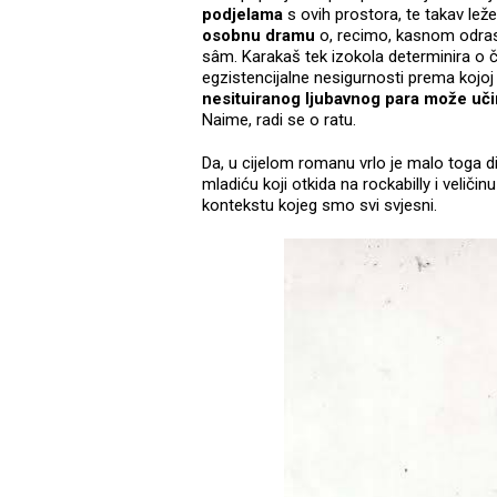
podjelama
s ovih prostora, te takav lež
osobnu dramu
o, recimo, kasnom odrasta
sâm. Karakaš tek izokola determinira o č
egzistencijalne nesigurnosti prema kojo
nesituiranog ljubavnog para može uči
Naime, radi se o ratu.
Da, u cijelom romanu vrlo je malo toga d
mladiću koji otkida na rockabilly i velič
kontekstu kojeg smo svi svjesni.