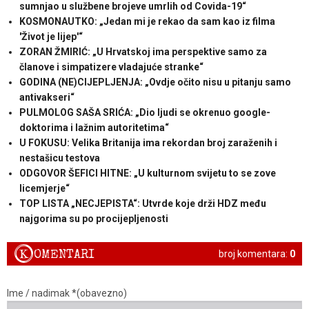
sumnjao u službene brojeve umrlih od Covida-19“
KOSMONAUTKO: „Jedan mi je rekao da sam kao iz filma
'Život je lijep'“
ZORAN ŽMIRIĆ: „U Hrvatskoj ima perspektive samo za
članove i simpatizere vladajuće stranke“
GODINA (NE)CIJEPLJENJA: „Ovdje očito nisu u pitanju samo
antivakseri“
PULMOLOG SAŠA SRIĆA: „Dio ljudi se okrenuo google-
doktorima i lažnim autoritetima“
U FOKUSU: Velika Britanija ima rekordan broj zaraženih i
nestašicu testova
ODGOVOR ŠEFICI HITNE: „U kulturnom svijetu to se zove
licemjerje“
TOP LISTA „NECJEPISTA“: Utvrde koje drži HDZ među
najgorima su po procijepljenosti
K
OMENTARI
broj komentara:
0
Ime / nadimak *(obavezno)