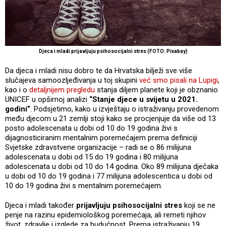
Djeca i mladi prijavljuju psihosocijalni stres (FOTO: Pixabay)
Da djeca i mladi nisu dobro te da Hrvatska bilježi sve više
slučajeva samoozljeđivanja u toj skupini
već smo pisali na Lupigi
,
kao i o
detaljnijem pregledu
stanja diljem planete koji je obznanio
UNICEF u opširnoj analizi
“Stanje djece u svijetu u 2021.
godini”
. Podsjetimo, kako u izvještaju o istraživanju provedenom
među djecom u 21 zemlji stoji kako se procjenjuje da više od 13
posto adolescenata u dobi od 10 do 19 godina živi s
dijagnosticiranim mentalnim poremećajem prema definiciji
Svjetske zdravstvene organizacije – radi se o 86 milijuna
adolescenata u dobi od 15 do 19 godina i 80 milijuna
adolescenata u dobi od 10 do 14 godina. Oko 89 milijuna dječaka
u dobi od 10 do 19 godina i 77 milijuna adolescentica u dobi od
10 do 19 godina živi s mentalnim poremećajem.
Djeca i mladi također
prijavljuju psihosocijalni stres
koji se ne
penje na razinu epidemiološkog poremećaja, ali remeti njihov
život, zdravlje i izglede za budućnost. Prema istraživanju 19