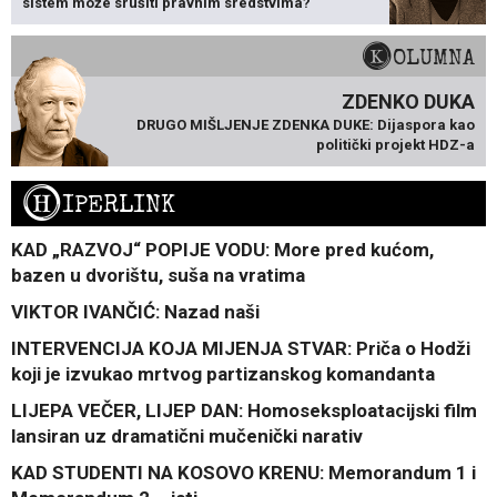
sistem može srušiti pravnim sredstvima?
KOLUMNA
ZDENKO DUKA
DRUGO MIŠLJENJE ZDENKA DUKE: Dijaspora kao
politički projekt HDZ-a
H
IPERLINK
KAD „RAZVOJ“ POPIJE VODU: More pred kućom,
bazen u dvorištu, suša na vratima
VIKTOR IVANČIĆ: Nazad naši
INTERVENCIJA KOJA MIJENJA STVAR: Priča o Hodži
koji je izvukao mrtvog partizanskog komandanta
LIJEPA VEČER, LIJEP DAN: Homoseksploatacijski film
lansiran uz dramatični mučenički narativ
KAD STUDENTI NA KOSOVO KRENU: Memorandum 1 i