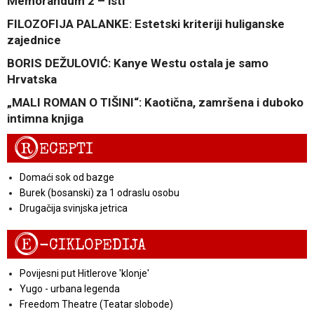
Memorandum 2 – isti
FILOZOFIJA PALANKE: Estetski kriteriji huliganske
zajednice
BORIS DEŽULOVIĆ: Kanye Westu ostala je samo
Hrvatska
„MALI ROMAN O TIŠINI“: Kaotična, zamršena i duboko
intimna knjiga
R
ECEPTI
Domaći sok od bazge
Burek (bosanski) za 1 odraslu osobu
Drugačija svinjska jetrica
E
-CIKLOPEDIJA
Povijesni put Hitlerove 'klonje'
Yugo - urbana legenda
Freedom Theatre (Teatar slobode)