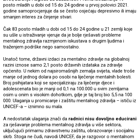
posto mladih u dobi od 15 do 24 godine u prvoj polovici 2021.
godine samoprocjenjuje da se često osjećaju depresivno ili imaju
smanjen interes za činjenje stvari.
Čak 83 posto mladih u dobi od 15 do 24 godine u 21 zemlji koje
su ušle u istraživanje vjeruje da je bolje rješavati probleme
mentalnog zdravlja razmjenom iskustava s drugim ljudima i
traženjem podrške nego samostalno.
Unatoč tome, državni izdaci za mentalno zdravlje na globalnoj
razini iznose samo 2,1 posto državnih izdataka za zdravlje
općenito. U nekim od najsiromašnijih zemalja svijeta, vlade troše
manje od jednog dolara po osobi na liječenje mentalnih bolesti.
Broj psihijatara koji se specijaliziraju za liječenje djece i
adolescenata bio je manji od 0,1 na 100.000 u svim zemljama
osim u onim s visokim dohotkom, gdje je taj broj bio 5,5 na 100
000. Ulaganja u promicanje i zaštitu mentalnog zdravlja – ističu iz
UNICEF-a – iznimno su mala.
A nedostatak ulaganja znači da
radnici nisu dovoljno educirani
za rješavanje problema mentalnog zdravlja u više sektora,
uključujući primarnu zdravstvenu zaštitu, obrazovanje i socijalnu
skrb. Stoga ne čudi, navodi UNICEF, da je razgovor o mentalnom