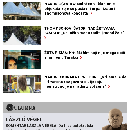
NAKON OČEVIDA: Naloženo uklanjanje
objekata koje su postavili organizatori
Thompsonova koncerta
THOMPSONOVI ŠATORI NAD ŽRTVAMA
FAŠISTA: „Oni očito mogu raditi štogod žele“
ŽUTA PISMA: Kritički film koji nije mogao biti
snimljen u Turskoj
NAKON ISKORAKA CRNE GORE: „Vrijeme je da
i Hrvatska razgovara o utjecaju
menstruacije na radni život žena“
KOLUMNA
LÁSZLÓ VÉGEL
KOMENTAR LÁSZLA VÉGELA: Da li se autokratski