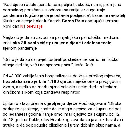
“Kod djece i adolescenata se ispoljila tjeskoba, nemir, promjena
normalnog ponašanja u odnosu na ranije jer dugo traje
pandemija i logično je da je ostavila posljedice”, kazao je ravnatelj
Klinike za dječje bolesti Zagreb
Goran Roić
gostujući u emisiji
Novi dan
N1 televizije
.
Naglasio je da su zavodi za psihijatrijsku i psihološku medicinu
imali
oko 30 posto više primljene djece i adolescenata
tijekom pandemije.
“Očito je da su ovi uvjeti ostavili posljedice ne samo na fizičko
stanje djeteta, već i na njegovu psihu”, kaže Roić.
Od 43.000 zabilježenih hospitalizacija do kraja prošlog mjeseca,
hospitalizirano je bilo 1.100 djece
, najviše one u prvoj godini
života, a rijetko se među njima nalazilo i neko dijete s teškom
kliničkom slikom koja zahtijeva respirator.
Upitan o stavu prema
cijepljenju djece
Roić odgovara: “Struka
podupire cijepljenje, znate da je stiglo cjepivo za skupinu od pet
do jedanaest godina, ranije smo imali cjepivo za skupinu od 12
do 18 godina. Dakle, stav Hrvatskog zavoda za javno zdravstvo i
struke je da se podupire cijepljenje i u tim dobnim skupinama, a