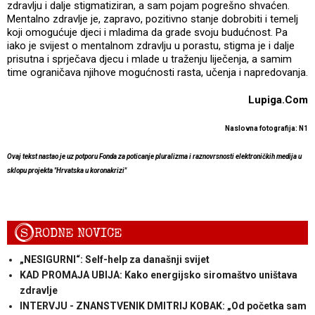
zdravlju i dalje stigmatiziran, a sam pojam pogrešno shvaćen.
Mentalno zdravlje je, zapravo, pozitivno stanje dobrobiti i temelj
koji omogućuje djeci i mladima da grade svoju budućnost. Pa
iako je svijest o mentalnom zdravlju u porastu, stigma je i dalje
prisutna i sprječava djecu i mlade u traženju liječenja, a samim
time ograničava njihove mogućnosti rasta, učenja i napredovanja.
Lupiga.Com
Naslovna fotografija: N1
Ovaj tekst nastao je uz potporu Fonda za poticanje pluralizma i raznovrsnosti elektroničkih medija u
sklopu projekta "Hrvatska u koronakrizi"
S
RODNE NOVICE
„NESIGURNI“: Self-help za današnji svijet
KAD PROMAJA UBIJA: Kako energijsko siromaštvo uništava
zdravlje
INTERVJU - ZNANSTVENIK DMITRIJ KOBAK: „Od početka sam