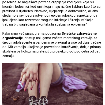
posebice se naglašava potreba cijepljenja kod djece koja su
kronični bolesnici, kod onih koja imaju rizične faktore kao što su
pretilost ili dijabetes. Naravno, cijepljenje je dobrovoljno, ali ako
gledamo s javnozdravstvenog i epidemiološkog aspekta onda
ipak djeca kao rezervoar moguće infekcije i širenja infekcije
trebaju biti sagledana u kontekstu suzbijanja epidemije.“
Kako smo već pisali, prema podacima
Svjetske zdravstvene
organizacije
, pristup uslugama zaštite mentalnog zdravlja za
djecu i adolescente u pandemiji je prekinut u više od dvije trećine
od 130 zemalja u kojima je provedeno istraživanje, dok je pristup
školskim psiholozima prekinut u prosjeku u gotovo četiri od pet
zemalja.