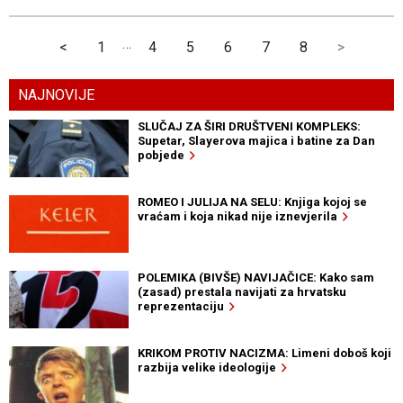
…
<
1
4
5
6
7
8
>
NAJNOVIJE
SLUČAJ ZA ŠIRI DRUŠTVENI KOMPLEKS:
Supetar, Slayerova majica i batine za Dan
pobjede
ROMEO I JULIJA NA SELU: Knjiga kojoj se
vraćam i koja nikad nije iznevjerila
POLEMIKA (BIVŠE) NAVIJAČICE: Kako sam
(zasad) prestala navijati za hrvatsku
reprezentaciju
KRIKOM PROTIV NACIZMA: Limeni doboš koji
razbija velike ideologije