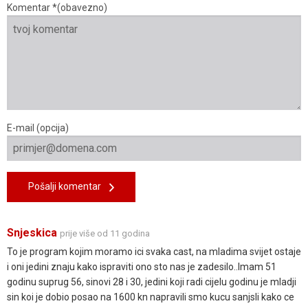
Komentar *(obavezno)
E-mail (opcija)
Pošalji komentar
Snjeskica
prije više od 11 godina
To je program kojim moramo ici svaka cast, na mladima svijet ostaje
i oni jedini znaju kako ispraviti ono sto nas je zadesilo..Imam 51
godinu suprug 56, sinovi 28 i 30, jedini koji radi cijelu godinu je mladji
sin koi je dobio posao na 1600 kn napravili smo kucu sanjsli kako ce