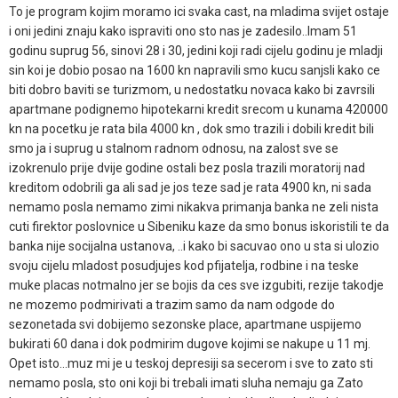
To je program kojim moramo ici svaka cast, na mladima svijet ostaje
i oni jedini znaju kako ispraviti ono sto nas je zadesilo..Imam 51
godinu suprug 56, sinovi 28 i 30, jedini koji radi cijelu godinu je mladji
sin koi je dobio posao na 1600 kn napravili smo kucu sanjsli kako ce
biti dobro baviti se turizmom, u nedostatku novaca kako bi zavrsili
apartmane podignemo hipotekarni kredit srecom u kunama 420000
kn na pocetku je rata bila 4000 kn , dok smo trazili i dobili kredit bili
smo ja i suprug u stalnom radnom odnosu, na zalost sve se
izokrenulo prije dvije godine ostali bez posla trazili moratorij nad
kreditom odobrili ga ali sad je jos teze sad je rata 4900 kn, ni sada
nemamo posla nemamo zimi nikakva primanja banka ne zeli nista
cuti firektor poslovnice u Sibeniku kaze da smo bonus iskoristili te da
banka nije socijalna ustanova, ..i kako bi sacuvao ono u sta si ulozio
svoju cijelu mladost posudjujes kod pfijatelja, rodbine i na teske
muke placas notmalno jer se bojis da ces sve izgubiti, rezije takodje
ne mozemo podmirivati a trazim samo da nam odgode do
sezonetada svi dobijemo sezonske place, apartmane uspijemo
bukirati 60 dana i dok podmirim dugove kojimi se nakupe u 11 mj.
Opet isto...muz mi je u teskoj depresiji sa secerom i sve to zato sti
nemamo posla, sto oni koji bi trebali imati sluha nemaju ga Zato