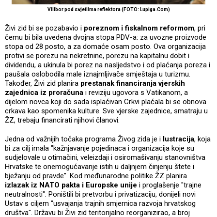
Vilibor pod svjetlima reflektora (FOTO: Lupiga.Com)
Živi zid bi se pozabavio i
poreznom i fiskalnom reformom
, pri
čemu bi bila uvedena dvojna stopa PDV-a: za uvozne proizvode
stopa od 28 posto, a za domaće osam posto. Ova organizacija
protivi se porezu na nekretnine, porezu na kapitalnu dobit i
dividendu, a ukinula bi porez na nasljedstvo i od plaćanja poreza i
paušala oslobodila male iznajmljivače smještaja u turizmu.
Također, Živi zid planira
prestanak financiranja vjerskih
zajednica iz proračuna
i reviziju ugovora s Vatikanom, a
dijelom novca koji do sada isplaćivan Crkvi plaćala bi se obnova
crkava kao spomenika kulture. Sve vjerske zajednice, smatraju u
ŽZ, trebaju financirati njihovi članovi.
Jedna od važnijih točaka programa Živog zida je i
lustracija
, koja
bi za cilj imala "kažnjavanje pojedinaca i organizacija koje su
sudjelovale u otimačini, veleizdaji i osiromašivanju stanovništva
Hrvatske te onemogućavanje istih u daljnjem činjenju štete i
bježanju od pravde". Kod međunarodne politike ŽZ planira
izlazak iz NATO pakta i Europske unije
i proglašenje "trajne
neutralnosti". Poništili bi pretvorbu i privatizaciju, donijeli novi
Ustav s ciljem "usvajanja trajnih smjernica razvoja hrvatskog
društva". Državu bi Živi zid teritorijalno reorganizirao, a broj