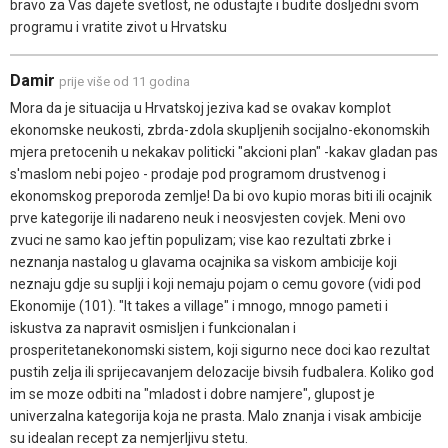
bravo za Vas dajete svetlost, ne odustajte i budite dosljedni svom
programu i vratite zivot u Hrvatsku
Damir
prije više od 11 godina
Mora da je situacija u Hrvatskoj jeziva kad se ovakav komplot
ekonomske neukosti, zbrda-zdola skupljenih socijalno-ekonomskih
mjera pretocenih u nekakav politicki "akcioni plan" -kakav gladan pas
s'maslom nebi pojeo - prodaje pod programom drustvenog i
ekonomskog preporoda zemlje! Da bi ovo kupio moras biti ili ocajnik
prve kategorije ili nadareno neuk i neosvjesten covjek. Meni ovo
zvuci ne samo kao jeftin populizam; vise kao rezultati zbrke i
neznanja nastalog u glavama ocajnika sa viskom ambicije koji
neznaju gdje su suplji i koji nemaju pojam o cemu govore (vidi pod
Ekonomije (101). "It takes a village" i mnogo, mnogo pameti i
iskustva za napravit osmisljen i funkcionalan i
prosperitetanekonomski sistem, koji sigurno nece doci kao rezultat
pustih zelja ili sprijecavanjem delozacije bivsih fudbalera. Koliko god
im se moze odbiti na "mladost i dobre namjere", glupost je
univerzalna kategorija koja ne prasta. Malo znanja i visak ambicije
su idealan recept za nemjerljivu stetu.