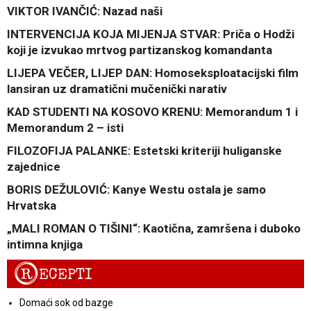
VIKTOR IVANČIĆ: Nazad naši
INTERVENCIJA KOJA MIJENJA STVAR: Priča o Hodži
koji je izvukao mrtvog partizanskog komandanta
LIJEPA VEČER, LIJEP DAN: Homoseksploatacijski film
lansiran uz dramatični mučenički narativ
KAD STUDENTI NA KOSOVO KRENU: Memorandum 1 i
Memorandum 2 – isti
FILOZOFIJA PALANKE: Estetski kriteriji huliganske
zajednice
BORIS DEŽULOVIĆ: Kanye Westu ostala je samo
Hrvatska
„MALI ROMAN O TIŠINI“: Kaotična, zamršena i duboko
intimna knjiga
R
ECEPTI
Domaći sok od bazge