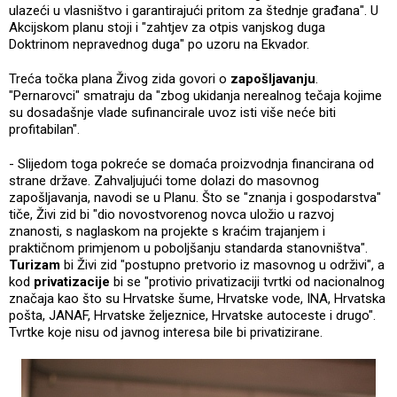
ulazeći u vlasništvo i garantirajući pritom za štednje građana". U
Akcijskom planu stoji i "zahtjev za otpis vanjskog duga
Doktrinom nepravednog duga" po uzoru na Ekvador.
Treća točka plana Živog zida govori o
zapošljavanju
.
"Pernarovci" smatraju da "zbog ukidanja nerealnog tečaja kojime
su dosadašnje vlade sufinancirale uvoz isti više neće biti
profitabilan".
- Slijedom toga pokreće se domaća proizvodnja financirana od
strane države. Zahvaljujući tome dolazi do masovnog
zapošljavanja, navodi se u Planu. Što se "znanja i gospodarstva"
tiče, Živi zid bi "dio novostvorenog novca uložio u razvoj
znanosti, s naglaskom na projekte s kraćim trajanjem i
praktičnom primjenom u poboljšanju standarda stanovništva".
Turizam
bi Živi zid "postupno pretvorio iz masovnog u održivi", a
kod
privatizacije
bi se "protivio privatizaciji tvrtki od nacionalnog
značaja kao što su Hrvatske šume, Hrvatske vode, INA, Hrvatska
pošta, JANAF, Hrvatske željeznice, Hrvatske autoceste i drugo".
Tvrtke koje nisu od javnog interesa bile bi privatizirane.