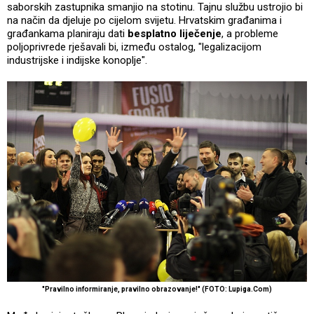
saborskih zastupnika smanjio na stotinu. Tajnu službu ustrojio bi
na način da djeluje po cijelom svijetu. Hrvatskim građanima i
građankama planiraju dati
besplatno liječenje
, a probleme
poljoprivrede rješavali bi, između ostalog, "legalizacijom
industrijske i indijske konoplje".
"Pravilno informiranje, pravilno obrazovanje!" (FOTO: Lupiga.Com)