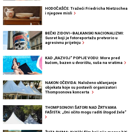
HODOČAŠĆE: Tražeći Friedricha Nietzschea
i njegove misli
BEČKI ZIDOVI–BALKANSKI NACIONALIZMI:
Susret koji je fotoreportažu pretvorio u
agresivnu prijetnju
KAD „RAZVOJ“ POPIJE VODU: More pred
kućom, bazen u dvorištu, suša na vratima
NAKON OČEVIDA: Naloženo uklanjanje
objekata koje su postavili organizatori
Thompsonova koncerta
THOMPSONOVI ŠATORI NAD ŽRTVAMA
FAŠISTA: „Oni očito mogu raditi štogod žele“