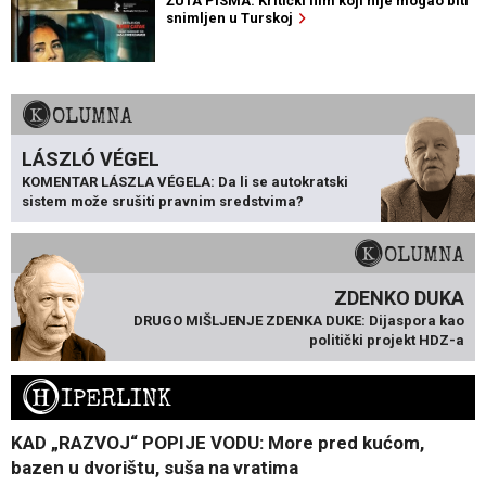
ŽUTA PISMA: Kritički film koji nije mogao biti
snimljen u Turskoj
KOLUMNA
LÁSZLÓ VÉGEL
KOMENTAR LÁSZLA VÉGELA: Da li se autokratski
sistem može srušiti pravnim sredstvima?
KOLUMNA
ZDENKO DUKA
DRUGO MIŠLJENJE ZDENKA DUKE: Dijaspora kao
politički projekt HDZ-a
H
IPERLINK
KAD „RAZVOJ“ POPIJE VODU: More pred kućom,
bazen u dvorištu, suša na vratima