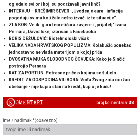
ogledalo svi oni koji su podržavali javni linč?
INTERVJU – KREŠIMIR SEVER: „Uvođenje eura i inflacija
pogoduju svima koji žele nešto izvući iz te situacije“
ZLA KOB: Veliki guru teoretičara zavjere i „prijatelj“ Ivana
Pernara, David Icke, izbrisan s Facebooka
BORIS DEŽULOVIĆ: Biotehnološki višak
VELIKA NADA HRVATSKOG POPULIZMA: Kolakušić ponekad
jednostavno ne vlada materijom o kojoj priča
DVOSATNA MUKA SLOBODNOG ČOVJEKA: Kako je Sinčić
postrojio Pernara
RAT ZA PORTUN: Potresne priče o kojima se šutjelo
KREDIT ZA GOSPODINA VILIBORA: Vođa Živog zida održao
obećanje - nije kupio stan na kredit, kupio je kuću!
K
OMENTARI
broj komentara:
38
Ime / nadimak *(obavezno)