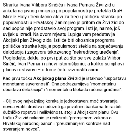
Stranka Ivana Vilibora Sinčića i Ivana Pernara Živi zid u
anketama javnog mnijenja po popularnosti je pretekla OraH
Mirele Holy i trenutačno slovi za treću političku stranku po
popularnosti u Hrvatskoj. Zanimljivo je pritom da Živi zid do
sad uopće nije predstavio svoj program. Isti je, naime, još
uvijek u izradi. Na ovom mjestu Lupiga vam predstavlja
Akcijski plan Živog zida. Isti će biti okosnica programa
političke stranke koja je popularnost stekla na sprječavanju
deložacija i zagovoru takozvanog "nekreditnog uređenja".
Pogledajte, dakle, po prvi put za što se sve zalažu Vilibor
Sinčić, Ivan Pernar i njihovi istomišljenici, a koliko su njihovi
planovi ostvarivi – o tome ćete razmisliti sami.
Kao prvu točku
Akcijskog plana
Živi zid je istaknuo "uspostavu
monetarne suverenosti". Ona podrazumijeva "momentalnu
obustavu deložacija" i "momentalnu blokadu računa građana".
- Cilj ovog najvažnijeg koraka je jednostavan: moć stvaranja
novca vratiti društvu i oduzeti ga privatnim bankama te razbiti
dužničko ropstvo i nelikvidnost, stoji u Akcijskom planu. Ovu
točku Živi zid nakanio je realizirati "promjenom zakona o
Hrvatskoj narodnoj banci" i "preuzimanjem kontrole nad
stvaranjem novca".