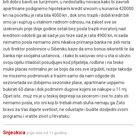
biti dobro baviti se turizmom, u nedostatku novaca kako bi zavrsili
apartmane podignemo hipotekarni kredit srecom u kunama 420000
kn na pocetku je rata bila 4000 kn , dok smo trazili i dobili kredit bili
smo ja i suprug u stalnom radnom odnosu, na zalost sve se
izokrenulo prije dvije godine ostali bez posla trazili moratorij nad
kreditom odobrili ga ali sad je jos teze sad je rata 4900 kn, ni sada
nemamo posla nemamo zimi nikakva primanja banka ne zeli nista
cuti firektor poslovnice u Sibeniku kaze da smo bonus iskoristili te da
banka nije socijalna ustanova, ..i kako bi sacuvao ono u sta si ulozio
svoju cijelu mladost posudjujes kod pfijatelja, rodbine i na teske
muke placas notmalno jer se bojis da ces sve izgubiti, rezije takodje
ne mozemo podmirivati a trazim samo da nam odgode do
sezonetada svi dobijemo sezonske place, apartmane uspijemo
bukirati 60 dana i dok podmirim dugove kojimi se nakupe u 11 mj.
Opet isto...muz mi je u teskoj depresiji sa secerom i sve to zato sti
nemamo posla, sto oni koji bi trebali imati sluha nemaju ga Zato
bravo za Vas dajete svetlost, ne odustajte i budite dosljedni svom
programu i vratite zivot u Hrvatsku
Snjeskica
prije više od 11 godina