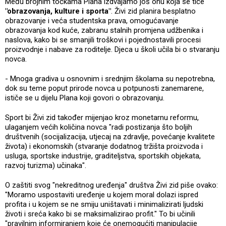
Među brojnim točkama Plana izdvajamo još onu koja se tiče
"obrazovanja, kulture i sporta"
. Živi zid planira besplatno
obrazovanje i veća studentska prava, omogućavanje
obrazovanja kod kuće, zabranu stalnih promjena udžbenika i
naslova, kako bi se smanjili troškovi i pojednostavili procesi
proizvodnje i nabave za roditelje. Djeca u školi učila bi o stvaranju
novca.
- Mnoga gradiva u osnovnim i srednjim školama su nepotrebna,
dok su teme poput prirode novca u potpunosti zanemarene,
ističe se u dijelu Plana koji govori o obrazovanju.
Sport bi Živi zid također mijenjao kroz monetarnu reformu,
ulaganjem većih količina novca "radi postizanja što boljih
društvenih (socijalizacija, utjecaj na zdravlje, povećanje kvalitete
života) i ekonomskih (stvaranje dodatnog tržišta proizvoda i
usluga, sportske industrije, graditeljstva, sportskih objekata,
razvoj turizma) učinaka".
O zaštiti svog "nekreditnog uređenja" društva Živi zid piše ovako:
"Moramo uspostaviti uređenje u kojem moral dolazi ispred
profita i u kojem se ne smiju uništavati i minimalizirati ljudski
životi i sreća kako bi se maksimalizirao profit." To bi učinili
"pravilnim informiranjem koje će onemogućiti manipulacije