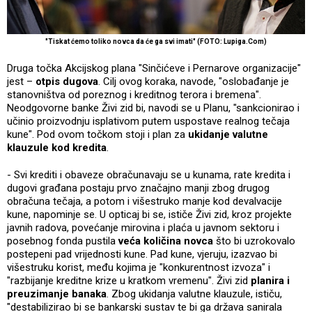
"Tiskat ćemo toliko novca da će ga svi imati" (FOTO: Lupiga.Com)
Druga točka Akcijskog plana "Sinčićeve i Pernarove organizacije"
jest –
otpis dugova
. Cilj ovog koraka, navode, "oslobađanje je
stanovništva od poreznog i kreditnog terora i bremena".
Neodgovorne banke Živi zid bi, navodi se u Planu, "sankcionirao i
učinio proizvodnju isplativom putem uspostave realnog tečaja
kune". Pod ovom točkom stoji i plan za
ukidanje valutne
klauzule kod kredita
.
- Svi krediti i obaveze obračunavaju se u kunama, rate kredita i
dugovi građana postaju prvo značajno manji zbog drugog
obračuna tečaja, a potom i višestruko manje kod devalvacije
kune, napominje se. U opticaj bi se, ističe Živi zid, kroz projekte
javnih radova, povećanje mirovina i plaća u javnom sektoru i
posebnog fonda pustila
veća količina novca
što bi uzrokovalo
postepeni pad vrijednosti kune. Pad kune, vjeruju, izazvao bi
višestruku korist, među kojima je "konkurentnost izvoza" i
"razbijanje kreditne krize u kratkom vremenu". Živi zid
planira i
preuzimanje banaka
. Zbog ukidanja valutne klauzule, ističu,
"destabilizirao bi se bankarski sustav te bi ga država sanirala