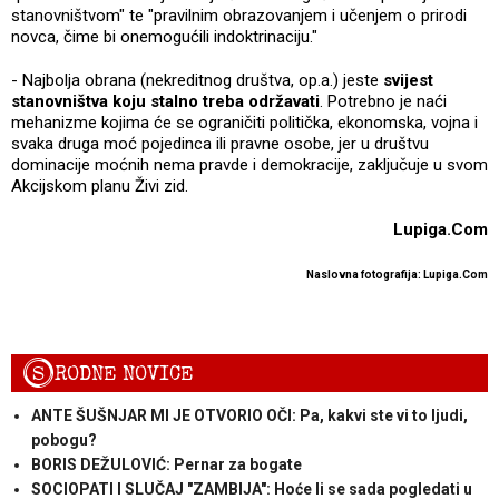
stanovništvom" te "pravilnim obrazovanjem i učenjem o prirodi
novca, čime bi onemogućili indoktrinaciju."
- Najbolja obrana (nekreditnog društva, op.a.) jeste
svijest
stanovništva koju stalno treba održavati
. Potrebno je naći
mehanizme kojima će se ograničiti politička, ekonomska, vojna i
svaka druga moć pojedinca ili pravne osobe, jer u društvu
dominacije moćnih nema pravde i demokracije, zaključuje u svom
Akcijskom planu Živi zid.
Lupiga.Com
Naslovna fotografija: Lupiga.Com
S
RODNE NOVICE
ANTE ŠUŠNJAR MI JE OTVORIO OČI: Pa, kakvi ste vi to ljudi,
pobogu?
BORIS DEŽULOVIĆ: Pernar za bogate
SOCIOPATI I SLUČAJ "ZAMBIJA": Hoće li se sada pogledati u