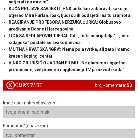
natjerati da mrzim“
KUĆA PRLJAVE SAVJESTI: HNK pokušao zaboraviti kako je
otjerao Miru Furlan. Ipak, ljudi su ih podsjetili na tu sramotu
REAGIRANJE PROFESORA NERZUKA ĆURKA: Globusovo
uređivanje Bosne i Hercegovine
LICA SA SEDLAROVIH TJERALICA: „Liste neprijatelja“ i „liste
izdajnika“ postale su svakodnevica
MUTNA HRVATSKA 'IGRA': Nema pola tvrtke, ali zato imamo
krasan šoping-centar
VINKO GRUBIŠIĆ O JADRAN FILMU: 'Ne glumimo uspješne
producente, već pravimo najgledaniji TV proizvod ikada'
K
OMENTARI
broj komentara:
50
Ime / nadimak *(obavezno)
Komentar *(obavezno)