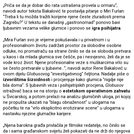
„Priča se da je dobar dio rata ustrašena provela u ormaru“,
navodi autor teksta Bakalović te postavlja pitanje o Miri Furlan:
"Treba li tu možda tražiti korijene njene česte zluradosti prema
Zagrebu?" U tekstu se današnji „gastronomad“ ponovo bavi
ljubavnim vezama velike glumice i ponovo se
igra psihijatra
.
„Mira Furlan svo je vrijeme pokušavala i u privatnom i u
profesionalnom životu zadržati prostor za slobodne osobne
odluke, no promatraču sa strane činilo se da se sloboda pretvara
u kaos i da mlada glumica sve češće, pa i nesvjesno, želi da je se
vode kroz život. Njene profesionalne veze s muškarcima vrlo su
se često pretvarale u ljubavne...“, navodi autor Rene Bakalović u
ovom dijelu
Globusovog
"investigativnog" feljtona. Nadalje piše o
izvorištima šizoidnost
i i procjenjuje kako glumica "nigdje nije
bila doma". S ljubavnih veza i psihijatrijskih procjena,
Globusov
istraživač baca se na storiju o
estetskom operativnom zahvatu
u Švicarskoj, a potom prelazi na analizu glumičinih uloga, pri kojoj
ne propušta ukazati na "blagu obnaženost" u ulogama na
početku te na "vrlo eksplicitno erotizirane scene" u ulogama u
nastavku njezine glumačke karijere.
„Njena barokna građa privlačila je filmske redatelje, no činilo se
da i sama građanskom svijetu želi pokazati da ne drži do njegova