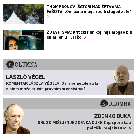
THOMPSONOVI ŠATORI NAD ŽRTVAMA
FAŠISTA: „Oni očito mogu raditi štogod žele“
ŽUTA PISMA: Kritički film koji nije mogao biti
snimljen u Turskoj
KOLUMNA
LÁSZLÓ VÉGEL
KOMENTAR LÁSZLA VÉGELA: Da li se autokratski
sistem može srušiti pravnim sredstvima?
KOLUMNA
ZDENKO DUKA
DRUGO MIŠLJENJE ZDENKA DUKE: Dijaspora kao
politički projekt HDZ-a