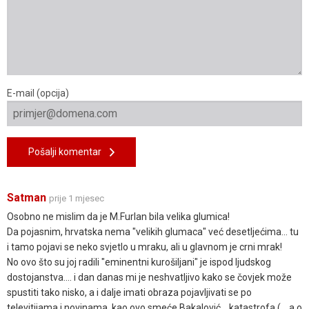
E-mail (opcija)
Pošalji komentar
Satman
prije 1 mjesec
Osobno ne mislim da je M.Furlan bila velika glumica!
Da pojasnim, hrvatska nema "velikih glumaca" već desetljećima... tu
i tamo pojavi se neko svjetlo u mraku, ali u glavnom je crni mrak!
No ovo što su joj radili "eminentni kurošiljani" je ispod ljudskog
dostojanstva.... i dan danas mi je neshvatljivo kako se čovjek može
spustiti tako nisko, a i dalje imati obraza pojavljivati se po
televitijama i novinama, kao ovo smeće Bakalović... katastrofa (... a o