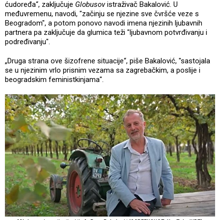
ćudoređa“, zaključuje
Globusov
istraživač Bakalović. U
međuvremenu, navodi, "začinju se njezine sve čvršće veze s
Beogradom", a potom ponovo navodi imena njezinih ljubavnih
partnera pa zaključuje da glumica teži "ljubavnom potvrđivanju i
podređivanju".
„Druga strana ove šizofrene situacije“, piše Bakalović, "sastojala
se u njezinim vrlo prisnim vezama sa zagrebačkim, a poslije i
beogradskim feministkinjama".