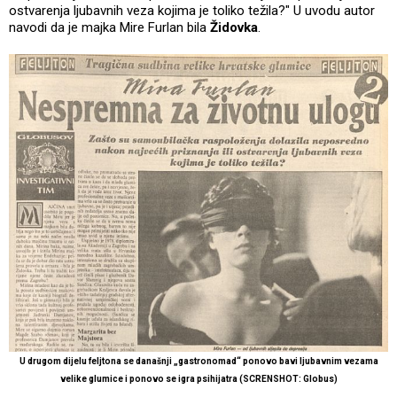
ostvarenja ljubavnih veza kojima je toliko težila?" U uvodu autor
navodi da je majka Mire Furlan bila
Židovka
.
U drugom dijelu feljtona se današnji „gastronomad“ ponovo bavi ljubavnim vezama
velike glumice i ponovo se igra psihijatra (SCRENSHOT: Globus)