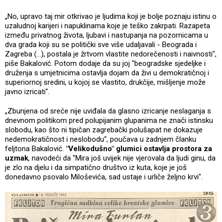
„No, upravo taj mir otkrivao je ljudima koji je bolje poznaju istinu o
uzaludnoj karijeri i napuklinama koje je teško zakrpati. Razapeta
između privatnog života, ljubavi i nastupanja na pozornicama u
dva grada koji su se politički sve više udaljavali - Beograda i
Zagreba (...), postala je žrtvom vlastite nedorečenosti i naivnosti",
piše Bakalović. Potom dodaje da su joj "beogradske sjedeljke i
druženja s umjetnicima ostavlja dojam da živi u demokratičnoj i
superiornoj sredini, u kojoj se vlastito, drukčije, mišljenje može
javno izricati".
„Zbunjena od sreće nije uviđala da glasno izricanje neslaganja s
dnevnom politikom pred polupijanim glupanima ne znači istinsku
slobodu, kao što ni tipičan zagrebački polušapat ne dokazuje
nedemokratičnost i neslobodu“, poučava u zadnjem članku
feljtona Bakalović.
"Velikodušno" glumici ostavlja prostora za
uzmak
, navodeći da "Mira još uvijek nije vjerovala da ljudi ginu, da
je zlo na djelu i da simpatično društvo iz kuta, koje je još
donedavno psovalo Miloševića, sad ustaje i urliče željno krvi".