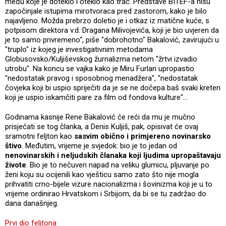
među koje je doteklo i oteklo kao trač. Predstave BITEF-a nisu
započinjale istupima mirotvoraca pred zastorom, kako je bilo
najavljeno. Možda prebrzo doletio je i otkaz iz matične kuće, s
potpisom direktora v.d. Dragana Milivojevića, koji je bio uvjeren da
je to samo privremeno“, piše "dobrohotno" Bakalović, zavirujući u
"truplo" iz kojeg je investigativnim metodama
Globusovsko/Kuljiševskog žurnalizma netom "žrtvi izvadio
utrobu". Na koncu se vajka kako je Miru Furlan upropastio
"nedostatak pravog i sposobnog menadžera", "nedostatak
čovjeka koji bi uspio spriječiti da je se ne dočepa baš svaki kreten
koji je uspio iskamčiti pare za film od fondova kulture"...
Godinama kasnije Rene Bakalović će reći da mu je mučno
prisjećati se tog članka, a Denis Kuljiš, pak, opisivat će ovaj
sramotni feljton kao
sasvim obično i primjereno novinarsko
štivo
. Međutim, vrijeme je svjedok: bio je to jedan od
nenovinarskih i neljudskih članaka koji ljudima upropaštavaju
živote
. Bio je to nečuven napad na veliku glumicu, pljuvanje po
ženi koju su ocijenili kao vješticu samo zato što nije mogla
prihvatiti crno-bijele vizure nacionalizma i šovinizma koji je u to
vrijeme ordinirao Hrvatskom i Srbijom, da bi se tu zadržao do
dana današnjeg.
Prvi dio feljtona