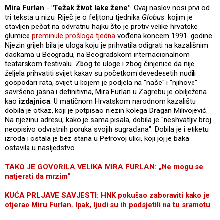
Mira Furlan
-
"Težak život lake žene"
. Ovaj naslov nosi prvi od
tri teksta u nizu. Riječ je o feljtonu tjednika
Globus
, kojim je
stavljen pečat na odvratnu hajku što je protiv velike hrvatske
glumice
preminule prošloga tjedna
vođena koncem 1991. godine.
Njezin grijeh bila je uloga koju je prihvatila odigrati na kazališnim
daskama u Beogradu, na Beogradskom internacionalnom
teatarskom festivalu. Zbog te uloge i zbog činjenice da nije
željela prihvatiti svijet kakav su početkom devedesetih nudili
gospodari rata, svijet u kojem je podjela na "naše" i "njihove"
savršeno jasna i definitivna, Mira Furlan u Zagrebu je obilježena
kao
izdajnica
. U matičnom Hrvatskom narodnom kazalištu
dobila je otkaz, koji je potpisao njezin kolega Dragan Milivojević.
Na njezinu adresu, kako je sama pisala, dobila je "neshvatljiv broj
neopisivo odvratnih poruka svojih sugrađana". Dobila je i etiketu
izroda i ostala je bez stana u Petrovoj ulici, koji joj je baka
ostavila u nasljedstvo.
TAKO JE GOVORILA VELIKA MIRA FURLAN: „Ne mogu se
natjerati da mrzim“
KUĆA PRLJAVE SAVJESTI: HNK pokušao zaboraviti kako je
otjerao Miru Furlan. Ipak, ljudi su ih podsjetili na tu sramotu