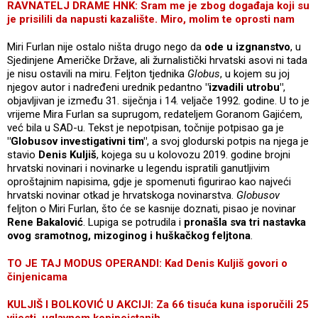
RAVNATELJ DRAME HNK: Sram me je zbog događaja koji su
je prisilili da napusti kazalište. Miro, molim te oprosti nam
Miri Furlan nije ostalo ništa drugo nego da
ode u izgnanstvo
, u
Sjedinjene Američke Države, ali žurnalistički hrvatski asovi ni tada
je nisu ostavili na miru. Feljton tjednika
Globus
, u kojem su joj
njegov autor i nadređeni urednik pedantno
"izvadili utrobu"
,
objavljivan je između 31. siječnja i 14. veljače 1992. godine. U to je
vrijeme Mira Furlan sa suprugom, redateljem Goranom Gajićem,
već bila u SAD-u. Tekst je nepotpisan, točnije potpisao ga je
"Globusov investigativni tim"
, a svoj glodurski potpis na njega je
stavio
Denis Kuljiš
, kojega su u kolovozu 2019. godine brojni
hrvatski novinari i novinarke u legendu ispratili ganutljivim
oproštajnim napisima, gdje je spomenuti figurirao kao najveći
hrvatski novinar otkad je hrvatskoga novinarstva.
Globusov
feljton o Miri Furlan, što će se kasnije doznati, pisao je novinar
Rene Bakalović
. Lupiga se potrudila i
pronašla sva tri nastavka
ovog sramotnog, mizoginog i huškačkog feljtona
.
TO JE TAJ MODUS OPERANDI: Kad Denis Kuljiš govori o
činjenicama
KULJIŠ I BOLKOVIĆ U AKCIJI: Za 66 tisuća kuna isporučili 25
vijesti, uglavnom kopipejstanih