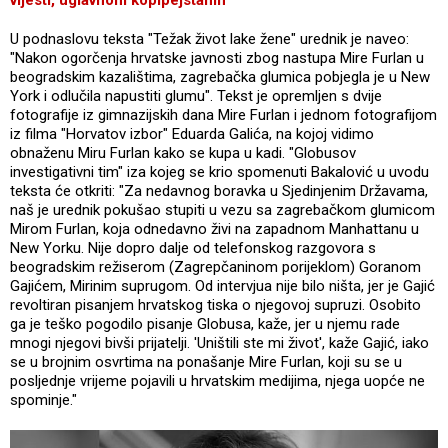
U podnaslovu teksta "Težak život lake žene" urednik je naveo:
"Nakon ogorčenja hrvatske javnosti zbog nastupa Mire Furlan u
beogradskim kazalištima, zagrebačka glumica pobjegla je u New
York i odlučila napustiti glumu". Tekst je opremljen s dvije
fotografije iz gimnazijskih dana Mire Furlan i jednom fotografijom
iz filma "Horvatov izbor" Eduarda Galića, na kojoj vidimo
obnaženu Miru Furlan kako se kupa u kadi. "Globusov
investigativni tim" iza kojeg se krio spomenuti Bakalović u uvodu
teksta će otkriti: "Za nedavnog boravka u Sjedinjenim Državama,
naš je urednik pokušao stupiti u vezu sa zagrebačkom glumicom
Mirom Furlan, koja odnedavno živi na zapadnom Manhattanu u
New Yorku. Nije dopro dalje od telefonskog razgovora s
beogradskim režiserom (Zagrepčaninom porijeklom) Goranom
Gajićem, Mirinim suprugom. Od intervjua nije bilo ništa, jer je Gajić
revoltiran pisanjem hrvatskog tiska o njegovoj supruzi. Osobito
ga je teško pogodilo pisanje Globusa, kaže, jer u njemu rade
mnogi njegovi bivši prijatelji. 'Uništili ste mi život', kaže Gajić, iako
se u brojnim osvrtima na ponašanje Mire Furlan, koji su se u
posljednje vrijeme pojavili u hrvatskim medijima, njega uopće ne
spominje."