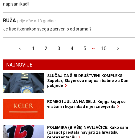
napisan ikad!!
RUŽA
prije više od 3 godine
Je li se itkonakon svega zacrvenio od srama ?
…
<
1
2
3
4
5
10
>
NAJNOVIJE
SLUČAJ ZA ŠIRI DRUŠTVENI KOMPLEKS:
Supetar, Slayerova majica i batine za Dan
pobjede
ROMEO I JULIJA NA SELU: Knjiga kojoj se
vraćam i koja nikad nije iznevjerila
POLEMIKA (BIVŠE) NAVIJAČICE: Kako sam
(zasad) prestala navijati za hrvatsku
reprezentaciju