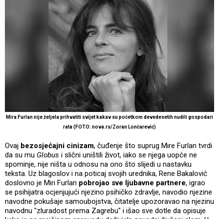
Mira Furlan nije željela prihvatiti svijet kakav su početkom devedesetih nudili gospodari
rata (FOTO: nova.rs/Zoran Lončarević)
Ovaj
bezosjećajni cinizam
, čuđenje što suprug Mire Furlan tvrdi
da su mu
Globus
i slični uništili život, iako se njega uopće ne
spominje, nije ništa u odnosu na ono što slijedi u nastavku
teksta. Uz blagoslov i na poticaj svojih urednika, Rene Bakalović
doslovno je Miri Furlan
pobrojao sve ljubavne partnere
, igrao
se psihijatra ocjenjujući njezino psihičko zdravlje, navodio njezine
navodne pokušaje samoubojstva, čitatelje upozoravao na njezinu
navodnu "zluradost prema Zagrebu" i išao sve dotle da opisuje