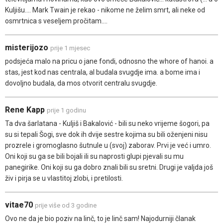
Kuljišu.... Mark Twain je rekao - nikome ne želim smrt, ali neke od
osmrtnica s veseljem pročitam....
misterijozo
prije 1 mjesec
podsjeća malo na pricu o jane fondi, odnosno the whore of hanoi. a
stas, jest kod nas centrala, al budala svugdje ima. a bome ima i
dovoljno budala, da mos otvorit centralu svugdje.
Rene Kapp
prije 1 godinu
Ta dva šarlatana - Kuljiš i Bakalović - bili su neko vrijeme šogori, pa
su si tepali Šogi, sve dok ih dvije sestre kojima su bili oženjeni nisu
prozrele i gromoglasno šutnule u (svoj) zaborav. Prvi je već i umro.
Oni koji su ga se bili bojali ili su naprosti glupi pjevali su mu
panegirike. Oni koji su ga dobro znali bili su sretni. Drugi je valjda još
živ i pirja se u vlastitoj zlobi, i pretilosti.
vitae70
prije više od 3 godine
Ovo ne da je bio poziv na linč, to je linč sam! Najodurniji članak