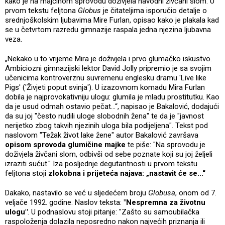
kako je na majčinom sprovodu doživjela navodni živčani slom. U
prvom tekstu feljtona
Globus
je čitateljima isporučio detalje o
srednjoškolskim ljubavima Mire Furlan, opisao kako je plakala kad
se u četvrtom razredu gimnazije raspala jedna njezina ljubavna
veza.
„Nekako u to vrijeme Mira je doživjela i prvo glumačko iskustvo.
Ambiciozni gimnazijski lektor David Jolly pripremio je sa svojim
učenicima kontroverznu suvremenu englesku dramu 'Live like
Pigs' ('Živjeti poput svinja'). U izazovnom komadu Mira Furlan
dobila je najprovokativniju ulogu: glumila je mladu prostitutku. Kao
da je usud odmah ostavio pečat...“, napisao je Bakalović, dodajući
da su joj "često nudili uloge slobodnih žena" te da je "javnost
nerijetko zbog takvih njezinih uloga bila podijeljena". Tekst pod
naslovom "Težak život lake žene" autor Bakalović završava
opisom sprovoda glumičine majke
te piše: "Na sprovodu je
doživjela živčani slom, odbivši od sebe poznate koji su joj željeli
izraziti sućut." Iza posljednje degutantnosti u prvom tekstu
feljtona stoji
zlokobna i prijeteća najava: „nastavit će se...“
Dakako, nastavilo se već u sljedećem broju
Globusa
, onom od 7.
veljače 1992. godine. Naslov teksta:
"Nespremna za životnu
ulogu"
. U podnaslovu stoji pitanje: "Zašto su samoubilačka
raspoloženja dolazila neposredno nakon najvećih priznanja ili