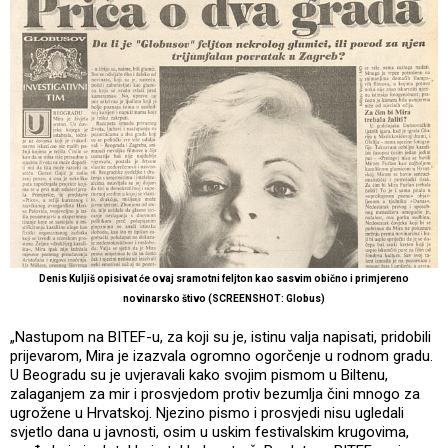
Denis Kuljiš opisivat će ovaj sramotni feljton kao sasvim obično i primjereno
novinarsko štivo (SCREENSHOT: Globus)
„Nastupom na BITEF-u, za koji su je, istinu valja napisati, pridobili
prijevarom, Mira je izazvala ogromno ogorčenje u rodnom gradu.
U Beogradu su je uvjeravali kako svojim pismom u Biltenu,
zalaganjem za mir i prosvjedom protiv bezumlja čini mnogo za
ugrožene u Hrvatskoj. Njezino pismo i prosvjedi nisu ugledali
svjetlo dana u javnosti, osim u uskim festivalskim krugovima,