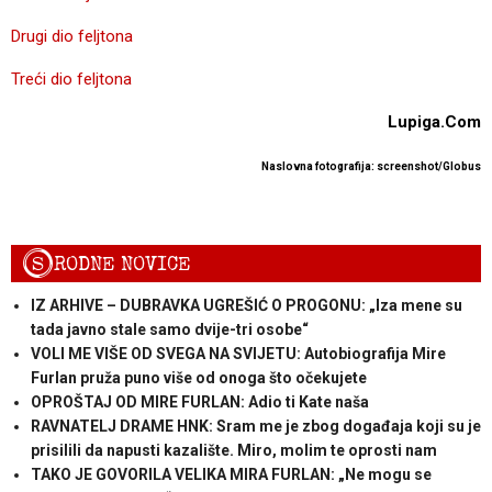
Drugi dio feljtona
Treći dio feljtona
Lupiga.Com
Naslovna fotografija: screenshot/Globus
S
RODNE NOVICE
IZ ARHIVE – DUBRAVKA UGREŠIĆ O PROGONU: „Iza mene su
tada javno stale samo dvije-tri osobe“
VOLI ME VIŠE OD SVEGA NA SVIJETU: Autobiografija Mire
Furlan pruža puno više od onoga što očekujete
OPROŠTAJ OD MIRE FURLAN: Adio ti Kate naša
RAVNATELJ DRAME HNK: Sram me je zbog događaja koji su je
prisilili da napusti kazalište. Miro, molim te oprosti nam
TAKO JE GOVORILA VELIKA MIRA FURLAN: „Ne mogu se