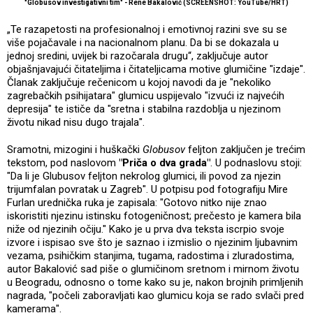
"Globusov investigativni tim" - Rene Bakalović (SCREENSHOT: YouTube/HRT)
„Te razapetosti na profesionalnoj i emotivnoj razini sve su se
više pojačavale i na nacionalnom planu. Da bi se dokazala u
jednoj sredini, uvijek bi razočarala drugu“, zaključuje autor
objašnjavajući čitateljima i čitateljicama motive glumičine "izdaje".
Članak zaključuje rečenicom u kojoj navodi da je "nekoliko
zagrebačkih psihijatara" glumicu uspijevalo "izvući iz najvećih
depresija" te ističe da "sretna i stabilna razdoblja u njezinom
životu nikad nisu dugo trajala".
Sramotni, mizogini i huškački
Globusov
feljton zaključen je trećim
tekstom, pod naslovom
"Priča o dva grada"
. U podnaslovu stoji:
"Da li je Glubusov feljton nekrolog glumici, ili povod za njezin
trijumfalan povratak u Zagreb". U potpisu pod fotografiju Mire
Furlan urednička ruka je zapisala: "Gotovo nitko nije znao
iskoristiti njezinu istinsku fotogeničnost; prečesto je kamera bila
niže od njezinih očiju." Kako je u prva dva teksta iscrpio svoje
izvore i ispisao sve što je saznao i izmislio o njezinim ljubavnim
vezama, psihičkim stanjima, tugama, radostima i zluradostima,
autor Bakalović sad piše o glumičinom sretnom i mirnom životu
u Beogradu, odnosno o tome kako su je, nakon brojnih primljenih
nagrada, "počeli zaboravljati kao glumicu koja se rado svlači pred
kamerama".