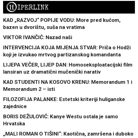
H
IPERLINK
KAD „RAZVOJ“ POPIJE VODU: More pred kućom,
bazen u dvorištu, suša na vratima
VIKTOR IVANČIĆ: Nazad naši
INTERVENCIJA KOJA MIJENJA STVAR: Priča o Hodži
koji je izvukao mrtvog partizanskog komandanta
LIJEPA VEČER, LIJEP DAN: Homoseksploatacijski film
lansiran uz dramatični mučenički narativ
KAD STUDENTI NA KOSOVO KRENU: Memorandum 1 i
Memorandum 2 – isti
FILOZOFIJA PALANKE: Estetski kriteriji huliganske
zajednice
BORIS DEŽULOVIĆ: Kanye Westu ostala je samo
Hrvatska
„MALI ROMAN O TIŠINI“: Kaotična, zamršena i duboko