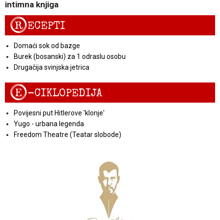
intimna knjiga
R
ECEPTI
Domaći sok od bazge
Burek (bosanski) za 1 odraslu osobu
Drugačija svinjska jetrica
E
-CIKLOPEDIJA
Povijesni put Hitlerove 'klonje'
Yugo - urbana legenda
Freedom Theatre (Teatar slobode)