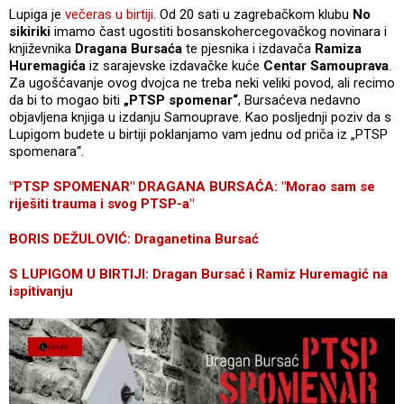
Lupiga je
večeras u birtiji
. Od 20 sati u zagrebačkom klubu
No
sikiriki
imamo čast ugostiti bosanskohercegovačkog novinara i
književnika
Dragana Bursaća
te pjesnika i izdavača
Ramiza
Huremagića
iz sarajevske izdavačke kuće
Centar Samouprava
.
Za ugošćavanje ovog dvojca ne treba neki veliki povod, ali recimo
da bi to mogao biti
„PTSP spomenar“
, Bursaćeva nedavno
objavljena knjiga u izdanju Samouprave. Kao posljednji poziv da s
Lupigom budete u birtiji poklanjamo vam jednu od priča iz „PTSP
spomenara“.
"PTSP SPOMENAR" DRAGANA BURSAĆA: "Morao sam se
riješiti trauma i svog PTSP-a"
BORIS DEŽULOVIĆ: Draganetina Bursać
S LUPIGOM U BIRTIJI: Dragan Bursać i Ramiz Huremagić na
ispitivanju