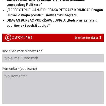
„europskog Pulitzera“
„TREĆE STRIJELJANJE DJEČAKA PETRA IZ KONJICA“: Dragan
Bursać osvojio prestižnu novinarsku nagradu
DRAGAN BURSAĆ PODRŽAVA LUPIGU: „Budi pravi prijatelj,
budi čovjek i podrži Lupigu“
K
OMENTARI
broj komentara:
3
Ime / nadimak *(obavezno)
Komentar *(obavezno)