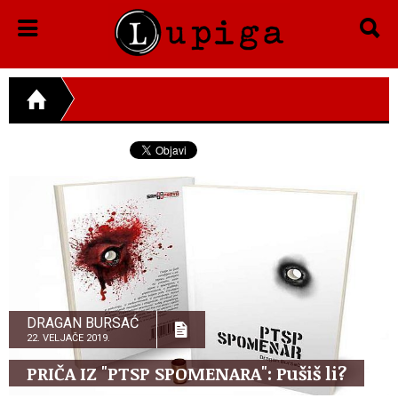
DRAGAN BURSAĆ
22. VELJAČE 2019.
PRIČA IZ "PTSP SPOMENARA": Pušiš li?