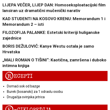
LIJEPA VEČER, LIJEP DAN: Homoseksploatacijski film
lansiran uz dramatični mučenički narativ
KAD STUDENTI NA KOSOVO KRENU: Memorandum 1 i
Memorandum 2 – isti
FILOZOFIJA PALANKE: Estetski kriteriji huliganske
zajednice
BORIS DEŽULOVIĆ: Kanye Westu ostala je samo
Hrvatska
„MALI ROMAN O TIŠINI“: Kaotična, zamršena i duboko
intimna knjiga
R
ECEPTI
Domaći sok od bazge
Burek (bosanski) za 1 odraslu osobu
Drugačija svinjska jetrica
E
-CIKLOPEDIJA