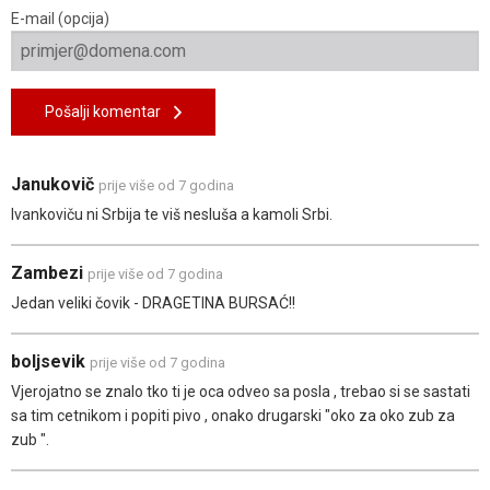
E-mail (opcija)
Pošalji komentar
Janukovič
prije više od 7 godina
Ivankoviču ni Srbija te viš nesluša a kamoli Srbi.
Zambezi
prije više od 7 godina
Jedan veliki čovik - DRAGETINA BURSAĆ!!
boljsevik
prije više od 7 godina
Vjerojatno se znalo tko ti je oca odveo sa posla , trebao si se sastati
sa tim cetnikom i popiti pivo , onako drugarski "oko za oko zub za
zub ".