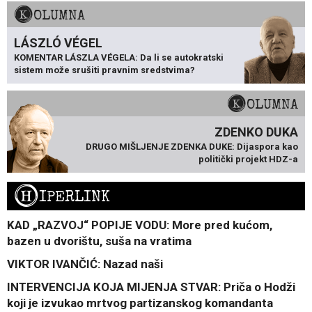
KOLUMNA
LÁSZLÓ VÉGEL
KOMENTAR LÁSZLA VÉGELA: Da li se autokratski
sistem može srušiti pravnim sredstvima?
KOLUMNA
ZDENKO DUKA
DRUGO MIŠLJENJE ZDENKA DUKE: Dijaspora kao
politički projekt HDZ-a
H
IPERLINK
KAD „RAZVOJ“ POPIJE VODU: More pred kućom,
bazen u dvorištu, suša na vratima
VIKTOR IVANČIĆ: Nazad naši
INTERVENCIJA KOJA MIJENJA STVAR: Priča o Hodži
koji je izvukao mrtvog partizanskog komandanta