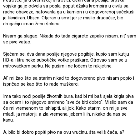
Petrovcu, ja u Sremskoj Mitrovici. Četiri dana poslije, srpska
vojska ga je odvela sa posla, poput džaka krompira u civilu sa
radne obaveze, natovarila ga u kamion i u dogovorenoj sačekuši
je likvidiran. Ubijen. Otjeran u smrt jer je mislio drugačije, bio
drugačiji i imao ženu šokicu.
Nisam ga slagao. Nikada do tada cigarete zapalio nisam, nit' sam
se pive vatao.
Sjećam se, dva dana poslije njegove pogibije, kupio sam kutiju
HB-a i litru neke subotičke votke praškare. Otrovao sam se u
mitrovačkom parku. Ne pušim i ne ločem te rakijetine.
Al' mi žao što sa starim nikad to dogovoreno pivo nisam popio i
ispričao se kao što to rade muškarci.
Ima tako noći poslije životnih bura, kad bi mi baš sjela krigla piva
sa ocem i to njegovo smireno ''sve će biti dobro". Mislio sam da
će mi vremenom to ishlapiti, ali jok. Kako starim, on mi je sve
mlađi, ja matoriji, a zla vremena, jebem li ih, nikako da nas se
kanu.
A, bilo bi dobro popiti pivo na ovu vrućinu, šta veliš ćaća, a?