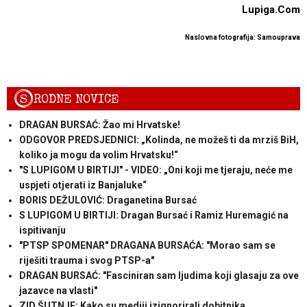
Lupiga.Com
Naslovna fotografija: Samouprava
S
RODNE NOVICE
DRAGAN BURSAĆ: Žao mi Hrvatske!
ODGOVOR PREDSJEDNICI: „Kolinda, ne možeš ti da mrziš BiH,
koliko ja mogu da volim Hrvatsku!“
"S LUPIGOM U BIRTIJI" - VIDEO: „Oni koji me tjeraju, neće me
uspjeti otjerati iz Banjaluke“
BORIS DEŽULOVIĆ: Draganetina Bursać
S LUPIGOM U BIRTIJI: Dragan Bursać i Ramiz Huremagić na
ispitivanju
"PTSP SPOMENAR" DRAGANA BURSAĆA: "Morao sam se
riješiti trauma i svog PTSP-a"
DRAGAN BURSAĆ: "Fasciniran sam ljudima koji glasaju za ove
jazavce na vlasti"
ZID ŠUTNJE: Kako su mediji izignorirali dobitnika