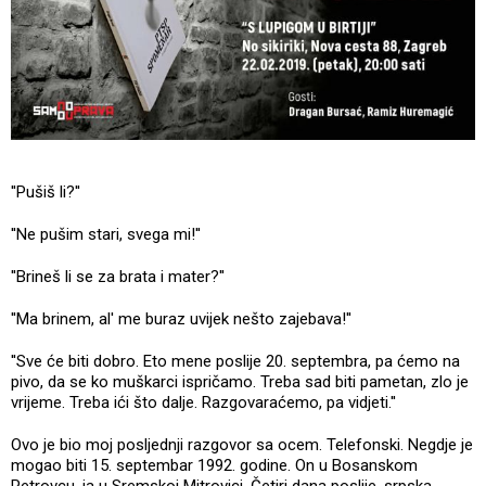
''Pušiš li?''
''Ne pušim stari, svega mi!''
''Brineš li se za brata i mater?''
''Ma brinem, al' me buraz uvijek nešto zajebava!''
''Sve će biti dobro. Eto mene poslije 20. septembra, pa ćemo na
pivo, da se ko muškarci ispričamo. Treba sad biti pametan, zlo je
vrijeme. Treba ići što dalje. Razgovaraćemo, pa vidjeti.''
Ovo je bio moj posljednji razgovor sa ocem. Telefonski. Negdje je
mogao biti 15. septembar 1992. godine. On u Bosanskom