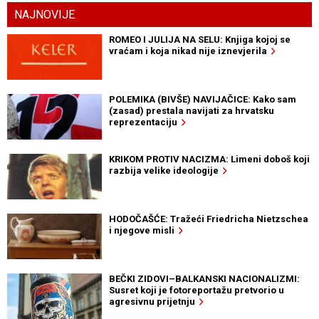
NAJNOVIJE
ROMEO I JULIJA NA SELU: Knjiga kojoj se
vraćam i koja nikad nije iznevjerila
POLEMIKA (BIVŠE) NAVIJAČICE: Kako sam
(zasad) prestala navijati za hrvatsku
reprezentaciju
KRIKOM PROTIV NACIZMA: Limeni doboš koji
razbija velike ideologije
HODOČAŠĆE: Tražeći Friedricha Nietzschea
i njegove misli
BEČKI ZIDOVI–BALKANSKI NACIONALIZMI:
Susret koji je fotoreportažu pretvorio u
agresivnu prijetnju