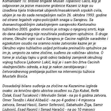
Komandant 10. brdske brigade Mušan Topalović Caco, koji je
odgovoran za jezive masovne grobnice Kazani iz koje su
izvađena tijela tridesetak ubijenih/masakriranih srpskih cvila,
ubijen je na do sada nerazjašnjen način 26. oktobra 1993. godine
od strane legalnih vojno-policijskih snaga u Sarajevu. Sa
dvanaestogodišnjim zakašnjenjem sarajevsko Kantonalno
tužilaštvo 2005. godine otvorilo je istragu o njegovoj smrti, koja
do dana današnjeg nije rezultirala podizanjem optužnice. S druge
strane, Okružni vojni sud u Sarajevu je Cacine najbliže saradnike i
egzekutore osudio na sramno niske zatvorske kazne jer je
Okružno vojno tužilaštvo usljed pritisaka preinačilo optužnice pa
im je, umjesto za ratne zločine, suđeno za «obična» ubistva. O
tome je slučaju tajnu u grob odnio tadašnji zamjenik okružnog
vojnog tužioca Ljubomir Lukić, koji je i sam bio žrtva Cacinih
«kažnjeničkih» odreda, a koji je nakon zarobljavanja i
četvorodnevnog prebijanja pušten na intervenciju tužioca
Mustafe Bisića.
Dosadašnji bilans suđenja za zločine na Kazanima izgleda
ovako: za krivično djelo ubistva osuđeni su Zijo Kubat, Refik
Čolak, Esad Tucaković i Mevludin Selak - na po 6 godina zatvora,
Omer Tendžo i Akid Alibašić - na po 4 godine i 4 mjeseca
zatvora, Senad Hasić, Samir Seferović, Sabahudin Žiga, Samir
Ljubović, Esad Raonić i Senad Haračić - na po 10 mjeseci