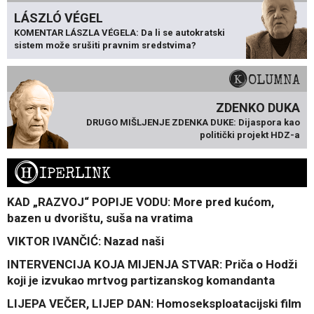
LÁSZLÓ VÉGEL
KOMENTAR LÁSZLA VÉGELA: Da li se autokratski
sistem može srušiti pravnim sredstvima?
KOLUMNA
ZDENKO DUKA
DRUGO MIŠLJENJE ZDENKA DUKE: Dijaspora kao
politički projekt HDZ-a
H
IPERLINK
KAD „RAZVOJ“ POPIJE VODU: More pred kućom,
bazen u dvorištu, suša na vratima
VIKTOR IVANČIĆ: Nazad naši
INTERVENCIJA KOJA MIJENJA STVAR: Priča o Hodži
koji je izvukao mrtvog partizanskog komandanta
LIJEPA VEČER, LIJEP DAN: Homoseksploatacijski film