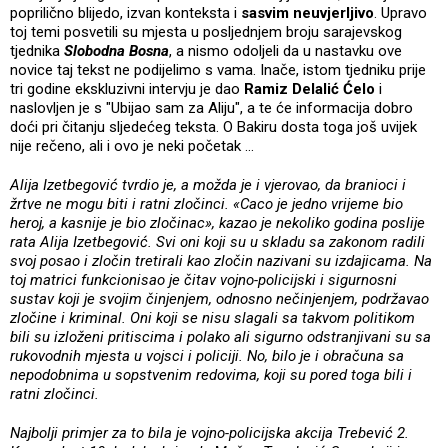
poprilično blijedo, izvan konteksta i
sasvim neuvjerljivo
. Upravo
toj temi posvetili su mjesta u posljednjem broju sarajevskog
tjednika
Slobodna Bosna
, a nismo odoljeli da u nastavku ove
novice taj tekst ne podijelimo s vama. Inače, istom tjedniku prije
tri godine ekskluzivni intervju je dao
Ramiz Delalić Ćelo
i
naslovljen je s "Ubijao sam za Aliju", a te će informacija dobro
doći pri čitanju sljedećeg teksta. O Bakiru dosta toga još uvijek
nije rečeno, ali i ovo je neki početak …
Alija Izetbegović tvrdio je, a možda je i vjerovao, da branioci i
žrtve ne mogu biti i ratni zločinci. «Caco je jedno vrijeme bio
heroj, a kasnije je bio zločinac», kazao je nekoliko godina poslije
rata Alija Izetbegović. Svi oni koji su u skladu sa zakonom radili
svoj posao i zločin tretirali kao zločin nazivani su izdajicama. Na
toj matrici funkcionisao je čitav vojno-policijski i sigurnosni
sustav koji je svojim činjenjem, odnosno nečinjenjem, podržavao
zločine i kriminal. Oni koji se nisu slagali sa takvom politikom
bili su izloženi pritiscima i polako ali sigurno odstranjivani su sa
rukovodnih mjesta u vojsci i policiji. No, bilo je i obračuna sa
nepodobnima u sopstvenim redovima, koji su pored toga bili i
ratni zločinci.
Najbolji primjer za to bila je vojno-policijska akcija Trebević 2.