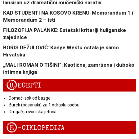
lansiran uz dramatični mučenički narativ
KAD STUDENTI NA KOSOVO KRENU: Memorandum 1 i
Memorandum 2 – isti
FILOZOFIJA PALANKE: Estetski kriteriji huliganske
zajednice
BORIS DEŽULOVIĆ: Kanye Westu ostala je samo
Hrvatska
„MALI ROMAN O TIŠINI“: Kaotična, zamršena i duboko
intimna knjiga
R
ECEPTI
Domaći sok od bazge
Burek (bosanski) za 1 odraslu osobu
Drugačija svinjska jetrica
E
-CIKLOPEDIJA