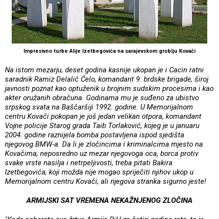
Impresivno turbe Alije Izetbegovića na sarajevskom groblju Kovači
Na istom mezarju, deset godina kasnije ukopan je i Cacin ratni
saradnik Ramiz Delalić Ćelo, komandant 9. brdske brigade, široj
javnosti poznat kao optuženik u brojnim sudskim procesima i kao
akter oružanih obračuna. Godinama mu je suđeno za ubistvo
srpskog svata na Baščaršiji 1992. godine. U Memorijalnom
centru Kovači pokopan je još jedan velikan otpora, komandant
Vojne policije Starog grada Taib Torlaković, kojeg je u januaru
2004. godine raznijela bomba postavljena ispod sjedišta
njegovog BMW-a. Da li je zločincima i kriminalcima mjesto na
Kovačima, neposredno uz mezar njegovoga oca, borca protiv
svake vrste nasilja i netrpeljivosti, treba pitati Bakira
Izetbegovića, koji možda nije mogao spriječiti njihov ukop u
Memorijalnom centru Kovači, ali njegova stranka sigurno jeste!
ARMIJSKI SAT VREMENA NEKAŽNJENOG ZLOČINA