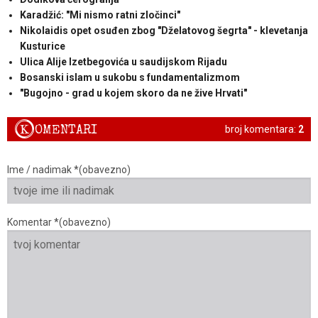
Karadžić: "Mi nismo ratni zločinci"
Nikolaidis opet osuđen zbog "Dželatovog šegrta" - klevetanja
Kusturice
Ulica Alije Izetbegovića u saudijskom Rijadu
Bosanski islam u sukobu s fundamentalizmom
"Bugojno - grad u kojem skoro da ne žive Hrvati"
K
OMENTARI
broj komentara:
2
Ime / nadimak *(obavezno)
Komentar *(obavezno)