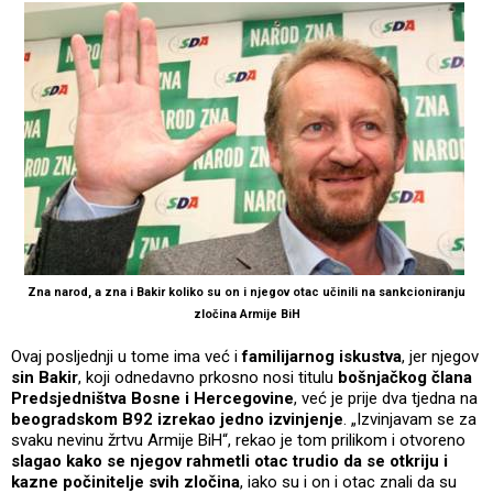
Zna narod, a zna i Bakir koliko su on i njegov otac učinili na sankcioniranju
zločina Armije BiH
Ovaj posljednji u tome ima već i
familijarnog iskustva
, jer njegov
sin Bakir
, koji odnedavno prkosno nosi titulu
bošnjačkog člana
Predsjedništva Bosne i Hercegovine
, već je prije dva tjedna na
beogradskom B92 izrekao jedno izvinjenje
. „Izvinjavam se za
svaku nevinu žrtvu Armije BiH“, rekao je tom prilikom i otvoreno
slagao kako se njegov rahmetli otac trudio da se otkriju i
kazne počinitelje svih zločina
, iako su i on i otac znali da su