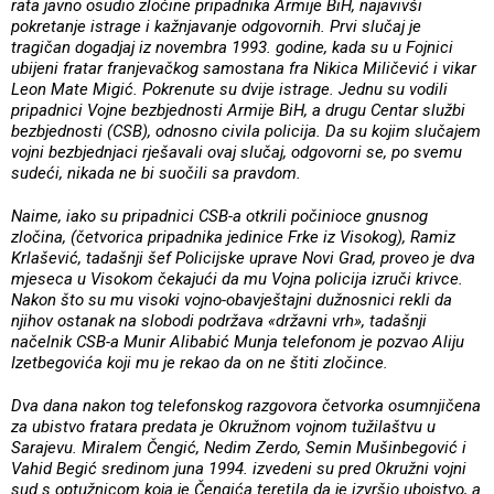
rata javno osudio zločine pripadnika Armije BiH, najavivši
pokretanje istrage i kažnjavanje odgovornih. Prvi slučaj je
tragičan dogadjaj iz novembra 1993. godine, kada su u Fojnici
ubijeni fratar franjevačkog samostana fra Nikica Miličević i vikar
Leon Mate Migić. Pokrenute su dvije istrage. Jednu su vodili
pripadnici Vojne bezbjednosti Armije BiH, a drugu Centar službi
bezbjednosti (CSB), odnosno civila policija. Da su kojim slučajem
vojni bezbjednjaci rješavali ovaj slučaj, odgovorni se, po svemu
sudeći, nikada ne bi suočili sa pravdom.
Naime, iako su pripadnici CSB-a otkrili počinioce gnusnog
zločina, (četvorica pripadnika jedinice Frke iz Visokog), Ramiz
Krlašević, tadašnji šef Policijske uprave Novi Grad, proveo je dva
mjeseca u Visokom čekajući da mu Vojna policija izruči krivce.
Nakon što su mu visoki vojno-obavještajni dužnosnici rekli da
njihov ostanak na slobodi podržava «državni vrh», tadašnji
načelnik CSB-a Munir Alibabić Munja telefonom je pozvao Aliju
Izetbegovića koji mu je rekao da on ne štiti zločince.
Dva dana nakon tog telefonskog razgovora četvorka osumnjičena
za ubistvo fratara predata je Okružnom vojnom tužilaštvu u
Sarajevu. Miralem Čengić, Nedim Zerdo, Semin Mušinbegović i
Vahid Begić sredinom juna 1994. izvedeni su pred Okružni vojni
sud s optužnicom koja je Čengića teretila da je izvršio ubojstvo, a