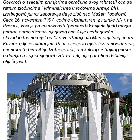
Govoreći o svijetlim primjerima obračuna svog rahmetli oca sa
ratnim zločincima i kriminalcima u redovima Armije BiH,
Izetbegović junior zaboravlja da je zločinac Mušan Topalović
Caco 26. novembra 1997. godine ekshumiran iz humke NN i, na
dženazi, koja je po masovnosti (petnaestak hiljada ljudi) mogla
parirati samo dženazi njegovog oca Alije Izetbegovića,
slavodobitno prenijet od Careve džamije do Memorijalnog centra
Kovači, gdje je sahranjen. Danas njegovo tijelo leži u prvom redu,
naspram turbeta Alije Izetbegovića, a o kakvoj se trajnoj poruci
roditeljima i djeci njegovih žrtava radi, nije potrebno detaljnije
objašnjavati.