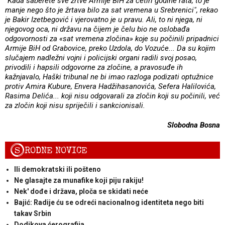
"Kada saberete sve žrtve Armije BiH za četiri godine rata, to je
manje nego što je žrtava bilo za sat vremena u Srebrenici", rekao
je Bakir Izetbegović i vjerovatno je u pravu. Ali, to ni njega, ni
njegovog oca, ni državu na čijem je čelu bio ne oslobađa
odgovornosti za «sat vremena zločina» koje su počinili pripadnici
Armije BiH od Grabovice, preko Uzdola, do Vozuće... Da su kojim
slučajem nadležni vojni i policijski organi radili svoj posao,
privodili i hapsili odgovorne za zločine, a pravosuđe ih
kažnjavalo, Haški tribunal ne bi imao razloga podizati optužnice
protiv Amira Kubure, Envera Hadžihasanovića, Sefera Halilovića,
Rasima Delića... koji nisu odgovarali za zločin koji su počinili, već
za zločin koji nisu spriječili i sankcionisali.
Slobodna Bosna
S
RODNE NOVICE
Ili demokratski ili pošteno
Ne glasajte za munafike koji piju rakiju!
Nek' dođe i država, ploča se skidati neće
Bajić: Radije ću se odreći nacionalnog identiteta nego biti
takav Srbin
Dodikova ćerografija