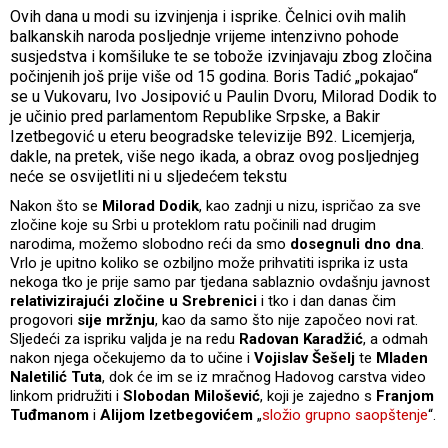
Ovih dana u modi su izvinjenja i isprike. Čelnici ovih malih
balkanskih naroda posljednje vrijeme intenzivno pohode
susjedstva i komšiluke te se tobože izvinjavaju zbog zločina
počinjenih još prije više od 15 godina. Boris Tadić „pokajao“
se u Vukovaru, Ivo Josipović u Paulin Dvoru, Milorad Dodik to
je učinio pred parlamentom Republike Srpske, a Bakir
Izetbegović u eteru beogradske televizije B92. Licemjerja,
dakle, na pretek, više nego ikada, a obraz ovog posljednjeg
neće se osvijetliti ni u sljedećem tekstu
Nakon što se
Milorad Dodik
, kao zadnji u nizu, ispričao za sve
zločine koje su Srbi u proteklom ratu počinili nad drugim
narodima, možemo slobodno reći da smo
dosegnuli dno dna
.
Vrlo je upitno koliko se ozbiljno može prihvatiti isprika iz usta
nekoga tko je prije samo par tjedana sablaznio ovdašnju javnost
relativizirajući zločine u Srebrenici
i tko i dan danas čim
progovori
sije mržnju
, kao da samo što nije započeo novi rat.
Sljedeći za ispriku valjda je na redu
Radovan Karadžić
, a odmah
nakon njega očekujemo da to učine i
Vojislav Šešelj
te
Mladen
Naletilić Tuta
, dok će im se iz mračnog Hadovog carstva video
linkom pridružiti i
Slobodan Milošević
, koji je zajedno s
Franjom
Tuđmanom
i
Alijom Izetbegovićem
„
složio grupno saopštenje
“.