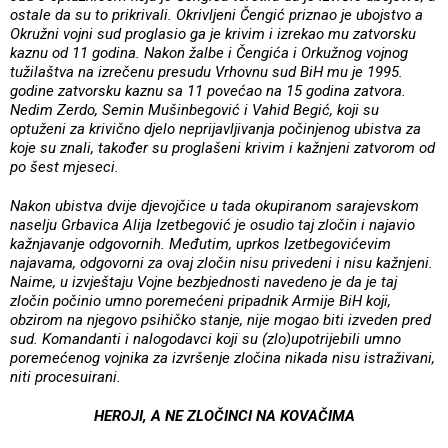
ostale da su to prikrivali. Okrivljeni Čengić priznao je ubojstvo a
Okružni vojni sud proglasio ga je krivim i izrekao mu zatvorsku
kaznu od 11 godina. Nakon žalbe i Čengića i Orkužnog vojnog
tužilaštva na izrečenu presudu Vrhovnu sud BiH mu je 1995.
godine zatvorsku kaznu sa 11 povećao na 15 godina zatvora.
Nedim Zerdo, Semin Mušinbegović i Vahid Begić, koji su
optuženi za krivično djelo neprijavljivanja počinjenog ubistva za
koje su znali, također su proglašeni krivim i kažnjeni zatvorom od
po šest mjeseci.
Nakon ubistva dvije djevojčice u tada okupiranom sarajevskom
naselju Grbavica Alija Izetbegović je osudio taj zločin i najavio
kažnjavanje odgovornih. Međutim, uprkos Izetbegovićevim
najavama, odgovorni za ovaj zločin nisu privedeni i nisu kažnjeni.
Naime, u izvještaju Vojne bezbjednosti navedeno je da je taj
zločin počinio umno poremećeni pripadnik Armije BiH koji,
obzirom na njegovo psihičko stanje, nije mogao biti izveden pred
sud. Komandanti i nalogodavci koji su (zlo)upotrijebili umno
poremećenog vojnika za izvršenje zločina nikada nisu istraživani,
niti procesuirani.
HEROJI, A NE ZLOČINCI NA KOVAČIMA