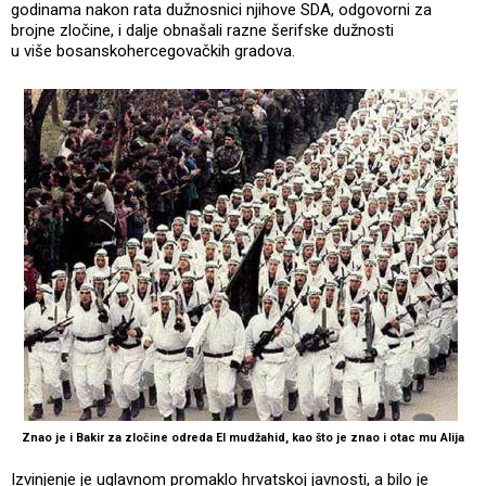
godinama nakon rata dužnosnici njihove SDA, odgovorni za
brojne zločine, i dalje obnašali razne šerifske dužnosti
u više bosanskohercegovačkih gradova.
Znao je i Bakir za zločine odreda El mudžahid, kao što je znao i otac mu Alija
Izvinjenje je uglavnom promaklo hrvatskoj javnosti, a bilo je