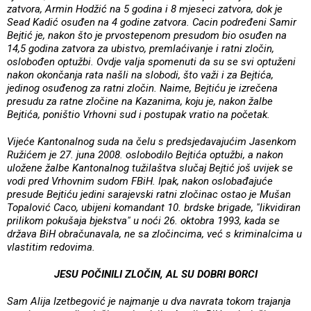
zatvora, Armin Hodžić na 5 godina i 8 mjeseci zatvora, dok je
Sead Kadić osuđen na 4 godine zatvora. Cacin podređeni Samir
Bejtić je, nakon što je prvostepenom presudom bio osuđen na
14,5 godina zatvora za ubistvo, premlaćivanje i ratni zločin,
oslobođen optužbi. Ovdje valja spomenuti da su se svi optuženi
nakon okončanja rata našli na slobodi, što važi i za Bejtića,
jedinog osuđenog za ratni zločin. Naime, Bejtiću je izrečena
presudu za ratne zločine na Kazanima, koju je, nakon žalbe
Bejtića, poništio Vrhovni sud i postupak vratio na početak.
Vijeće Kantonalnog suda na čelu s predsjedavajućim Jasenkom
Ružićem je 27. juna 2008. oslobodilo Bejtića optužbi, a nakon
uložene žalbe Kantonalnog tužilaštva slučaj Bejtić još uvijek se
vodi pred Vrhovnim sudom FBiH. Ipak, nakon oslobađajuće
presude Bejtiću jedini sarajevski ratni zločinac ostao je Mušan
Topalović Caco, ubijeni komandant 10. brdske brigade, "likvidiran
prilikom pokušaja bjekstva" u noći 26. oktobra 1993, kada se
država BiH obračunavala, ne sa zločincima, već s kriminalcima u
vlastitim redovima.
JESU POČINILI ZLOČIN, AL SU DOBRI BORCI
Sam Alija Izetbegović je najmanje u dva navrata tokom trajanja