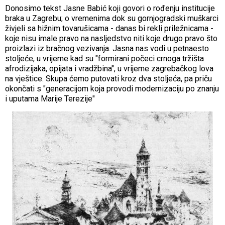
Donosimo tekst Jasne Babić koji govori o rođenju institucije
braka u Zagrebu; o vremenima dok su gornjogradski muškarci
živjeli sa hižnim tovarušicama - danas bi rekli priležnicama -
koje nisu imale pravo na nasljedstvo niti koje drugo pravo što
proizlazi iz bračnog vezivanja. Jasna nas vodi u petnaesto
stoljeće, u vrijeme kad su "formirani počeci crnoga tržišta
afrodizijaka, opijata i vradžbina", u vrijeme zagrebačkog lova
na vještice. Skupa ćemo putovati kroz dva stoljeća, pa priču
okončati s "generacijom koja provodi modernizaciju po znanju
i uputama Marije Terezije"