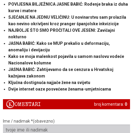
POVIJESNA BILJEŽNICA JASNE BABIĆ: Rođenje braka iz duha
kurve i matere
SJEĆANJE NA JEDNU VELIČINU: U novinarstvu sam prolazila
kao nevino okrivljeni kroz pranger španjolske inkvizicije
NAJBOLJE ŠTO SMO PROČITALI OVE JESENI: Zavičajni
nokturno
JASNA BABIĆ: Kako se MUP prekalio u deformaciju,
anomaliju i devijaciju
Kako se moja malenkost pojavila u samom naslovu vodeće
Nacionalove kolumne
JASNA BABIĆ: Zahtijevamo da se cenzura u Hrvatskoj
kažnjava zakonom
Ključna dostignuća najjače žene na svijetu
Dvije internet oaze posvećene ženama-umjetnicama
K
OMENTARI
broj komentara:
0
Ime / nadimak *(obavezno)