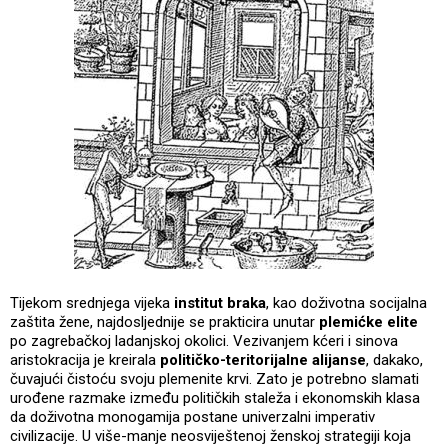
Tijekom srednjega vijeka
institut braka
, kao doživotna socijalna
zaštita žene, najdosljednije se prakticira unutar
plemićke elite
po zagrebačkoj ladanjskoj okolici. Vezivanjem kćeri i sinova
aristokracija je kreirala
političko-teritorijalne alijanse
, dakako,
čuvajući čistoću svoju plemenite krvi. Zato je potrebno slamati
urođene razmake između političkih staleža i ekonomskih klasa
da doživotna monogamija postane univerzalni imperativ
civilizacije. U više-manje neosviještenoj ženskoj strategiji koja