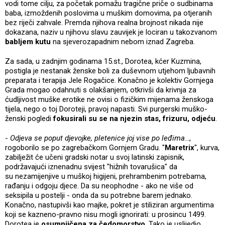
vodi tome cilju, za početak pomažu tragične priče o sudbinama
baba, izmoždenih poslovima u muškim domovima, pa otjeranih
bez riječi zahvale. Premda njihova realna brojnost nikada nije
dokazana, naziv u njihovu slavu zauvijek je lociran u takozvanom
babljem kutu
na sjeverozapadnim nebom iznad Zagreba.
Za sada, u zadnjim godinama 15.st., Dorotea, kćer Kuzmina,
postigla je nestanak ženske boli za duševnom utjehom ljubavnih
preparata i terapija Jele Rogačice. Konačno je kolektiv Gornjega
Grada mogao odahnuti s olakšanjem, otkrivši da krivnja za
ćudljivost muške erotike ne ovisi o fizičkim mijenama ženskoga
tijela, nego o toj Doroteji, pravoj napasti. Svi purgerski muško-
ženski pogledi
fokusirali su se na njezin stas, frizuru, odjeću
.
-
Odjeva se poput djevojke, pletenice joj vise po leđima
...,
rogoborilo se po zagrebačkom Gornjem Gradu. "
Maretrix
", kurva,
zabilježit će učeni gradski notar u svoj latinski zapisnik,
podržavajući iznenadnu svijest "hižnih tovarušica" da
su nezamijenjive u muškoj higijeni, prehrambenim potrebama,
rađanju i odgoju djece. Da su neophodne - ako ne više od
seksipila u postelji - onda da su potrebne barem jednako.
Konačno, nastupivši kao majke, pokret je stiliziran argumentima
koji se kazneno-pravno nisu mogli ignorirati: u prosincu 1499.
Dorotea je
osumnjičena za čedomorstvo
. Tako je uslijedio