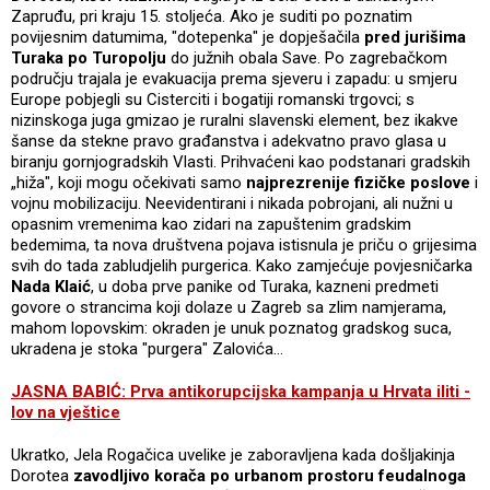
Zapruđu, pri kraju 15. stoljeća. Ako je suditi po poznatim
povijesnim datumima, "dotepenka" je dopješačila
pred jurišima
Turaka po Turopolju
do južnih obala Save. Po zagrebačkom
području trajala je evakuacija prema sjeveru i zapadu: u smjeru
Europe pobjegli su Cisterciti i bogatiji romanski trgovci; s
nizinskoga juga gmizao je ruralni slavenski element, bez ikakve
šanse da stekne pravo građanstva i adekvatno pravo glasa u
biranju gornjogradskih Vlasti. Prihvaćeni kao podstanari gradskih
„hiža", koji mogu očekivati samo
najprezrenije fizičke poslove
i
vojnu mobilizaciju. Neevidentirani i nikada pobrojani, ali nužni u
opasnim vremenima kao zidari na zapuštenim gradskim
bedemima, ta nova društvena pojava istisnula je priču o grijesima
svih do tada zabludjelih purgerica. Kako zamjećuje povjesničarka
Nada Klaić
, u doba prve panike od Turaka, kazneni predmeti
govore o strancima koji dolaze u Zagreb sa zlim namjerama,
mahom lopovskim: okraden je unuk poznatog gradskog suca,
ukradena je stoka "purgera" Zalovića...
JASNA BABIĆ: Prva antikorupcijska kampanja u Hrvata iliti -
lov na vještice
Ukratko, Jela Rogačica uvelike je zaboravljena kada došljakinja
Dorotea
zavodljivo korača po urbanom prostoru feudalnoga