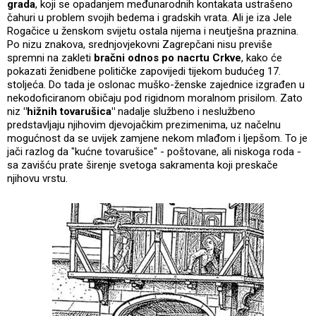
grada
, koji se opadanjem međunarodnih kontakata ustrašeno
čahuri u problem svojih bedema i gradskih vrata. Ali je iza Jele
Rogačice u ženskom svijetu ostala nijema i neutješna praznina.
Po nizu znakova, srednjovjekovni Zagrepčani nisu previše
spremni na zakleti
bračni odnos po nacrtu Crkve
, kako će
pokazati ženidbene političke zapovijedi tijekom budućeg 17.
stoljeća. Do tada je oslonac muško-ženske zajednice izgrađen u
nekodoficiranom običaju pod rigidnom moralnom prisilom. Zato
niz
"hižnih tovarušica"
nadalje službeno i neslužbeno
predstavljaju njihovim djevojačkim prezimenima, uz načelnu
mogućnost da se uvijek zamjene nekom mlađom i ljepšom. To je
jači razlog da "kućne tovarušice" - poštovane, ali niskoga roda -
sa zavišću prate širenje svetoga sakramenta koji preskače
njihovu vrstu.