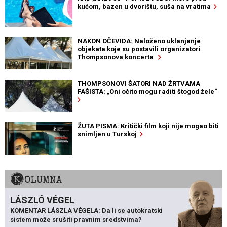
kućom, bazen u dvorištu, suša na vratima
NAKON OČEVIDA: Naloženo uklanjanje
objekata koje su postavili organizatori
Thompsonova koncerta
THOMPSONOVI ŠATORI NAD ŽRTVAMA
FAŠISTA: „Oni očito mogu raditi štogod žele“
ŽUTA PISMA: Kritički film koji nije mogao biti
snimljen u Turskoj
KOLUMNA
LÁSZLÓ VÉGEL
KOMENTAR LÁSZLA VÉGELA: Da li se autokratski
sistem može srušiti pravnim sredstvima?