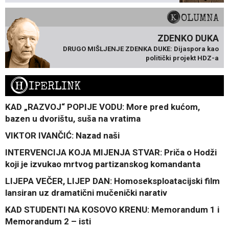
KOLUMNA
ZDENKO DUKA
DRUGO MIŠLJENJE ZDENKA DUKE: Dijaspora kao
politički projekt HDZ-a
H
IPERLINK
KAD „RAZVOJ“ POPIJE VODU: More pred kućom,
bazen u dvorištu, suša na vratima
VIKTOR IVANČIĆ: Nazad naši
INTERVENCIJA KOJA MIJENJA STVAR: Priča o Hodži
koji je izvukao mrtvog partizanskog komandanta
LIJEPA VEČER, LIJEP DAN: Homoseksploatacijski film
lansiran uz dramatični mučenički narativ
KAD STUDENTI NA KOSOVO KRENU: Memorandum 1 i
Memorandum 2 – isti