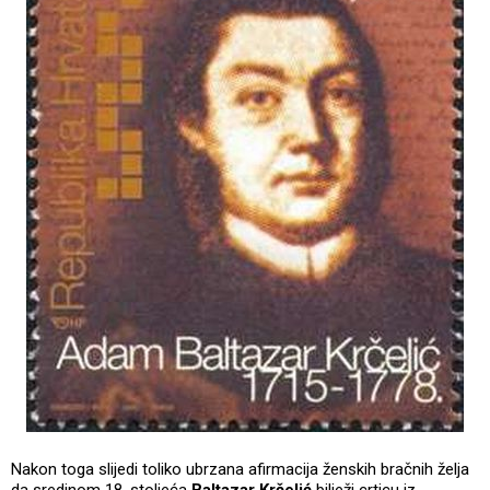
Nakon toga slijedi toliko ubrzana afirmacija ženskih bračnih želja
da sredinom 18. stoljeća
Baltazar Krčelić
bilježi crticu iz