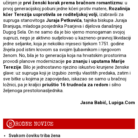
učinjen je
prvi ženski korak prema bračnom romantizmu
: u
prvoj generacijskoj pobuni jedne kćeri protiv matere,
Rozalinija
kćer Terezija usprotivila se roditeljskoj volji
, izabravši za
supruga stanovitoga
Juraja Petkovića
, tajnika biskupa Juraja
Branjuga, mladoga posjednika Psarjeva i dijelova današnjeg
Dugog Sela. On ne samo da je bio vjerno monogaman svojoj
supruzi, nego je aktivno sudjelovao u kazneno-pravnoj likvidaciji
jedne seljanke, koja je nekoliko mjeseci tijekom 1751. godine
živjela pod istim krovom sa svojim ljubavnikom i njegovom
ženom. No, bila je to generacija koja na hrvatskim prostorima
provodi planove modernizacije
po znanju i uputama Marije
Terezije
. Bilo je jednostavno njezino iskustvo krunjene ženske
glave: uz supruga koji je izgubio zemlju vlastitih predaka, zatim i
sve bitke u kojima je zapovijedao, iskazao se samo u bračnoj
ložnici, pa je kraljici
priuštio 16 trudnoća za redom
i silno
željenoga prestolonasljednika.
Jasna Babić,
Lupiga.Com
S
RODNE NOVICE
Svakom čoviku triba žena