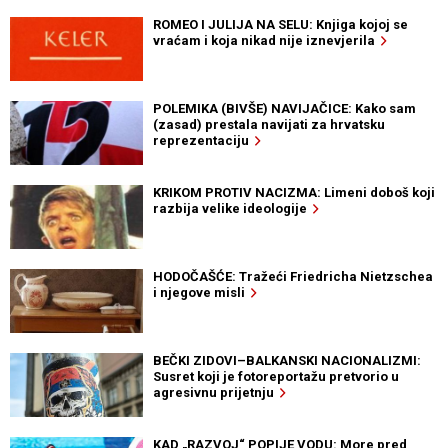
ROMEO I JULIJA NA SELU: Knjiga kojoj se
vraćam i koja nikad nije iznevjerila
POLEMIKA (BIVŠE) NAVIJAČICE: Kako sam
(zasad) prestala navijati za hrvatsku
reprezentaciju
KRIKOM PROTIV NACIZMA: Limeni doboš koji
razbija velike ideologije
HODOČAŠĆE: Tražeći Friedricha Nietzschea
i njegove misli
BEČKI ZIDOVI–BALKANSKI NACIONALIZMI:
Susret koji je fotoreportažu pretvorio u
agresivnu prijetnju
KAD „RAZVOJ“ POPIJE VODU: More pred