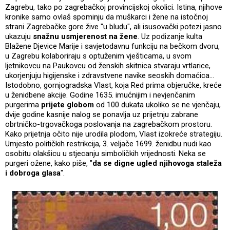
Zagrebu, tako po zagrebačkoj provincijskoj okolici. Istina, njihove
kronike samo ovlaš spominju da muškarci i žene na istočnoj
strani Zagrebačke gore žive "u bludu", ali isusovački potezi jasno
ukazuju
snažnu usmjerenost na žene
. Uz podizanje kulta
Blažene Djevice Marije i savjetodavnu funkciju na bečkom dvoru,
u Zagrebu kolaboriraju s optuženim vješticama, u svom
ljetnikovcu na Paukovcu od ženskih skitnica stvaraju vrtlarice,
ukorjenjuju higijenske i zdravstvene navike seoskih domaćica...
Istodobno, gornjogradska Vlast, koja Red prima objeručke, kreće
u ženidbene akcije. Godine 1635. imućnijim i nevjenčanim
purgerima
prijete globom
od 100 dukata ukoliko se ne vjenčaju,
dvije godine kasnije nalog se ponavlja uz prijetnju zabrane
obrtničko-trgovačkoga poslovanja na zagrebačkom prostoru.
Kako prijetnja očito nije urodila plodom, Vlast izokreće strategiju.
Umjesto političkih restrikcija, 3. veljače 1699. ženidbu nudi kao
osobitu olakšicu u stjecanju simboličkih vrijednosti. Neka se
purgeri ožene, kako piše, "
da
se digne ugled njihovoga staleža
i dobroga
glasa
".