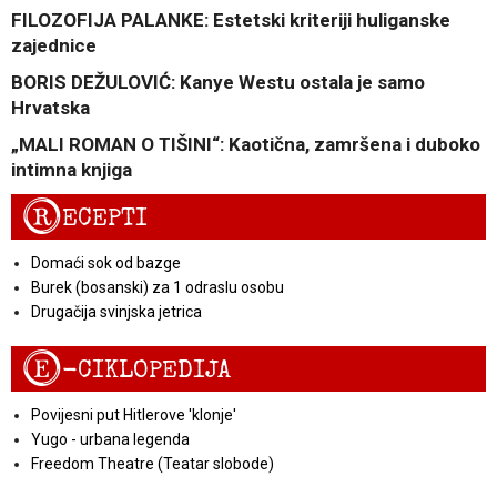
FILOZOFIJA PALANKE: Estetski kriteriji huliganske
zajednice
BORIS DEŽULOVIĆ: Kanye Westu ostala je samo
Hrvatska
„MALI ROMAN O TIŠINI“: Kaotična, zamršena i duboko
intimna knjiga
R
ECEPTI
Domaći sok od bazge
Burek (bosanski) za 1 odraslu osobu
Drugačija svinjska jetrica
E
-CIKLOPEDIJA
Povijesni put Hitlerove 'klonje'
Yugo - urbana legenda
Freedom Theatre (Teatar slobode)