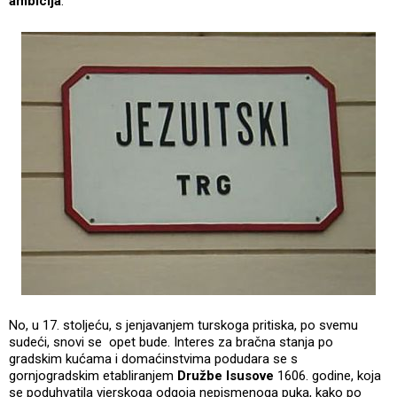
ambicija
.
No, u 17. stoljeću, s jenjavanjem turskoga pritiska, po svemu
sudeći, snovi se opet bude. Interes za bračna stanja po
gradskim kućama i domaćinstvima podudara se s
gornjogradskim etabliranjem
Družbe Isusove
1606. godine, koja
se poduhvatila vjerskoga odgoja nepismenoga puka, kako po