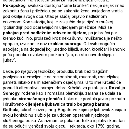
Pokupskog
, svakako dostojnu "crne kronike": neki je seljak imao
zakonitu ženu i priležnicu, pa se zakonita žena uvrijeđeno vratila
pod okrilje svoga oca. Otac je slučaj prijavio nadležnom
crkvenom Konzistoriju, koji je zaključio da je riječ o muškoj
"poliandriji" pod očaravajućim utjecajem priležnice. Muž se
pokajao pred nadležnim crkvenim tijelom
, pa je bračni par
krenuo kući. No, prolazeći kroz neku šumu, muškaraca je nešto
spopalo, izvukao je nož i
zaklao suprugu
. Od svih mogućih
asocijacija na događaj koji uredno bilježi, autor, kroničar i kanonik,
priču poentira ovakvom poukom: "jao, na što navodi slijepa
ljubav".
Dakle, po njegovoj teološkoj prosudbi, brak bez tragičnih
posljedica utemeljen je na racionalnosti, mudrosti, roditeljskoj
pameti, nikako na mladenačkim osjećajima. U to ime Krčelić će
ponuditi alternativni primjer: dobra Krčelićeva prijateljica,
Rozalija
Somogy
, rođena kao siromašna plemkinja, zarana se udala za
jednako
siromašnoga plemića
. Uskoro je postala javno poznata
i društveno
cijenjena ljubavnica trulo bogatog baruna
Gothala
, također oženjenog. Bogatstvo kojim je ljubavnik zasipao
svoju konkubinu služilo je za udoban opstanak njezinoga
službenoga braka. Aranžman se pokazao toliko isplativ i koristan
da su odlučili vjenčati svoju djecu. I tek tada, oko 1750. godine,