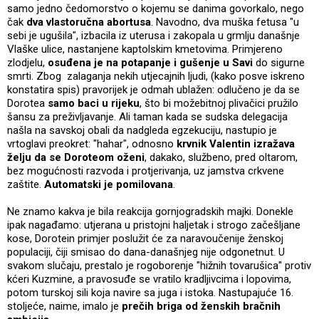
samo jedno čedomorstvo o kojemu se danima govorkalo, nego
čak
dva vlastoručna abortusa
. Navodno, dva muška fetusa "u
sebi je ugušila", izbacila iz uterusa i zakopala u grmlju današnje
Vlaške ulice, nastanjene kaptolskim kmetovima. Primjereno
zlodjelu,
osuđena je na potapanje i gušenje u Savi
do sigurne
smrti. Zbog zalaganja nekih utjecajnih ljudi, (kako posve iskreno
konstatira spis) pravorijek je odmah ublažen: odlučeno je da se
Dorotea
samo baci u rijeku
, što bi možebitnoj plivačici pružilo
šansu za preživljavanje. Ali taman kada se sudska delegacija
našla na savskoj obali da nadgleda egzekuciju, nastupio je
vrtoglavi preokret: "hahar", odnosno
krvnik Valentin izražava
želju da se Doroteom oženi
, dakako, službeno, pred oltarom,
bez mogućnosti razvoda i protjerivanja, uz jamstva crkvene
zaštite.
Automatski je pomilovana
.
Ne znamo kakva je bila reakcija gornjogradskih majki. Donekle
ipak nagađamo: utjerana u pristojni haljetak i strogo začešljane
kose, Dorotein primjer poslužit će za naravoučenije ženskoj
populaciji, čiji smisao do dana-današnjeg nije odgonetnut. U
svakom slučaju, prestalo je rogoborenje "hižnih tovarušica" protiv
kćeri Kuzmine, a pravosuđe se vratilo kradljivcima i lopovima,
potom turskoj sili koja navire sa juga i istoka. Nastupajuće 16.
stoljeće, naime, imalo je
prečih briga od ženskih bračnih