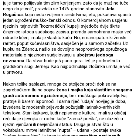
ju je tamo polijevala tim zlim korijenjem, zato da je muž ne tuče
nego da je voli", pravdala se 1476. godine stanovita
Jela
Rogačica
, koja nedozvoljenim sredstvima, eto, pokušava spasiti
jedan ugroženi muško-ženski odnos. O komercijalnom uspjehu
njezinih tajnovitih "kozmetičkih" kupelji svjedoče dvije škrte
činjenice istoga sudskoga zapisa: premda samohrana majka već
odrasle kćeri, imala je vlastitu kuću. No, emancipatorski ženski
raritet, poput kućevlasništva, sasječen je u samom začetku. Uz
kupku na Zdencu, našlo se dovoljno neoprostivoga optužnoga
materijala o njezinom sudjelovanju u
ubojstvu jednoga
neznanca
. Da stvar bude još puno gora: leš je podmetnula
gradskom slugi Jerneju. Kao najpodmuklija zločinka umrla je već
u pritvoru.
Nakon tolike sablazni, mnoga će stoljeća proći dok se na
zagrebačkom tlu ne pojavi
žena i majka koja vlastitim snagama
gradi autonomnu egzistenciju
, bez muškoga pokroviteljstva,
pratnje ili barem ispomoći. I sama riječ "udaja" novijeg je doba,
izvedena iz modernih prijevoda požutjelih latinsko-arhivskih
tekstova. Stari kajkavci, ljudi nepismene kulture, imali su običaj
reći da je djevojka iz rodne kuće "zamuž prešla", ne ulazeći u
njezin vjenčani ili nevjenčani status. Druga je stvar što u
vokabularu mrtve latinštine "nupta" – udana - postaje svaka
"kućna tovarušica". Iz toga je skrpano
mnoštvo povijesnih