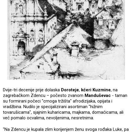
Dvije-tri decenije prije dolaska
Doroteje
,
kćeri Kuzmine
, na
zagrebačkom Zdencu – počesto zvanom
Manduševac
- taman
su formirani počeci "crnoga tržišta" afrodizijaka, opijata i
vradžbina. Nudilo je specijalizirani asortiman "hižnim
tovarušicama", sjajnim kuharicama, majkama, domaćicama, ali
već pomalo ocvalima, nevoljenima, nesretnima.
"Na Zdencu je kupala zlim korijenjem ženu svoga rođaka Luke, pa