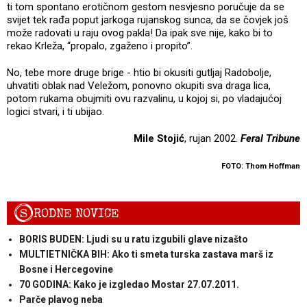
ti tom spontano erotičnom gestom nesvjesno poručuje da se
svijet tek rađa poput jarkoga rujanskog sunca, da se čovjek još
može radovati u raju ovog pakla! Da ipak sve nije, kako bi to
rekao Krleža, “propalo, zgaženo i propito”.
No, tebe more druge brige - htio bi okusiti gutljaj Radobolje,
uhvatiti oblak nad Veležom, ponovno okupiti sva draga lica,
potom rukama obujmiti ovu razvalinu, u kojoj si, po vladajućoj
logici stvari, i ti ubijao.
Mile Stojić
, rujan 2002.
Feral Tribune
FOTO: Thom Hoffman
S
RODNE NOVICE
BORIS BUDEN: Ljudi su u ratu izgubili glave nizašto
MULTIETNIČKA BIH: Ako ti smeta turska zastava marš iz
Bosne i Hercegovine
70 GODINA: Kako je izgledao Mostar 27.07.2011.
Parče plavog neba