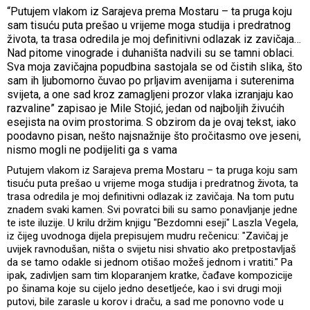
“Putujem vlakom iz Sarajeva prema Mostaru – ta pruga koju
sam tisuću puta prešao u vrijeme moga studija i predratnog
života, ta trasa odredila je moj definitivni odlazak iz zavičaja…
Nad pitome vinograde i duhaništa nadvili su se tamni oblaci.
Sva moja zavičajna popudbina sastojala se od čistih slika, što
sam ih ljubomorno čuvao po prljavim avenijama i suterenima
svijeta, a one sad kroz zamagljeni prozor vlaka izranjaju kao
razvaline” zapisao je Mile Stojić, jedan od najboljih živućih
esejista na ovim prostorima. S obzirom da je ovaj tekst, iako
poodavno pisan, nešto najsnažnije što pročitasmo ove jeseni,
nismo mogli ne podijeliti ga s vama
Putujem vlakom iz Sarajeva prema Mostaru – ta pruga koju sam
tisuću puta prešao u vrijeme moga studija i predratnog života, ta
trasa odredila je moj definitivni odlazak iz zavičaja. Na tom putu
znadem svaki kamen. Svi povratci bili su samo ponavljanje jedne
te iste iluzije. U krilu držim knjigu "Bezdomni eseji" Laszla Vegela,
iz čijeg uvodnoga dijela prepisujem mudru rečenicu: "Zavičaj je
uvijek ravnodušan, ništa o svijetu nisi shvatio ako pretpostavljaš
da se tamo odakle si jednom otišao možeš jednom i vratiti." Pa
ipak, zadivljen sam tim kloparanjem kratke, čađave kompozicije
po šinama koje su cijelo jedno desetljeće, kao i svi drugi moji
putovi, bile zarasle u korov i draču, a sad me ponovno vode u