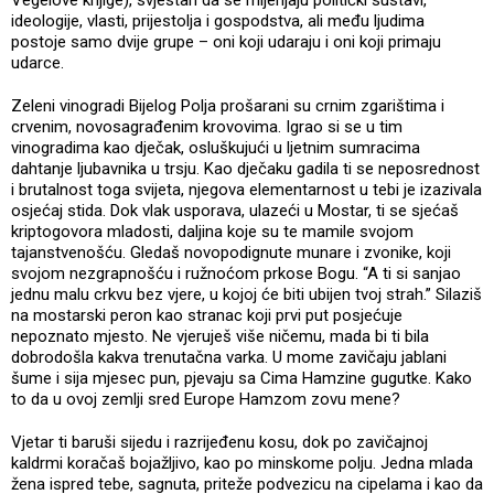
ideologije, vlasti, prijestolja i gospodstva, ali među ljudima
postoje samo dvije grupe – oni koji udaraju i oni koji primaju
udarce.
Zeleni vinogradi Bijelog Polja prošarani su crnim zgarištima i
crvenim, novosagrađenim krovovima. Igrao si se u tim
vinogradima kao dječak, osluškujući u ljetnim sumracima
dahtanje ljubavnika u trsju. Kao dječaku gadila ti se neposrednost
i brutalnost toga svijeta, njegova elementarnost u tebi je izazivala
osjećaj stida. Dok vlak usporava, ulazeći u Mostar, ti se sjećaš
kriptogovora mladosti, daljina koje su te mamile svojom
tajanstvenošću. Gledaš novopodignute munare i zvonike, koji
svojom nezgrapnošću i ružnoćom prkose Bogu. “A ti si sanjao
jednu malu crkvu bez vjere, u kojoj će biti ubijen tvoj strah.” Silaziš
na mostarski peron kao stranac koji prvi put posjećuje
nepoznato mjesto. Ne vjeruješ više ničemu, mada bi ti bila
dobrodošla kakva trenutačna varka. U mome zavičaju jablani
šume i sija mjesec pun, pjevaju sa Cima Hamzine gugutke. Kako
to da u ovoj zemlji sred Europe Hamzom zovu mene?
Vjetar ti baruši sijedu i razrijeđenu kosu, dok po zavičajnoj
kaldrmi koračaš bojažljivo, kao po minskome polju. Jedna mlada
žena ispred tebe, sagnuta, priteže podvezicu na cipelama i kao da