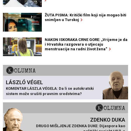
ŽUTA PISMA: Kritički film koji nije mogao biti
snimljen u Turskoj
NAKON ISKORAKA CRNE GORE: „Vrijeme je da
i Hrvatska razgovara o utjecaju
menstruacije na radni život žena“
KOLUMNA
LÁSZLÓ VÉGEL
KOMENTAR LÁSZLA VÉGELA: Da li se autokratski
sistem može srušiti pravnim sredstvima?
KOLUMNA
ZDENKO DUKA
DRUGO MIŠLJENJE ZDENKA DUKE: Dijaspora kao