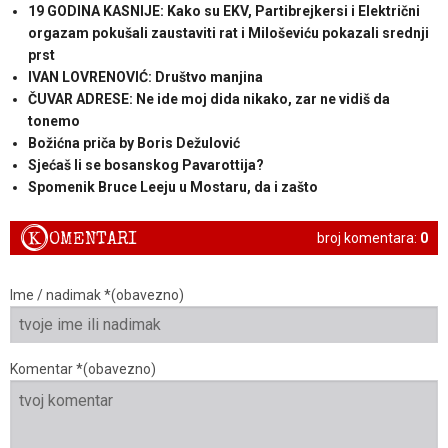
19 GODINA KASNIJE: Kako su EKV, Partibrejkersi i Električni
orgazam pokušali zaustaviti rat i Miloševiću pokazali srednji
prst
IVAN LOVRENOVIĆ: Društvo manjina
ČUVAR ADRESE: Ne ide moj dida nikako, zar ne vidiš da
tonemo
Božićna priča by Boris Dežulović
Sjećaš li se bosanskog Pavarottija?
Spomenik Bruce Leeju u Mostaru, da i zašto
K
OMENTARI
broj komentara:
0
Ime / nadimak *(obavezno)
Komentar *(obavezno)