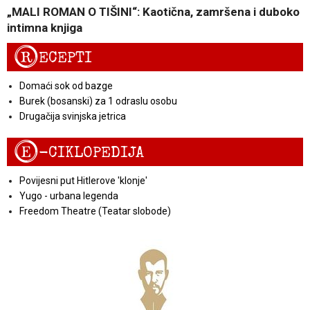
„MALI ROMAN O TIŠINI“: Kaotična, zamršena i duboko
intimna knjiga
R
ECEPTI
Domaći sok od bazge
Burek (bosanski) za 1 odraslu osobu
Drugačija svinjska jetrica
E
-CIKLOPEDIJA
Povijesni put Hitlerove 'klonje'
Yugo - urbana legenda
Freedom Theatre (Teatar slobode)