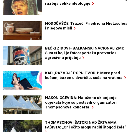
razbija velike ideologije
HODOČAŠĆE: Tražeći Friedricha Nietzschea
i njegove misli
BEČKI ZIDOVI–BALKANSKI NACIONALIZMI:
Susret koji je fotoreportažu pretvorio u
agresivnu prijetnju
KAD „RAZVOJ“ POPIJE VODU: More pred
kućom, bazen u dvorištu, suša na vratima
NAKON OČEVIDA: Naloženo uklanjanje
objekata koje su postavili organizatori
Thompsonova koncerta
THOMPSONOVI ŠATORI NAD ŽRTVAMA
FAŠISTA: „Oni očito mogu raditi štogod žele“