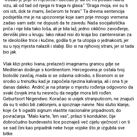
vizu, ali od tad od njega ni traga ni glasa." "Draga moja, svi su ti
oni isti, dok te mami, šećerom te hrani." Ta drevna sentencija
podsjetila me je na upozorenje koje sam prije mnogo vremena
zadao sam sebi: ne dopusti da te zavedu. Naša socijalistička
priča i nije bila tako loša, ali je bila laž, jedno ciklično zavođenje,
derviški ples u krugu. Iako nikad nisi do kraja bio zainteresiran za
te ideološke trice i kučine, godila ti je ta utopija o jednakosti, jer
su u njoj mjesta nalazili i slabiji. Bio si na njihovoj strani, jer si tada
bio jak.
Vlak klizi preko Ivana, prelazeći imaginarnu granicu gdje se
Mediteran dodiruje s kontinentom. Hercegovina je ostala tvoj
biološki zavičaj, mada si se odavna odrodio, s Bosnom si se
srodio u trenutku kad je započela njezina kalvarija, ali i ona ti je
danas daleko. Andrić je na pitanje o mjestu rođenja odgovorio da
svaki čovjek ima tu nesreću da negdje mora biti rođen.
Geburtsort Nirgendwo. Koračao si uvijek stranputicom, ne znajući
da su ti vidici bili zaklonjeni, a spoznaje naivne. Nisi slutio klanje,
koje će ti ogaditi signum vlastite nacionalne pripadnosti, do
povraćanja. "Malo karte, 'lim vas", prilazi ti kondukter, čije
dobroćudno bundevasto lice poznaješ već cijelu vječnost i on ti
se sad čini kao pripadnik neke tvoje vojske što je izgubila sve
bitke.