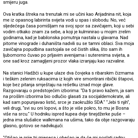
smijeru juga.
Ova kratka štreka na trenutak mi se učini kao Arijadnina nit, koja
me iz opasnog labirinta svijeta vodi u spas i slobodu. No, već
sljedećega časa pomišljam na svoj spor sa zavičajem, koji u sebi
vodim otkako znam za sebe, a koji je kulminirao u mojim zrelim
godinama, kad je babilonska pomutnja nastala u glavama. Nad
pitome vinograde i duhaništa nadvili su se tamni oblaci. Sva moja
zavičajna popudbina sastojala se od čistih slika, što sam ih
ljubomorno čuvao po prljavim avenijama i suterenima svijeta, a
one sad kroz zamagljeni prozor vlaka izranjaju kao razvaline.
Na stanici Hadžići u kupe ulaze dva čovjeka s ribarskim čizmama
i teškim zelenim ruksacima iz kojih vire smontirani ribički štapovi,
koje bez pitanja smještaju na rešetku iznad moje glave.
Razgovaraju o predstojećim izborima: "Da ti pravo kažem, ja sam
na prošlim izborima bio odlučio glasati za socijaldemokrate, ali
kad sam popunjavao listić, srce je zaokružilo SDA." "Jebi ti njih",
veli drugi, "svi su oni lopovi, a što je više pokro, to mu je Bosna
više na srcu." U hodniku ispred kupea dvije tinejdžerke puše –
jedna ima slušalice walkmana na ušima, tako da obje razgovaraju
glasno, gotovo se nadvikujući.
"Otišao je prije tri mjeseca i obećao je da će mi poslati radnu