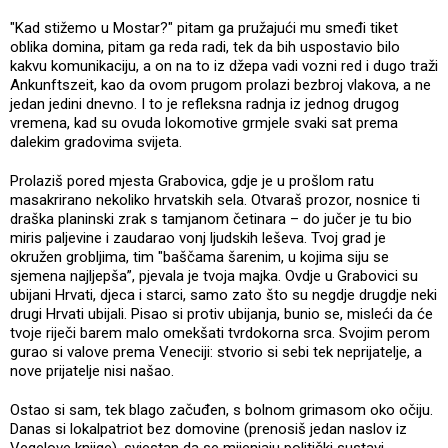
"Kad stižemo u Mostar?" pitam ga pružajući mu smeđi tiket
oblika domina, pitam ga reda radi, tek da bih uspostavio bilo
kakvu komunikaciju, a on na to iz džepa vadi vozni red i dugo traži
Ankunftszeit, kao da ovom prugom prolazi bezbroj vlakova, a ne
jedan jedini dnevno. I to je refleksna radnja iz jednog drugog
vremena, kad su ovuda lokomotive grmjele svaki sat prema
dalekim gradovima svijeta.
Prolaziš pored mjesta Grabovica, gdje je u prošlom ratu
masakrirano nekoliko hrvatskih sela. Otvaraš prozor, nosnice ti
draška planinski zrak s tamjanom četinara – do jučer je tu bio
miris paljevine i zaudarao vonj ljudskih leševa. Tvoj grad je
okružen grobljima, tim "baščama šarenim, u kojima siju se
sjemena najljepša”, pjevala je tvoja majka. Ovdje u Grabovici su
ubijani Hrvati, djeca i starci, samo zato što su negdje drugdje neki
drugi Hrvati ubijali. Pisao si protiv ubijanja, bunio se, misleći da će
tvoje riječi barem malo omekšati tvrdokorna srca. Svojim perom
gurao si valove prema Veneciji: stvorio si sebi tek neprijatelje, a
nove prijatelje nisi našao.
Ostao si sam, tek blago začuđen, s bolnom grimasom oko očiju.
Danas si lokalpatriot bez domovine (prenosiš jedan naslov iz
Vegelove knjige), svjestan da se mijenjaju politički sustavi,