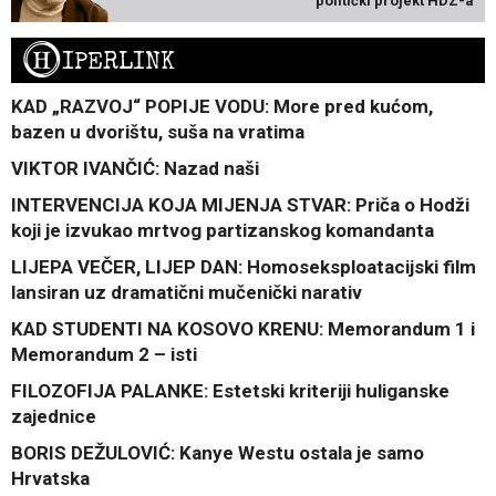
politički projekt HDZ-a
H
IPERLINK
KAD „RAZVOJ“ POPIJE VODU: More pred kućom,
bazen u dvorištu, suša na vratima
VIKTOR IVANČIĆ: Nazad naši
INTERVENCIJA KOJA MIJENJA STVAR: Priča o Hodži
koji je izvukao mrtvog partizanskog komandanta
LIJEPA VEČER, LIJEP DAN: Homoseksploatacijski film
lansiran uz dramatični mučenički narativ
KAD STUDENTI NA KOSOVO KRENU: Memorandum 1 i
Memorandum 2 – isti
FILOZOFIJA PALANKE: Estetski kriteriji huliganske
zajednice
BORIS DEŽULOVIĆ: Kanye Westu ostala je samo
Hrvatska