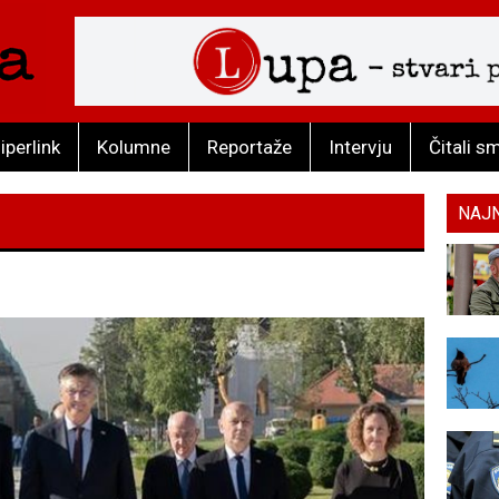
iperlink
Kolumne
Reportaže
Intervju
Čitali s
NAJ