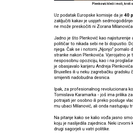
Plenković kleči i moli, krsti 
Uz podatak Europske komisije da je
40 
zaključiti kakav je uspjeh sedmogodišnje
ne može preskočiti ni Zorana Milanovića -
Jadno je što Plenković kao najisturenije
političar to nikada sebi ne bi dopustio.
njega. Čak se i notorni „Njonjo“ pomalo di
stranke nakon Plenkovića. Vjerojatno je t
nesposobnu opoziciju, kao i na proglaša
je obasjavalo karijeru Andreja Plenković
Bruxelles ili u neku zagrebačku gradsku če
smijeniti nadobudna desnica.
Ipak, za profesionalnog revolucionara koj
Tomislava Karamarka - još ima prilika z
potrajati jer osobno ili preko posluge 
mu ubaci Milanović, ali onda nastupaju trol
Na pitanje kako se kalio vođa jasno smo
koju je naslijedila zajednica. Neki izvorn
drugi sagorjeli u vatri politike.