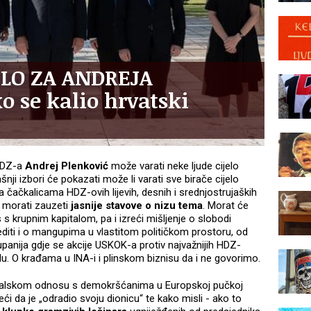
ELO ZA ANDREJA
 se kalio hrvatski
 HDZ-a
Andrej Plenković
može varati neke ljude cijelo
šnji izbori će pokazati može li varati sve birače cijelo
na čačkalicama HDZ-ovih lijevih, desnih i srednjostrujaških
ti morati zauzeti
jasnije stavove o nizu tema
. Morat će
 s krupnim kapitalom, pa i izreći mišljenje o slobodi
rediti i o mangupima u vlastitom političkom prostoru, od
upanija gdje se akcije USKOK-a protiv najvažnijih HDZ-
. O krađama u INA-i i plinskom biznisu da i ne govorimo.
vazalskom odnosu s demokršćanima u Europskoj pučkoj
ći da je „odradio svoju dionicu“ te kako misli - ako to