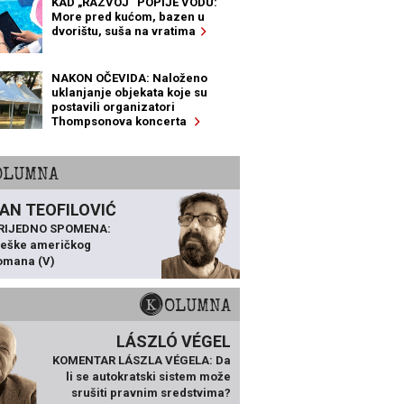
KAD „RAZVOJ“ POPIJE VODU:
More pred kućom, bazen u
dvorištu, suša na vratima
NAKON OČEVIDA: Naloženo
uklanjanje objekata koje su
postavili organizatori
Thompsonova koncerta
KOLUMNA
AN TEOFILOVIĆ
VRIJEDNO SPOMENA:
ješke američkog
omana (V)
KOLUMNA
LÁSZLÓ VÉGEL
KOMENTAR LÁSZLA VÉGELA: Da
li se autokratski sistem može
srušiti pravnim sredstvima?