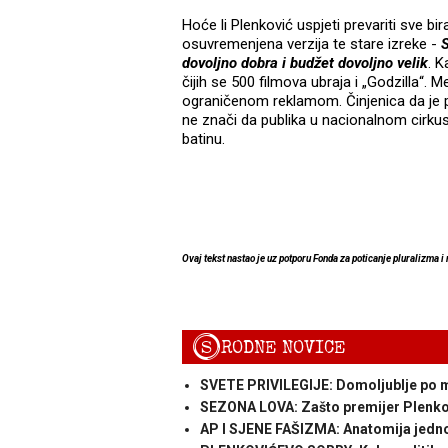
Hoće li Plenković uspjeti prevariti sve bir
osuvremenjena verzija te stare izreke -
S
dovoljno dobra i budžet dovoljno velik
. K
čijih se 500 filmova ubraja i „Godzilla“.
ograničenom reklamom. Činjenica da je p
ne znači da publika u nacionalnom cirkusu
batinu.
Ovaj tekst nastao je uz potporu Fonda za poticanje pluralizma i
S
RODNE NOVICE
SVETE PRIVILEGIJE: Domoljublje po
SEZONA LOVA: Zašto premijer Plenkov
AP I SJENE FAŠIZMA: Anatomija jedn