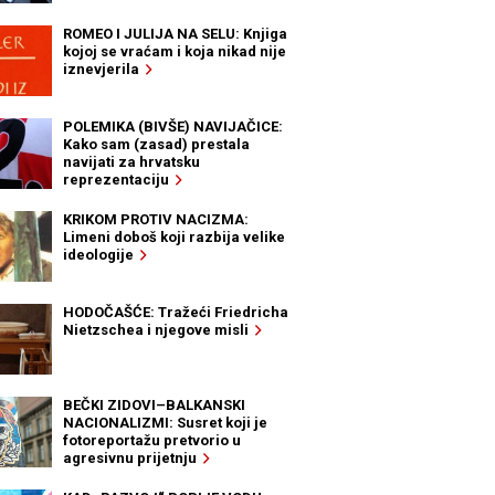
ROMEO I JULIJA NA SELU: Knjiga
kojoj se vraćam i koja nikad nije
iznevjerila
POLEMIKA (BIVŠE) NAVIJAČICE:
Kako sam (zasad) prestala
navijati za hrvatsku
reprezentaciju
KRIKOM PROTIV NACIZMA:
Limeni doboš koji razbija velike
ideologije
HODOČAŠĆE: Tražeći Friedricha
Nietzschea i njegove misli
BEČKI ZIDOVI–BALKANSKI
NACIONALIZMI: Susret koji je
fotoreportažu pretvorio u
agresivnu prijetnju