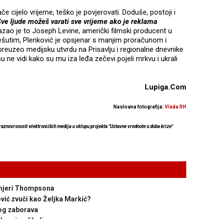
ače cijelo vrijeme, teško je povjerovati. Doduše, postoji i
ve ljude možeš varati sve vrijeme ako je reklama
azao je to Joseph Levine, američki filmski producent u
 Mešutim, Plenković je opsjenar s manjim proračunom i
reuzeo medijsku utvrdu na Prisavlju i regionalne dnevnike
 ne vidi kako su mu iza leđa zečevi pojeli mrkvu i ukrali
Lupiga.Com
Naslovna fotografija:
Vlada RH
 raznovrsnosti elektroničkih medija u sklopu projekta "Ustavne vrednote u doba krize"
 mjeri Thompsona
ić zvuči kao Željka Markić?
og zaborava