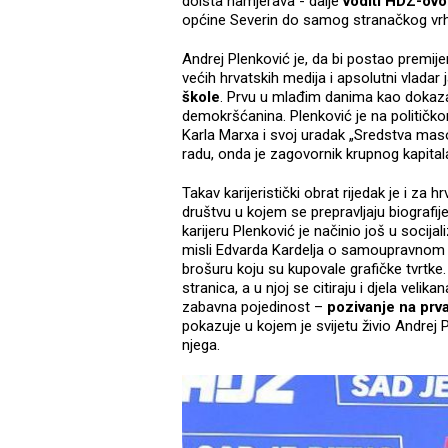
doista namjerava - dalje
voditi HDZ-ovo
općine Severin do samog stranačkog vr
Andrej Plenković je, da bi postao premijer
većih hrvatskih medija i apsolutni vlada
škole
. Prvu u mlađim danima kao dokazan
demokršćanina. Plenković je na političko
Karla Marxa i svoj uradak „Sredstva ma
radu, onda je zagovornik krupnog kapitala
Takav karijeristički obrat rijedak je i za h
društvu u kojem se prepravljaju biografije
karijeru Plenković je načinio još u socij
misli Edvarda Kardelja o samoupravnom i
brošuru koju su kupovale grafičke tvrtke.
stranica, a u njoj se citiraju i djela velik
zabavna pojedinost –
pozivanje na prv
pokazuje u kojem je svijetu živio Andrej 
njega.