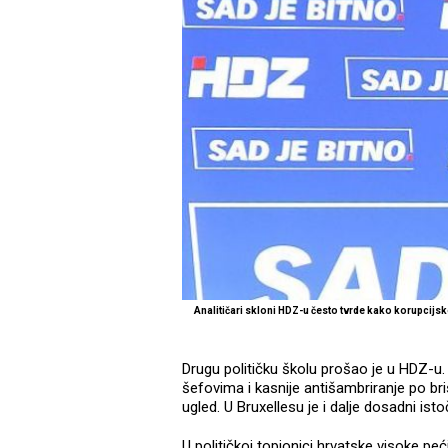
Analitičari skloni HDZ-u često tvrde kako korupcijs
Drugu političku školu prošao je u HDZ-u. 
šefovima i kasnije antišambriranje po b
ugled. U Bruxellesu je i dalje dosadni ist
U političkoj topionici hrvatske visoke pe