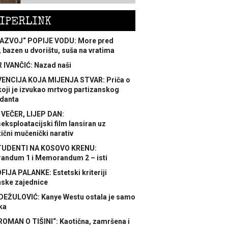
IPERLINK
AZVOJ“ POPIJE VODU: More pred
 bazen u dvorištu, suša na vratima
 IVANČIĆ: Nazad naši
ENCIJA KOJA MIJENJA STVAR: Priča o
koji je izvukao mrtvog partizanskog
danta
 VEČER, LIJEP DAN:
ksploatacijski film lansiran uz
ični mučenički narativ
TUDENTI NA KOSOVO KRENU:
ndum 1 i Memorandum 2 – isti
FIJA PALANKE: Estetski kriteriji
nske zajednice
DEŽULOVIĆ: Kanye Westu ostala je samo
ka
ROMAN O TIŠINI“: Kaotična, zamršena i