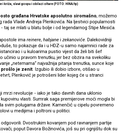
se i križa, slavi gospu i obilazi oltare (FOTO: HINA/tp)
posto građana Hrvatske apsolutno siromašno
, možemo
g rada Vlade Andreja Plenkovića. Na ljestvici popularnosti
 taj se mlati u blatu bolje i od legendarnog Stipe Mesića.
 apostole ima
reinere
,
habjane
i
zekanoviće
. Dalekovidniji
 Doduše, to pokazuje da i u HDZ-u samo najamnici rade za
stancirao i u kuloarima pustio vijest da želi biti šef
o učinio u pravom trenutku, jer bez obzira na svekoliku
vanje „netemama“ najvažnija pitanja trenutka, sunce koje
a
prošlo je zenit
. Izgubio ili dobio izbore, otišao u
tvrt, Plenković je potrošeni lider kojeg će u stranci
i mrzi revolucije - iako je tako davnih dana uklonio
a kupovinu vlasti. Sumrak saga premijerove moći mogla bi
vlada svim polugama države. Kamenčić u cipelu povremeno
ovi u medijima i poltroni u politici.
 odgovorili. Dvostrukim kovanjem pod ravnanjem partije
i kovači, poput Davora Božinovića, još su pri ognjištu dok su