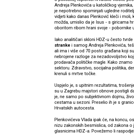
Andreja Plenkovića u katoličkog vjernika, 
je nepotrebno spominjati ugledne roditelj
vidjeti kako danas Plenković kleči i moli, kr
možda, umislio da je Isus - s giricama hra
oboritom ribom hrani svoje - pobornike u 
Iako analitičari skloni HDZ-u često tvrde
stranke
i samog Andreja Plenkovića, tešk
ali ima i više od 70 posto građana koji 
nebrojene razloge za nezadovoljstvo koj
prodavača političke magle. Kako znamo -
sektoru. Zdravstvo, socijalna politika, 
krenuli s mrtve točke.
Uspjelo je, s upitnim rezultatima, trošenj
su u Zagrebu majstori obnove postigli d
je, ne samo po subjektivnom dojmu, živo
cestama u sezoni. Preselio ih je s granic
Hrvatskih autocesta.
Plenkovićeva Vlada ipak će, na koncu,
nizu zakonskih besmislica, od zakona o
glasnicima HDZ-a. Povežemo li raspodje