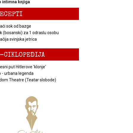
 intimna knjiga
ECEPTI
ći sok od bazge
k (bosanski) za 1 odraslu osobu
čija svinjska jetrica
-CIKLOPEDIJA
esni put Hitlerove 'klonje'
 - urbana legenda
dom Theatre (Teatar slobode)