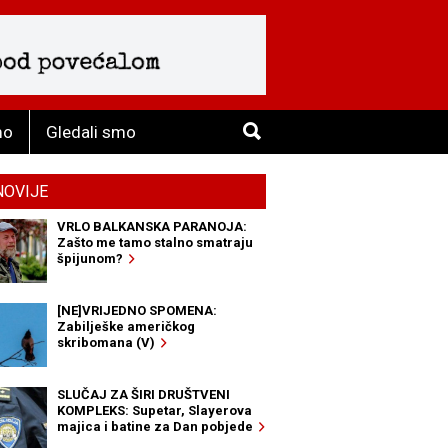
mo
Gledali smo
NOVIJE
VRLO BALKANSKA PARANOJA:
Zašto me tamo stalno smatraju
špijunom?
[NE]VRIJEDNO SPOMENA:
Zabilješke američkog
skribomana (V)
SLUČAJ ZA ŠIRI DRUŠTVENI
KOMPLEKS: Supetar, Slayerova
majica i batine za Dan pobjede