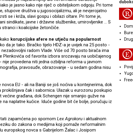
duboko
iako je jasno kako nije riječ o obiteljskom odgoju. Pri tome
e, stupove društva u jugosocijalizmu, ali je nevjerojatno
R
sti se i križa, slavi gospu i obilazi oltare. Pri tome je,
ni sindikate, javne i državne službenike, umirovljenike ... S
Doma
stranci i koalicijske žetončiče.
Bure
 kako
korupcijske afere ne utječu na popularnost
Druga
o da je tako. Biračko tijelo HDZ-a je uvijek na 25 posto -
su nezadovoljni radom Vlade. Više od 70 posto birača ima
E
e Plenkovića od favorita izbora srozavaju na uobičajenog
 nije provedena niti jedna ozbiljna reforma u javnom
Povij
demografija, pravosuđe, obrazovanje - u sedam godina nisu
Yugo
Free
e novca EU - ali na Baniji se još noćiva u kontejnerima, dok
a prokišnjava čak i sabornica. Ulazak u eurozonu poskupio
t većine građana, dok Schengen nije smanjio gužve na
e na naplatne kućice. Iduće godine bit će bolje, poručuju iz
 ostati zapamćena po spornom
Lex Agrokoru
i aktualnom
 jeziku do zakona o medijima koji pomaže neformalnim
lu europskog novca s Gabrijelom Žalac i Josipom