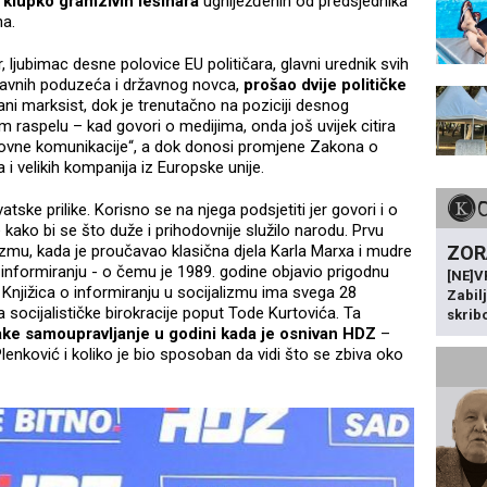
 klupko gramzivih lešinara
ugniježđenih od predsjednika
ha.
, ljubimac desne polovice EU političara, glavni urednik svih
r javnih poduzeća i državnog novca,
prošao dvije političke
i marksist, dok je trenutačno na poziciji desnog
m raspelu – kad govori o medijima, onda još uvijek citira
sovne komunikacije“, a dok donosi promjene Zakona o
 i velikih kompanija iz Europske unije.
rvatske prilike. Korisno se na njega podsjetiti jer govori i o
 kako bi se što duže i prihodovnije služilo narodu. Prvu
ZOR
alizmu, kada je proučavao klasična djela Karla Marxa i mudre
nformiranju - o čemu je 1989. godine objavio prigodnu
[NE]
 Knjižica o informiranju u socijalizmu ima svega 28
Zabil
ana socijalističke birokracije poput Tode Kurtovića. Ta
skrib
ake samoupravljanje u godini kada je osnivan HDZ
–
Plenković i koliko je bio sposoban da vidi što se zbiva oko