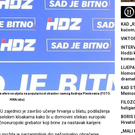
H
KAD „R
kućom,
VIKTOR
INTERV
Hodži 
koman
LIJEPA
Homose
dramat
KAD S
Memora
ke afere ne utječu na popularnost stranke i samog Andreja Plenkovića (FOTO:
HINA/abu)
FILOZO
huliga
U zajednici je završio učenje hrvanja u blatu, podilaženja
riselskim kloakama kako bi u domovini stekao europski
BORIS 
očnoeuropski grebator koji brine za nastavak karijere.
Hrvats
„MALI 
ći možda je najzanimljiviji dio neformalno obraćenje