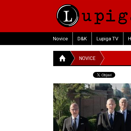
Novice
D&K
Lupiga TV
H
NOVICE