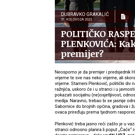
DUBRAVKO GRAKALIĆ
31. KOLOVOZA 2023.
POLITIČKO RASP
PLENKOVIĆA: Kako
premijer?
Neosporno je da premijer i predsjednik
vrijeme te sve nas neko vrijeme, ali skora
vrijeme. Stameni Plenković, politički div 
ražnjića, uskoro će i u stranci i u javnos
pokazati socijalnu (ne)osjetljivost, odnos
medija. Naravno, trebao bi se jasnije od
Sabornice do brojnih općina, gradova i ž
ovaca priređuju prema tjednom rasporedu
Plenković treba jasno reći zašto je u 
stranci odnosno planira li poput „Ćaće“ re