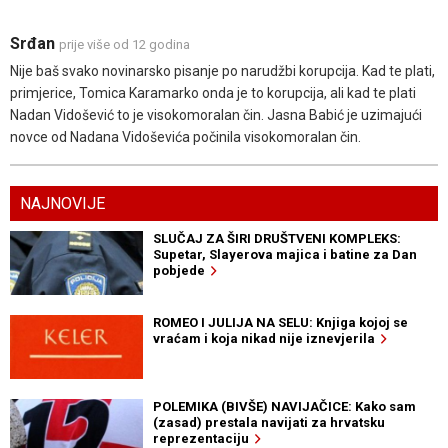
Srđan
prije više od 12 godina
Nije baš svako novinarsko pisanje po narudžbi korupcija. Kad te plati,
primjerice, Tomica Karamarko onda je to korupcija, ali kad te plati
Nadan Vidošević to je visokomoralan čin. Jasna Babić je uzimajući
novce od Nadana Vidoševića počinila visokomoralan čin.
NAJNOVIJE
SLUČAJ ZA ŠIRI DRUŠTVENI KOMPLEKS:
Supetar, Slayerova majica i batine za Dan
pobjede
ROMEO I JULIJA NA SELU: Knjiga kojoj se
vraćam i koja nikad nije iznevjerila
POLEMIKA (BIVŠE) NAVIJAČICE: Kako sam
(zasad) prestala navijati za hrvatsku
reprezentaciju