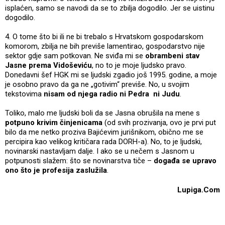
isplaćen, samo se navodi da se to zbilja dogodilo. Jer se uistinu
dogodilo.
4. O tome što bi ili ne bi trebalo s Hrvatskom gospodarskom
komorom, zbilja ne bih previše lamentirao, gospodarstvo nije
sektor gdje sam potkovan. Ne sviđa mi se
obrambeni stav
Jasne prema Vidoševiću
, no to je moje ljudsko pravo.
Donedavni šef HGK mi se ljudski zgadio još 1995. godine, a moje
je osobno pravo da ga ne „gotivim“ previše. No, u svojim
tekstovima
nisam od njega radio ni Pedra ni Judu
.
Toliko, malo me ljudski boli da se Jasna obrušila na mene s
potpuno krivim činjenicama
(od svih prozivanja, ovo je prvi put
bilo da me netko proziva Bajićevim jurišnikom, obično me se
percipira kao velikog kritičara rada DORH-a). No, to je ljudski,
novinarski nastavljam dalje. I ako se u nečem s Jasnom u
potpunosti slažem: što se novinarstva tiče –
događa se upravo
ono što je profesija zaslužila
.
Lupiga.Com