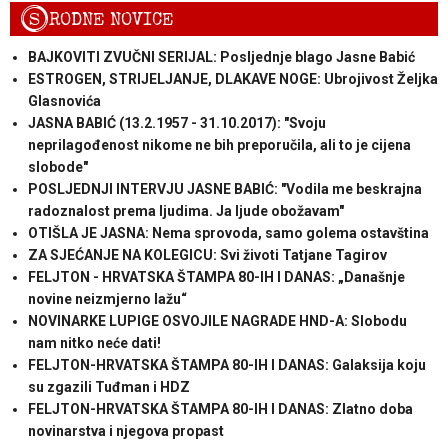
S
RODNE NOVICE
BAJKOVITI ZVUČNI SERIJAL: Posljednje blago Jasne Babić
ESTROGEN, STRIJELJANJE, DLAKAVE NOGE: Ubrojivost Željka
Glasnovića
JASNA BABIĆ (13.2.1957 - 31.10.2017): "Svoju
neprilagođenost nikome ne bih preporučila, ali to je cijena
slobode"
POSLJEDNJI INTERVJU JASNE BABIĆ: "Vodila me beskrajna
radoznalost prema ljudima. Ja ljude obožavam"
OTIŠLA JE JASNA: Nema sprovoda, samo golema ostavština
ZA SJEĆANJE NA KOLEGICU: Svi životi Tatjane Tagirov
FELJTON - HRVATSKA ŠTAMPA 80-IH I DANAS: „Današnje
novine neizmjerno lažu“
NOVINARKE LUPIGE OSVOJILE NAGRADE HND-A: Slobodu
nam nitko neće dati!
FELJTON-HRVATSKA ŠTAMPA 80-IH I DANAS: Galaksija koju
su zgazili Tuđman i HDZ
FELJTON-HRVATSKA ŠTAMPA 80-IH I DANAS: Zlatno doba
novinarstva i njegova propast