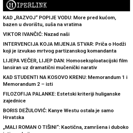
H
IPERLINK
KAD „RAZVOJ“ POPIJE VODU: More pred kućom,
bazen u dvorištu, suša na vratima
VIKTOR IVANČIĆ: Nazad naši
INTERVENCIJA KOJA MIJENJA STVAR: Priča o Hodži
koji je izvukao mrtvog partizanskog komandanta
LIJEPA VEČER, LIJEP DAN: Homoseksploatacijski film
lansiran uz dramatični mučenički narativ
KAD STUDENTI NA KOSOVO KRENU: Memorandum 1 i
Memorandum 2 – isti
FILOZOFIJA PALANKE: Estetski kriteriji huliganske
zajednice
BORIS DEŽULOVIĆ: Kanye Westu ostala je samo
Hrvatska
„MALI ROMAN O TIŠINI“: Kaotična, zamršena i duboko