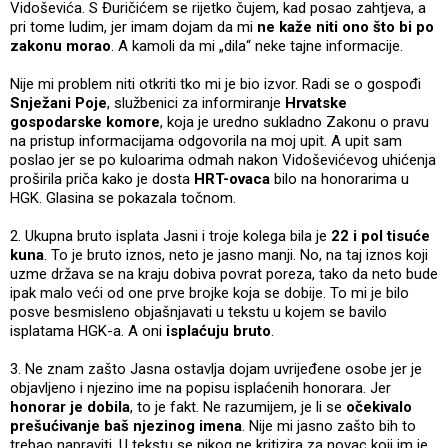
Vidoševića. S Đuričićem se rijetko čujem, kad posao zahtjeva, a
pri tome ludim, jer imam dojam da mi
ne kaže niti ono što bi po
zakonu morao
. A kamoli da mi „dila“ neke tajne informacije.
Nije mi problem niti otkriti tko mi je bio izvor. Radi se o gospođi
Snježani Poje
, službenici za informiranje
Hrvatske
gospodarske komore
, koja je uredno sukladno Zakonu o pravu
na pristup informacijama odgovorila na moj upit. A upit sam
poslao jer se po kuloarima odmah nakon Vidoševićevog uhićenja
proširila priča kako je dosta
HRT-ovaca
bilo na honorarima u
HGK. Glasina se pokazala točnom.
2. Ukupna bruto isplata Jasni i troje kolega bila je
22 i pol tisuće
kuna
. To je bruto iznos, neto je jasno manji. No, na taj iznos koji
uzme država se na kraju dobiva povrat poreza, tako da neto bude
ipak malo veći od one prve brojke koja se dobije. To mi je bilo
posve besmisleno objašnjavati u tekstu u kojem se bavilo
isplatama HGK-a. A oni
isplaćuju bruto
.
3. Ne znam zašto Jasna ostavlja dojam uvrijeđene osobe jer je
objavljeno i njezino ime na popisu isplaćenih honorara. Jer
honorar je dobila
, to je fakt. Ne razumijem, je li se
očekivalo
prešućivanje baš njezinog imena
. Nije mi jasno zašto bih to
trebao napraviti. U tekstu se nikog ne kritizira za novac koji im je