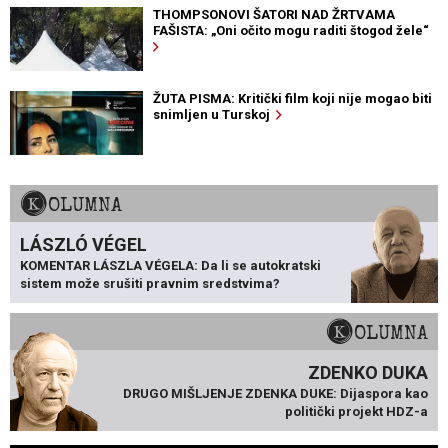
THOMPSONOVI ŠATORI NAD ŽRTVAMA
FAŠISTA: „Oni očito mogu raditi štogod žele“
ŽUTA PISMA: Kritički film koji nije mogao biti
snimljen u Turskoj
KOLUMNA
LÁSZLÓ VÉGEL
KOMENTAR LÁSZLA VÉGELA: Da li se autokratski
sistem može srušiti pravnim sredstvima?
KOLUMNA
ZDENKO DUKA
DRUGO MIŠLJENJE ZDENKA DUKE: Dijaspora kao
politički projekt HDZ-a