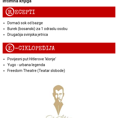
intimna knjiga
R
ECEPTI
Domaći sok od bazge
Burek (bosanski) za 1 odraslu osobu
Drugačija svinjska jetrica
E
-CIKLOPEDIJA
Povijesni put Hitlerove 'klonje'
Yugo - urbana legenda
Freedom Theatre (Teatar slobode)