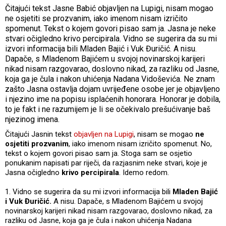
Čitajući tekst Jasne Babić objavljen na Lupigi, nisam mogao
ne osjetiti se prozvanim, iako imenom nisam izričito
spomenut. Tekst o kojem govori pisao sam ja. Jasna je neke
stvari očigledno krivo percipirala. Vidno se sugerira da su mi
izvori informacija bili Mladen Bajić i Vuk Đuričić. A nisu.
Dapače, s Mladenom Bajićem u svojoj novinarskoj karijeri
nikad nisam razgovarao, doslovno nikad, za razliku od Jasne,
koja ga je čula i nakon uhićenja Nadana Vidoševića. Ne znam
zašto Jasna ostavlja dojam uvrijeđene osobe jer je objavljeno
i njezino ime na popisu isplaćenih honorara. Honorar je dobila,
to je fakt i ne razumijem je li se očekivalo prešućivanje baš
njezinog imena.
Čitajući Jasnin tekst
objavljen na Lupigi
, nisam se mogao
ne
osjetiti prozvanim
, iako imenom nisam izričito spomenut. No,
tekst o kojem govori pisao sam ja. Stoga sam se osjetio
ponukanim napisati par riječi, da razjasnim neke stvari, koje je
Jasna očigledno
krivo percipirala
. Idemo redom.
1. Vidno se sugerira da su mi izvori informacija bili
Mladen Bajić
i Vuk Đuričić.
A nisu. Dapače, s Mladenom Bajićem u svojoj
novinarskoj karijeri nikad nisam razgovarao, doslovno nikad, za
razliku od Jasne, koja ga je čula i nakon uhićenja Nadana