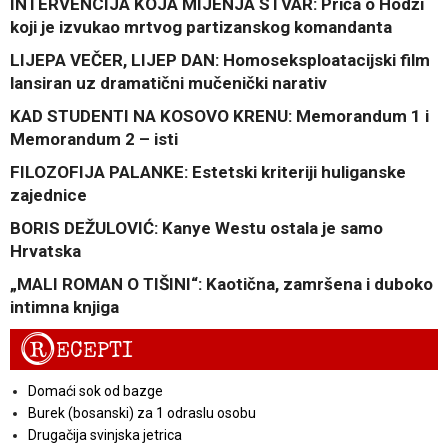
INTERVENCIJA KOJA MIJENJA STVAR: Priča o Hodži
koji je izvukao mrtvog partizanskog komandanta
LIJEPA VEČER, LIJEP DAN: Homoseksploatacijski film
lansiran uz dramatični mučenički narativ
KAD STUDENTI NA KOSOVO KRENU: Memorandum 1 i
Memorandum 2 – isti
FILOZOFIJA PALANKE: Estetski kriteriji huliganske
zajednice
BORIS DEŽULOVIĆ: Kanye Westu ostala je samo
Hrvatska
„MALI ROMAN O TIŠINI“: Kaotična, zamršena i duboko
intimna knjiga
R
ECEPTI
Domaći sok od bazge
Burek (bosanski) za 1 odraslu osobu
Drugačija svinjska jetrica