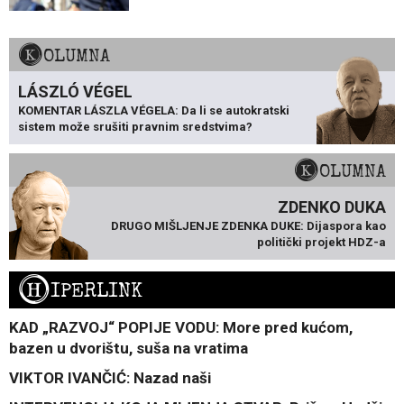
KOLUMNA
LÁSZLÓ VÉGEL
KOMENTAR LÁSZLA VÉGELA: Da li se autokratski
sistem može srušiti pravnim sredstvima?
KOLUMNA
ZDENKO DUKA
DRUGO MIŠLJENJE ZDENKA DUKE: Dijaspora kao
politički projekt HDZ-a
H
IPERLINK
KAD „RAZVOJ“ POPIJE VODU: More pred kućom,
bazen u dvorištu, suša na vratima
VIKTOR IVANČIĆ: Nazad naši