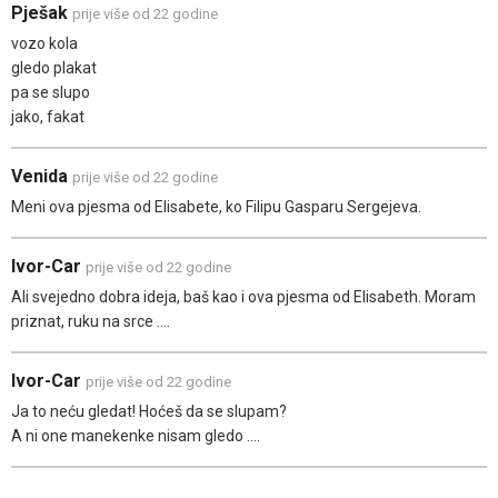
Pješak
prije više od 22 godine
vozo kola
gledo plakat
pa se slupo
jako, fakat
Venida
prije više od 22 godine
Meni ova pjesma od Elisabete, ko Filipu Gasparu Sergejeva.
Ivor-Car
prije više od 22 godine
Ali svejedno dobra ideja, baš kao i ova pjesma od Elisabeth. Moram
priznat, ruku na srce ....
Ivor-Car
prije više od 22 godine
Ja to neću gledat! Hoćeš da se slupam?
A ni one manekenke nisam gledo ....