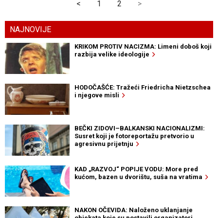
<
1
2
>
NAJNOVIJE
KRIKOM PROTIV NACIZMA: Limeni doboš koji
razbija velike ideologije
HODOČAŠĆE: Tražeći Friedricha Nietzschea
i njegove misli
BEČKI ZIDOVI–BALKANSKI NACIONALIZMI:
Susret koji je fotoreportažu pretvorio u
agresivnu prijetnju
KAD „RAZVOJ“ POPIJE VODU: More pred
kućom, bazen u dvorištu, suša na vratima
NAKON OČEVIDA: Naloženo uklanjanje
objekata koje su postavili organizatori