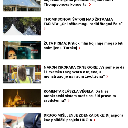
Thompsonova koncerta
THOMPSONOVI ŠATORI NAD ŽRTVAMA
FAŠISTA: „Oni očito mogu raditi štogod žele“
ŽUTA PISMA: Kritički film koji nije mogao biti
snimljen u Turskoj
NAKON ISKORAKA CRNE GORE: „Vrijeme je da
i Hrvatska razgovara o utjecaju
menstruacije na radni život žena“
KOMENTAR LÁSZLA VÉGELA: Da li se
autokratski sistem može srušiti pravnim
sredstvima?
DRUGO MIŠLJENJE ZDENKA DUKE: Dijaspora
kao politički projekt HDZ-a