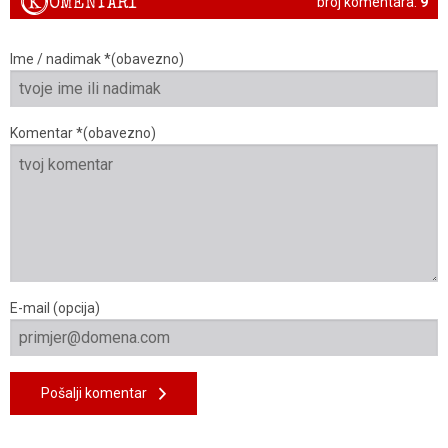
K
OMENTARI
broj komentara:
9
Ime / nadimak *(obavezno)
Komentar *(obavezno)
E-mail (opcija)
Pošalji komentar