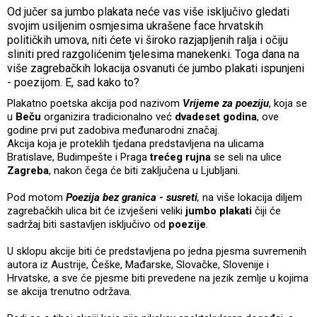
Od jučer sa jumbo plakata neće vas više isključivo gledati
svojim usiljenim osmjesima ukrašene face hrvatskih
političkih umova, niti ćete vi široko razjapljenih ralja i očiju
sliniti pred razgolićenim tjelesima manekenki. Toga dana na
više zagrebačkih lokacija osvanuti će jumbo plakati ispunjeni
- poezijom. E, sad kako to?
Plakatno poetska akcija pod nazivom
Vrijeme za poeziju
, koja se
u
Beču
organizira tradicionalno već
dvadeset godina
, ove
godine prvi put zadobiva međunarodni značaj.
Akcija koja je proteklih tjedana predstavljena na ulicama
Bratislave, Budimpešte i Praga
trećeg rujna
se seli na ulice
Zagreba
, nakon čega će biti zaključena u Ljubljani.
Pod motom
Poezija bez granica - susreti
,
na više lokacija diljem
zagrebačkih ulica bit će izvješeni veliki
jumbo plakati
čiji će
sadržaj biti sastavljen isključivo od
poezije
.
U sklopu akcije biti će predstavljena po jedna pjesma suvremenih
autora iz Austrije, Češke, Mađarske, Slovačke, Slovenije i
Hrvatske, a sve će pjesme biti prevedene na jezik zemlje u kojima
se akcija trenutno održava.