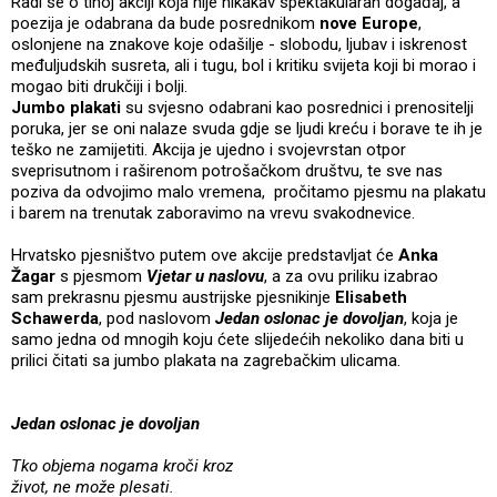
Radi se o tihoj akciji koja nije nikakav spektakularan događaj, a
poezija je odabrana da bude posrednikom
nove Europe
,
oslonjene na znakove koje odašilje - slobodu, ljubav i iskrenost
međuljudskih susreta, ali i tugu, bol i kritiku svijeta koji bi morao i
mogao biti drukčiji i bolji.
Jumbo plakati
su svjesno odabrani kao posrednici i prenositelji
poruka, jer se oni nalaze svuda gdje se ljudi kreću i borave te ih je
teško ne zamijetiti. Akcija je ujedno i svojevrstan otpor
sveprisutnom i raširenom potrošačkom društvu, te sve nas
poziva da odvojimo malo vremena, pročitamo pjesmu na plakatu
i barem na trenutak zaboravimo na vrevu svakodnevice.
Hrvatsko pjesništvo putem ove akcije predstavljat će
Anka
Žagar
s pjesmom
Vjetar u naslovu
, a za ovu priliku izabrao
sam prekrasnu pjesmu austrijske pjesnikinje
Elisabeth
Schawerda
, pod naslovom
Jedan oslonac je dovoljan
, koja je
samo jedna od mnogih koju ćete slijedećih nekoliko dana biti u
prilici čitati sa jumbo plakata na zagrebačkim ulicama.
Jedan oslonac je dovoljan
Tko objema nogama kroči kroz
život, ne može plesati.