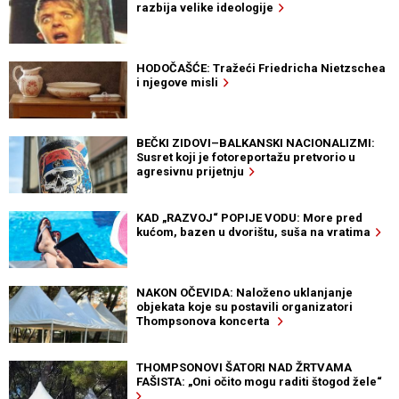
razbija velike ideologije
HODOČAŠĆE: Tražeći Friedricha Nietzschea
i njegove misli
BEČKI ZIDOVI–BALKANSKI NACIONALIZMI:
Susret koji je fotoreportažu pretvorio u
agresivnu prijetnju
KAD „RAZVOJ“ POPIJE VODU: More pred
kućom, bazen u dvorištu, suša na vratima
NAKON OČEVIDA: Naloženo uklanjanje
objekata koje su postavili organizatori
Thompsonova koncerta
THOMPSONOVI ŠATORI NAD ŽRTVAMA
FAŠISTA: „Oni očito mogu raditi štogod žele“