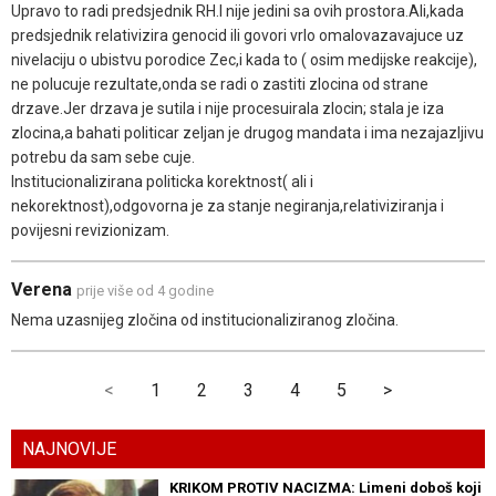
Upravo to radi predsjednik RH.I nije jedini sa ovih prostora.Ali,kada
predsjednik relativizira genocid ili govori vrlo omalovazavajuce uz
nivelaciju o ubistvu porodice Zec,i kada to ( osim medijske reakcije),
ne polucuje rezultate,onda se radi o zastiti zlocina od strane
drzave.Jer drzava je sutila i nije procesuirala zlocin; stala je iza
zlocina,a bahati politicar zeljan je drugog mandata i ima nezajazljivu
potrebu da sam sebe cuje.
Institucionalizirana politicka korektnost( ali i
nekorektnost),odgovorna je za stanje negiranja,relativiziranja i
povijesni revizionizam.
Verena
prije više od 4 godine
Nema uzasnijeg zločina od institucionaliziranog zločina.
<
1
2
3
4
5
>
NAJNOVIJE
KRIKOM PROTIV NACIZMA: Limeni doboš koji