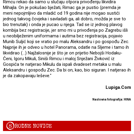
Rimcu rekao da samo u slučaju otpora privođenju likvidira
Mihajla. On je pokušao bježati, Rimac ga je pustio (premda je
meni nepojmljivo da mladić od 19 godina nije mogao sustići
jednog takvog čovjeka i savladati ga, ali dobro, možda je sve to
bio trenutak) i onda je pucao u njega. Tad se iz jednog plavog
kombija bez registracije, jer smo mi u privođenja po Zagrebu išli
u neobilježenim uniformama i autima bez registracija, pojavio
Munib Suljić koji se vratio po malu Aleksandru i po gospođu Zec.
Najprije ih je odveo u hotel Panorama, odatle na Sljeme i tamo ih
likvidirao (...) Najžalosnije je što je on prijetio Nebojši Hodaku-
Ćeni, Igoru Mikuli, Siniši Rimcu i maloj Snježani Živković iz
Gospića te natjerao Mikulu da ispali dvadeset metaka u malu
Aleksandru i gospođu Zec. Da bi on, kao, bio siguran. I natjerao ih
je da zakopavaju leševe."
Lupiga.Com
Naslovna fotografija: HINA
S
RODNE NOVICE