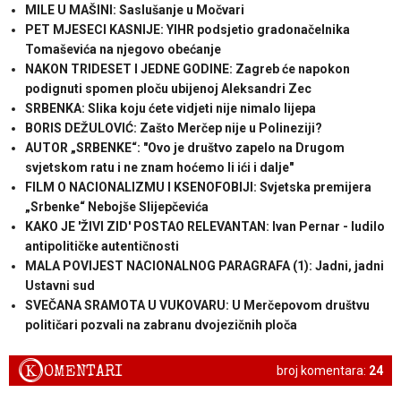
MILE U MAŠINI: Saslušanje u Močvari
PET MJESECI KASNIJE: YIHR podsjetio gradonačelnika
Tomaševića na njegovo obećanje
NAKON TRIDESET I JEDNE GODINE: Zagreb će napokon
podignuti spomen ploču ubijenoj Aleksandri Zec
SRBENKA: Slika koju ćete vidjeti nije nimalo lijepa
BORIS DEŽULOVIĆ: Zašto Merčep nije u Polineziji?
AUTOR „SRBENKE“: "Ovo je društvo zapelo na Drugom
svjetskom ratu i ne znam hoćemo li ići i dalje"
FILM O NACIONALIZMU I KSENOFOBIJI: Svjetska premijera
„Srbenke“ Nebojše Slijepčevića
KAKO JE 'ŽIVI ZID' POSTAO RELEVANTAN: Ivan Pernar - ludilo
antipolitičke autentičnosti
MALA POVIJEST NACIONALNOG PARAGRAFA (1): Jadni, jadni
Ustavni sud
SVEČANA SRAMOTA U VUKOVARU: U Merčepovom društvu
političari pozvali na zabranu dvojezičnih ploča
K
OMENTARI
broj komentara:
24