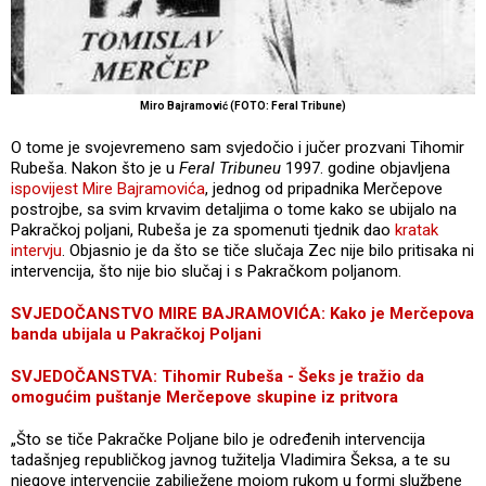
Miro Bajramović (FOTO: Feral Tribune)
O tome je svojevremeno sam svjedočio i jučer prozvani Tihomir
Rubeša. Nakon što je u
Feral Tribuneu
1997. godine objavljena
ispovijest Mire Bajramovića
, jednog od pripadnika Merčepove
postrojbe, sa svim krvavim detaljima o tome kako se ubijalo na
Pakračkoj poljani, Rubeša je za spomenuti tjednik dao
kratak
intervju
. Objasnio je da što se tiče slučaja Zec nije bilo pritisaka ni
intervencija, što nije bio slučaj i s Pakračkom poljanom.
SVJEDOČANSTVO MIRE BAJRAMOVIĆA: Kako je Merčepova
banda ubijala u Pakračkoj Poljani
SVJEDOČANSTVA: Tihomir Rubeša - Šeks je tražio da
omogućim puštanje Merčepove skupine iz pritvora
„Što se tiče Pakračke Poljane bilo je određenih intervencija
tadašnjeg republičkog javnog tužitelja Vladimira Šeksa, a te su
njegove intervencije zabilježene mojom rukom u formi službene