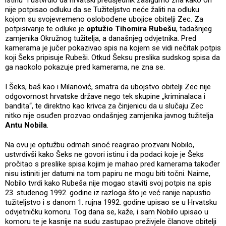
nije potpisao odluku da se Tužiteljstvo neće žaliti na odluku
kojom su svojevremeno oslobođene ubojice obitelji Zec. Za
potpisivanje te odluke je
optužio Tihomira Rubešu
, tadašnjeg
zamjenika Okružnog tužitelja, a današnjeg odvjetnika. Pred
kamerama je jučer pokazivao spis na kojem se vidi nečitak potpis
koji Šeks pripisuje Rubeši. Otkud Šeksu preslika sudskog spisa da
ga naokolo pokazuje pred kamerama, ne zna se.
I Šeks, baš kao i Milanović, smatra da ubojstvo obitelji Zec nije
odgovornost hrvatske države nego tek skupine „kriminalaca i
bandita“, te direktno kao krivca za činjenicu da u slučaju Zec
nitko nije osuđen prozvao ondašnjeg zamjenika javnog tužitelja
Antu Nobila
.
Na ovu je optužbu odmah sinoć reagirao prozvani Nobilo,
ustvrdivši kako Šeks ne govori istinu i da podaci koje je Šeks
pročitao s preslike spisa kojim je mahao pred kamerama također
nisu istiniti jer datumi na tom papiru ne mogu biti točni. Naime,
Nobilo tvrdi kako Rubeša nije mogao staviti svoj potpis na spis
23. studenog 1992. godine iz razloga što je već ranije napustio
tužiteljstvo i s danom 1. rujna 1992. godine upisao se u Hrvatsku
odvjetničku komoru. Tog dana se, kaže, i sam Nobilo upisao u
komoru te je kasnije na sudu zastupao preživjele članove obitelji