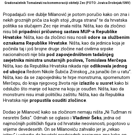
Gradonačelnik Tomašević na komemoraciji obitelji Zec (FOTO: Jovica Drobnjak/SNV)
Propadajući sve dublje Milanović je potom poručio kako on zna i
nekih groznijih priča iza kojih stoji „druga strana“ te da hrvatska
politika sa slučajem Zec nije imala ništa. Ništa, kao da zločinci
nisu bili
pripadnici pričuvnog sastava MUP-a Republike
Hrvatske
. Ništa, kao da zločinci nisu nosili
odore sa službenim
oznakama Republike Hrvatske
. Ništa, kao da jedinica koja je
počinila taj i još brojne druge zločine nad civilima srpske
nacionalnosti nije bila
pod zapovjedništvom tadašnjeg
savjetnika ministra unutarnjih poslova, Tomislava Merčepa
.
Ništa, kao da Republika Hrvatska nikada nije
odlikovala jednog
od ubojica
Redom Nikole Šubića Zrinskog „za junački čin u ratu“.
Ništa, kao da se zapovjedniku te hrpe monstruma, spomenutom
Merčepu, do kraja njegovog života nije
izlazilo u susret
kako bi
odslužio što manje od kazne na koju je osuđen. Ništa, kao da
monstrumi nisu imali političku zaštitu. Ništa, kao da Republika
Hrvatska nije
propustila osuditi zločince
.
Dodao je Milanović kako sa zločinom nemaju ništa „Ni Tuđman ni
nesretni Šeks“. Odmah se oglasio i
Vladimir Šeks
, jedna od
najmoćnijih političkih figura od hrvatske neovisnosti, pogotovo u
vrijeme devedesetih. On se Milanoviću zahvalio jer je „rekao
istinu“ i ustvrdio da hrvatski predsjednik zasigurno zna kako on