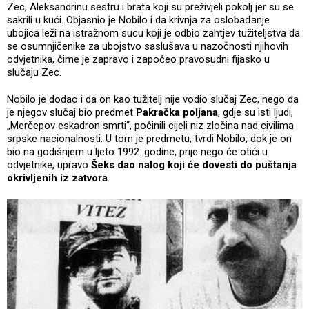
Zec, Aleksandrinu sestru i brata koji su preživjeli pokolj jer su se
sakrili u kući. Objasnio je Nobilo i da krivnja za oslobađanje
ubojica leži na istražnom sucu koji je odbio zahtjev tužiteljstva da
se osumnjičenike za ubojstvo saslušava u nazočnosti njihovih
odvjetnika, čime je zapravo i započeo pravosudni fijasko u
slučaju Zec.
Nobilo je dodao i da on kao tužitelj nije vodio slučaj Zec, nego da
je njegov slučaj bio predmet
Pakračka poljana
, gdje su isti ljudi,
„Merčepov eskadron smrti“, počinili cijeli niz zločina nad civilima
srpske nacionalnosti. U tom je predmetu, tvrdi Nobilo, dok je on
bio na godišnjem u ljeto 1992. godine, prije nego će otići u
odvjetnike, upravo
Šeks dao nalog koji će dovesti do puštanja
okrivljenih iz zatvora
.