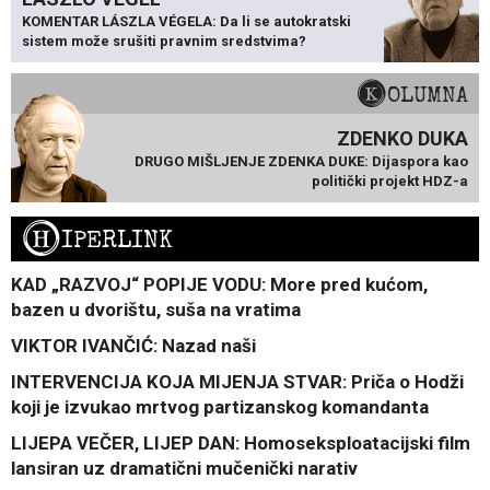
KOMENTAR LÁSZLA VÉGELA: Da li se autokratski
sistem može srušiti pravnim sredstvima?
KOLUMNA
ZDENKO DUKA
DRUGO MIŠLJENJE ZDENKA DUKE: Dijaspora kao
politički projekt HDZ-a
H
IPERLINK
KAD „RAZVOJ“ POPIJE VODU: More pred kućom,
bazen u dvorištu, suša na vratima
VIKTOR IVANČIĆ: Nazad naši
INTERVENCIJA KOJA MIJENJA STVAR: Priča o Hodži
koji je izvukao mrtvog partizanskog komandanta
LIJEPA VEČER, LIJEP DAN: Homoseksploatacijski film
lansiran uz dramatični mučenički narativ