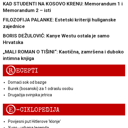
KAD STUDENTI NA KOSOVO KRENU: Memorandum 1 i
Memorandum 2 – isti
FILOZOFIJA PALANKE: Estetski kriteriji huliganske
zajednice
BORIS DEŽULOVIĆ: Kanye Westu ostala je samo
Hrvatska
„MALI ROMAN O TIŠINI“: Kaotična, zamršena i duboko
intimna knjiga
R
ECEPTI
Domaći sok od bazge
Burek (bosanski) za 1 odraslu osobu
Drugačija svinjska jetrica
E
-CIKLOPEDIJA
Povijesni put Hitlerove 'klonje'
Yugo - urbana legenda