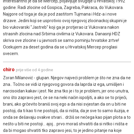
Interesantno je da se Mercep, pojavljuje svugdje u Hrvatskoj 1992
godine. Radi zlocine od Gospica, Zagreba, Pakraca, do Vukovara.
Najgore od toga je da je pod zastitom Tujmana i Hdz-a i nove
drzave. Jedini koji se usprotivio ovoj njegovoj zlocinackoj skupini je
bio vukovarski "Jastreb" koji ga je protjerao iz Vukovara nakon
strasnih zlocina nad Srbima civilima iz Vukovara. Danasnji HDZ
skriva ove zlocine i u javnosti se samo pominju hrvatske zrtve!
Ocekujem za deset godina da se u Hrvatskoj Mercep proglasi
svecem.
chiro
prije više od 4 godine
Zoran Milanović - glupan. Njegov najveći problem je što ne zna da ne
zna.. Točno se vidi iz njegovog govora da laprda iz ega, umišljen i
narcisoidan kakav i jest. Ne zna tko je i to je problem, jer ono unutra,
ono što zapravo jest, će se na neki način ispoljiti, a ako se to priječi,
brani, ako grčevito braniš svoj ego a da nisi svjestan da on u biti ne
postoji, da ti kao ti ne postojiš, da si ništa, da je sve to samo iluzija, e
onda se dešavaju ovakve stvari... držiš se nečega kao pijan plota a to
nešto u biti ne postoji... ajoj... prvo moraš shvatiti da si nitko i ništa e
da bi mogao shvatiti tko zapravo jesi, to je jedino pitanje na koje