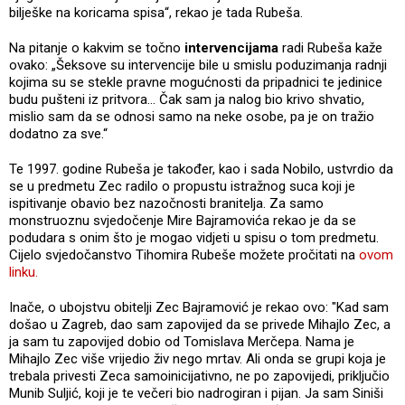
bilješke na koricama spisa“, rekao je tada Rubeša.
Na pitanje o kakvim se točno
intervencijama
radi Rubeša kaže
ovako: „Šeksove su intervencije bile u smislu poduzimanja radnji
kojima su se stekle pravne mogućnosti da pripadnici te jedinice
budu pušteni iz pritvora... Čak sam ja nalog bio krivo shvatio,
mislio sam da se odnosi samo na neke osobe, pa je on tražio
dodatno za sve.“
Te 1997. godine Rubeša je također, kao i sada Nobilo, ustvrdio da
se u predmetu Zec radilo o propustu istražnog suca koji je
ispitivanje obavio bez nazočnosti branitelja. Za samo
monstruoznu svjedočenje Mire Bajramovića rekao je da se
podudara s onim što je mogao vidjeti u spisu o tom predmetu.
Cijelo svjedočanstvo Tihomira Rubeše možete pročitati na
ovom
linku.
Inače, o ubojstvu obitelji Zec Bajramović je rekao ovo: "Kad sam
došao u Zagreb, dao sam zapovijed da se privede Mihajlo Zec, a
ja sam tu zapovijed dobio od Tomislava Merčepa. Nama je
Mihajlo Zec više vrijedio živ nego mrtav. Ali onda se grupi koja je
trebala privesti Zeca samoinicijativno, ne po zapovijedi, priključio
Munib Suljić, koji je te večeri bio nadrogiran i pijan. Ja sam Siniši