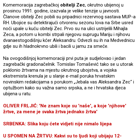
Komemoracija zagrebačkoj
obitelji Zec
, okrutno ubijenoj u
prosincu 1991. godine, izazvala je velike tenzije u javnosti.
Članove obitelji Zec pobili su pripadnici rezervnog sastava MUP-a
RH. Ubojice su detektirajući otvorenu sezonu lova na Srbe usred
noći upale u kuću obitelji Zec. Prvo su na ulici ustrijelili Mihajla
Zeca, a potom u kombi strpali njegovu suprugu Mariju i njihovu
dvanaestogodišnju kćer Aleksandru. Odvezli su ih na Medvednicu
gdje su ih hladnokrvno ubili i bacili u jamu za smeće.
Na ovogodišnjoj komemoraciji prvi puta je sudjelovao i jedan
zagrebački gradonačelnik. Tomislav Tomašević tako se u utorak
poklonio žrtvama na mjestu okrutnog ubojstva, a vojska
ekstremista krenula je u slanje e-mail poruka hrvatskim
novinskim redakcijama s porukom „Jebala vas Aleksandra Zec“ i
optužbom kako su važna samo srpska, a ne i hrvatska djeca
ubijena u ratu.
OLIVER FRLJIĆ: 'Ne znam koje su 'naše', a koje 'njihove'
žrtve, za mene je svaka žrtva jednako žrtva'
SRBENKA: Slika koju ćete vidjeti nije nimalo lijepa
U SPOMEN NA ŽRTVU: Kakvi su to ljudi koji ubijaju 12-