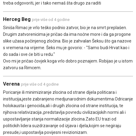
treba odgovoriti, jer i tako nemaš šta drugo za raditi
Herceg Beg
prije više od 4 godine
Siniša Rimac je vrlo teško podnio zatvor, bio je na smrt preplašen.
Drugim zatvorenicima je pričao da ima noćne more i da ga progone
slike užasa počinjenog zločina. Bio je zahvalan Šeksu što ga nazove
s vremena na vrijeme. Šeks mu je govorio: - "Samo budi Hrvat kao i
do sada i sve će biti u redu."
Ovo mi je pričao čovjek koga vrlo dobro poznajem. Robijao je u istom
zatvoru sa Rimcem.
Verena
prije više od 4 godine
Poricanje ili minimiziranje zlocina od strane dijela politicara i
institucija,jeste zabranjeno medjunarodnim dokumentima.Odricanje
holokausta i genocida,ali i drugih zlocina od strane institucija, te
njihova relativizacija ,predstavlja povredu civilizacijskih normi ali i
uspostavljanje stanja normalizacije zlocina.Zato EU trazi od
politickih lidera suzdrzavanje od izjava i djela,kojim se negiraju
presude,i uspostavlja povijesni revizionizam.