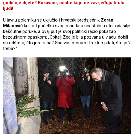
godišnje dijete? Kukavice, osobe koje ne zavrjeđuju titulu
ljudi!
U javnu polemiku se uključio i hrvatski predsjednik
Zoran
Milanović
koji od početka svog mandata učestalo u eter odašilje
bešćutne poruke, a ovaj put je svoj politički racio pokazao
bezdušnom opaskom: „Obitelj Zec je bila pozvana u vladu, dobili
su odštetu, što još treba? Sad vas moram direktno pitati, što još
treba?“.