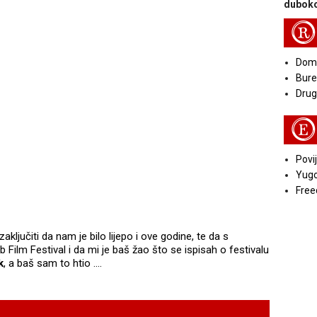
duboko
R
Doma
Bure
Druga
E
Povij
Yugo
Free
ljučiti da nam je bilo lijepo i ove godine, te da s
b Film Festival i da mi je baš žao što se ispisah o festivalu
k
, a baš sam to htio ….