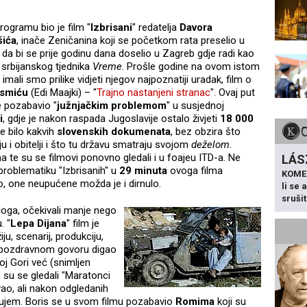
programu bio je film "
Izbrisani
" redatelja
Davora
šića
, inače Zeničanina koji se početkom rata preselio u
da bi se prije godinu dana doselio u Zagreb gdje radi kao
 srbijanskog tjednika
Vreme
. Prošle godine na ovom istom
 imali smo prilike vidjeti njegov najpoznatiji uradak, film o
Osmiću
(Edi Maajki) – "
Trajno nastanjeni stranac
". Ovaj put
 pozabavio "
južnjačkim problemom
" u susjednoj
i
, gdje je nakon raspada Jugoslavije ostalo živjeti
18 000
e bilo kakvih
slovenskih dokumenata
, bez obzira što
ju i obitelji i što tu državu smatraju svojom
deželom
.
a te su se filmovi ponovno gledali i u foajeu ITD-a. Ne
LÁS
 problematiku "Izbrisanih" u
29 minuta
ovoga filma
KOME
ovo, one neupućene možda je i dirnulo.
li se
sruši
loga, očekivali manje nego
. "
Lepa Dijana
" film je
iju, scenarij, produkciju,
u pozdravnom govoru digao
noj Gori već (snimljen
o su se gledali "Maratonci
vao, ali nakon odgledanih
rujem. Boris se u svom filmu pozabavio
Romima
koji su