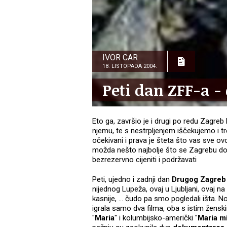
IVOR CAR
18. LISTOPADA 2004.
Peti dan ZFF-a - 
Eto ga, završio je i drugi po redu Zagre
njemu, te s nestrpljenjem iščekujemo i t
očekivani i prava je šteta što vas sve ovo
možda nešto najbolje što se Zagrebu dogo
bezrezervno cijeniti i podržavati
Peti, ujedno i zadnji dan
Drugog Zagreb 
nijednog Lupeža, ovaj u Ljubljani, ovaj 
kasnije, … čudo pa smo pogledali išta. N
igrala samo dva filma, oba s istim žen
"
Maria
" i kolumbijsko-američki "
Maria mi