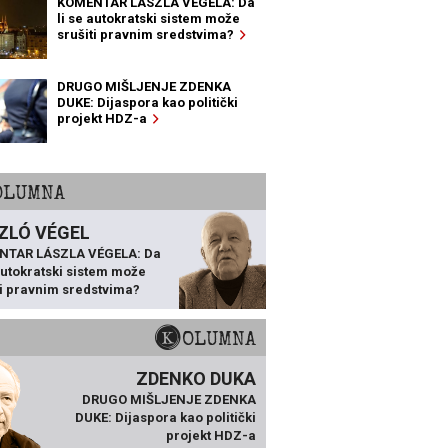
KOMENTAR LÁSZLA VÉGELA: Da
li se autokratski sistem može
srušiti pravnim sredstvima?
DRUGO MIŠLJENJE ZDENKA
DUKE: Dijaspora kao politički
projekt HDZ-a
KOLUMNA
ZLÓ VÉGEL
NTAR LÁSZLA VÉGELA: Da
 autokratski sistem može
ti pravnim sredstvima?
KOLUMNA
ZDENKO DUKA
DRUGO MIŠLJENJE ZDENKA
DUKE: Dijaspora kao politički
projekt HDZ-a