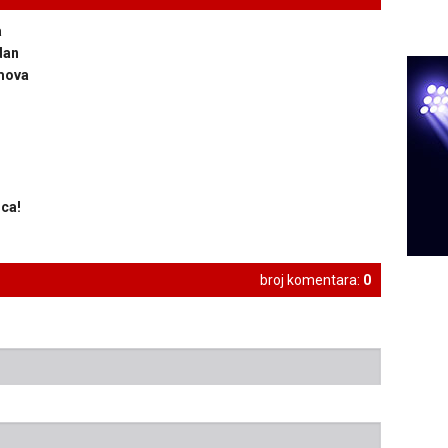
a
dan
lmova
ca!
broj komentara:
0