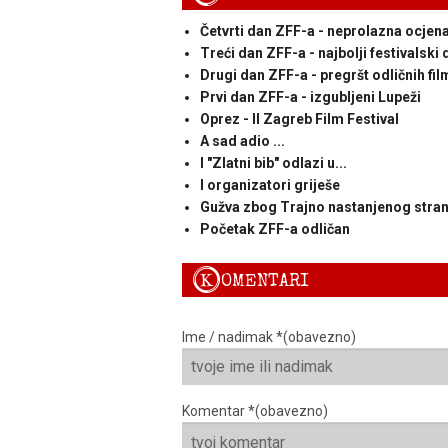
Četvrti dan ZFF-a - neprolazna ocjen
Treći dan ZFF-a - najbolji festivalski 
Drugi dan ZFF-a - pregršt odličnih fi
Prvi dan ZFF-a - izgubljeni Lupeži
Oprez - II Zagreb Film Festival
A sad adio ...
I "Zlatni bib" odlazi u...
I organizatori griješe
Gužva zbog Trajno nastanjenog stran
Početak ZFF-a odličan
K
OMENTARI
Ime / nadimak *(obavezno)
Komentar *(obavezno)