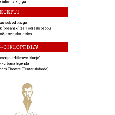
 intimna knjiga
ECEPTI
ći sok od bazge
k (bosanski) za 1 odraslu osobu
čija svinjska jetrica
-CIKLOPEDIJA
esni put Hitlerove 'klonje'
 - urbana legenda
dom Theatre (Teatar slobode)