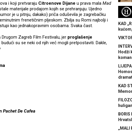
ova i koji pretvaraju
Citroenove Dijane
u prava mala
Mad
stale materijale prodajom kojih se prehranjuju. Ujedno
H
humor je u pitnju, dakako) priča oduševila je zagrebačku
šeminutnim frenetičnim pljeskom. Zbilja su Romi najbolji i
KAD „R
ristupi kao jednakopravnim osobama. Svaka čast.
kućom,
Drugom Zagreb Film Festivalu, jer
proglašenje
VIKTOR
budući su se neki od njih već mogli pretpostaviti. Dakle,
INTERV
e
Hodži 
koman
lma
LIJEPA
Homose
dramat
KAD S
Memora
FILOZO
huliga
Un Pachet De Cafea
BORIS 
Hrvats
„MALI 