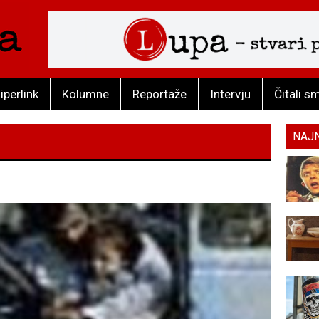
iperlink
Kolumne
Reportaže
Intervju
Čitali s
NAJ