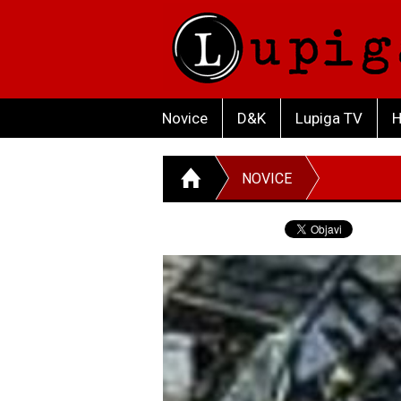
Novice
D&K
Lupiga TV
H
NOVICE