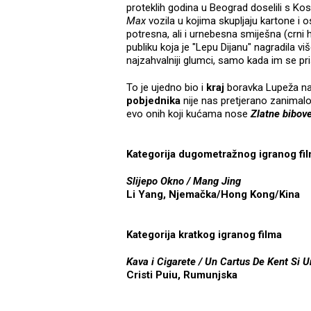
proteklih godina u Beograd doselili s Kos
Max
vozila u kojima skupljaju kartone i o
potresna, ali i urnebesna smiješna (crni 
publiku koja je "Lepu Dijanu" nagradila vi
najzahvalniji glumci, samo kada im se p
To je ujedno bio i
kraj
boravka Lupeža na 
pobjednika
nije nas pretjerano zanimalo 
evo onih koji kućama nose
Zlatne bibov
Kategorija dugometražnog igranog fi
Slijepo Okno / Mang Jing
Li Yang, Njemačka/Hong Kong/Kina
Kategorija kratkog igranog filma
Kava i Cigarete / Un Cartus De Kent Si 
Cristi Puiu, Rumunjska