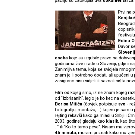
pažnju su zaokupila dva
dokumentarca
.
Prvi na 
Konjiku
Beograd 
dopisnik
festivalu
Edinu 
Davor se
Slovenij
osoba
koje su izgubile pravo na dobivanj
godinama žive i rade u Sloveniji, gdje ima
Zanimljiva tema, koja se svidjela mnogim
znam je li potrebno dodati, ali upućeni u
zasigurno nisu vidjeli ili saznali ništa n
Film od kojeg smo, iz ne znam kojeg raz
od "Izbrisanih", leg'o je ko kec na desetku
Borisa Mitića
(čovjek potpisuje
sve
- rež
fotografiju, montažu, …) kojem je sam 
rejting rekavši kako ga mladi u Srbiji i Cr
2003. godine) gledaju kao
klasik
, kao št
…" ili "Ko to tamo peva". Nisam mu vjero
45 minuta
, moram priznati kako mu vje