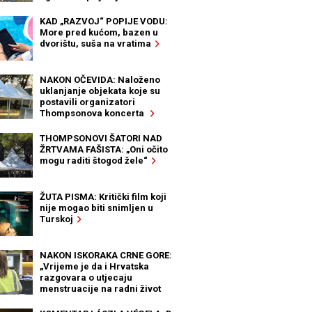
KAD „RAZVOJ“ POPIJE VODU:
More pred kućom, bazen u
dvorištu, suša na vratima
NAKON OČEVIDA: Naloženo
uklanjanje objekata koje su
postavili organizatori
Thompsonova koncerta
THOMPSONOVI ŠATORI NAD
ŽRTVAMA FAŠISTA: „Oni očito
mogu raditi štogod žele“
ŽUTA PISMA: Kritički film koji
nije mogao biti snimljen u
Turskoj
NAKON ISKORAKA CRNE GORE:
„Vrijeme je da i Hrvatska
razgovara o utjecaju
menstruacije na radni život
žena“