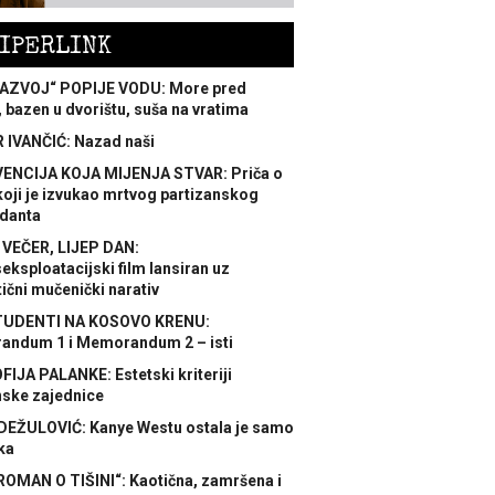
IPERLINK
AZVOJ“ POPIJE VODU: More pred
 bazen u dvorištu, suša na vratima
 IVANČIĆ: Nazad naši
ENCIJA KOJA MIJENJA STVAR: Priča o
koji je izvukao mrtvog partizanskog
danta
 VEČER, LIJEP DAN:
ksploatacijski film lansiran uz
ični mučenički narativ
TUDENTI NA KOSOVO KRENU:
ndum 1 i Memorandum 2 – isti
FIJA PALANKE: Estetski kriteriji
nske zajednice
DEŽULOVIĆ: Kanye Westu ostala je samo
ka
ROMAN O TIŠINI“: Kaotična, zamršena i