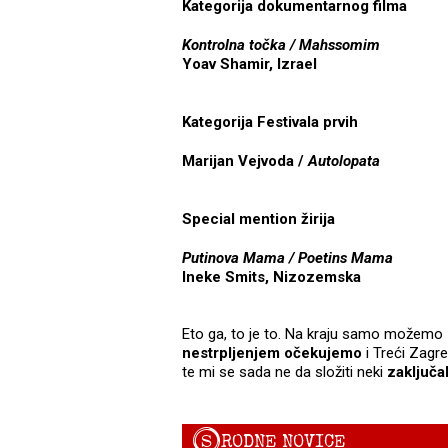
Kategorija dokumentarnog filma
Kontrolna točka / Mahssomim
Yoav Shamir, Izrael
Kategorija Festivala prvih
Marijan Vejvoda /
Autolopata
Special mention žirija
Putinova Mama / Poetins Mama
Ineke Smits, Nizozemska
Eto ga, to je to. Na kraju samo možemo zak
nestrpljenjem očekujemo
i Treći Zagre
te mi se sada ne da složiti neki
zaključa
S
RODNE NOVICE