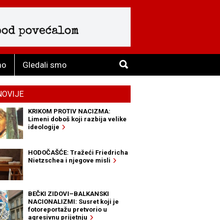
mo
Gledali smo
NOVIJE
KRIKOM PROTIV NACIZMA:
Limeni doboš koji razbija velike
ideologije
HODOČAŠĆE: Tražeći Friedricha
Nietzschea i njegove misli
BEČKI ZIDOVI–BALKANSKI
NACIONALIZMI: Susret koji je
fotoreportažu pretvorio u
agresivnu prijetnju