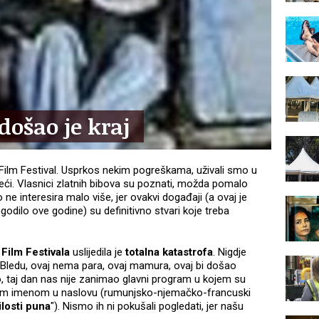
došao je kraj
b Film Festival. Usprkos nekim pogreškama, uživali smo u
reći. Vlasnici zlatnih bibova su poznati, možda pomalo
 ne interesira malo više, jer ovakvi događaji (a ovaj je
dilo ove godine) su definitivno stvari koje treba
Film Festivala
uslijedila je
totalna katastrofa
. Nigdje
na Bledu, ovaj nema para, ovaj mamura, ovaj bi došao
o, taj dan nas nije zanimao glavni program u kojem su
skim imenom u naslovu (rumunjsko-njemačko-francuski
losti puna
"). Nismo ih ni pokušali pogledati, jer našu