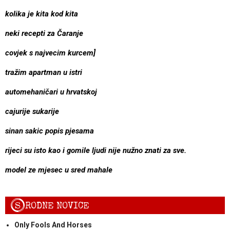
kolika je kita kod kita
neki recepti za Čaranje
covjek s najvecim kurcem]
tražim apartman u istri
automehaničari u hrvatskoj
cajurije sukarije
sinan sakic popis pjesama
rijeci su isto kao i gomile ljudi nije nužno znati za sve.
model ze mjesec u sred mahale
S
RODNE NOVICE
Only Fools And Horses