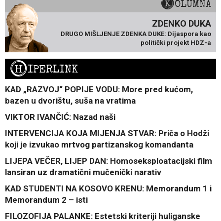
KOLUMNA
ZDENKO DUKA
DRUGO MIŠLJENJE ZDENKA DUKE: Dijaspora kao
politički projekt HDZ-a
H
IPERLINK
KAD „RAZVOJ“ POPIJE VODU: More pred kućom,
bazen u dvorištu, suša na vratima
VIKTOR IVANČIĆ: Nazad naši
INTERVENCIJA KOJA MIJENJA STVAR: Priča o Hodži
koji je izvukao mrtvog partizanskog komandanta
LIJEPA VEČER, LIJEP DAN: Homoseksploatacijski film
lansiran uz dramatični mučenički narativ
KAD STUDENTI NA KOSOVO KRENU: Memorandum 1 i
Memorandum 2 – isti
FILOZOFIJA PALANKE: Estetski kriteriji huliganske