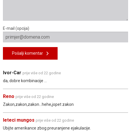
E-mail (opcija)
Pošalji komentar
Ivor-Car
prije više od 22 godine
da, dobre kombinacije ...
Reno
prije više od 22 godine
Zakon,zakon,zakon...hehe,jopet zakon
leteci mungos
prije više od 22 godine
Ubijte amerikance zbog preuranjene ejakulacije.