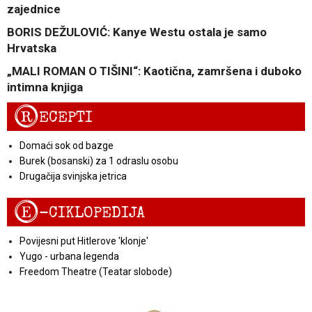
zajednice
BORIS DEŽULOVIĆ: Kanye Westu ostala je samo
Hrvatska
„MALI ROMAN O TIŠINI“: Kaotična, zamršena i duboko
intimna knjiga
R
ECEPTI
Domaći sok od bazge
Burek (bosanski) za 1 odraslu osobu
Drugačija svinjska jetrica
E
-CIKLOPEDIJA
Povijesni put Hitlerove 'klonje'
Yugo - urbana legenda
Freedom Theatre (Teatar slobode)