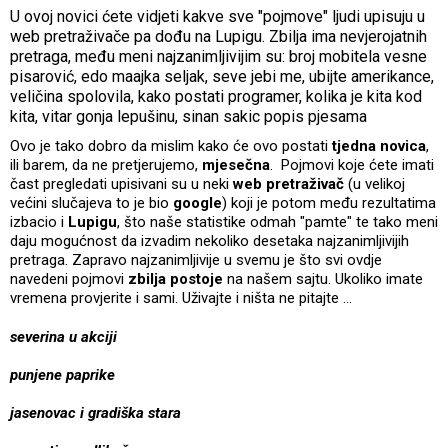
U ovoj novici ćete vidjeti kakve sve "pojmove" ljudi upisuju u
web pretraživače pa dođu na Lupigu. Zbilja ima nevjerojatnih
pretraga, među meni najzanimljivijim su: broj mobitela vesne
pisarović, edo maajka seljak, seve jebi me, ubijte amerikance,
veličina spolovila, kako postati programer, kolika je kita kod
kita, vitar gonja lepušinu, sinan sakic popis pjesama
Ovo je tako dobro da mislim kako će ovo postati
tjedna novica
,
ili barem, da ne pretjerujemo,
mjesečna
. Pojmovi koje ćete imati
čast pregledati upisivani su u neki
web pretraživač
(u velikoj
većini slučajeva to je bio
google
) koji je potom među rezultatima
izbacio i
Lupigu
, što naše statistike odmah "pamte" te tako meni
daju mogućnost da izvadim nekoliko desetaka najzanimljivijih
pretraga. Zapravo najzanimljivije u svemu je što svi ovdje
navedeni pojmovi
zbilja postoje
na našem sajtu. Ukoliko imate
vremena provjerite i sami. Uživajte i ništa ne pitajte …
severina u akciji
punjene paprike
jasenovac i gradiška stara