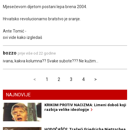
Mjesečevom dijetom postani lepa brena 2004.
Hrvatsko revolucionarno bratstvo je sranje.
Ante Tomić -
svi vide kako izgledaš
bozzo
prije više od 22 godine
ivana, kakva kolumna?? Svake subote??? Ne kužim...
<
1
2
3
4
>
NAJNOVIJE
KRIKOM PROTIV NACIZMA: Limeni doboš koji
razbija velike ideologije
HODOČAŠĆE: Tražeći Friedricha Nietzschea