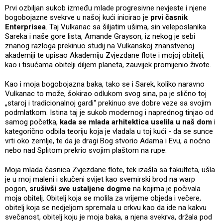
Prvi ozbiljan sukob između mlade progresivne nevjeste i njene
bogobojazne svekrve u našoj kući inicirao je
prvi časnik
Enterprisea
. Taj Vulkanac sa šiljatim ušima, sin veleposlanika
Sareka i naše gore lista, Amande Grayson, iz nekog je sebi
znanog razloga prekinuo studij na Vulkanskoj znanstvenoj
akademiji te upisao Akademiju Zvjezdane flote i mojoj obitelji,
kao i tisućama obitelji diljem planeta, zauvijek promijenio živote.
Kao i moja bogobojazna baka, tako se i Sarek, koliko naravno
Vulkanac to može, šokirao odlukom svog sina, pa je slično toj
„staroj i tradicionalnoj gardi“ prekinuo sve dobre veze sa svojim
podmlatkom. Istina taj je sukob modernog i naprednog tinjao od
samog početka,
kada se mlada arhitektica uselila u naš dom
i
kategorično odbila teoriju koja je vladala u toj kući - da se sunce
vrti oko zemlje, te da je dragi Bog stvorio Adama i Evu, a noćno
nebo nad Splitom prekrio svojim plaštom na rupe.
Moja mlada časnica Zvjezdane flote, tek izašla sa fakulteta, ušla
je u moj maleni i skučeni svijet kao svemirski brod na warp
pogon,
srušivši sve ustaljene dogme
na kojima je počivala
moja obitelj. Obitelj koja se molila za vrijeme objeda i večere,
obitelj koja se nedjeljom spremala u crkvu kao da ide na kakvu
svečanost, obitelj koju je moja baka, a njena svekrva, držala pod