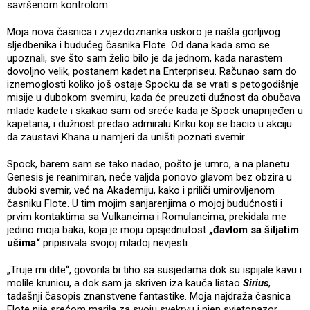
savršenom kontrolom.
Moja nova časnica i zvjezdoznanka uskoro je našla gorljivog
sljedbenika i budućeg časnika Flote. Od dana kada smo se
upoznali, sve što sam želio bilo je da jednom, kada narastem
dovoljno velik, postanem kadet na Enterpriseu. Računao sam do
iznemoglosti koliko još ostaje Spocku da se vrati s petogodišnje
misije u dubokom svemiru, kada će preuzeti dužnost da obučava
mlade kadete i skakao sam od sreće kada je Spock unaprijeđen u
kapetana, i dužnost predao admiralu Kirku koji se bacio u akciju
da zaustavi Khana u namjeri da uništi poznati svemir.
Spock, barem sam se tako nadao, pošto je umro, a na planetu
Genesis je reanimiran, neće valjda ponovo glavom bez obzira u
duboki svemir, već na Akademiju, kako i priliči umirovljenom
časniku Flote. U tim mojim sanjarenjima o mojoj budućnosti i
prvim kontaktima sa Vulkancima i Romulancima, prekidala me
jedino moja baka, koja je moju opsjednutost
„đavlom sa šiljatim
ušima“
pripisivala svojoj mladoj nevjesti.
„Truje mi dite“, govorila bi tiho sa susjedama dok su ispijale kavu i
molile krunicu, a dok sam ja skriven iza kauča listao
Sirius
,
tadašnji časopis znanstvene fantastike. Moja najdraža časnica
Flote nije srećom marila za svoju svekrvu i njen svjetonazor.