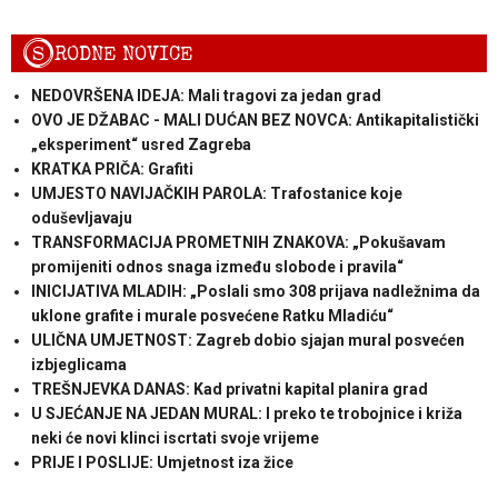
S
RODNE NOVICE
NEDOVRŠENA IDEJA: Mali tragovi za jedan grad
OVO JE DŽABAC - MALI DUĆAN BEZ NOVCA: Antikapitalistički
„eksperiment“ usred Zagreba
KRATKA PRIČA: Grafiti
UMJESTO NAVIJAČKIH PAROLA: Trafostanice koje
oduševljavaju
TRANSFORMACIJA PROMETNIH ZNAKOVA: „Pokušavam
promijeniti odnos snaga između slobode i pravila“
INICIJATIVA MLADIH: „Poslali smo 308 prijava nadležnima da
uklone grafite i murale posvećene Ratku Mladiću“
ULIČNA UMJETNOST: Zagreb dobio sjajan mural posvećen
izbjeglicama
TREŠNJEVKA DANAS: Kad privatni kapital planira grad
U SJEĆANJE NA JEDAN MURAL: I preko te trobojnice i križa
neki će novi klinci iscrtati svoje vrijeme
PRIJE I POSLIJE: Umjetnost iza žice