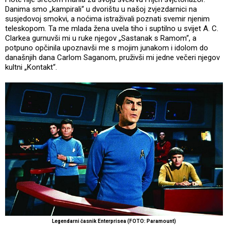
Danima smo „kampirali“ u dvorištu u našoj zvjezdarnici na
susjedovoj smokvi, a noćima istraživali poznati svemir njenim
teleskopom. Ta me mlada žena uvela tiho i suptilno u svijet A. C.
Clarkea gurnuvši mi u ruke njegov „Sastanak s Ramom“, a
potpuno opčinila upoznavši me s mojim junakom i idolom do
današnjih dana Carlom Saganom, pruživši mi jedne večeri njegov
kultni „Kontakt“.
Legendarni časnik Enterprisea (FOTO: Paramount)