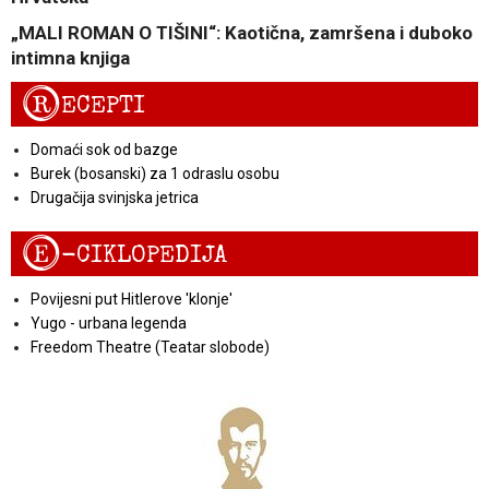
„MALI ROMAN O TIŠINI“: Kaotična, zamršena i duboko
intimna knjiga
R
ECEPTI
Domaći sok od bazge
Burek (bosanski) za 1 odraslu osobu
Drugačija svinjska jetrica
E
-CIKLOPEDIJA
Povijesni put Hitlerove 'klonje'
Yugo - urbana legenda
Freedom Theatre (Teatar slobode)