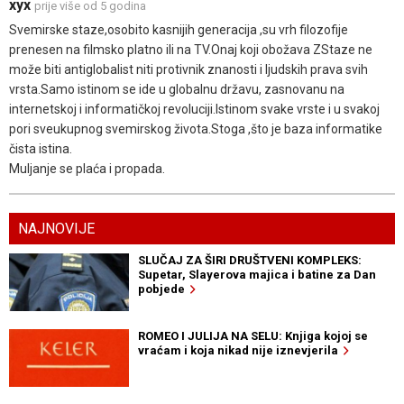
xyx
prije više od 5 godina
Svemirske staze,osobito kasnijih generacija ,su vrh filozofije
prenesen na filmsko platno ili na TV.Onaj koji obožava ZStaze ne
može biti antiglobalist niti protivnik znanosti i ljudskih prava svih
vrsta.Samo istinom se ide u globalnu državu, zasnovanu na
internetskoj i informatičkoj revoluciji.Istinom svake vrste i u svakoj
pori sveukupnog svemirskog života.Stoga ,što je baza informatike
čista istina.
Muljanje se plaća i propada.
NAJNOVIJE
SLUČAJ ZA ŠIRI DRUŠTVENI KOMPLEKS:
Supetar, Slayerova majica i batine za Dan
pobjede
ROMEO I JULIJA NA SELU: Knjiga kojoj se
vraćam i koja nikad nije iznevjerila