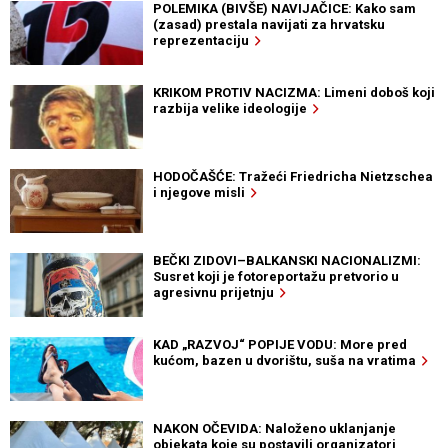
POLEMIKA (BIVŠE) NAVIJAČICE: Kako sam
(zasad) prestala navijati za hrvatsku
reprezentaciju
KRIKOM PROTIV NACIZMA: Limeni doboš koji
razbija velike ideologije
HODOČAŠĆE: Tražeći Friedricha Nietzschea
i njegove misli
BEČKI ZIDOVI–BALKANSKI NACIONALIZMI:
Susret koji je fotoreportažu pretvorio u
agresivnu prijetnju
KAD „RAZVOJ“ POPIJE VODU: More pred
kućom, bazen u dvorištu, suša na vratima
NAKON OČEVIDA: Naloženo uklanjanje
objekata koje su postavili organizatori