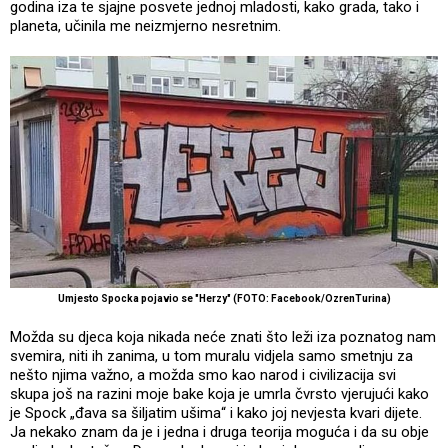
godina iza te sjajne posvete jednoj mladosti, kako grada, tako i
planeta, učinila me neizmjerno nesretnim.
Umjesto Spocka pojavio se "Herzy" (FOTO: Facebook/OzrenTurina)
Možda su djeca koja nikada neće znati što leži iza poznatog nam
svemira, niti ih zanima, u tom muralu vidjela samo smetnju za
nešto njima važno, a možda smo kao narod i civilizacija svi
skupa još na razini moje bake koja je umrla čvrsto vjerujući kako
je Spock „đava sa šiljatim ušima“ i kako joj nevjesta kvari dijete.
Ja nekako znam da je i jedna i druga teorija moguća i da su obje