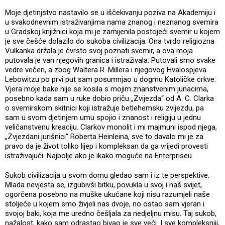
Moje djetinjstvo nastavilo se u iščekivanju poziva na Akademiju i
u svakodnevnim istraživanjima nama znanog i neznanog svemira
u Gradskoj knjižnici koja mi je zamijenila postojeći svemir u kojem
je sve češće dolazilo do sukoba civilizacija. Ona tvrdo religiozna
Vulkanka držala je čvrsto svoj poznati svemir, a ova moja
putovala je van njegovih granica i istraživala. Putovali smo svake
vedre večeri, a zbog Waltera R. Millera i njegovog Hvalospjeva
Lebowitzu po prvi put sam posumnjao u dogmu Katoličke crkve.
Vjera moje bake nije se kosila s mojim znanstvenim junacima,
posebno kada sam u ruke dobio priču „Zvijezda“ od A. C. Clarka
o svemirskom skitnici koji istražuje betlehemsku zvijezdu, pa
sam u svom djetinjem umu spojio i znanost i religiju u jednu
veličanstvenu kreaciju. Clarkov monolit i mi majmuni ispod njega,
„Zvjezdani jurišnici“ Roberta Heinleina, sve to davalo mi je za
pravo da je život toliko lijep i kompleksan da ga vrijedi provesti
istraživajući. Najbolje ako je ikako moguće na Enterpriseu.
Sukob civilizacija u svom domu gledao sam i iz te perspektive.
Mlada nevjesta se, izgubivši bitku, povukla u svoj i naš svijet,
ogorčena posebno na muške ukućane koji nisu razumjeli naše
stoljeće u kojem smo živjeli nas dvoje, no ostao sam vjeran i
svojoj baki, koja me uredno češljala za nedjeljnu misu. Taj sukob,
nažalost, kako sam odrastao bivao je sve veći. I sve kompleksniji,