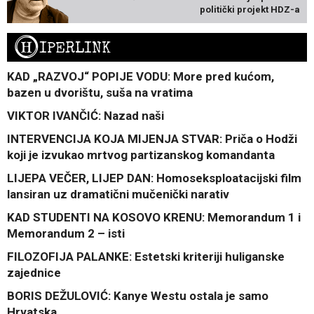
politički projekt HDZ-a
H
IPERLINK
KAD „RAZVOJ“ POPIJE VODU: More pred kućom,
bazen u dvorištu, suša na vratima
VIKTOR IVANČIĆ: Nazad naši
INTERVENCIJA KOJA MIJENJA STVAR: Priča o Hodži
koji je izvukao mrtvog partizanskog komandanta
LIJEPA VEČER, LIJEP DAN: Homoseksploatacijski film
lansiran uz dramatični mučenički narativ
KAD STUDENTI NA KOSOVO KRENU: Memorandum 1 i
Memorandum 2 – isti
FILOZOFIJA PALANKE: Estetski kriteriji huliganske
zajednice
BORIS DEŽULOVIĆ: Kanye Westu ostala je samo
Hrvatska