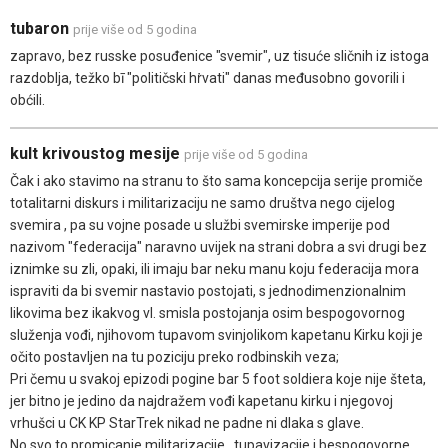
tubaron
prije više od 5 godina
zapravo, bez russke posuđenice "svemir", uz tisuće sličnih iz istoga
razdoblja, težko bī "političski hṙvati" danas međusobno govorili i
obćili.
kult krivoustog mesije
prije više od 5 godina
Čak i ako stavimo na stranu to što sama koncepcija serije promiče
totalitarni diskurs i militarizaciju ne samo društva nego cijelog
svemira , pa su vojne posade u službi svemirske imperije pod
nazivom "federacija" naravno uvijek na strani dobra a svi drugi bez
iznimke su zli, opaki, ili imaju bar neku manu koju federacija mora
ispraviti da bi svemir nastavio postojati, s jednodimenzionalnim
likovima bez ikakvog vl. smisla postojanja osim bespogovornog
služenja vođi, njihovom tupavom svinjolikom kapetanu Kirku koji je
očito postavljen na tu poziciju preko rodbinskih veza;
Pri čemu u svakoj epizodi pogine bar 5 foot soldiera koje nije šteta,
jer bitno je jedino da najdražem vođi kapetanu kirku i njegovoj
vrhušci u CK KP StarTrek nikad ne padne ni dlaka s glave.
No svo to promicanje militarizacije , tupavizacije i bespogovorne