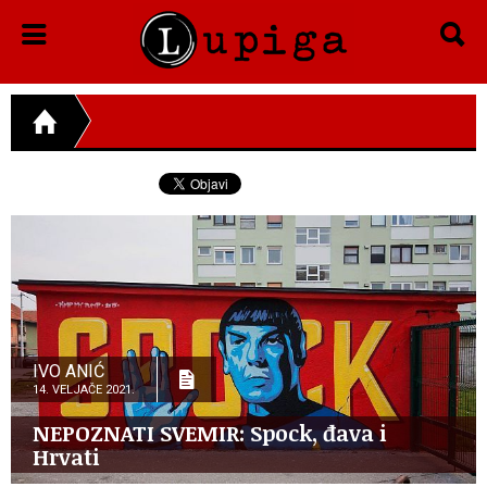
IVO ANIĆ
14. VELJAČE 2021.
NEPOZNATI SVEMIR: Spock, đava i
Hrvati