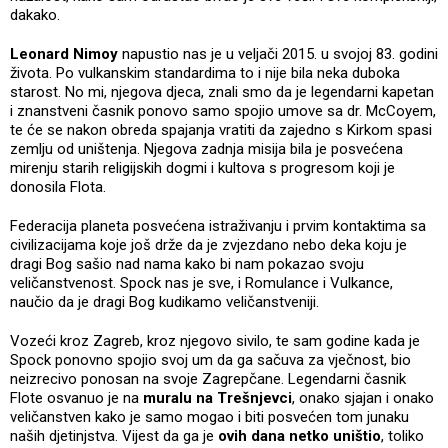
dakako.
Leonard Nimoy
napustio nas je u veljači 2015. u svojoj 83. godini
života. Po vulkanskim standardima to i nije bila neka duboka
starost. No mi, njegova djeca, znali smo da je legendarni kapetan
i znanstveni časnik ponovo samo spojio umove sa dr. McCoyem,
te će se nakon obreda spajanja vratiti da zajedno s Kirkom spasi
zemlju od uništenja. Njegova zadnja misija bila je posvećena
mirenju starih religijskih dogmi i kultova s progresom koji je
donosila Flota.
Federacija planeta posvećena istraživanju i prvim kontaktima sa
civilizacijama koje još drže da je zvjezdano nebo deka koju je
dragi Bog sašio nad nama kako bi nam pokazao svoju
veličanstvenost. Spock nas je sve, i Romulance i Vulkance,
naučio da je dragi Bog kudikamo veličanstveniji.
Vozeći kroz Zagreb, kroz njegovo sivilo, te sam godine kada je
Spock ponovno spojio svoj um da ga sačuva za vječnost, bio
neizrecivo ponosan na svoje Zagrepčane. Legendarni časnik
Flote osvanuo je na
muralu na Trešnjevci
, onako sjajan i onako
veličanstven kako je samo mogao i biti posvećen tom junaku
naših djetinjstva. Vijest da ga je
ovih dana netko uništio
, toliko