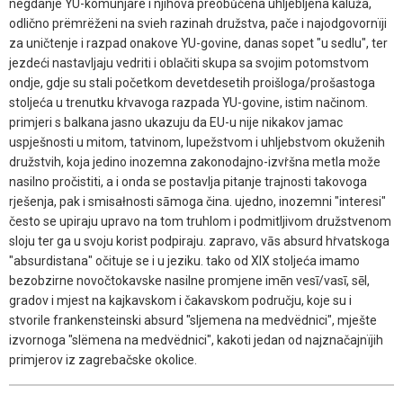
nëgdanje YU-komunjare i njihova prëobůčena uhljebljena kaluža,
odlično prëmrëženi na svieh razinah družstva, pače i najodgovornïji
za uničtenje i razpad onakove YU-govine, danas sopet "u sedlu", ter
jezdeći nastavljaju vedriti i oblačiti skupa sa svojim potomstvom
ondje, gdje su stali početkom devetdesetih proišloga/prošastoga
stoljeća u trenutku kṙvavoga razpada YU-govine, istim načinom.
primjeri s balkana jasno ukazuju da EU-u nije nikakov jamac
uspješnosti u mitom, tatvinom, lupežstvom i uhljebstvom okuženih
družstvih, koja jedino inozemna zakonodajno-izvṙšna metla može
nasilno pročistiti, a i onda se postavlja pitanje trajnosti takovoga
rješenja, pak i smisałnosti sāmoga čina. ujedno, inozemni "interesi"
često se upiraju upravo na tom truhlom i podmitljivom družstvenom
sloju ter ga u svoju korist podpiraju. zapravo, vās absurd hṙvatskoga
"absurdistana" očituje se i u jeziku. tako od XIX stoljeća imamo
bezobzirne novočtokavske nasilne promjene imēn vesī/vasī, sēl,
gradov i mjest na kajkavskom i čakavskom području, koje su i
stvorile frankensteinski absurd "sljemena na medvëdnici", mješte
izvornoga "slëmena na medvëdnici", kakoti jedan od najznačajnïjih
primjerov iz zagrebačske okolice.