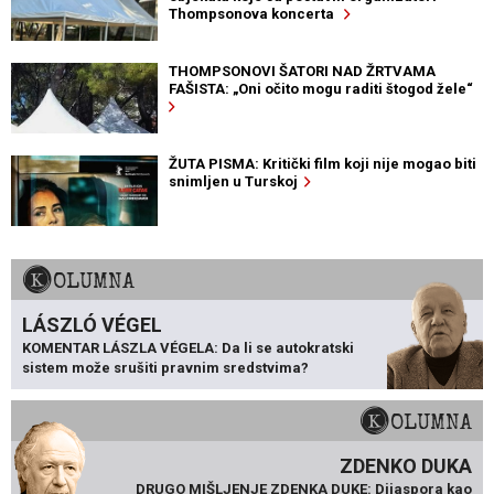
Thompsonova koncerta
THOMPSONOVI ŠATORI NAD ŽRTVAMA
FAŠISTA: „Oni očito mogu raditi štogod žele“
ŽUTA PISMA: Kritički film koji nije mogao biti
snimljen u Turskoj
KOLUMNA
LÁSZLÓ VÉGEL
KOMENTAR LÁSZLA VÉGELA: Da li se autokratski
sistem može srušiti pravnim sredstvima?
KOLUMNA
ZDENKO DUKA
DRUGO MIŠLJENJE ZDENKA DUKE: Dijaspora kao