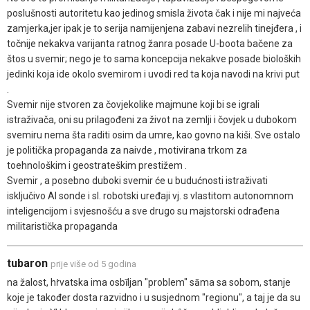
poslušnosti autoritetu kao jedinog smisla života čak i nije mi najveća
zamjerka,jer ipak je to serija namijenjena zabavi nezrelih tinejđera , i
točnije nekakva varijanta ratnog žanra posade U-boota bačene za
štos u svemir; nego je to sama koncepcija nekakve posade bioloških
jedinki koja ide okolo svemirom i uvodi red ta koja navodi na krivi put
.
Svemir nije stvoren za čovjekolike majmune koji bi se igrali
istraživača, oni su prilagođeni za život na zemlji i čovjek u dubokom
svemiru nema šta raditi osim da umre, kao govno na kiši. Sve ostalo
je politička propaganda za naivde , motivirana trkom za
toehnološkim i geostrateškim prestižem .
Svemir , a posebno duboki svemir će u budućnosti istraživati
isključivo AI sonde i sl. robotski uređaji vj. s vlastitom autonomnom
inteligencijom i svjesnošću a sve drugo su majstorski odrađena
militaristička propaganda
tubaron
prije više od 5 godina
na žalost, hṙvatska ima osbīljan "problem" sāma sa sobom, stanje
koje je također dosta razvidno i u susjednom "regionu", a taj je da su