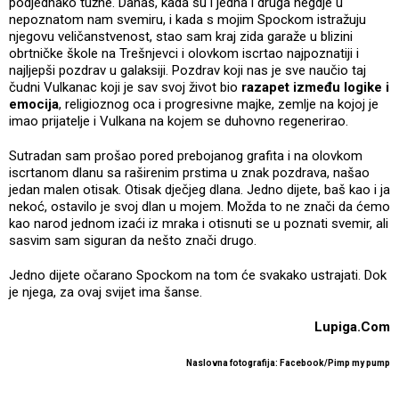
podjednako tužne. Danas, kada su i jedna i druga negdje u
nepoznatom nam svemiru, i kada s mojim Spockom istražuju
njegovu veličanstvenost, stao sam kraj zida garaže u blizini
obrtničke škole na Trešnjevci i olovkom iscrtao najpoznatiji i
najljepši pozdrav u galaksiji. Pozdrav koji nas je sve naučio taj
čudni Vulkanac koji je sav svoj život bio
razapet između logike i
emocija
, religioznog oca i progresivne majke, zemlje na kojoj je
imao prijatelje i Vulkana na kojem se duhovno regenerirao.
Sutradan sam prošao pored prebojanog grafita i na olovkom
iscrtanom dlanu sa raširenim prstima u znak pozdrava, našao
jedan malen otisak. Otisak dječjeg dlana. Jedno dijete, baš kao i ja
nekoć, ostavilo je svoj dlan u mojem. Možda to ne znači da ćemo
kao narod jednom izaći iz mraka i otisnuti se u poznati svemir, ali
sasvim sam siguran da nešto znači drugo.
Jedno dijete očarano Spockom na tom će svakako ustrajati. Dok
je njega, za ovaj svijet ima šanse.
Lupiga.Com
Naslovna fotografija: Facebook/Pimp my pump