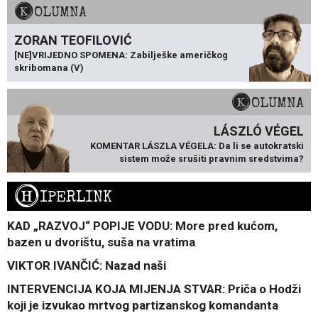
KOLUMNA
ZORAN TEOFILOVIĆ
[NE]VRIJEDNO SPOMENA: Zabilješke američkog
skribomana (V)
KOLUMNA
LÁSZLÓ VÉGEL
KOMENTAR LÁSZLA VÉGELA: Da li se autokratski
sistem može srušiti pravnim sredstvima?
H
IPERLINK
KAD „RAZVOJ“ POPIJE VODU: More pred kućom,
bazen u dvorištu, suša na vratima
VIKTOR IVANČIĆ: Nazad naši
INTERVENCIJA KOJA MIJENJA STVAR: Priča o Hodži
koji je izvukao mrtvog partizanskog komandanta