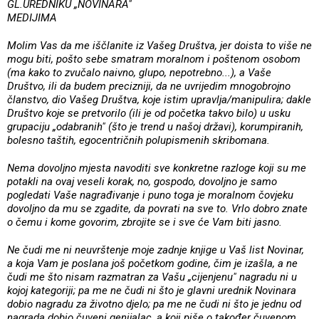
GL.UREDNIKU „NOVINARA"
MEDIJIMA
Molim Vas da me iščlanite iz Vašeg Društva, jer doista to više ne
mogu biti, pošto sebe smatram moralnom i poštenom osobom
(ma kako to zvučalo naivno, glupo, nepotrebno...), a Vaše
Društvo, ili da budem precizniji, da ne uvrijedim mnogobrojno
članstvo, dio Vašeg Društva, koje istim upravlja/manipulira; dakle
Društvo koje se pretvorilo (ili je od početka takvo bilo) u usku
grupaciju „odabranih" (što je trend u našoj državi), korumpiranih,
bolesno taštih, egocentričnih polupismenih skribomana.
Nema dovoljno mjesta navoditi sve konkretne razloge koji su me
potakli na ovaj veseli korak, no, gospodo, dovoljno je samo
pogledati Vaše nagrađivanje i puno toga je moralnom čovjeku
dovoljno da mu se zgadite, da povrati na sve to. Vrlo dobro znate
o čemu i kome govorim, zbrojite se i sve će Vam biti jasno.
Ne čudi me ni neuvrštenje moje zadnje knjige u Vaš list Novinar,
a koja Vam je poslana još početkom godine, čim je izašla, a ne
čudi me što nisam razmatran za Vašu „cijenjenu" nagradu ni u
kojoj kategoriji; pa me ne čudi ni što je glavni urednik Novinara
dobio nagradu za životno djelo; pa me ne čudi ni što je jednu od
nagrada dobio čuveni genijalac, a koji piše o također čuvenom