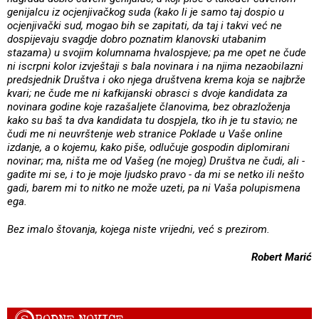
genijalcu iz ocjenjivačkog suda (kako li je samo taj dospio u
ocjenjivački sud, mogao bih se zapitati, da taj i takvi već ne
dospijevaju svagdje dobro poznatim klanovski utabanim
stazama) u svojim kolumnama hvalospjeve; pa me opet ne čude
ni iscrpni kolor izvještaji s bala novinara i na njima nezaobilazni
predsjednik Društva i oko njega društvena krema koja se najbrže
kvari; ne čude me ni kafkijanski obrasci s dvoje kandidata za
novinara godine koje razašaljete članovima, bez obrazloženja
kako su baš ta dva kandidata tu dospjela, tko ih je tu stavio; ne
čudi me ni neuvrštenje web stranice Poklade u Vaše online
izdanje, a o kojemu, kako piše, odlučuje gospodin diplomirani
novinar; ma, ništa me od Vašeg (ne mojeg) Društva ne čudi, ali -
gadite mi se, i to je moje ljudsko pravo - da mi se netko ili nešto
gadi, barem mi to nitko ne može uzeti, pa ni Vaša polupismena
ega.
Bez imalo štovanja, kojega niste vrijedni, već s prezirom.
Robert Marić