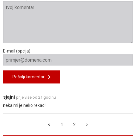
E-mail (opcija)
Pošalji komentar
sjajni
prije više od 21 godinu
neka mi je neko rekao!
<
1
2
>