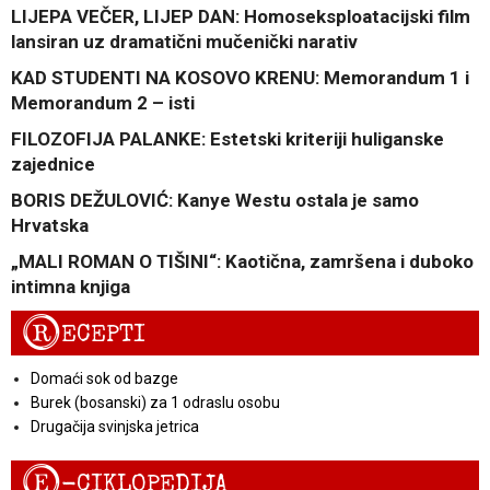
LIJEPA VEČER, LIJEP DAN: Homoseksploatacijski film
lansiran uz dramatični mučenički narativ
KAD STUDENTI NA KOSOVO KRENU: Memorandum 1 i
Memorandum 2 – isti
FILOZOFIJA PALANKE: Estetski kriteriji huliganske
zajednice
BORIS DEŽULOVIĆ: Kanye Westu ostala je samo
Hrvatska
„MALI ROMAN O TIŠINI“: Kaotična, zamršena i duboko
intimna knjiga
R
ECEPTI
Domaći sok od bazge
Burek (bosanski) za 1 odraslu osobu
Drugačija svinjska jetrica
E
-CIKLOPEDIJA