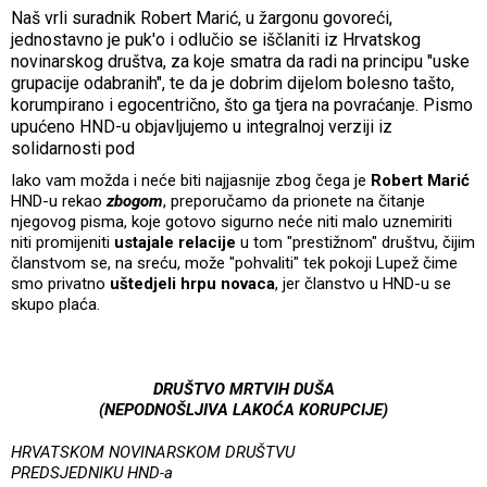
Naš vrli suradnik Robert Marić, u žargonu govoreći,
jednostavno je puk'o i odlučio se iščlaniti iz Hrvatskog
novinarskog društva, za koje smatra da radi na principu "uske
grupacije odabranih", te da je dobrim dijelom bolesno tašto,
korumpirano i egocentrično, što ga tjera na povraćanje. Pismo
upućeno HND-u objavljujemo u integralnoj verziji iz
solidarnosti pod
Iako vam možda i neće biti najjasnije zbog čega je
Robert Marić
HND-u rekao
zbogom
, preporučamo da prionete na čitanje
njegovog pisma, koje gotovo sigurno neće niti malo uznemiriti
niti promijeniti
ustajale relacije
u tom "prestižnom" društvu, čijim
članstvom se, na sreću, može "pohvaliti" tek pokoji Lupež čime
smo privatno
uštedjeli hrpu novaca
, jer članstvo u HND-u se
skupo plaća.
DRUŠTVO MRTVIH DUŠA
(NEPODNOŠLJIVA LAKOĆA KORUPCIJE)
HRVATSKOM NOVINARSKOM DRUŠTVU
PREDSJEDNIKU HND-a