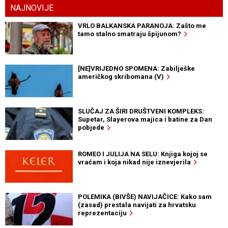
NAJNOVIJE
VRLO BALKANSKA PARANOJA: Zašto me
tamo stalno smatraju špijunom?
[NE]VRIJEDNO SPOMENA: Zabilješke
američkog skribomana (V)
SLUČAJ ZA ŠIRI DRUŠTVENI KOMPLEKS:
Supetar, Slayerova majica i batine za Dan
pobjede
ROMEO I JULIJA NA SELU: Knjiga kojoj se
vraćam i koja nikad nije iznevjerila
POLEMIKA (BIVŠE) NAVIJAČICE: Kako sam
(zasad) prestala navijati za hrvatsku
reprezentaciju