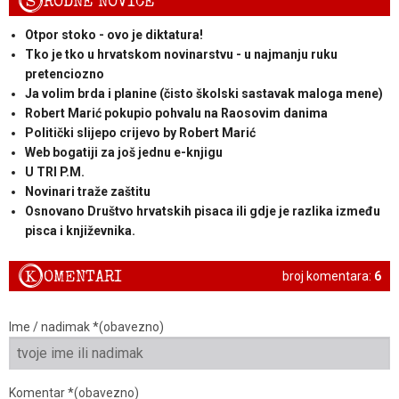
S
RODNE NOVICE
Otpor stoko - ovo je diktatura!
Tko je tko u hrvatskom novinarstvu - u najmanju ruku
pretenciozno
Ja volim brda i planine (čisto školski sastavak maloga mene)
Robert Marić pokupio pohvalu na Raosovim danima
Politički slijepo crijevo by Robert Marić
Web bogatiji za još jednu e-knjigu
U TRI P.M.
Novinari traže zaštitu
Osnovano Društvo hrvatskih pisaca ili gdje je razlika između
pisca i književnika.
K
OMENTARI
broj komentara:
6
Ime / nadimak *(obavezno)
Komentar *(obavezno)