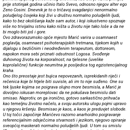
prije stotinjak godina učinio Italo Svevo, odnosno njegov alter ego
Zeno Cosini. Dnevnik je to o tričavoj svagdanjici nenormalno
poludjelog čovjeka koji živi u društvu normalno poludjelih ljudi,
kako to bez okolišanja kaže sam autor, i koji iskustveno spoznaje
više no trivijalnu istinu kako ništa u životu nije tako loše a da ne
bi moglo biti još i gore.
Ovo zdravorazumsko opće mjesto Marić varira u osamnaest
poglavlja, osamnaest psihoterapijskih tretmana, tijekom kojih u
dijalogu s bezličnim i neodređenim terapeutom, dottoreom,
napokon mora sebi priznati odsutnost Logosa. Svođenje
duhovnog života na korporalnost, na tjelesne (uvelike
koprolalične) funkcije neumitna je posljedica tog egzistencijalnog
kraha.
Ono što preostaje jest bujica nepovezanih, isprekidanih riječi i
rečenica koje bi htjele biti suvisle, ali im to nije suđeno. One su
tek ljuske kojima se poigrava olujno more besmisla, a Marić je
dovoljno iskusan moreplovac da ne pokušava besmislu dati
smisao. Naprotiv, on ga ironično, gotovo sarkastično prihvaća
kao temeljnu životno načelo, a svoju autorsku ulogu pojmi upravo
u njegovu kršenju. Besmisao je kaos, a kaos je preduvjet slobode.
U toj točci započinje Marićevo razorno anarhoidno poigravanje
referencijalnim odsječcima stvarnosti i jezikom, njegovo opiranje
sveopćoj maskerati normalno poludjelih ljudi. U tom su smislu