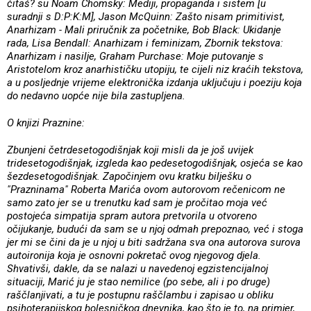
čitaš? su Noam Chomsky: Mediji, propaganda i sistem [u
suradnji s D:P:K:M], Jason McQuinn: Zašto nisam primitivist,
Anarhizam - Mali priručnik za početnike, Bob Black: Ukidanje
rada, Lisa Bendall: Anarhizam i feminizam, Zbornik tekstova:
Anarhizam i nasilje, Graham Purchase: Moje putovanje s
Aristotelom kroz anarhističku utopiju, te cijeli niz kraćih tekstova,
a u posljednje vrijeme elektronička izdanja uključuju i poeziju koja
do nedavno uopće nije bila zastupljena.
O knjizi Praznine:
Zbunjeni četrdesetogodišnjak koji misli da je još uvijek
tridesetogodišnjak, izgleda kao pedesetogodišnjak, osjeća se kao
šezdesetogodišnjak. Započinjem ovu kratku bilješku o
"Prazninama" Roberta Marića ovom autorovom rečenicom ne
samo zato jer se u trenutku kad sam je pročitao moja već
postojeća simpatija spram autora pretvorila u otvoreno
očijukanje, budući da sam se u njoj odmah prepoznao, već i stoga
jer mi se čini da je u njoj u biti sadržana sva ona autorova surova
autoironija koja je osnovni pokretač ovog njegovog djela.
Shvativši, dakle, da se nalazi u navedenoj egzistencijalnoj
situaciji, Marić ju je stao nemilice (po sebe, ali i po druge)
raščlanjivati, a tu je postupnu raščlambu i zapisao u obliku
psihoterapijskog bolesničkog dnevnika, kao što je to, na primjer,