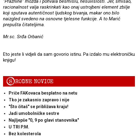
"Praznine" možda i pohvala besmislu, nesuvislosti. Jer, smisao,
racionalnost valja raskrinkati kao onaj ustrojbeni element zbilje
koji sputava autentičnost ljudskog bivanja, makar ono bilo
naizgled svedeno na osnovne tjelesne funkcije. A to Marić
prepušta čitateljima.
Mr.sc. Srđa Orbanić
Eto jeste li vidjeli da sam govorio istinu. Pa izdalo mu elektroničku
knjigu!
S
RODNE NOVICE
Priče FAKovaca besplatno na netu
Tko je zakasnio zapravo i nije
"Što čitaš" se približava kraju!
Jadi umobolničke sestre
Najljepše "0, 9 po glavi stanovnika"
U TRI P.M.
Bez kolesterola