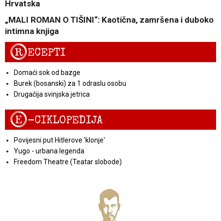
Hrvatska
„MALI ROMAN O TIŠINI“: Kaotična, zamršena i duboko
intimna knjiga
R
ECEPTI
Domaći sok od bazge
Burek (bosanski) za 1 odraslu osobu
Drugačija svinjska jetrica
E
-CIKLOPEDIJA
Povijesni put Hitlerove 'klonje'
Yugo - urbana legenda
Freedom Theatre (Teatar slobode)