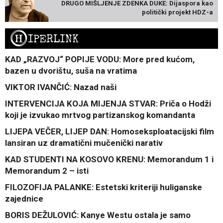
DRUGO MIŠLJENJE ZDENKA DUKE: Dijaspora kao
politički projekt HDZ-a
H
IPERLINK
KAD „RAZVOJ“ POPIJE VODU: More pred kućom,
bazen u dvorištu, suša na vratima
VIKTOR IVANČIĆ: Nazad naši
INTERVENCIJA KOJA MIJENJA STVAR: Priča o Hodži
koji je izvukao mrtvog partizanskog komandanta
LIJEPA VEČER, LIJEP DAN: Homoseksploatacijski film
lansiran uz dramatični mučenički narativ
KAD STUDENTI NA KOSOVO KRENU: Memorandum 1 i
Memorandum 2 – isti
FILOZOFIJA PALANKE: Estetski kriteriji huliganske
zajednice
BORIS DEŽULOVIĆ: Kanye Westu ostala je samo