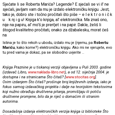
Sjećate li se Roberta Marića? Legende? E sjećali se vi il' ne
sjećali, javljam vam da mu je izdalo elektroničku knjigu. Jest,
tako je, dobro ste i točno pročitali što piše – e l e k t r o n i č k
u k nj i g u! Knjiga k'o knjiga, al' elektronička. Ma znaš ono,
nije na papiru, al' mo'š je pren'jet i na papir. Dakle, želiš li
štogod kvalitetno pročitati, onako za džabalesku, morat ćeš
na
Istina je to što rekoh u ubodu, izdalo mu je (njemu, pa
Robertu
Mariću
, kako kome?) elektroničku knjigu. Ako mi ne vjerujete, evo
tu pred vama je dokaz, pa se slobodno uvjerite ...
Knjiga Praznine je u tiskanoj verziji objavljena u Puli 2003. godine
(izdavač Libro,
www.naklada-libro.net
), a od 12. siječnja 2004. je
dostupna i na stranicama Što čitaš? [
www.stocitas.org
].
Ovim izdanjem Što čitaš? proširuje broj književnih izdanja, iako je
fokus samog izdavačkog projekta i dalje na teorijskim tekstovima
koji nužno obrađuju društvena pitanja, promišljaju ili potiču
društvene promjene, bilo da je riječ o domaćim ili stranim
autorima.
Dosadašnja izdanja elektroničkih verzija knjiga iz biblioteke Što