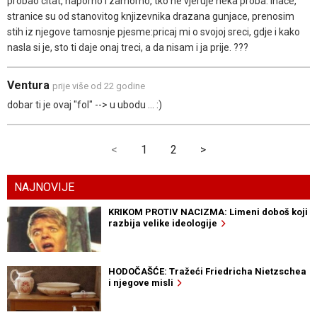
probao citat, naporno i zamorno, tko ne vjeruje neka proba. inace,
stranice su od stanovitog knjizevnika drazana gunjace, prenosim
stih iz njegove tamosnje pjesme:pricaj mi o svojoj sreci, gdje i kako
nasla si je, sto ti daje onaj treci, a da nisam i ja prije. ???
Ventura
prije više od 22 godine
dobar ti je ovaj "fol" --> u ubodu ... :)
<
1
2
>
NAJNOVIJE
KRIKOM PROTIV NACIZMA: Limeni doboš koji
razbija velike ideologije
HODOČAŠĆE: Tražeći Friedricha Nietzschea
i njegove misli