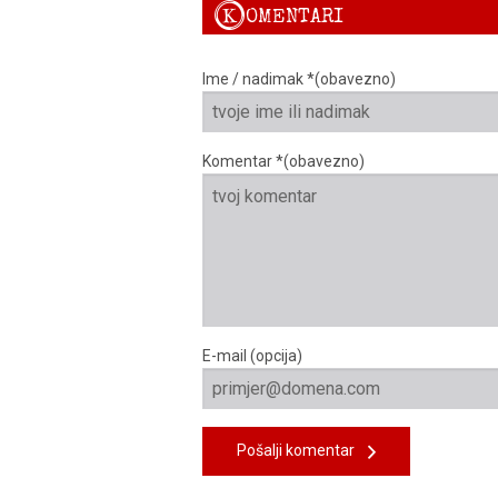
K
OMENTARI
Ime / nadimak *(obavezno)
Komentar *(obavezno)
E-mail (opcija)
Pošalji komentar