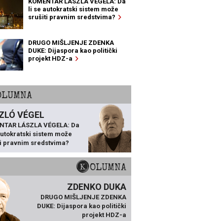
KOMENTAR LÁSZLA VÉGELA: Da
li se autokratski sistem može
srušiti pravnim sredstvima?
DRUGO MIŠLJENJE ZDENKA
DUKE: Dijaspora kao politički
projekt HDZ-a
KOLUMNA
ZLÓ VÉGEL
NTAR LÁSZLA VÉGELA: Da
 autokratski sistem može
ti pravnim sredstvima?
KOLUMNA
ZDENKO DUKA
DRUGO MIŠLJENJE ZDENKA
DUKE: Dijaspora kao politički
projekt HDZ-a