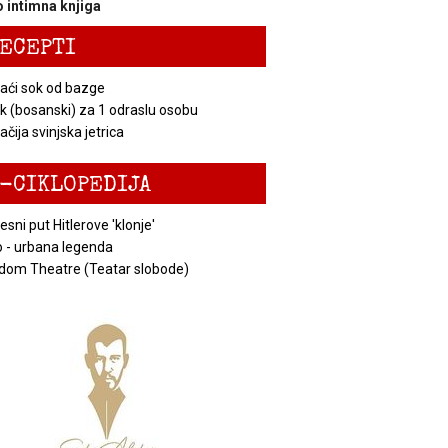
 intimna knjiga
ECEPTI
ći sok od bazge
k (bosanski) za 1 odraslu osobu
čija svinjska jetrica
-CIKLOPEDIJA
esni put Hitlerove 'klonje'
 - urbana legenda
dom Theatre (Teatar slobode)