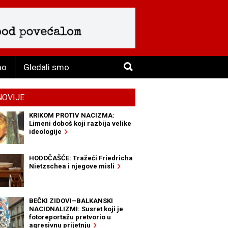
mo
Gledali smo
NOVIJE
KRIKOM PROTIV NACIZMA:
Limeni doboš koji razbija velike
ideologije
HODOČAŠĆE: Tražeći Friedricha
Nietzschea i njegove misli
BEČKI ZIDOVI–BALKANSKI
NACIONALIZMI: Susret koji je
fotoreportažu pretvorio u
agresivnu prijetnju