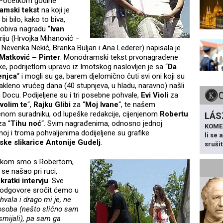
. Početkom godine
amski tekst
na koji je
i bilo, kako to biva,
 dobiva nagradu “
Ivan
iriju (Hrvojka Mihanović –
, Nevenka Nekić,
Branka Buljan i Ana Lederer) napisala je
 Matković – Pinter
. Monodramski tekst prvonagrađene
e, podrijetlom upravo iz Imotskog naslovljen je sa “
Da
enjca
“ i mogli su ga, barem djelomično čuti svi oni koji su
akleno vrućeg dana (40 stupnjeva, u hladu, naravno) našli
Docu. Podijeljene su i tri posebne pohvale,
Evi Violi
za
 volim te
“,
Rajku Glibi
za “
Moj Ivane
“, te našem
om suradniku, od lupeške redakcije, cijenjenom
Robertu
LÁS
a “
Tihu noć
“. Svim nagrađenima, odnosno jednoj
KOME
oj i troma pohvaljenima dodijeljene su grafike
li se
ke slikarice Antonije Gudelj
.
sruši
likom smo s Robertom,
 se našao pri ruci,
i
kratki intervju
. Sve
 odgovore sročit ćemo u
hvala i drago mi je, ne
osoba (nešto slično sam
 smijali), pa sam ga