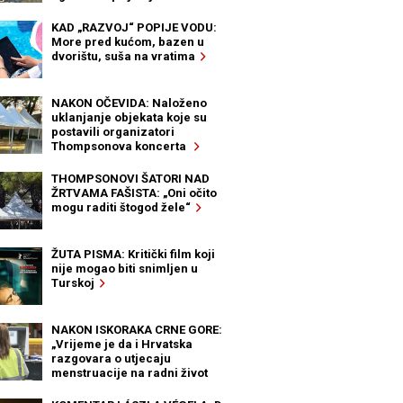
KAD „RAZVOJ“ POPIJE VODU:
More pred kućom, bazen u
dvorištu, suša na vratima
NAKON OČEVIDA: Naloženo
uklanjanje objekata koje su
postavili organizatori
Thompsonova koncerta
THOMPSONOVI ŠATORI NAD
ŽRTVAMA FAŠISTA: „Oni očito
mogu raditi štogod žele“
ŽUTA PISMA: Kritički film koji
nije mogao biti snimljen u
Turskoj
NAKON ISKORAKA CRNE GORE:
„Vrijeme je da i Hrvatska
razgovara o utjecaju
menstruacije na radni život
žena“