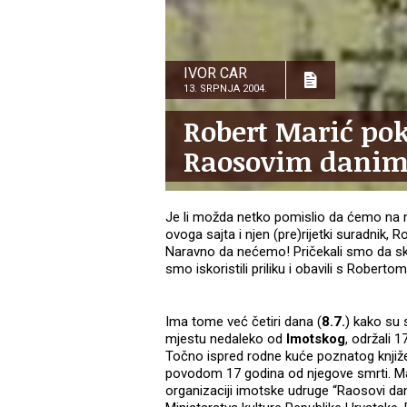
IVOR CAR
13. SRPNJA 2004.
Robert Marić po
Raosovim dani
Je li možda netko pomislio da ćemo na naš
ovoga sajta i njen (pre)rijetki suradni
Naravno da nećemo! Pričekali smo da ske
smo iskoristili priliku i obavili s Roberto
Ima tome već četiri dana (
8.7.
) kako su
mjestu nedaleko od
Imotskog
, održali 1
Točno ispred rodne kuće poznatog knjiž
povodom 17 godina od njegove smrti. Ma
organizaciji imotske udruge “Raosovi dan