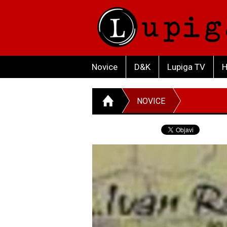
Novice
D&K
Lupiga TV
H
NOVICE