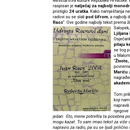
Ministarstva kulture Republike Hrvatske
raspisan je
natječaj
za najbolji monodr
pristiglo
24 uratka
. Kako namještanja ne b
radovi su se slali
pod šifrom
, a najbolji
Raos
“. Ove godine najbolji tekst prema ž
Salopek
Ljiljana
Osječank
pitaju k
se tog p
u Malom 
“
Živote,
povremen
Mariću
z
nagrađen
akadems
Tom pri
koji nam
napravil
njegove
jedan:
Eto, mene potrefila ta posebna po
mogu kazat. To sam imao tekst za više 
napravio za radio, pa su se ljudi prilično