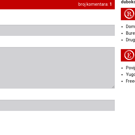
duboko
broj komentara:
1
R
Doma
Bure
Druga
E
Povij
Yugo
Free