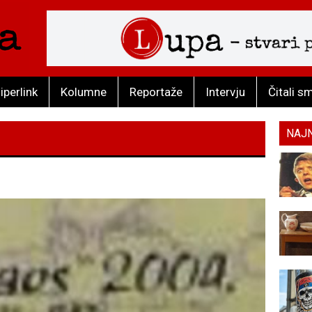
iperlink
Kolumne
Reportaže
Intervju
Čitali s
NAJ