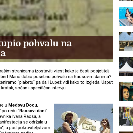
kupio pohvalu na
ma
im stranicama izostaviti vijest kako je česti posjetitelj
k, Robert Marić dobio posebnu pohvalu na Raosovim danima?
niramo "plaketu" pa da i Lupež vidi kako to izgleda. Usput
m kratak, sočan i specifičan intervju
 se u
Medovu Docu
,
7 po redu “
Raosovi dani
“.
evnika Ivana Raosa, a
nifestacija se održala u
i“, a pod pokroviteljstvom