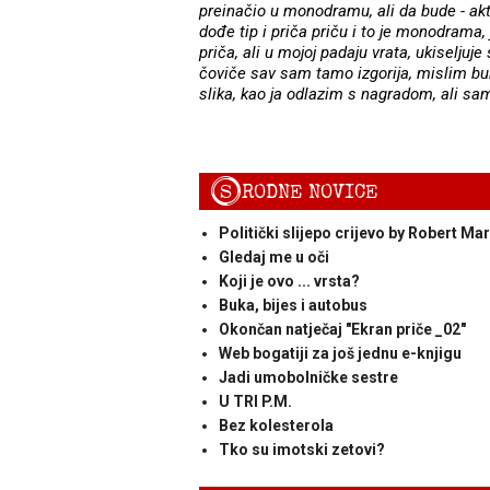
preinačio u monodramu, ali da bude - akt
dođe tip i priča priču i to je monodrama
priča, ali u mojoj padaju vrata, ukiseljuje
čoviče sav sam tamo izgorija, mislim buk
slika, kao ja odlazim s nagradom, ali sam
S
RODNE NOVICE
Politički slijepo crijevo by Robert Mar
Gledaj me u oči
Koji je ovo ... vrsta?
Buka, bijes i autobus
Okončan natječaj "Ekran priče _02"
Web bogatiji za još jednu e-knjigu
Jadi umobolničke sestre
U TRI P.M.
Bez kolesterola
Tko su imotski zetovi?