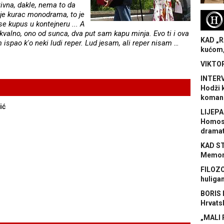
ivna, dakle, nema to da
, je kurac monodrama, to je
H
 se kupus u kontejneru ... A
valno, ono od sunca, dva put sam kapu minja. Evo ti i ova
KAD „R
 ispao k'o neki ludi reper. Lud jesam, ali reper nisam …
kućom,
VIKTOR
INTERV
Hodži 
koman
ić
LIJEPA
Homose
dramat
KAD S
Memora
FILOZO
huliga
BORIS 
Hrvats
„MALI 