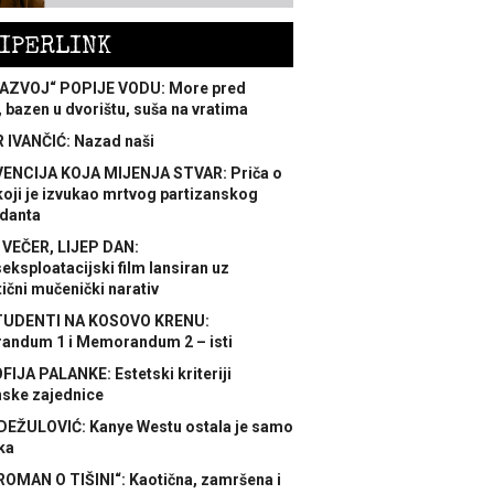
IPERLINK
AZVOJ“ POPIJE VODU: More pred
 bazen u dvorištu, suša na vratima
 IVANČIĆ: Nazad naši
ENCIJA KOJA MIJENJA STVAR: Priča o
koji je izvukao mrtvog partizanskog
danta
 VEČER, LIJEP DAN:
ksploatacijski film lansiran uz
ični mučenički narativ
TUDENTI NA KOSOVO KRENU:
ndum 1 i Memorandum 2 – isti
FIJA PALANKE: Estetski kriteriji
nske zajednice
DEŽULOVIĆ: Kanye Westu ostala je samo
ka
ROMAN O TIŠINI“: Kaotična, zamršena i