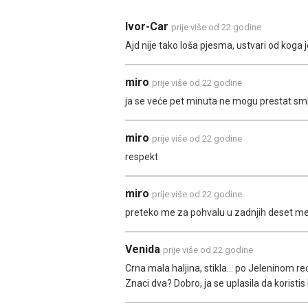
Ivor-Car
prije više od 22 godine
Ajd nije tako loša pjesma, ustvari od koga je 
miro
prije više od 22 godine
ja se veće pet minuta ne mogu prestat smi
miro
prije više od 22 godine
respekt
miro
prije više od 22 godine
preteko me za pohvalu u zadnjih deset m
Venida
prije više od 22 godine
Crna mala haljina, stikla... po Jeleninom re
Znaci dva? Dobro, ja se uplasila da koristis 