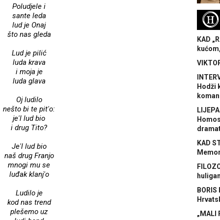
Poludjele i
sante leda
H
lud je Onaj
što nas gleda
KAD „R
kućom,
Lud je pilić
luda krava
VIKTOR
i moja je
INTERV
luda glava
Hodži 
koman
Oj ludilo
nešto bi te pit'o:
LIJEPA
je'l lud bio
Homose
i drug Tito?
dramat
KAD S
Je'l lud bio
Memora
naš drug Franjo
mnogi mu se
FILOZO
luđak klanj'o
huliga
BORIS 
Ludilo je
Hrvats
kod nas trend
plešemo uz
„MALI 