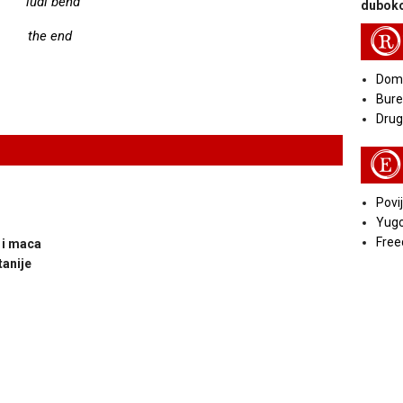
ludi bend
duboko
R
the end
Doma
Bure
Druga
E
Povij
Yugo
Free
 i maca
tanije