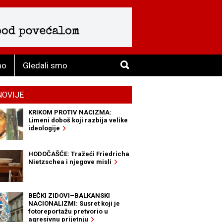
mo
Gledali smo
NOVIJE
KRIKOM PROTIV NACIZMA:
Limeni doboš koji razbija velike
ideologije
HODOČAŠĆE: Tražeći Friedricha
Nietzschea i njegove misli
BEČKI ZIDOVI–BALKANSKI
NACIONALIZMI: Susret koji je
fotoreportažu pretvorio u
agresivnu prijetnju