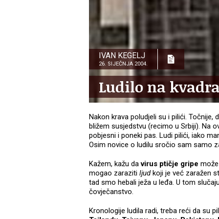
IVAN KEGELJ
26. SIJEČNJA 2004.
Ludilo na kvadra
Nakon krava poludjeli su i pilići. Točnije, 
bližem susjedstvu (recimo u Srbiji). Na o
pobjesni i poneki pas. Ludi pilići, iako m
Osim novice o ludilu sročio sam samo za
Kažem, kažu da
virus ptičje gripe
može u
mogao zaraziti
ljud
koji je već zaražen 
tad smo hebali ježa u leđa. U tom slučaju
čovječanstvo.
Kronologije ludila radi, treba reći da su pil