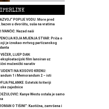
IPERLINK
AZVOJ“ POPIJE VODU: More pred
 bazen u dvorištu, suša na vratima
 IVANČIĆ: Nazad naši
ENCIJA KOJA MIJENJA STVAR: Priča o
koji je izvukao mrtvog partizanskog
danta
 VEČER, LIJEP DAN:
ksploatacijski film lansiran uz
ični mučenički narativ
TUDENTI NA KOSOVO KRENU:
ndum 1 i Memorandum 2 – isti
FIJA PALANKE: Estetski kriteriji
nske zajednice
DEŽULOVIĆ: Kanye Westu ostala je samo
ka
ROMAN O TIŠINI“: Kaotična, zamršena i