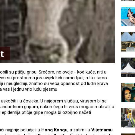
t
dobili su ptičju gripu. Srećom, ne ovdje - kod kuće, niti u
vim su prostorima još uvijek ludi samo ljudi, a tu i tamo
anji i neugledniji, znatno su veća opasnost od ludih krava.
 vas i jednu vrlo ludu pjesmu
skočiti i u čovjeka. U najgorem slučaju, virusom bi se
standardnom gripom, nakon čega bi virus mogao mutirati, a
 epidemija ptičje gripe mogla bi ozbiljno načeti
ići najprije poludjeli u
Hong Kongu
, a zatim i u
Vijetnamu
,