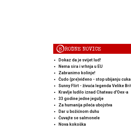
S
RODNE NOVICE
Dokaz da je svijet lud!
Nema sira i vrhnja u EU
Zabranimo kolinje!
Čudo (pre)viđeno - stop ubijanju cuka
Sunny Flirt - živuća legenda Velike Bri
Kravlje ludilo iznad Chateau d'Oex-a
33 godine jedne jegulje
Za humanija pileća ubojstva
Dar u božićnom duhu
Čuvajte se salmonele
Nova kokoška