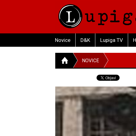
Novice
D&K
Lupiga TV
H
NOVICE