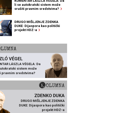
KOMENTAR LÁSZLA VÉGELA: Da
li se autokratski sistem može
srušiti pravnim sredstvima?
DRUGO MIŠLJENJE ZDENKA
DUKE: Dijaspora kao politički
projekt HDZ-a
KOLUMNA
ZLÓ VÉGEL
NTAR LÁSZLA VÉGELA: Da
 autokratski sistem može
ti pravnim sredstvima?
KOLUMNA
ZDENKO DUKA
DRUGO MIŠLJENJE ZDENKA
DUKE: Dijaspora kao politički
projekt HDZ-a