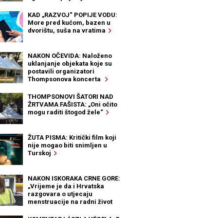
KAD „RAZVOJ“ POPIJE VODU:
More pred kućom, bazen u
dvorištu, suša na vratima
NAKON OČEVIDA: Naloženo
uklanjanje objekata koje su
postavili organizatori
Thompsonova koncerta
THOMPSONOVI ŠATORI NAD
ŽRTVAMA FAŠISTA: „Oni očito
mogu raditi štogod žele“
ŽUTA PISMA: Kritički film koji
nije mogao biti snimljen u
Turskoj
NAKON ISKORAKA CRNE GORE:
„Vrijeme je da i Hrvatska
razgovara o utjecaju
menstruacije na radni život
žena“