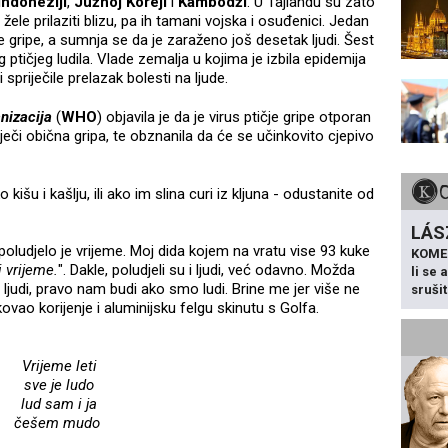
Indoneziji
,
Južnoj Koreji
i
Kambodži
. U Tajlandu su zato
ne žele prilaziti blizu, pa ih tamani vojska i osuđenici. Jedan
je gripe, a sumnja se da je zaraženo još desetak ljudi. Šest
tičjeg ludila. Vlade zemalja u kojima je izbila epidemija
 spriječile prelazak bolesti na ljude.
nizacija
(
WHO
) objavila je da je virus ptičje gripe otporan
 liječi obična gripa, te obznanila da će se učinkovito cjepivo
kišu i kašlju, ili ako im slina curi iz kljuna - odustanite od
LÁS
a poludjelo je vrijeme. Moj dida kojem na vratu vise 93 kuke
KOME
i vrijeme.
". Dakle, poludjeli su i ljudi, već odavno. Možda
li se
me ljudi, pravo nam budi ako smo ludi. Brine me jer više ne
sruši
vao korijenje i aluminijsku felgu skinutu s Golfa.
Vrijeme leti
sve je ludo
lud sam i ja
češem mudo