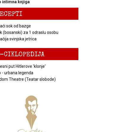
 intimna knjiga
ECEPTI
ći sok od bazge
k (bosanski) za 1 odraslu osobu
čija svinjska jetrica
-CIKLOPEDIJA
esni put Hitlerove 'klonje'
 - urbana legenda
dom Theatre (Teatar slobode)