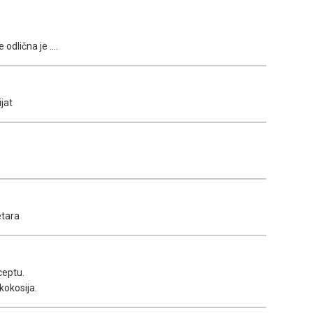
odlična je ....
jat
etara
ceptu.
kokosija.