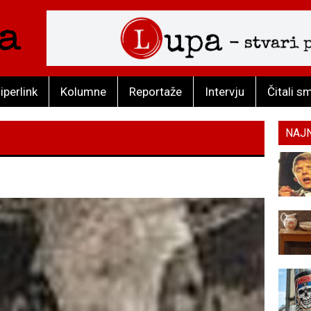
iperlink
Kolumne
Reportaže
Intervju
Čitali s
NAJ