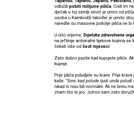
Tajlandu
,
Tajvanu
,
Japanu
,
Pakistanu
,
odlučili
pobiti milijune pilića
. Civili im 
dječak u toj zemlji sinoć je umro od ptič
osoba u Kambodži također je umrlo zbog p
naredile su masovne pokolje pilića ne bi li
U isto vrijeme,
Svjetska zdravstvena orga
na jeftinije antiviralne lijekove kojima se
čekati više od
šest mjeseci
.
Zato dobro pazite kad kupujete piliće. Ako 
kupnje.
Prije pilića poludjele su krave. Prije krav
kaže: "
Sine, kad polude ljudi onda poludi 
nikad ni nisu bili normalni. Ali ne brinu 
znam što bi jeo. Jutros sam zato doručko