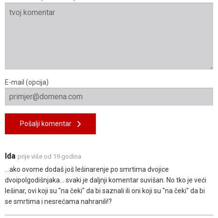
E-mail (opcija)
Pošalji komentar
Ida
prije više od 19 godina
...ako ovome dodaš još lešinarenje po smrtima dvojice
dvoipolgodišnjaka... svaki je daljnji komentar suvišan. No tko je veći
lešinar, ovi koji su "na čeki" da bi saznali ili oni koji su "na čeki" da bi
se smrtima i nesrećama nahranili!?