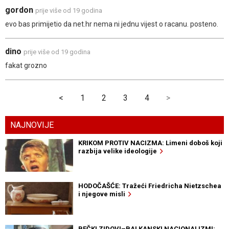
gordon
prije više od 19 godina
evo bas primijetio da net.hr nema ni jednu vijest o racanu. posteno.
dino
prije više od 19 godina
fakat grozno
<
1
2
3
4
>
NAJNOVIJE
KRIKOM PROTIV NACIZMA: Limeni doboš koji
razbija velike ideologije
HODOČAŠĆE: Tražeći Friedricha Nietzschea
i njegove misli
BEČKI ZIDOVI–BALKANSKI NACIONALIZMI: