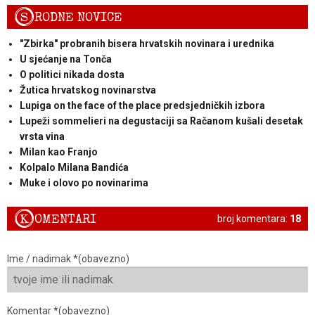
S
RODNE NOVICE
"Zbirka" probranih bisera hrvatskih novinara i urednika
U sjećanje na Tonča
O politici nikada dosta
Žutica hrvatskog novinarstva
Lupiga on the face of the place predsjedničkih izbora
Lupeži sommelieri na degustaciji sa Račanom kušali desetak
vrsta vina
Milan kao Franjo
Kolpalo Milana Bandića
Muke i olovo po novinarima
K
OMENTARI
broj komentara:
18
Ime / nadimak *(obavezno)
Komentar *(obavezno)