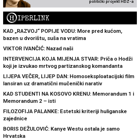
politički projekt HDZ-a
H
IPERLINK
KAD „RAZVOJ“ POPIJE VODU: More pred kućom,
bazen u dvorištu, suša na vratima
VIKTOR IVANČIĆ: Nazad naši
INTERVENCIJA KOJA MIJENJA STVAR: Priča o Hodži
koji je izvukao mrtvog partizanskog komandanta
LIJEPA VEČER, LIJEP DAN: Homoseksploatacijski film
lansiran uz dramatični mučenički narativ
KAD STUDENTI NA KOSOVO KRENU: Memorandum 1 i
Memorandum 2 – isti
FILOZOFIJA PALANKE: Estetski kriteriji huliganske
zajednice
BORIS DEŽULOVIĆ: Kanye Westu ostala je samo
Hrvatska