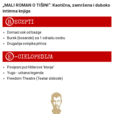
„MALI ROMAN O TIŠINI“: Kaotična, zamršena i duboko
intimna knjiga
R
ECEPTI
Domaći sok od bazge
Burek (bosanski) za 1 odraslu osobu
Drugačija svinjska jetrica
E
-CIKLOPEDIJA
Povijesni put Hitlerove 'klonje'
Yugo - urbana legenda
Freedom Theatre (Teatar slobode)