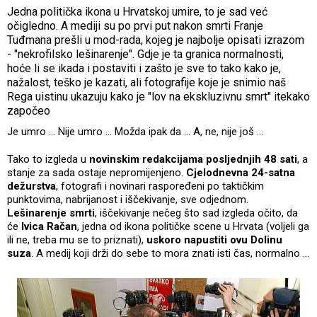
Jedna politička ikona u Hrvatskoj umire, to je sad već
očigledno. A mediji su po prvi put nakon smrti Franje
Tuđmana prešli u mod-rada, kojeg je najbolje opisati izrazom
- "nekrofilsko lešinarenje". Gdje je ta granica normalnosti,
hoće li se ikada i postaviti i zašto je sve to tako kako je,
nažalost, teško je kazati, ali fotografije koje je snimio naš
Rega uistinu ukazuju kako je "lov na ekskluzivnu smrt" itekako
započeo
Je umro ... Nije umro ... Možda ipak da ... A, ne, nije još ...
Tako to izgleda u
novinskim redakcijama posljednjih 48 sati
, a
stanje za sada ostaje nepromijenjeno.
Cjelodnevna 24-satna
dežurstva
, fotografi i novinari raspoređeni po taktičkim
punktovima, nabrijanost i iščekivanje, sve odjednom.
Lešinarenje smrti
, iščekivanje nečeg što sad izgleda očito, da
će
Ivica Račan
, jedna od ikona političke scene u Hrvata (voljeli ga
ili ne, treba mu se to priznati),
uskoro napustiti ovu Dolinu
suza
. A medij koji drži do sebe to mora znati isti čas, normalno ...