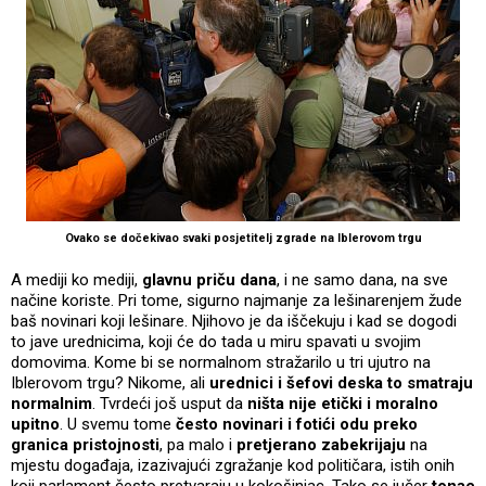
Ovako se dočekivao svaki posjetitelj zgrade na Iblerovom trgu
A mediji ko mediji,
glavnu priču dana
, i ne samo dana, na sve
načine koriste. Pri tome, sigurno najmanje za lešinarenjem žude
baš novinari koji lešinare. Njihovo je da iščekuju i kad se dogodi
to jave urednicima, koji će do tada u miru spavati u svojim
domovima. Kome bi se normalnom stražarilo u tri ujutro na
Iblerovom trgu? Nikome, ali
urednici i šefovi deska to smatraju
normalnim
. Tvrdeći još usput da
ništa nije etički i moralno
upitno
. U svemu tome
često novinari i fotići odu preko
granica pristojnosti
, pa malo i
pretjerano zabekrijaju
na
mjestu događaja, izazivajući zgražanje kod političara, istih onih
koji parlament često pretvaraju u kokošinjac. Tako se jučer
tonac