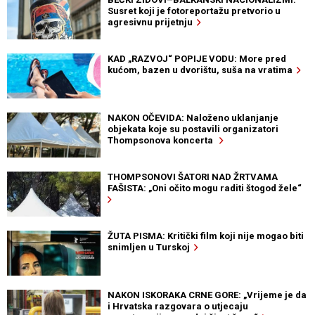
Susret koji je fotoreportažu pretvorio u
agresivnu prijetnju
KAD „RAZVOJ“ POPIJE VODU: More pred
kućom, bazen u dvorištu, suša na vratima
NAKON OČEVIDA: Naloženo uklanjanje
objekata koje su postavili organizatori
Thompsonova koncerta
THOMPSONOVI ŠATORI NAD ŽRTVAMA
FAŠISTA: „Oni očito mogu raditi štogod žele“
ŽUTA PISMA: Kritički film koji nije mogao biti
snimljen u Turskoj
NAKON ISKORAKA CRNE GORE: „Vrijeme je da
i Hrvatska razgovara o utjecaju