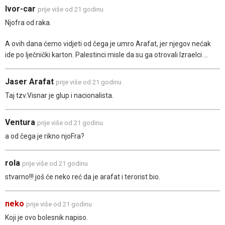
Ivor-car
prije više od 21 godinu
Njofra od raka.
A ovih dana ćemo vidjeti od čega je umro Arafat, jer njegov nećak
ide po lječnički karton. Palestinci misle da su ga otrovali Izraelci ...
Jaser Arafat
prije više od 21 godinu
Taj tzv.Visnar je glup i nacionalista.
Ventura
prije više od 21 godinu
a od čega je rikno njoFra?
rola
prije više od 21 godinu
stvarno!!! još će neko reć da je arafat i terorist bio.
neko
prije više od 21 godinu
Koji je ovo bolesnik napiso.