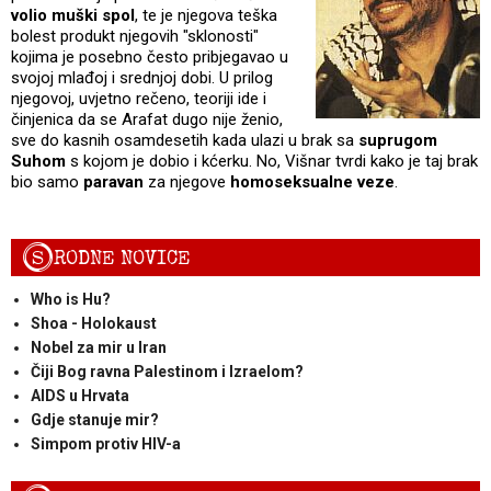
volio muški spol
, te je njegova teška
bolest produkt njegovih "sklonosti"
kojima je posebno često pribjegavao u
svojoj mlađoj i srednjoj dobi. U prilog
njegovoj, uvjetno rečeno, teoriji ide i
činjenica da se Arafat dugo nije ženio,
sve do kasnih osamdesetih kada ulazi u brak sa
suprugom
Suhom
s kojom je dobio i kćerku. No, Višnar tvrdi kako je taj brak
bio samo
paravan
za njegove
homoseksualne veze
.
S
RODNE NOVICE
Who is Hu?
Shoa - Holokaust
Nobel za mir u Iran
Čiji Bog ravna Palestinom i Izraelom?
AIDS u Hrvata
Gdje stanuje mir?
Simpom protiv HIV-a