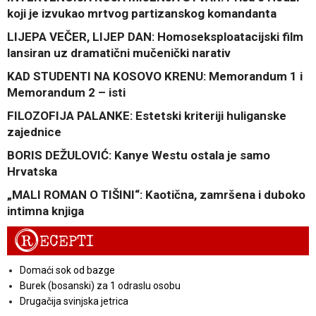
koji je izvukao mrtvog partizanskog komandanta
LIJEPA VEČER, LIJEP DAN: Homoseksploatacijski film
lansiran uz dramatični mučenički narativ
KAD STUDENTI NA KOSOVO KRENU: Memorandum 1 i
Memorandum 2 – isti
FILOZOFIJA PALANKE: Estetski kriteriji huliganske
zajednice
BORIS DEŽULOVIĆ: Kanye Westu ostala je samo
Hrvatska
„MALI ROMAN O TIŠINI“: Kaotična, zamršena i duboko
intimna knjiga
R
ECEPTI
Domaći sok od bazge
Burek (bosanski) za 1 odraslu osobu
Drugačija svinjska jetrica