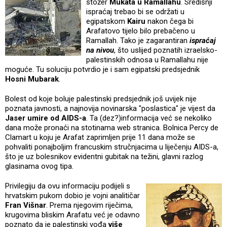
stožer
Mukata u Ramallahu
. Središnji
ispraćaj trebao bi se održati u
egipatskom
Kairu
nakon čega bi
Arafatovo tijelo bilo prebačeno u
Ramallah. Tako je zagarantiran
ispraćaj
na nivou
, što uslijed poznatih izraelsko-
palestinskih odnosa u Ramallahu nije
moguće. Tu soluciju potvrdio je i sam egipatski predsjednik
Hosni Mubarak
.
Bolest od koje boluje palestinski predsjednik još uvijek nije
poznata javnosti, a najnovija novinarska "poslastica" je vijest da
Jaser umire od AIDS-a
. Ta (dez?)informacija već se nekoliko
dana može pronaći na stotinama web stranica. Bolnica Percy de
Clamart u koju je Arafat zaprimljen prije 11 dana može se
pohvaliti ponajboljim francuskim stručnjacima u liječenju AIDS-a,
što je uz bolesnikov evidentni gubitak na težini, glavni razlog
glasinama ovog tipa.
Privilegiju da ovu informaciju podijeli s
hrvatskim pukom dobio je vojni analitičar
Fran Višnar
. Prema njegovim riječima,
krugovima bliskim Arafatu već je odavno
poznato da je palestinski vođa
više