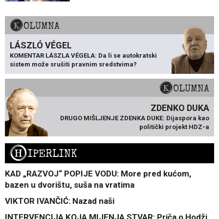
KOLUMNA
LÁSZLÓ VÉGEL
KOMENTAR LÁSZLA VÉGELA: Da li se autokratski
sistem može srušiti pravnim sredstvima?
KOLUMNA
ZDENKO DUKA
DRUGO MIŠLJENJE ZDENKA DUKE: Dijaspora kao
politički projekt HDZ-a
H
IPERLINK
KAD „RAZVOJ“ POPIJE VODU: More pred kućom,
bazen u dvorištu, suša na vratima
VIKTOR IVANČIĆ: Nazad naši
INTERVENCIJA KOJA MIJENJA STVAR: Priča o Hodži