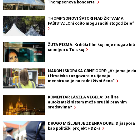
Thompsonova koncerta
THOMPSONOVI ŠATORI NAD ŽRTVAMA
FAŠISTA: „Oni očito mogu raditi štogod žele“
ŽUTA PISMA: Kritički film koji nije mogao biti
snimljen u Turskoj
NAKON ISKORAKA CRNE GORE: „Vrijeme je da
i Hrvatska razgovara o utjecaju
menstruacije na radni život žena“
KOMENTAR LÁSZLA VÉGELA: Da li se
autokratski sistem može srušiti pravnim
sredstvima?
DRUGO MIŠLJENJE ZDENKA DUKE: Dijaspora
kao politički projekt HDZ-a