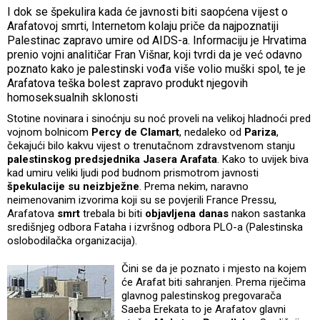
I dok se špekulira kada će javnosti biti saopćena vijest o
Arafatovoj smrti, Internetom kolaju priče da najpoznatiji
Palestinac zapravo umire od AIDS-a. Informaciju je Hrvatima
prenio vojni analitičar Fran Višnar, koji tvrdi da je već odavno
poznato kako je palestinski vođa više volio muški spol, te je
Arafatova teška bolest zapravo produkt njegovih
homoseksualnih sklonosti
Stotine novinara i sinoćnju su noć proveli na velikoj hladnoći pred
vojnom bolnicom
Percy de Clamart
, nedaleko od
Pariza
,
čekajući bilo kakvu vijest o trenutačnom zdravstvenom stanju
palestinskog predsjednika Jasera Arafata
. Kako to uvijek biva
kad umiru veliki ljudi pod budnom prismotrom javnosti
špekulacije
su neizbježne
. Prema nekim, naravno
neimenovanim izvorima koji su se povjerili France Pressu,
Arafatova
smrt
trebala bi biti
objavljena danas
nakon sastanka
središnjeg odbora Fataha i izvršnog odbora PLO-a (Palestinska
oslobodilačka organizacija).
Čini se da je poznato i mjesto na kojem
će Arafat biti sahranjen. Prema riječima
glavnog palestinskog pregovarača
Saeba Erekata to je Arafatov glavni