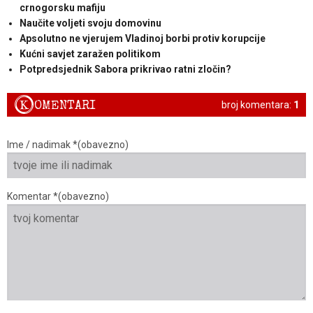
crnogorsku mafiju
Naučite voljeti svoju domovinu
Apsolutno ne vjerujem Vladinoj borbi protiv korupcije
Kućni savjet zaražen politikom
Potpredsjednik Sabora prikrivao ratni zločin?
K
OMENTARI
broj komentara:
1
Ime / nadimak *(obavezno)
Komentar *(obavezno)