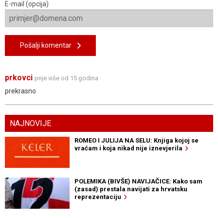
E-mail (opcija)
Pošalji komentar
prkovci
prije više od 15 godina
prekrasno
NAJNOVIJE
ROMEO I JULIJA NA SELU: Knjiga kojoj se
vraćam i koja nikad nije iznevjerila
POLEMIKA (BIVŠE) NAVIJAČICE: Kako sam
(zasad) prestala navijati za hrvatsku
reprezentaciju