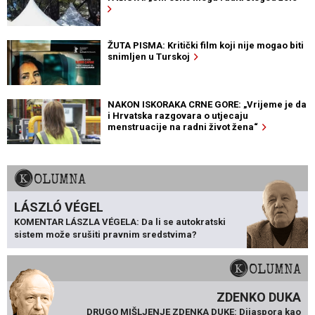
ŽUTA PISMA: Kritički film koji nije mogao biti
snimljen u Turskoj
NAKON ISKORAKA CRNE GORE: „Vrijeme je da
i Hrvatska razgovara o utjecaju
menstruacije na radni život žena“
KOLUMNA
LÁSZLÓ VÉGEL
KOMENTAR LÁSZLA VÉGELA: Da li se autokratski
sistem može srušiti pravnim sredstvima?
KOLUMNA
ZDENKO DUKA
DRUGO MIŠLJENJE ZDENKA DUKE: Dijaspora kao