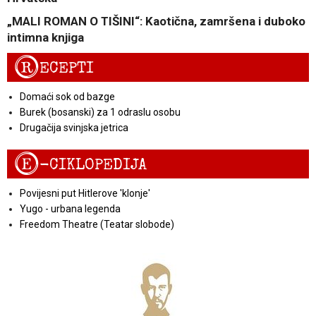
„MALI ROMAN O TIŠINI“: Kaotična, zamršena i duboko
intimna knjiga
R
ECEPTI
Domaći sok od bazge
Burek (bosanski) za 1 odraslu osobu
Drugačija svinjska jetrica
E
-CIKLOPEDIJA
Povijesni put Hitlerove 'klonje'
Yugo - urbana legenda
Freedom Theatre (Teatar slobode)