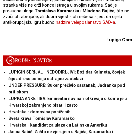
stranka više ne drži konce istraga u svojim rukama. Sad je
presudna uloga
Tomislava Karamarka
i
Mladena Bajića
, što ne
zvuči ohrabrujuće, ali dobra vijest - oh nebesa - jest da cijelu
antikorupcijsku igru budno
nadzire veleposlanstvo SAD-a
.
Lupiga.Com
S
RODNE NOVICE
LUPIGIN SERIJAL - NEDODIRLJIVI: Božidar Kalmeta, čovjek
čiju adresu policija ustrajno zaobilazi
UNDER PRESSURE: Šuker preživio sastanak, Jadranka pod
pritiskom
LUPIGA ANKETIRA: Eminentni novinari otkrivaju o kome je u
Hrvatskoj zabranjeno pisati i zašto
Hrvatska - domovina poniženih
Sveta krava Tomislav Karamarko
Hrvatska - kandidat za ulazak u Latinsku Ameriku
Jasna Babić: Zašto ne vjerujem u Bajića, Karamarka i