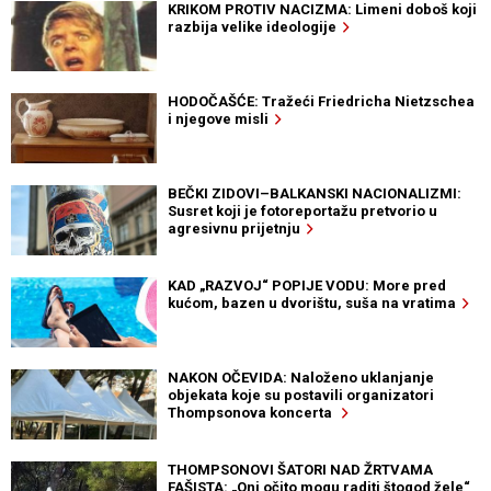
KRIKOM PROTIV NACIZMA: Limeni doboš koji
razbija velike ideologije
HODOČAŠĆE: Tražeći Friedricha Nietzschea
i njegove misli
BEČKI ZIDOVI–BALKANSKI NACIONALIZMI:
Susret koji je fotoreportažu pretvorio u
agresivnu prijetnju
KAD „RAZVOJ“ POPIJE VODU: More pred
kućom, bazen u dvorištu, suša na vratima
NAKON OČEVIDA: Naloženo uklanjanje
objekata koje su postavili organizatori
Thompsonova koncerta
THOMPSONOVI ŠATORI NAD ŽRTVAMA
FAŠISTA: „Oni očito mogu raditi štogod žele“