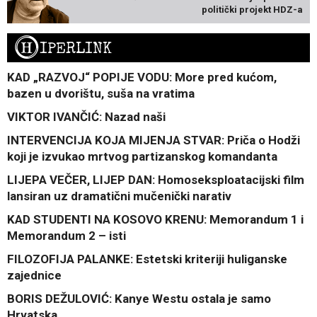
politički projekt HDZ-a
H
IPERLINK
KAD „RAZVOJ“ POPIJE VODU: More pred kućom,
bazen u dvorištu, suša na vratima
VIKTOR IVANČIĆ: Nazad naši
INTERVENCIJA KOJA MIJENJA STVAR: Priča o Hodži
koji je izvukao mrtvog partizanskog komandanta
LIJEPA VEČER, LIJEP DAN: Homoseksploatacijski film
lansiran uz dramatični mučenički narativ
KAD STUDENTI NA KOSOVO KRENU: Memorandum 1 i
Memorandum 2 – isti
FILOZOFIJA PALANKE: Estetski kriteriji huliganske
zajednice
BORIS DEŽULOVIĆ: Kanye Westu ostala je samo
Hrvatska