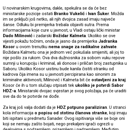
U novinarskim krugovima, dakle, spekulira se da će bez
ministarske pozicije ostati
Branko Vukelić
i
Ivan Šuker
. Možda
im se priključi još netko, ali njih dvojica zasad imaju najveće
šanse. Odluku bi premijerka trebala objaviti sutra. Prema
informacijama koje cure u javnost, u Vladi ostaju lički ministar
Dado Milinović
i zadarski
Božidar Kalmeta
. Ukoliko se ove
vijesti pokažu točnim, onda je jasno da premijerka
Jadranka
Kosor
u ovom trenutku
nema snage za radikalne zahvate
.
Božidara Kalmetu ona je jednom već pokušala smijeniti, ali joj to
nije pošlo za rukom. Ova dva dužnosnika za sobom vuku repove
sumnji u korupciju i kriminal, ali donose i priličan broj zastupnika u
Saboru. Ukoliko Kosor uistinu bude kanila čistiti stranku od
kadrova čija imena su u javnosti percipirana kao sinonim za
kriminalne aktivnosti, Milinović i Kalmeta bit će
ostavljeni za kraj
.
Kosor će ih u tom slučaju otpisati tek
ukoliko je potvrdi Sabor
HDZ-a
. Ministarski dvojac svjestan je svog položaja, pa će uraditi
sve da do te potvrde ne dođe.
Za kraj još valja dodati da je
HDZ potpuno paraliziran
. U stranci
kola informacija
o popisu od
stotinu članova stranke
, koji imaju
biti ispitani u predmetu Sanader. Ovog ispitivanja više se boje oni
koji se nemaju zašto bojati, nego prekaljeni igrači ogrezli u
dealovima s podzemljem, prizemljem i nadzemljem. Međutim,