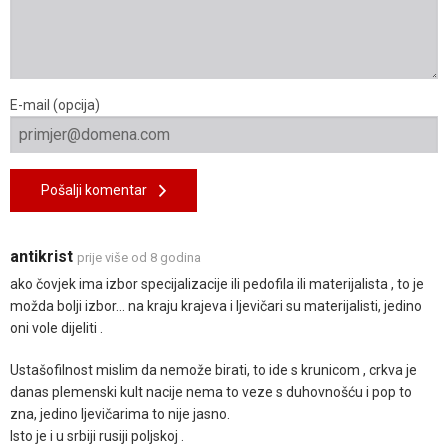
E-mail (opcija)
Pošalji komentar
antikrist
prije više od 8 godina
ako čovjek ima izbor specijalizacije ili pedofila ili materijalista , to je
možda bolji izbor... na kraju krajeva i ljevičari su materijalisti, jedino
oni vole dijeliti .
Ustašofilnost mislim da nemože birati, to ide s krunicom , crkva je
danas plemenski kult nacije nema to veze s duhovnošću i pop to
zna, jedino ljevičarima to nije jasno.
Isto je i u srbiji rusiji poljskoj .