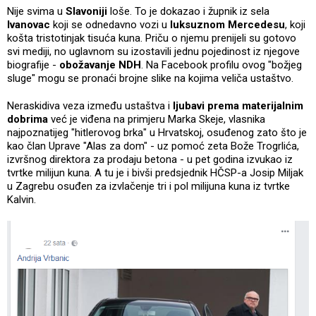
Nije svima u
Slavoniji
loše. To je dokazao i župnik iz sela
Ivanovac
koji se odnedavno vozi u
luksuznom Mercedesu
, koji
košta tristotinjak tisuća kuna. Priču o njemu prenijeli su gotovo
svi mediji, no uglavnom su izostavili jednu pojedinost iz njegove
biografije -
obožavanje NDH
. Na Facebook profilu ovog "božjeg
sluge" mogu se pronaći brojne slike na kojima veliča ustaštvo.
Neraskidiva veza između ustaštva i
ljubavi prema materijalnim
dobrima
već je viđena na primjeru Marka Skeje, vlasnika
najpoznatijeg "hitlerovog brka" u Hrvatskoj, osuđenog zato što je
kao član Uprave "Alas za dom" - uz pomoć zeta Bože Trogrlića,
izvršnog direktora za prodaju betona - u pet godina izvukao iz
tvrtke milijun kuna. A tu je i bivši predsjednik HČSP-a Josip Miljak
u Zagrebu osuđen za izvlačenje tri i pol milijuna kuna iz tvrtke
Kalvin.