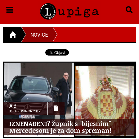
NOVICE
A.B.
15. PROSINCA 2017.
IZNENAĐENI? Župnik s "bijesnim"
Mercedesom je za dom spreman!