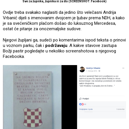
Sve za župnika, župnika ni za što (SCREENSHOT: Facebook)
Ovdje treba svakako naglasiti da jedino što velečasni Andrija
Vrbanić dijeli s imenovanim dvojcem je ljubav prema NDH, a kako
je sa svećeničkom plaćom došao do luksuznog Mercedesa,
ostat će pitanje za onozemaljske sudove.
Njegovi župljani ga, sudeći po komentarima ispod teksta o prinovi
u voznom parku, čak i
podržavaju
. A kakve stavove zastupa
Božji pastir pogledajte u nekoliko screenshotova s njegovog
Facebooka.