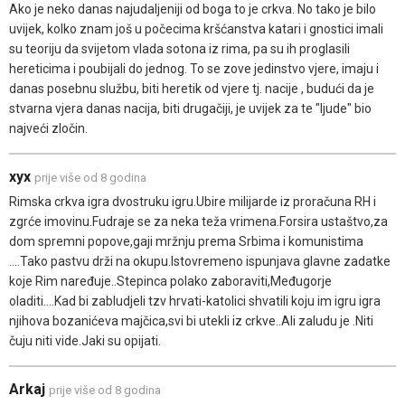
Ako je neko danas najudaljeniji od boga to je crkva. No tako je bilo
uvijek, kolko znam još u počecima kršćanstva katari i gnostici imali
su teoriju da svijetom vlada sotona iz rima, pa su ih proglasili
hereticima i poubijali do jednog. To se zove jedinstvo vjere, imaju i
danas posebnu službu, biti heretik od vjere tj. nacije , budući da je
stvarna vjera danas nacija, biti drugačiji, je uvijek za te "ljude" bio
najveći zločin.
xyx
prije više od 8 godina
Rimska crkva igra dvostruku igru.Ubire milijarde iz proračuna RH i
zgrće imovinu.Fudraje se za neka teža vrimena.Forsira ustaštvo,za
dom spremni popove,gaji mržnju prema Srbima i komunistima
....Tako pastvu drži na okupu.Istovremeno ispunjava glavne zadatke
koje Rim naređuje..Stepinca polako zaboraviti,Međugorje
oladiti....Kad bi zabludjeli tzv hrvati-katolici shvatili koju im igru igra
njihova bozanićeva majčica,svi bi utekli iz crkve..Ali zaludu je .Niti
čuju niti vide.Jaki su opijati.
Arkaj
prije više od 8 godina