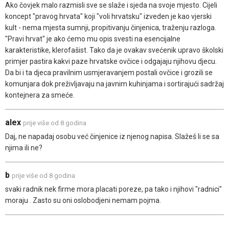
Ako čovjek malo razmisli sve se slaže i sjeda na svoje mjesto. Cijeli
koncept "pravog hrvata" koji "voli hrvatsku" izveden je kao vjerski
kult - nema mjesta sumnji, propitivanju činjenica, traženju razloga.
"Pravi hrvat" je ako ćemo mu opis svesti na esencijalne
karakteristike, klerofašist. Tako da je ovakav svećenik upravo školski
primjer pastira kakvi paze hrvatske ovčice i odgajaju njihovu djecu.
Da bi i ta djeca pravilnim usmjeravanjem postali ovčice i grozili se
komunjara dok preživljavaju na javnim kuhinjama i sortirajući sadržaj
kontejnera za smeće.
alex
prije više od 8 godina
Daj, ne napadaj osobu već činjenice iz njenog napisa. Slažeš li se sa
njima ili ne?
b
prije više od 8 godina
svaki radnik nek firme mora placati poreze, pa tako i njihovi "radnici"
moraju . Zasto su oni oslobodjeni nemam pojma.