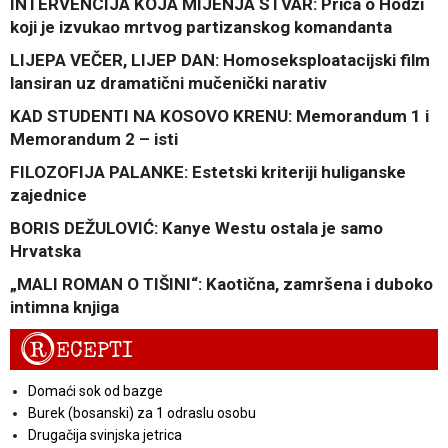
INTERVENCIJA KOJA MIJENJA STVAR: Priča o Hodži
koji je izvukao mrtvog partizanskog komandanta
LIJEPA VEČER, LIJEP DAN: Homoseksploatacijski film
lansiran uz dramatični mučenički narativ
KAD STUDENTI NA KOSOVO KRENU: Memorandum 1 i
Memorandum 2 – isti
FILOZOFIJA PALANKE: Estetski kriteriji huliganske
zajednice
BORIS DEŽULOVIĆ: Kanye Westu ostala je samo
Hrvatska
„MALI ROMAN O TIŠINI“: Kaotična, zamršena i duboko
intimna knjiga
R
ECEPTI
Domaći sok od bazge
Burek (bosanski) za 1 odraslu osobu
Drugačija svinjska jetrica