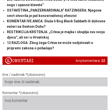
nego i opasne klevete“
OSTAVŠTINA „PANZERKARDINALA“ RATZINGERA: Njegova
smrt otvorila je put konzervativnoj ofenzivi
KOMENTAR IVE ANIĆA: Sluša li Bog Black Sabbath ili duhovne
večeri na Svetom Duhu?
RESTRIKCIJA KRŠTENJA: „Crkva je majka i okuplja svu svoju
djecu“, ali ne i u Hrvatskoj
12 RAZLOGA: Zbog čega Crkva ne može sudjelovati u
pripremi zakona o pobačaju?
K
OMENTARI
broj komentara:
22
Ime / nadimak *(obavezno)
Komentar *(obavezno)