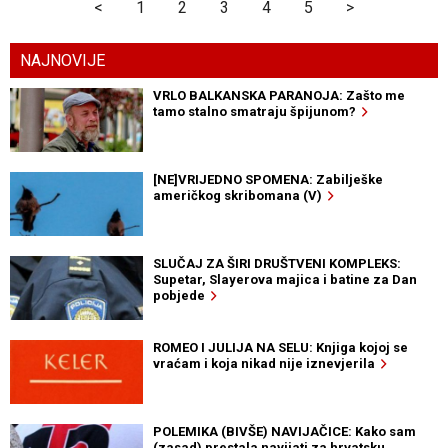
<
1
2
3
4
5
>
NAJNOVIJE
VRLO BALKANSKA PARANOJA: Zašto me
tamo stalno smatraju špijunom?
[NE]VRIJEDNO SPOMENA: Zabilješke
američkog skribomana (V)
SLUČAJ ZA ŠIRI DRUŠTVENI KOMPLEKS:
Supetar, Slayerova majica i batine za Dan
pobjede
ROMEO I JULIJA NA SELU: Knjiga kojoj se
vraćam i koja nikad nije iznevjerila
POLEMIKA (BIVŠE) NAVIJAČICE: Kako sam
(zasad) prestala navijati za hrvatsku