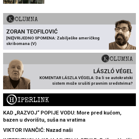
KOLUMNA
ZORAN TEOFILOVIĆ
[NE]VRIJEDNO SPOMENA: Zabilješke američkog
skribomana (V)
KOLUMNA
LÁSZLÓ VÉGEL
KOMENTAR LÁSZLA VÉGELA: Da li se autokratski
sistem može srušiti pravnim sredstvima?
H
IPERLINK
KAD „RAZVOJ“ POPIJE VODU: More pred kućom,
bazen u dvorištu, suša na vratima
VIKTOR IVANČIĆ: Nazad naši