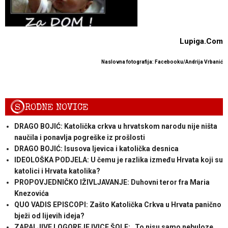
Lupiga.Com
Naslovna fotografija: Facebooku/Andrija Vrbanić
S
RODNE NOVICE
DRAGO BOJIĆ: Katolička crkva u hrvatskom narodu nije ništa
naučila i ponavlja pogreške iz prošlosti
DRAGO BOJIĆ: ​Isusova ljevica i katolička desnica
IDEOLOŠKA PODJELA: U čemu je razlika između Hrvata koji su
katolici i Hrvata katolika?
PROPOVJEDNIČKO IŽIVLJAVANJE: Duhovni teror fra Maria
Knezovića
QUO VADIS EPISCOPI: Zašto Katolička Crkva u Hrvata panično
bježi od lijevih ideja?
ZAPALJIVE LOGOREJE IVICE ŠOLE: „To nisu samo nebuloze,